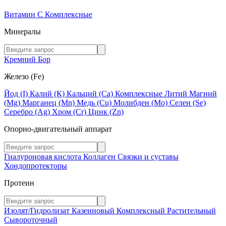
Витамин C
Комплексные
Минералы
Кремний
Бор
Железо (Fe)
Йод (I)
Калий (К)
Кальций (Са)
Комплексные
Литий
Магний
(Mg)
Марганец (Mn)
Медь (Сu)
Молибден (Мо)
Селен (Se)
Серебро (Ag)
Хром (Cr)
Цинк (Zn)
Опорно-двигательный аппарат
Гиалуроновая кислота
Коллаген
Связки и суставы
Хондопротекторы
Протеин
Изолят/Гидролизат
Казеиновый
Комплексный
Растительный
Сывороточный