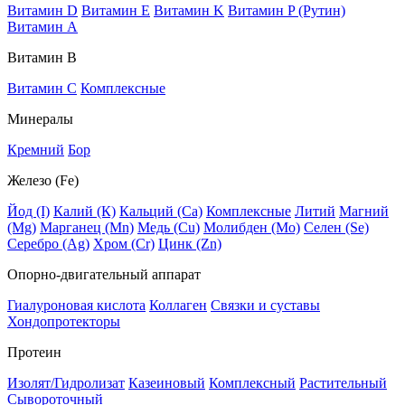
Витамин D
Витамин E
Витамин K
Витамин P (Рутин)
Витамин А
Витамин В
Витамин C
Комплексные
Минералы
Кремний
Бор
Железо (Fe)
Йод (I)
Калий (К)
Кальций (Са)
Комплексные
Литий
Магний
(Mg)
Марганец (Mn)
Медь (Сu)
Молибден (Мо)
Селен (Se)
Серебро (Ag)
Хром (Cr)
Цинк (Zn)
Опорно-двигательный аппарат
Гиалуроновая кислота
Коллаген
Связки и суставы
Хондопротекторы
Протеин
Изолят/Гидролизат
Казеиновый
Комплексный
Растительный
Сывороточный