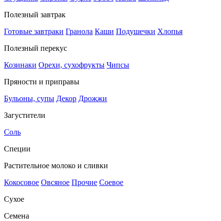
Полезный завтрак
Готовые завтраки
Гранола
Каши
Подушечки
Хлопья
Полезный перекус
Козинаки
Орехи, сухофрукты
Чипсы
Пряности и приправы
Бульоны, супы
Декор
Дрожжи
Загустители
Соль
Специи
Растительное молоко и сливки
Кокосовое
Овсяное
Прочие
Соевое
Сухое
Семена