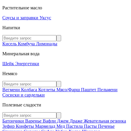
Растительное масло
Соусы и заправки
Уксус
Напитки
Кисель
Комбуча
Лимонады
Минеральная вода
Шейк
Энергетики
Немясо
Вегмени
Колбаса
Котлеты
Мясо/Фарш
Паштет
Пельмени
Сосиски и сардельки
Полезные сладости
Батончики
Варенье
Вафли
Джем
Драже
Жевательная резинка
Зефир
Конфеты
Мармелад
Мед
Пастила
Пасты
Печенье