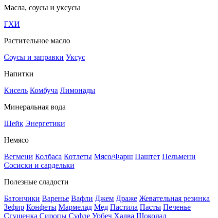
Масла, соусы и уксусы
ГХИ
Растительное масло
Соусы и заправки
Уксус
Напитки
Кисель
Комбуча
Лимонады
Минеральная вода
Шейк
Энергетики
Немясо
Вегмени
Колбаса
Котлеты
Мясо/Фарш
Паштет
Пельмени
Сосиски и сардельки
Полезные сладости
Батончики
Варенье
Вафли
Джем
Драже
Жевательная резинка
Зефир
Конфеты
Мармелад
Мед
Пастила
Пасты
Печенье
Сгущенка
Сиропы
Суфле
Урбеч
Халва
Шоколад