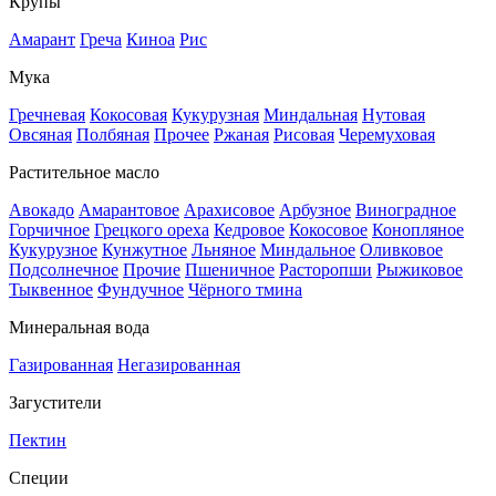
Крупы
Амарант
Греча
Киноа
Рис
Мука
Гречневая
Кокосовая
Кукурузная
Миндальная
Нутовая
Овсяная
Полбяная
Прочее
Ржаная
Рисовая
Черемуховая
Растительное масло
Авокадо
Амарантовое
Арахисовое
Арбузное
Виноградное
Горчичное
Грецкого ореха
Кедровое
Кокосовое
Конопляное
Кукурузное
Кунжутное
Льняное
Миндальное
Оливковое
Подсолнечное
Прочие
Пшеничное
Расторопши
Рыжиковое
Тыквенное
Фундучное
Чёрного тмина
Минеральная вода
Газированная
Негазированная
Загустители
Пектин
Специи