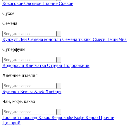
Кокосовое
Овсяное
Прочие
Соевое
Сухое
Семена
Кунжут
Лён
Семена конопли
Семена тыквы
Смеси
Тмин
Чиа
Суперфуды
Водоросли
Клетчатка
Отруби
Подорожник
Хлебные изделия
Булочки
Кексы
Хлеб
Хлебцы
Чай, кофе, какао
Горячий шоколад
Какао
Кедрокофе
Кофе
Кэроб
Прочие
Цикорий