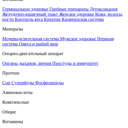
Гормональное здоровье
Грибные препараты
Детоксикация
Желудочно-кишечный тракт
Женское здоровье
Кожа, волосы,
ногти
Контроль веса
Креатин
Кровеносная система
Минералы
Мочевыделительная система
Мужское здоровье
Нервная
система
Омега и рыбий жир
Опорно-двигательный аппарат
Органы дыхания, зрения
Простуды и иммунитет
Протеин
Сон
Суперфуды
Фосфолипиды
Аминокислоты
Комплексные
Общие
Витамины