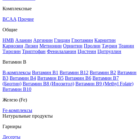
Комплексные
BCAA
Прочие
Общие
HMB
Аланин
Аргинин
Глицин
Глютамин
Карнитин
Карнозин
Лизин
Метионин
Орнитин
Пролин
Таурин
Теанин
Тирозин
Триптофан
Фенилаланин
Цистеин
Цитруллин
Витамин В
B-комплексы
Витамин B1
Витамин B12
Витамин B2
Витамин
B3
Витамин B4
Витамин B5
Витамин B6
Витамин B7
(Биотин)
Витамин B8 (Инозитол)
Витамин B9 (Methyl Folate)
Витамин В10
Железо (Fe)
Fe-комплексы
Натуральные продукты
Гарниры
Десерты