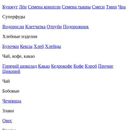
Кунжут
Лён
Семена конопли
Семена тыквы
Смеси
Тмин
Чиа
Суперфуды
Водоросли
Клетчатка
Отруби
Подорожник
Хлебные изделия
Булочки
Кексы
Хлеб
Хлебцы
Чай, кофе, какао
Горячий шоколад
Какао
Кедрокофе
Кофе
Кэроб
Прочие
Цикорий
Чай
Бобовые
Чечевица
Злаки
Овес