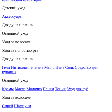
Детский уход
Аксессуары
Для душа и ванны
Основной уход
Уход за волосами
Уход за полостью рта
Для душа и ванны
Гели
Интимная гигиена
Мыло
Пена
Соль
Средство для
купания
Основной уход
Кремы
Масла
Молочко
Пенки
Тоник
Уход для губ
Уход за волосами
Спрей
Шампуни