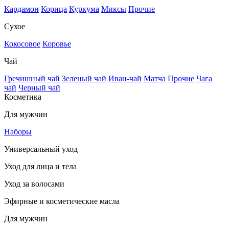
Кардамон
Корица
Куркума
Миксы
Прочие
Сухое
Кокосовое
Коровье
Чай
Гречишный чай
Зеленый чай
Иван-чай
Матча
Прочие
Чага
чай
Черный чай
Косметика
Для мужчин
Наборы
Универсальный уход
Уход для лица и тела
Уход за волосами
Эфирные и косметические масла
Для мужчин