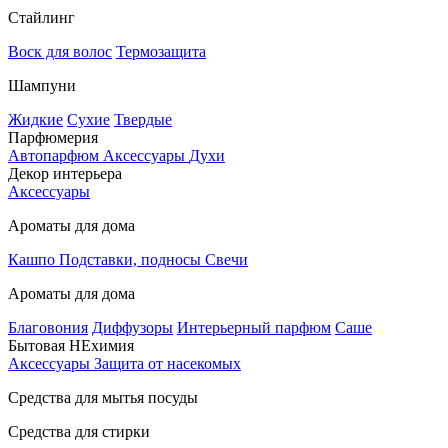
Стайлинг
Воск для волос
Термозащита
Шампуни
Жидкие
Сухие
Твердые
Парфюмерия
Автопарфюм
Аксессуары
Духи
Декор интерьера
Аксессуары
Ароматы для дома
Кашпо
Подставки, подносы
Свечи
Ароматы для дома
Благовония
Диффузоры
Интерьерный парфюм
Саше
Бытовая НЕхимия
Аксессуары
Защита от насекомых
Средства для мытья посуды
Средства для стирки