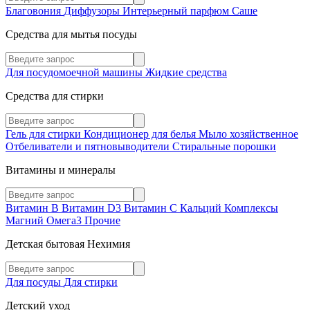
Благовония
Диффузоры
Интерьерный парфюм
Саше
Средства для мытья посуды
Для посудомоечной машины
Жидкие средства
Средства для стирки
Гель для стирки
Кондиционер для белья
Мыло хозяйственное
Отбеливатели и пятновыводители
Стиральные порошки
Витамины и минералы
Витамин В
Витамин D3
Витамин С
Кальций
Комплексы
Магний
Омега3
Прочие
Детская бытовая Нехимия
Для посуды
Для стирки
Детский уход