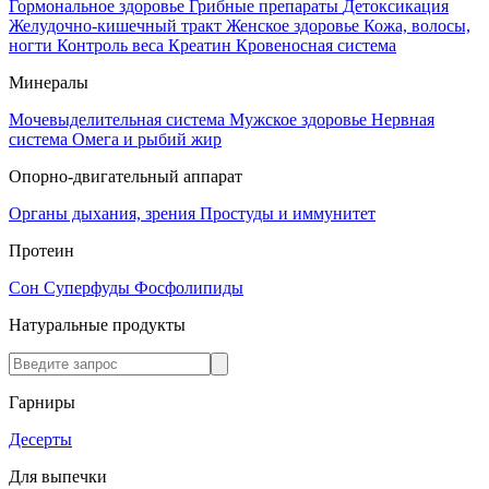
Гормональное здоровье
Грибные препараты
Детоксикация
Желудочно-кишечный тракт
Женское здоровье
Кожа, волосы,
ногти
Контроль веса
Креатин
Кровеносная система
Минералы
Мочевыделительная система
Мужское здоровье
Нервная
система
Омега и рыбий жир
Опорно-двигательный аппарат
Органы дыхания, зрения
Простуды и иммунитет
Протеин
Сон
Суперфуды
Фосфолипиды
Натуральные продукты
Гарниры
Десерты
Для выпечки