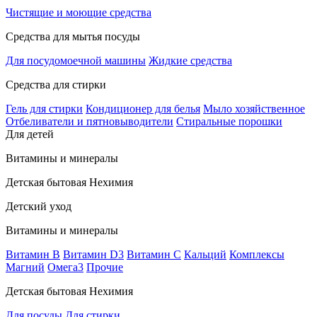
Чистящие и моющие средства
Средства для мытья посуды
Для посудомоечной машины
Жидкие средства
Средства для стирки
Гель для стирки
Кондиционер для белья
Мыло хозяйственное
Отбеливатели и пятновыводители
Стиральные порошки
Для детей
Витамины и минералы
Детская бытовая Нехимия
Детский уход
Витамины и минералы
Витамин В
Витамин D3
Витамин С
Кальций
Комплексы
Магний
Омега3
Прочие
Детская бытовая Нехимия
Для посуды
Для стирки