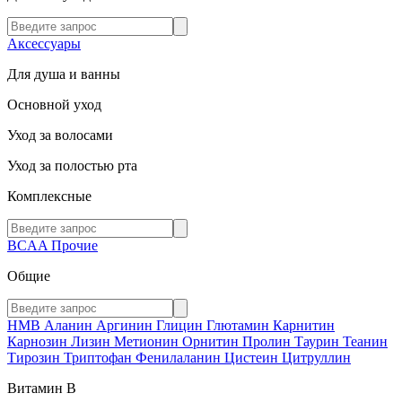
Аксессуары
Для душа и ванны
Основной уход
Уход за волосами
Уход за полостью рта
Комплексные
BCAA
Прочие
Общие
HMB
Аланин
Аргинин
Глицин
Глютамин
Карнитин
Карнозин
Лизин
Метионин
Орнитин
Пролин
Таурин
Теанин
Тирозин
Триптофан
Фенилаланин
Цистеин
Цитруллин
Витамин В