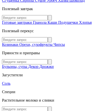
Сгущенка
Сиропы
Суфле
Урбеч
Халва
Шоколад
Полезный завтрак
Готовые завтраки
Гранола
Каши
Подушечки
Хлопья
Полезный перекус
Козинаки
Орехи, сухофрукты
Чипсы
Пряности и приправы
Бульоны, супы
Декор
Дрожжи
Загустители
Соль
Специи
Растительное молоко и сливки