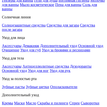
Гейзеры для ванны
Гели для душа
Интимная гигиена
Молочко
для ванны
Мыло косметическое
Пена для ванны
Соль для
ванны
Солнечная линия
Солнцезащитные средства
Средства для загара
Средства
после загара
Уход для лица
Аксессуары
Демакияж
Дополнительный уход
Основной уход
Очищение
Уход для губ
Уход за бровями и ресницами
Уход для тела
Аксессуары
Антицеллюлитные средства
Дезодоранты
Основной уход
Уход для ног
Уход для рук
Уход за полостью рта
Зубные пасты
Зубные щетки
Ополаскиватели
Дополнительный уход
Кремы
Маски
Масло
Скрабы и пилинги
Спреи
Сыворотки