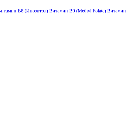
итамин B8 (Инозитол)
Витамин B9 (Methyl Folate)
Витамин