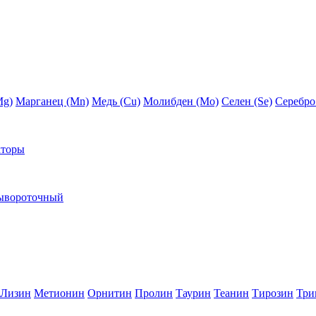
Mg)
Марганец (Mn)
Медь (Сu)
Молибден (Мо)
Селен (Se)
Серебро
кторы
ывороточный
Лизин
Метионин
Орнитин
Пролин
Таурин
Теанин
Тирозин
Три