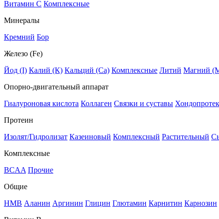
Витамин C
Комплексные
Минералы
Кремний
Бор
Железо (Fe)
Йод (I)
Калий (К)
Кальций (Са)
Комплексные
Литий
Магний (
Опорно-двигательный аппарат
Гиалуроновая кислота
Коллаген
Связки и суставы
Хондопроте
Протеин
Изолят/Гидролизат
Казеиновый
Комплексный
Растительный
С
Комплексные
BCAA
Прочие
Общие
HMB
Аланин
Аргинин
Глицин
Глютамин
Карнитин
Карнозин