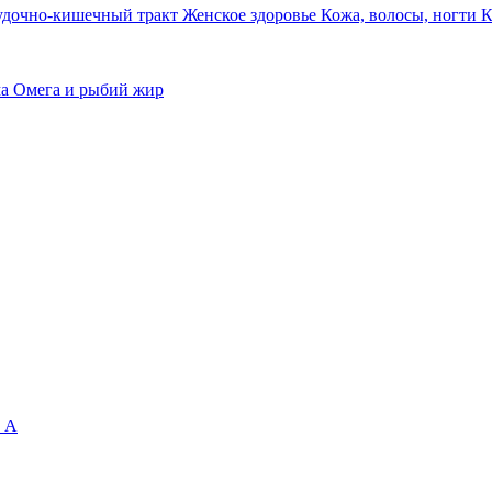
удочно-кишечный тракт
Женское здоровье
Кожа, волосы, ногти
К
ма
Омега и рыбий жир
 А