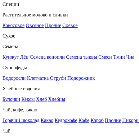
Специи
Растительное молоко и сливки
Кокосовое
Овсяное
Прочие
Соевое
Сухое
Семена
Кунжут
Лён
Семена конопли
Семена тыквы
Смеси
Тмин
Чиа
Суперфуды
Водоросли
Клетчатка
Отруби
Подорожник
Хлебные изделия
Булочки
Кексы
Хлеб
Хлебцы
Чай, кофе, какао
Горячий шоколад
Какао
Кедрокофе
Кофе
Кэроб
Прочие
Цикори
Чай