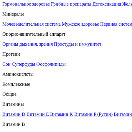
Гормональное здоровье
Грибные препараты
Детоксикация
Жел
Минералы
Мочевыделительная система
Мужское здоровье
Нервная систе
Опорно-двигательный аппарат
Органы дыхания, зрения
Простуды и иммунитет
Протеин
Сон
Суперфуды
Фосфолипиды
Аминокислоты
Комплексные
Общие
Витамины
Витамин D
Витамин E
Витамин K
Витамин P (Рутин)
Витамин
Витамин В