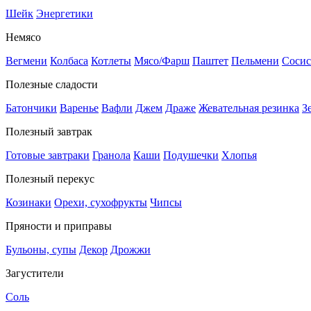
Шейк
Энергетики
Немясо
Вегмени
Колбаса
Котлеты
Мясо/Фарш
Паштет
Пельмени
Сосис
Полезные сладости
Батончики
Варенье
Вафли
Джем
Драже
Жевательная резинка
З
Полезный завтрак
Готовые завтраки
Гранола
Каши
Подушечки
Хлопья
Полезный перекус
Козинаки
Орехи, сухофрукты
Чипсы
Пряности и приправы
Бульоны, супы
Декор
Дрожжи
Загустители
Соль