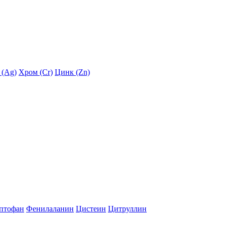
 (Ag)
Хром (Cr)
Цинк (Zn)
птофан
Фенилаланин
Цистеин
Цитруллин