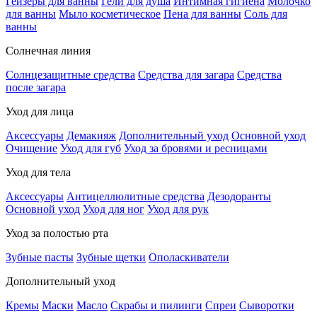
Гейзеры для ванны
Гели для душа
Интимная гигиена
Молочко
для ванны
Мыло косметическое
Пена для ванны
Соль для
ванны
Солнечная линия
Солнцезащитные средства
Средства для загара
Средства
после загара
Уход для лица
Аксессуары
Демакияж
Дополнительный уход
Основной уход
Очищение
Уход для губ
Уход за бровями и ресницами
Уход для тела
Аксессуары
Антицеллюлитные средства
Дезодоранты
Основной уход
Уход для ног
Уход для рук
Уход за полостью рта
Зубные пасты
Зубные щетки
Ополаскиватели
Дополнительный уход
Кремы
Маски
Масло
Скрабы и пилинги
Спреи
Сыворотки