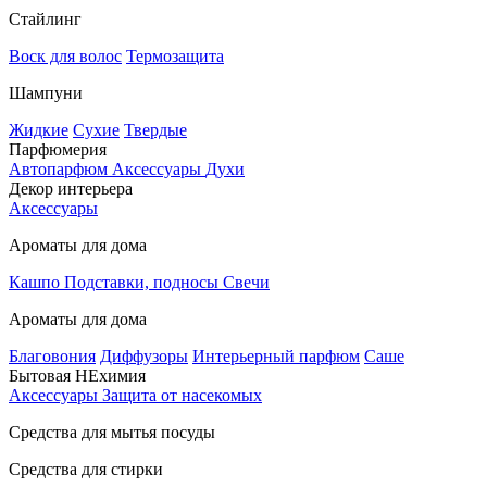
Стайлинг
Воск для волос
Термозащита
Шампуни
Жидкие
Сухие
Твердые
Парфюмерия
Автопарфюм
Аксессуары
Духи
Декор интерьера
Аксессуары
Ароматы для дома
Кашпо
Подставки, подносы
Свечи
Ароматы для дома
Благовония
Диффузоры
Интерьерный парфюм
Саше
Бытовая НЕхимия
Аксессуары
Защита от насекомых
Средства для мытья посуды
Средства для стирки