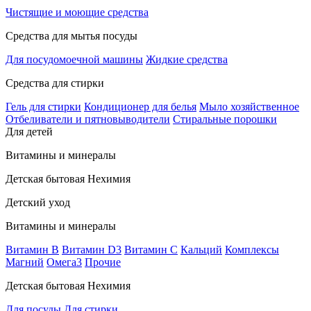
Чистящие и моющие средства
Средства для мытья посуды
Для посудомоечной машины
Жидкие средства
Средства для стирки
Гель для стирки
Кондиционер для белья
Мыло хозяйственное
Отбеливатели и пятновыводители
Стиральные порошки
Для детей
Витамины и минералы
Детская бытовая Нехимия
Детский уход
Витамины и минералы
Витамин В
Витамин D3
Витамин С
Кальций
Комплексы
Магний
Омега3
Прочие
Детская бытовая Нехимия
Для посуды
Для стирки