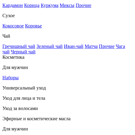
Кардамон
Корица
Куркума
Миксы
Прочие
Сухое
Кокосовое
Коровье
Чай
Гречишный чай
Зеленый чай
Иван-чай
Матча
Прочие
Чага
чай
Черный чай
Косметика
Для мужчин
Наборы
Универсальный уход
Уход для лица и тела
Уход за волосами
Эфирные и косметические масла
Для мужчин