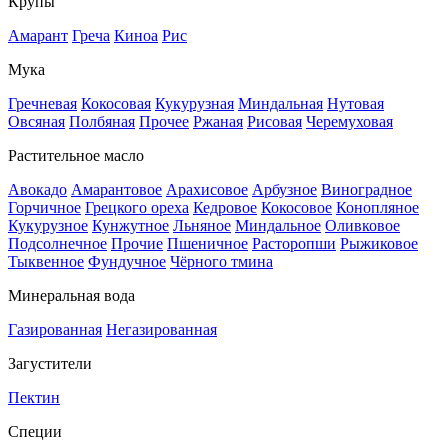
Крупы
Амарант
Греча
Киноа
Рис
Мука
Гречневая
Кокосовая
Кукурузная
Миндальная
Нутовая
Овсяная
Полбяная
Прочее
Ржаная
Рисовая
Черемуховая
Растительное масло
Авокадо
Амарантовое
Арахисовое
Арбузное
Виноградное
Горчичное
Грецкого ореха
Кедровое
Кокосовое
Конопляное
Кукурузное
Кунжутное
Льняное
Миндальное
Оливковое
Подсолнечное
Прочие
Пшеничное
Расторопши
Рыжиковое
Тыквенное
Фундучное
Чёрного тмина
Минеральная вода
Газированная
Негазированная
Загустители
Пектин
Специи