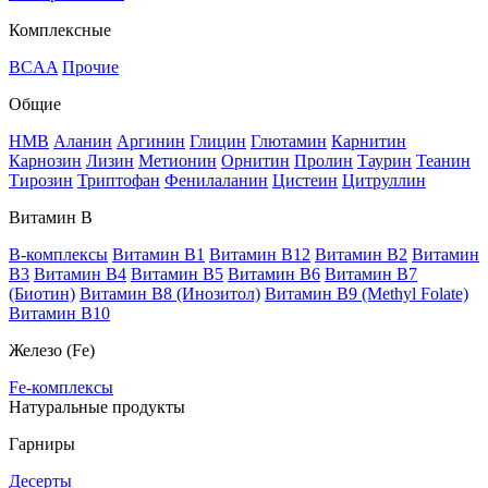
Комплексные
BCAA
Прочие
Общие
HMB
Аланин
Аргинин
Глицин
Глютамин
Карнитин
Карнозин
Лизин
Метионин
Орнитин
Пролин
Таурин
Теанин
Тирозин
Триптофан
Фенилаланин
Цистеин
Цитруллин
Витамин В
B-комплексы
Витамин B1
Витамин B12
Витамин B2
Витамин
B3
Витамин B4
Витамин B5
Витамин B6
Витамин B7
(Биотин)
Витамин B8 (Инозитол)
Витамин B9 (Methyl Folate)
Витамин В10
Железо (Fe)
Fe-комплексы
Натуральные продукты
Гарниры
Десерты