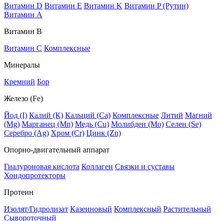
Витамин D
Витамин E
Витамин K
Витамин P (Рутин)
Витамин А
Витамин В
Витамин C
Комплексные
Минералы
Кремний
Бор
Железо (Fe)
Йод (I)
Калий (К)
Кальций (Са)
Комплексные
Литий
Магний
(Mg)
Марганец (Mn)
Медь (Сu)
Молибден (Мо)
Селен (Se)
Серебро (Ag)
Хром (Cr)
Цинк (Zn)
Опорно-двигательный аппарат
Гиалуроновая кислота
Коллаген
Связки и суставы
Хондопротекторы
Протеин
Изолят/Гидролизат
Казеиновый
Комплексный
Растительный
Сывороточный