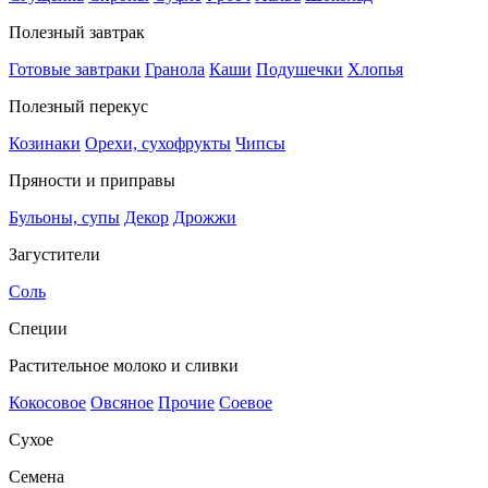
Полезный завтрак
Готовые завтраки
Гранола
Каши
Подушечки
Хлопья
Полезный перекус
Козинаки
Орехи, сухофрукты
Чипсы
Пряности и приправы
Бульоны, супы
Декор
Дрожжи
Загустители
Соль
Специи
Растительное молоко и сливки
Кокосовое
Овсяное
Прочие
Соевое
Сухое
Семена