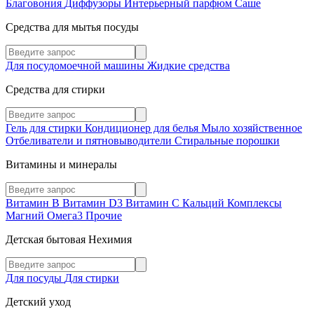
Благовония
Диффузоры
Интерьерный парфюм
Саше
Средства для мытья посуды
Для посудомоечной машины
Жидкие средства
Средства для стирки
Гель для стирки
Кондиционер для белья
Мыло хозяйственное
Отбеливатели и пятновыводители
Стиральные порошки
Витамины и минералы
Витамин В
Витамин D3
Витамин С
Кальций
Комплексы
Магний
Омега3
Прочие
Детская бытовая Нехимия
Для посуды
Для стирки
Детский уход