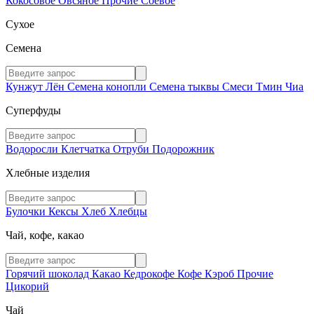
Кокосовое
Овсяное
Прочие
Соевое
Сухое
Семена
Кунжут
Лён
Семена конопли
Семена тыквы
Смеси
Тмин
Чиа
Суперфуды
Водоросли
Клетчатка
Отруби
Подорожник
Хлебные изделия
Булочки
Кексы
Хлеб
Хлебцы
Чай, кофе, какао
Горячий шоколад
Какао
Кедрокофе
Кофе
Кэроб
Прочие
Цикорий
Чай