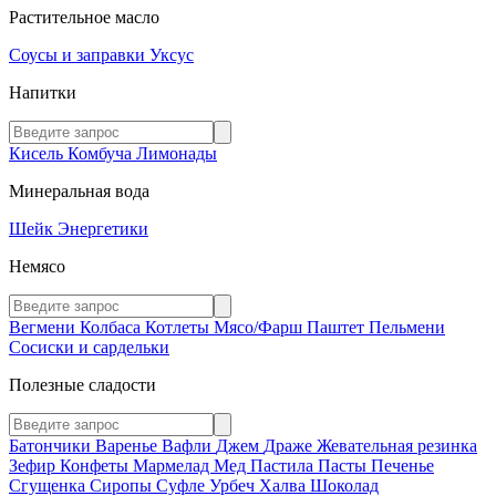
Растительное масло
Соусы и заправки
Уксус
Напитки
Кисель
Комбуча
Лимонады
Минеральная вода
Шейк
Энергетики
Немясо
Вегмени
Колбаса
Котлеты
Мясо/Фарш
Паштет
Пельмени
Сосиски и сардельки
Полезные сладости
Батончики
Варенье
Вафли
Джем
Драже
Жевательная резинка
Зефир
Конфеты
Мармелад
Мед
Пастила
Пасты
Печенье
Сгущенка
Сиропы
Суфле
Урбеч
Халва
Шоколад