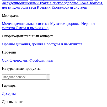
Желудочно-кишечный тракт
Женское здоровье
Кожа, волосы,
ногти
Контроль веса
Креатин
Кровеносная система
Минералы
Мочевыделительная система
Мужское здоровье
Нервная
система
Омега и рыбий жир
Опорно-двигательный аппарат
Органы дыхания, зрения
Простуды и иммунитет
Протеин
Сон
Суперфуды
Фосфолипиды
Натуральные продукты
Гарниры
Десерты
Для выпечки