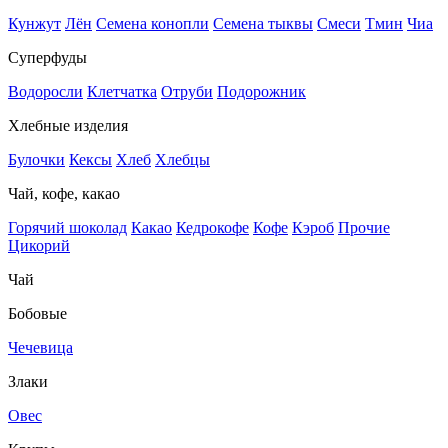
Кунжут
Лён
Семена конопли
Семена тыквы
Смеси
Тмин
Чиа
Суперфуды
Водоросли
Клетчатка
Отруби
Подорожник
Хлебные изделия
Булочки
Кексы
Хлеб
Хлебцы
Чай, кофе, какао
Горячий шоколад
Какао
Кедрокофе
Кофе
Кэроб
Прочие
Цикорий
Чай
Бобовые
Чечевица
Злаки
Овес