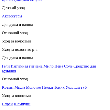
Детский уход
Аксессуары
Для душа и ванны
Основной уход
Уход за волосами
Уход за полостью рта
Для душа и ванны
Гели
Интимная гигиена
Мыло
Пена
Соль
Средство для
купания
Основной уход
Кремы
Масла
Молочко
Пенки
Тоник
Уход для губ
Уход за волосами
Спрей
Шампуни