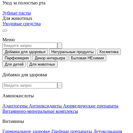
Уход за полостью рта
Зубные пасты
Для животных
Уходовые средства
Меню
Добавки для здоровья
Натуральные продукты
Косметика
Парфюмерия
Декор интерьера
Бытовая НЕхимия
Для детей
Для животных
Добавки для здоровья
Аминокислоты
Адаптогены
Антиоксиданты
Аюрведические препараты
Витаминно-минеральные комплексы
Витамины
Гормональное здоровье
Грибные препараты
Детоксикация