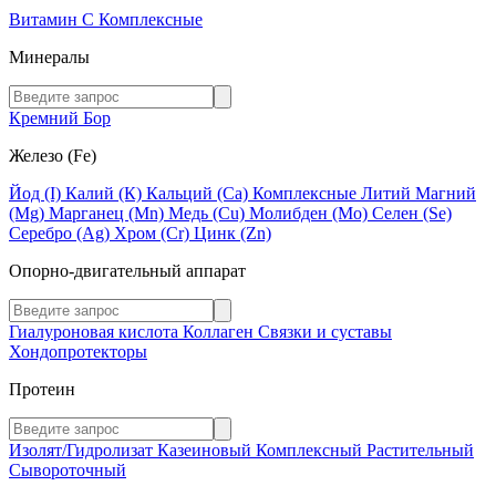
Витамин C
Комплексные
Минералы
Кремний
Бор
Железо (Fe)
Йод (I)
Калий (К)
Кальций (Са)
Комплексные
Литий
Магний
(Mg)
Марганец (Mn)
Медь (Сu)
Молибден (Мо)
Селен (Se)
Серебро (Ag)
Хром (Cr)
Цинк (Zn)
Опорно-двигательный аппарат
Гиалуроновая кислота
Коллаген
Связки и суставы
Хондопротекторы
Протеин
Изолят/Гидролизат
Казеиновый
Комплексный
Растительный
Сывороточный