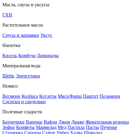
Масла, соусы и уксусы
ГХИ
Растительное масло
Соусы и заправки
Уксус
Напитки
Кисель
Комбуча
Лимонады
Минеральная вода
Шейк
Энергетики
Немясо
Вегмени
Колбаса
Котлеты
Мясо/Фарш
Паштет
Пельмени
Сосиски и сардельки
Полезные сладости
Батончики
Варенье
Вафли
Джем
Драже
Жевательная резинка
Зефир
Конфеты
Мармелад
Мед
Пастила
Пасты
Печенье
Сгущенка
Сиропы
Суфле
Урбеч
Халва
Шоколад