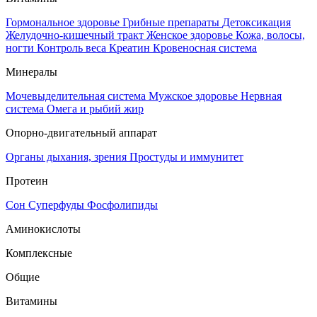
Гормональное здоровье
Грибные препараты
Детоксикация
Желудочно-кишечный тракт
Женское здоровье
Кожа, волосы,
ногти
Контроль веса
Креатин
Кровеносная система
Минералы
Мочевыделительная система
Мужское здоровье
Нервная
система
Омега и рыбий жир
Опорно-двигательный аппарат
Органы дыхания, зрения
Простуды и иммунитет
Протеин
Сон
Суперфуды
Фосфолипиды
Аминокислоты
Комплексные
Общие
Витамины