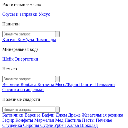
Растительное масло
Соусы и заправки
Уксус
Напитки
Кисель
Комбуча
Лимонады
Минеральная вода
Шейк
Энергетики
Немясо
Вегмени
Колбаса
Котлеты
Мясо/Фарш
Паштет
Пельмени
Сосиски и сардельки
Полезные сладости
Батончики
Варенье
Вафли
Джем
Драже
Жевательная резинка
Зефир
Конфеты
Мармелад
Мед
Пастила
Пасты
Печенье
Сгущенка
Сиропы
Суфле
Урбеч
Халва
Шоколад