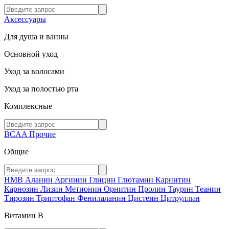
Аксессуары
Для душа и ванны
Основной уход
Уход за волосами
Уход за полостью рта
Комплексные
BCAA
Прочие
Общие
HMB
Аланин
Аргинин
Глицин
Глютамин
Карнитин
Карнозин
Лизин
Метионин
Орнитин
Пролин
Таурин
Теанин
Тирозин
Триптофан
Фенилаланин
Цистеин
Цитруллин
Витамин В