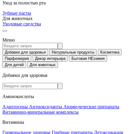
Уход за полостью рта
Зубные пасты
Для животных
Уходовые средства
Меню
Добавки для здоровья
Натуральные продукты
Косметика
Парфюмерия
Декор интерьера
Бытовая НЕхимия
Для детей
Для животных
Добавки для здоровья
Аминокислоты
Адаптогены
Антиоксиданты
Аюрведические препараты
Витаминно-минеральные комплексы
Витамины
Гормональное здоровье
Грибные препараты
Детоксикация