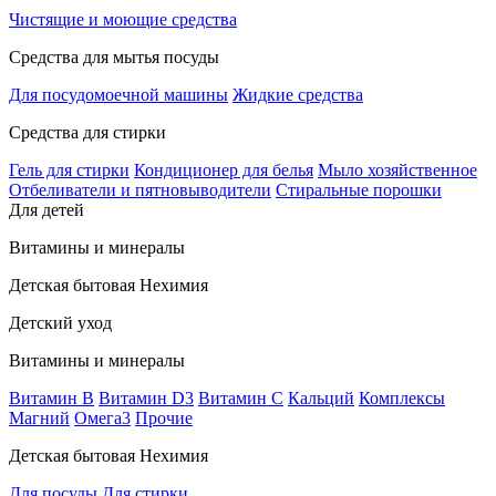
Чистящие и моющие средства
Средства для мытья посуды
Для посудомоечной машины
Жидкие средства
Средства для стирки
Гель для стирки
Кондиционер для белья
Мыло хозяйственное
Отбеливатели и пятновыводители
Стиральные порошки
Для детей
Витамины и минералы
Детская бытовая Нехимия
Детский уход
Витамины и минералы
Витамин В
Витамин D3
Витамин С
Кальций
Комплексы
Магний
Омега3
Прочие
Детская бытовая Нехимия
Для посуды
Для стирки