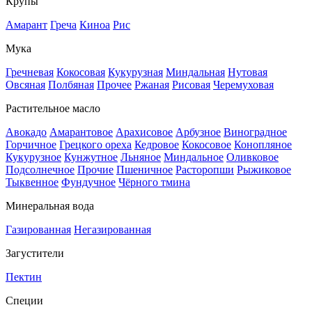
Крупы
Амарант
Греча
Киноа
Рис
Мука
Гречневая
Кокосовая
Кукурузная
Миндальная
Нутовая
Овсяная
Полбяная
Прочее
Ржаная
Рисовая
Черемуховая
Растительное масло
Авокадо
Амарантовое
Арахисовое
Арбузное
Виноградное
Горчичное
Грецкого ореха
Кедровое
Кокосовое
Конопляное
Кукурузное
Кунжутное
Льняное
Миндальное
Оливковое
Подсолнечное
Прочие
Пшеничное
Расторопши
Рыжиковое
Тыквенное
Фундучное
Чёрного тмина
Минеральная вода
Газированная
Негазированная
Загустители
Пектин
Специи