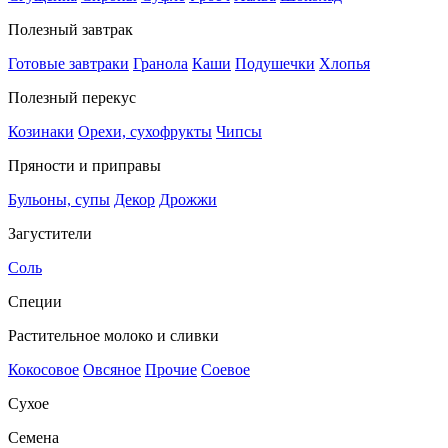
Полезный завтрак
Готовые завтраки
Гранола
Каши
Подушечки
Хлопья
Полезный перекус
Козинаки
Орехи, сухофрукты
Чипсы
Пряности и приправы
Бульоны, супы
Декор
Дрожжи
Загустители
Соль
Специи
Растительное молоко и сливки
Кокосовое
Овсяное
Прочие
Соевое
Сухое
Семена