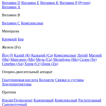
Витамин D
Витамин E
Витамин K
Витамин P (Рутин)
Витамин А
Витамин В
Витамин C
Комплексные
Минералы
Кремний
Бор
Железо (Fe)
Йод (I)
Калий (К)
Кальций (Са)
Комплексные
Литий
Магний
(Mg)
Марганец (Mn)
Медь (Сu)
Молибден (Мо)
Селен (Se)
Серебро (Ag)
Хром (Cr)
Цинк (Zn)
Опорно-двигательный аппарат
Гиалуроновая кислота
Коллаген
Связки и суставы
Хондопротекторы
Протеин
Изолят/Гидролизат
Казеиновый
Комплексный
Растительный
Сывороточный