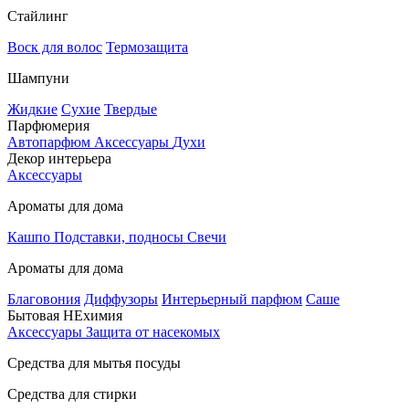
Стайлинг
Воск для волос
Термозащита
Шампуни
Жидкие
Сухие
Твердые
Парфюмерия
Автопарфюм
Аксессуары
Духи
Декор интерьера
Аксессуары
Ароматы для дома
Кашпо
Подставки, подносы
Свечи
Ароматы для дома
Благовония
Диффузоры
Интерьерный парфюм
Саше
Бытовая НЕхимия
Аксессуары
Защита от насекомых
Средства для мытья посуды
Средства для стирки