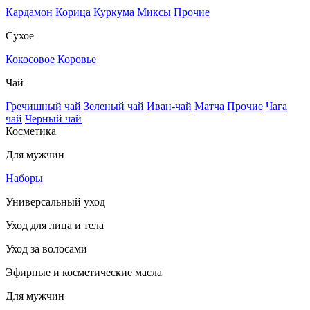
Кардамон
Корица
Куркума
Миксы
Прочие
Сухое
Кокосовое
Коровье
Чай
Гречишный чай
Зеленый чай
Иван-чай
Матча
Прочие
Чага
чай
Черный чай
Косметика
Для мужчин
Наборы
Универсальный уход
Уход для лица и тела
Уход за волосами
Эфирные и косметические масла
Для мужчин