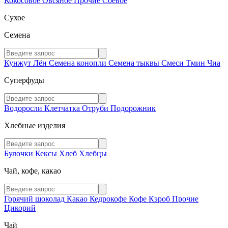
Кокосовое
Овсяное
Прочие
Соевое
Сухое
Семена
Кунжут
Лён
Семена конопли
Семена тыквы
Смеси
Тмин
Чиа
Суперфуды
Водоросли
Клетчатка
Отруби
Подорожник
Хлебные изделия
Булочки
Кексы
Хлеб
Хлебцы
Чай, кофе, какао
Горячий шоколад
Какао
Кедрокофе
Кофе
Кэроб
Прочие
Цикорий
Чай