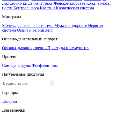
Желудочно-кишечный тракт
Женское здоровье
Кожа, волосы,
ногти
Контроль веса
Креатин
Кровеносная система
Минералы
Мочевыделительная система
Мужское здоровье
Нервная
система
Омега и рыбий жир
Опорно-двигательный аппарат
Органы дыхания, зрения
Простуды и иммунитет
Протеин
Сон
Суперфуды
Фосфолипиды
Натуральные продукты
Гарниры
Десерты
Для выпечки