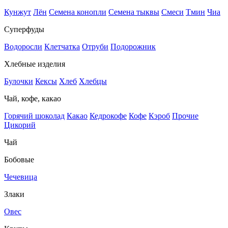
Кунжут
Лён
Семена конопли
Семена тыквы
Смеси
Тмин
Чиа
Суперфуды
Водоросли
Клетчатка
Отруби
Подорожник
Хлебные изделия
Булочки
Кексы
Хлеб
Хлебцы
Чай, кофе, какао
Горячий шоколад
Какао
Кедрокофе
Кофе
Кэроб
Прочие
Цикорий
Чай
Бобовые
Чечевица
Злаки
Овес