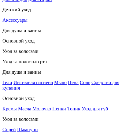
Детский уход
Аксессуары
Для душа и ванны
Основной уход
Уход за волосами
Уход за полостью рта
Для душа и ванны
Гели
Интимная гигиена
Мыло
Пена
Соль
Средство для
купания
Основной уход
Кремы
Масла
Молочко
Пенки
Тоник
Уход для губ
Уход за волосами
Спрей
Шампуни