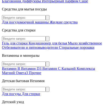
Благовония
Диффузоры
Интерьерный парфюм
Саше
Средства для мытья посуды
Для посудомоечной машины
Жидкие средства
Средства для стирки
Гель для стирки
Кондиционер для белья
Мыло хозяйственное
Отбеливатели и пятновыводители
Стиральные порошки
Витамины и минералы
Витамин В
Витамин D3
Витамин С
Кальций
Комплексы
Магний
Омега3
Прочие
Детская бытовая Нехимия
Для посуды
Для стирки
Детский уход