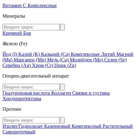
Витамин C
Комплексные
Минералы
Кремний
Бор
Железо (Fe)
Йод (I)
Калий (К)
Кальций (Са)
Комплексные
Литий
Магний
(Mg)
Марганец (Mn)
Медь (Сu)
Молибден (Мо)
Селен (Se)
Серебро (Ag)
Хром (Cr)
Цинк (Zn)
Опорно-двигательный аппарат
Гиалуроновая кислота
Коллаген
Связки и суставы
Хондопротекторы
Протеин
Изолят/Гидролизат
Казеиновый
Комплексный
Растительный
Сывороточный