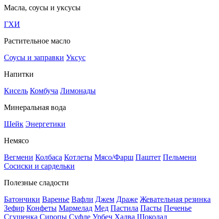
Масла, соусы и уксусы
ГХИ
Растительное масло
Соусы и заправки
Уксус
Напитки
Кисель
Комбуча
Лимонады
Минеральная вода
Шейк
Энергетики
Немясо
Вегмени
Колбаса
Котлеты
Мясо/Фарш
Паштет
Пельмени
Сосиски и сардельки
Полезные сладости
Батончики
Варенье
Вафли
Джем
Драже
Жевательная резинка
Зефир
Конфеты
Мармелад
Мед
Пастила
Пасты
Печенье
Сгущенка
Сиропы
Суфле
Урбеч
Халва
Шоколад