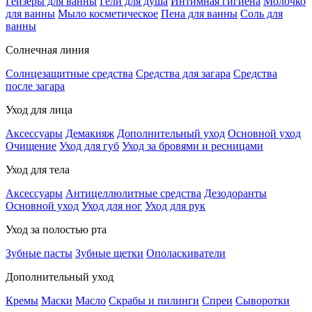
Гейзеры для ванны
Гели для душа
Интимная гигиена
Молочко
для ванны
Мыло косметическое
Пена для ванны
Соль для
ванны
Солнечная линия
Солнцезащитные средства
Средства для загара
Средства
после загара
Уход для лица
Аксессуары
Демакияж
Дополнительный уход
Основной уход
Очищение
Уход для губ
Уход за бровями и ресницами
Уход для тела
Аксессуары
Антицеллюлитные средства
Дезодоранты
Основной уход
Уход для ног
Уход для рук
Уход за полостью рта
Зубные пасты
Зубные щетки
Ополаскиватели
Дополнительный уход
Кремы
Маски
Масло
Скрабы и пилинги
Спреи
Сыворотки