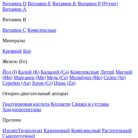
Витамин D
Витамин E
Витамин K
Витамин P (Рутин)
Витамин А
Витамин В
Витамин C
Комплексные
Минералы
Кремний
Бор
Железо (Fe)
Йод (I)
Калий (К)
Кальций (Са)
Комплексные
Литий
Магний
(Mg)
Марганец (Mn)
Медь (Сu)
Молибден (Мо)
Селен (Se)
Серебро (Ag)
Хром (Cr)
Цинк (Zn)
Опорно-двигательный аппарат
Гиалуроновая кислота
Коллаген
Связки и суставы
Хондопротекторы
Протеин
Изолят/Гидролизат
Казеиновый
Комплексный
Растительный
Сывороточный