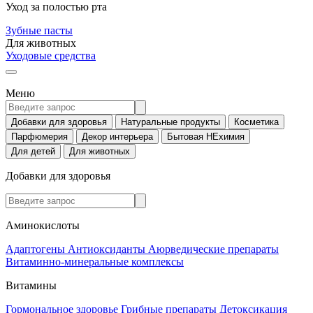
Уход за полостью рта
Зубные пасты
Для животных
Уходовые средства
Меню
Добавки для здоровья
Натуральные продукты
Косметика
Парфюмерия
Декор интерьера
Бытовая НЕхимия
Для детей
Для животных
Добавки для здоровья
Аминокислоты
Адаптогены
Антиоксиданты
Аюрведические препараты
Витаминно-минеральные комплексы
Витамины
Гормональное здоровье
Грибные препараты
Детоксикация