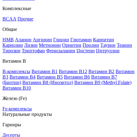
Комплексные
BCAA
Прочие
Общие
HMB
Аланин
Аргинин
Глицин
Глютамин
Карнитин
Карнозин
Лизин
Метионин
Орнитин
Пролин
Таурин
Теанин
Тирозин
Триптофан
Фенилаланин
Цистеин
Цитруллин
Витамин В
B-комплексы
Витамин B1
Витамин B12
Витамин B2
Витамин
B3
Витамин B4
Витамин B5
Витамин B6
Витамин B7
(Биотин)
Витамин B8 (Инозитол)
Витамин B9 (Methyl Folate)
Витамин В10
Железо (Fe)
Fe-комплексы
Натуральные продукты
Гарниры
Десерты