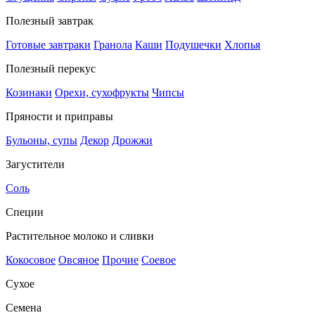
Полезный завтрак
Готовые завтраки
Гранола
Каши
Подушечки
Хлопья
Полезный перекус
Козинаки
Орехи, сухофрукты
Чипсы
Пряности и приправы
Бульоны, супы
Декор
Дрожжи
Загустители
Соль
Специи
Растительное молоко и сливки
Кокосовое
Овсяное
Прочие
Соевое
Сухое
Семена