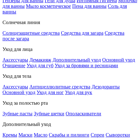
Гейзеры для ванны
Гели для душа
Интимная гигиена
Молочко
для ванны
Мыло косметическое
Пена для ванны
Соль для
ванны
Солнечная линия
Солнцезащитные средства
Средства для загара
Средства
после загара
Уход для лица
Аксессуары
Демакияж
Дополнительный уход
Основной уход
Очищение
Уход для губ
Уход за бровями и ресницами
Уход для тела
Аксессуары
Антицеллюлитные средства
Дезодоранты
Основной уход
Уход для ног
Уход для рук
Уход за полостью рта
Зубные пасты
Зубные щетки
Ополаскиватели
Дополнительный уход
Кремы
Маски
Масло
Скрабы и пилинги
Спреи
Сыворотки