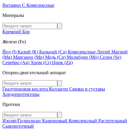
Витамин C
Комплексные
Минералы
Кремний
Бор
Железо (Fe)
Йод (I)
Калий (К)
Кальций (Са)
Комплексные
Литий
Магний
(Mg)
Марганец (Mn)
Медь (Сu)
Молибден (Мо)
Селен (Se)
Серебро (Ag)
Хром (Cr)
Цинк (Zn)
Опорно-двигательный аппарат
Гиалуроновая кислота
Коллаген
Связки и суставы
Хондопротекторы
Протеин
Изолят/Гидролизат
Казеиновый
Комплексный
Растительный
Сывороточный