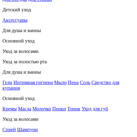
Детский уход
Аксессуары
Для душа и ванны
Основной уход
Уход за волосами
Уход за полостью рта
Для душа и ванны
Гели
Интимная гигиена
Мыло
Пена
Соль
Средство для
купания
Основной уход
Кремы
Масла
Молочко
Пенки
Тоник
Уход для губ
Уход за волосами
Спрей
Шампуни