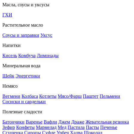
Масла, соусы и уксусы
ГХИ
Растительное масло
Соусы и заправки
Уксус
Напитки
Кисель
Комбуча
Лимонады
Минеральная вода
Шейк
Энергетики
Немясо
Вегмени
Колбаса
Котлеты
Мясо/Фарш
Паштет
Пельмени
Сосиски и сардельки
Полезные сладости
Батончики
Варенье
Вафли
Джем
Драже
Жевательная резинка
Зефир
Конфеты
Мармелад
Мед
Пастила
Пасты
Печенье
Сгущенка
Сиропы
Суфле
Урбеч
Халва
Шоколад