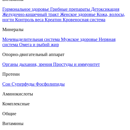
Гормональное здоровье
Грибные препараты
Детоксикация
Желудочно-кишечный тракт
Женское здоровье
Кожа, волосы,
ногти
Контроль веса
Креатин
Кровеносная система
Минералы
Мочевыделительная система
Мужское здоровье
Нервная
система
Омега и рыбий жир
Опорно-двигательный аппарат
Органы дыхания, зрения
Простуды и иммунитет
Протеин
Сон
Суперфуды
Фосфолипиды
Аминокислоты
Комплексные
Общие
Витамины