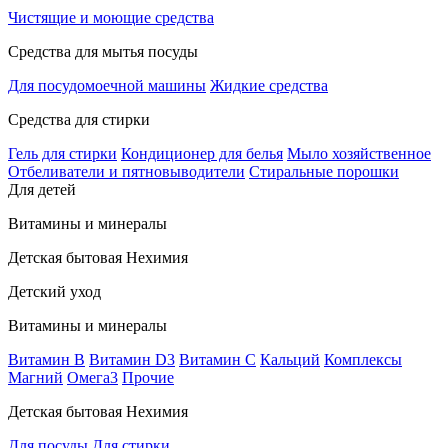
Чистящие и моющие средства
Средства для мытья посуды
Для посудомоечной машины
Жидкие средства
Средства для стирки
Гель для стирки
Кондиционер для белья
Мыло хозяйственное
Отбеливатели и пятновыводители
Стиральные порошки
Для детей
Витамины и минералы
Детская бытовая Нехимия
Детский уход
Витамины и минералы
Витамин В
Витамин D3
Витамин С
Кальций
Комплексы
Магний
Омега3
Прочие
Детская бытовая Нехимия
Для посуды
Для стирки