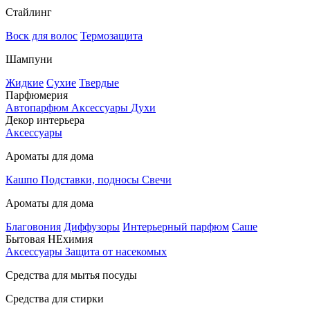
Стайлинг
Воск для волос
Термозащита
Шампуни
Жидкие
Сухие
Твердые
Парфюмерия
Автопарфюм
Аксессуары
Духи
Декор интерьера
Аксессуары
Ароматы для дома
Кашпо
Подставки, подносы
Свечи
Ароматы для дома
Благовония
Диффузоры
Интерьерный парфюм
Саше
Бытовая НЕхимия
Аксессуары
Защита от насекомых
Средства для мытья посуды
Средства для стирки