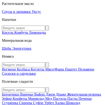
Растительное масло
Соусы и заправки
Уксус
Напитки
Кисель
Комбуча
Лимонады
Минеральная вода
Шейк
Энергетики
Немясо
Вегмени
Колбаса
Котлеты
Мясо/Фарш
Паштет
Пельмени
Сосиски и сардельки
Полезные сладости
Батончики
Варенье
Вафли
Джем
Драже
Жевательная резинка
Зефир
Конфеты
Мармелад
Мед
Пастила
Пасты
Печенье
Сгущенка
Сиропы
Суфле
Урбеч
Халва
Шоколад