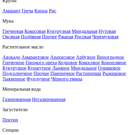
Крупы
Амарант
Греча
Киноа
Рис
Мука
Гречневая
Кокосовая
Кукурузная
Миндальная
Нутовая
Овсяная
Полбяная
Прочее
Ржаная
Рисовая
Черемуховая
Растительное масло
Авокадо
Амарантовое
Арахисовое
Арбузное
Виноградное
Горчичное
Грецкого ореха
Кедровое
Кокосовое
Конопляное
Кукурузное
Кунжутное
Льняное
Миндальное
Оливковое
Подсолнечное
Прочие
Пшеничное
Расторопши
Рыжиковое
Тыквенное
Фундучное
Чёрного тмина
Минеральная вода
Газированная
Негазированная
Загустители
Пектин
Специи