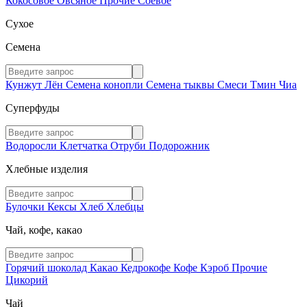
Кокосовое
Овсяное
Прочие
Соевое
Сухое
Семена
Кунжут
Лён
Семена конопли
Семена тыквы
Смеси
Тмин
Чиа
Суперфуды
Водоросли
Клетчатка
Отруби
Подорожник
Хлебные изделия
Булочки
Кексы
Хлеб
Хлебцы
Чай, кофе, какао
Горячий шоколад
Какао
Кедрокофе
Кофе
Кэроб
Прочие
Цикорий
Чай