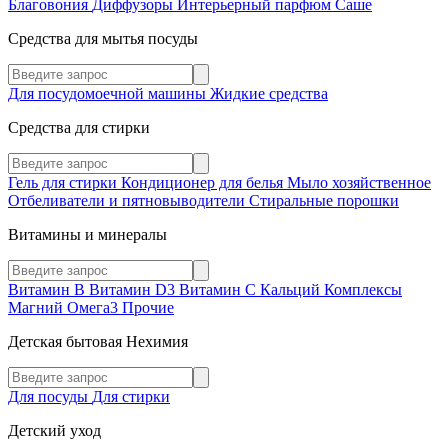
Благовония
Диффузоры
Интерьерный парфюм
Саше
Средства для мытья посуды
Для посудомоечной машины
Жидкие средства
Средства для стирки
Гель для стирки
Кондиционер для белья
Мыло хозяйственное
Отбеливатели и пятновыводители
Стиральные порошки
Витамины и минералы
Витамин В
Витамин D3
Витамин С
Кальций
Комплексы
Магний
Омега3
Прочие
Детская бытовая Нехимия
Для посуды
Для стирки
Детский уход