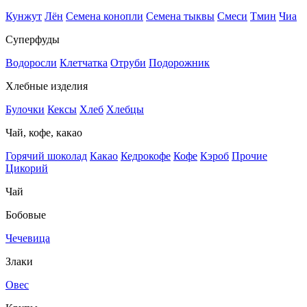
Кунжут
Лён
Семена конопли
Семена тыквы
Смеси
Тмин
Чиа
Суперфуды
Водоросли
Клетчатка
Отруби
Подорожник
Хлебные изделия
Булочки
Кексы
Хлеб
Хлебцы
Чай, кофе, какао
Горячий шоколад
Какао
Кедрокофе
Кофе
Кэроб
Прочие
Цикорий
Чай
Бобовые
Чечевица
Злаки
Овес