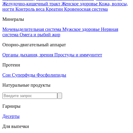
Желудочно-кишечный тракт
Женское здоровье
Кожа, волосы,
ногти
Контроль веса
Креатин
Кровеносная система
Минералы
Мочевыделительная система
Мужское здоровье
Нервная
система
Омега и рыбий жир
Опорно-двигательный аппарат
Органы дыхания, зрения
Простуды и иммунитет
Протеин
Сон
Суперфуды
Фосфолипиды
Натуральные продукты
Гарниры
Десерты
Для выпечки