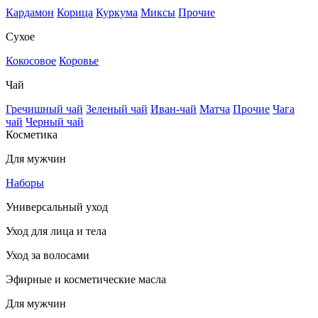
Кардамон
Корица
Куркума
Миксы
Прочие
Сухое
Кокосовое
Коровье
Чай
Гречишный чай
Зеленый чай
Иван-чай
Матча
Прочие
Чага
чай
Черный чай
Косметика
Для мужчин
Наборы
Универсальный уход
Уход для лица и тела
Уход за волосами
Эфирные и косметические масла
Для мужчин