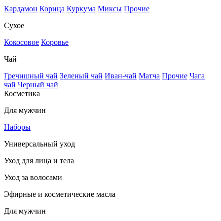
Кардамон
Корица
Куркума
Миксы
Прочие
Сухое
Кокосовое
Коровье
Чай
Гречишный чай
Зеленый чай
Иван-чай
Матча
Прочие
Чага
чай
Черный чай
Косметика
Для мужчин
Наборы
Универсальный уход
Уход для лица и тела
Уход за волосами
Эфирные и косметические масла
Для мужчин