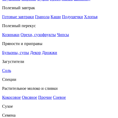
Полезный завтрак
Готовые завтраки
Гранола
Каши
Подушечки
Хлопья
Полезный перекус
Козинаки
Орехи, сухофрукты
Чипсы
Пряности и приправы
Бульоны, супы
Декор
Дрожжи
Загустители
Соль
Специи
Растительное молоко и сливки
Кокосовое
Овсяное
Прочие
Соевое
Сухое
Семена