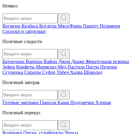
Немясо
Вегмени
Колбаса
Котлеты
Мясо/Фарш
Паштет
Пельмени
Сосиски и сардельки
Полезные сладости
Батончики
Варенье
Вафли
Джем
Драже
Жевательная резинка
Зефир
Конфеты
Мармелад
Мед
Пастила
Пасты
Печенье
Сгущенка
Сиропы
Суфле
Урбеч
Халва
Шоколад
Полезный завтрак
Готовые завтраки
Гранола
Каши
Подушечки
Хлопья
Полезный перекус
Козинаки
Орехи, сухофрукты
Чипсы