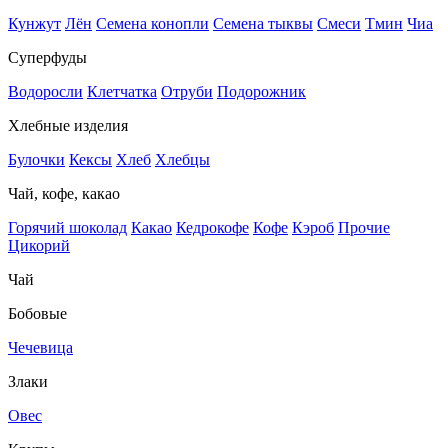
Кунжут
Лён
Семена конопли
Семена тыквы
Смеси
Тмин
Чиа
Суперфуды
Водоросли
Клетчатка
Отруби
Подорожник
Хлебные изделия
Булочки
Кексы
Хлеб
Хлебцы
Чай, кофе, какао
Горячий шоколад
Какао
Кедрокофе
Кофе
Кэроб
Прочие
Цикорий
Чай
Бобовые
Чечевица
Злаки
Овес