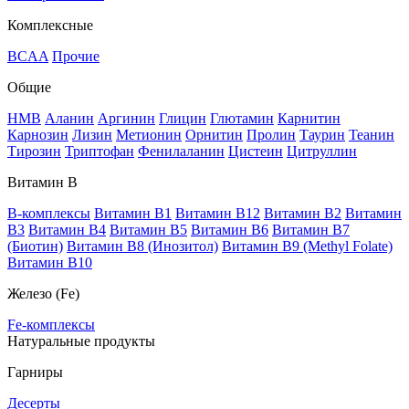
Комплексные
BCAA
Прочие
Общие
HMB
Аланин
Аргинин
Глицин
Глютамин
Карнитин
Карнозин
Лизин
Метионин
Орнитин
Пролин
Таурин
Теанин
Тирозин
Триптофан
Фенилаланин
Цистеин
Цитруллин
Витамин В
B-комплексы
Витамин B1
Витамин B12
Витамин B2
Витамин
B3
Витамин B4
Витамин B5
Витамин B6
Витамин B7
(Биотин)
Витамин B8 (Инозитол)
Витамин B9 (Methyl Folate)
Витамин В10
Железо (Fe)
Fe-комплексы
Натуральные продукты
Гарниры
Десерты