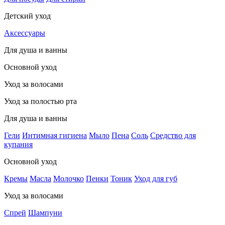
Детский уход
Аксессуары
Для душа и ванны
Основной уход
Уход за волосами
Уход за полостью рта
Для душа и ванны
Гели
Интимная гигиена
Мыло
Пена
Соль
Средство для
купания
Основной уход
Кремы
Масла
Молочко
Пенки
Тоник
Уход для губ
Уход за волосами
Спрей
Шампуни