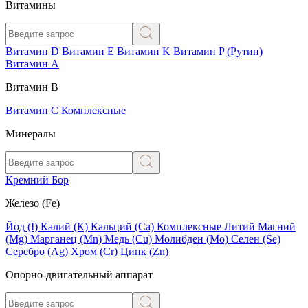
Витамины
Витамин D
Витамин E
Витамин K
Витамин P (Рутин)
Витамин А
Витамин В
Витамин C
Комплексные
Минералы
Кремний
Бор
Железо (Fe)
Йод (I)
Калий (К)
Кальций (Са)
Комплексные
Литий
Магний
(Mg)
Марганец (Mn)
Медь (Сu)
Молибден (Мо)
Селен (Se)
Серебро (Ag)
Хром (Cr)
Цинк (Zn)
Опорно-двигательный аппарат