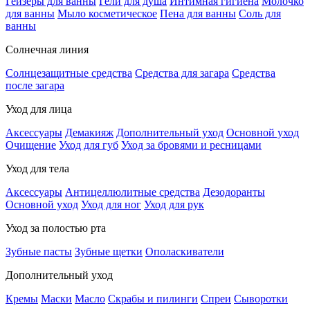
Гейзеры для ванны
Гели для душа
Интимная гигиена
Молочко
для ванны
Мыло косметическое
Пена для ванны
Соль для
ванны
Солнечная линия
Солнцезащитные средства
Средства для загара
Средства
после загара
Уход для лица
Аксессуары
Демакияж
Дополнительный уход
Основной уход
Очищение
Уход для губ
Уход за бровями и ресницами
Уход для тела
Аксессуары
Антицеллюлитные средства
Дезодоранты
Основной уход
Уход для ног
Уход для рук
Уход за полостью рта
Зубные пасты
Зубные щетки
Ополаскиватели
Дополнительный уход
Кремы
Маски
Масло
Скрабы и пилинги
Спреи
Сыворотки