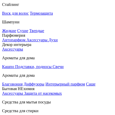
Стайлинг
Воск для волос
Термозащита
Шампуни
Жидкие
Сухие
Твердые
Парфюмерия
Автопарфюм
Аксессуары
Духи
Декор интерьера
Аксессуары
Ароматы для дома
Кашпо
Подставки, подносы
Свечи
Ароматы для дома
Благовония
Диффузоры
Интерьерный парфюм
Саше
Бытовая НЕхимия
Аксессуары
Защита от насекомых
Средства для мытья посуды
Средства для стирки