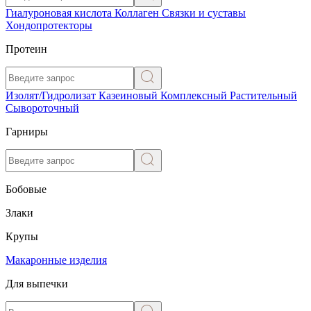
Гиалуроновая кислота
Коллаген
Связки и суставы
Хондопротекторы
Протеин
Изолят/Гидролизат
Казеиновый
Комплексный
Растительный
Сывороточный
Гарниры
Бобовые
Злаки
Крупы
Макаронные изделия
Для выпечки