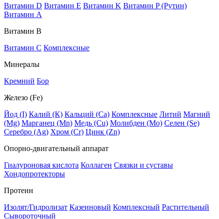
Витамин D
Витамин E
Витамин K
Витамин P (Рутин)
Витамин А
Витамин В
Витамин C
Комплексные
Минералы
Кремний
Бор
Железо (Fe)
Йод (I)
Калий (К)
Кальций (Са)
Комплексные
Литий
Магний
(Mg)
Марганец (Mn)
Медь (Сu)
Молибден (Мо)
Селен (Se)
Серебро (Ag)
Хром (Cr)
Цинк (Zn)
Опорно-двигательный аппарат
Гиалуроновая кислота
Коллаген
Связки и суставы
Хондопротекторы
Протеин
Изолят/Гидролизат
Казеиновый
Комплексный
Растительный
Сывороточный