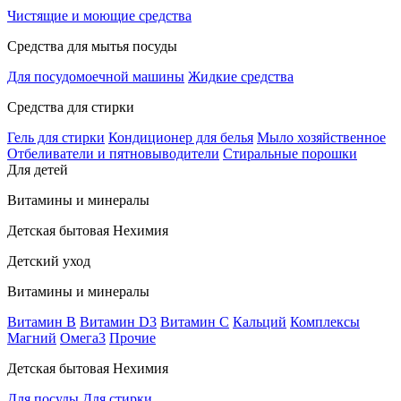
Чистящие и моющие средства
Средства для мытья посуды
Для посудомоечной машины
Жидкие средства
Средства для стирки
Гель для стирки
Кондиционер для белья
Мыло хозяйственное
Отбеливатели и пятновыводители
Стиральные порошки
Для детей
Витамины и минералы
Детская бытовая Нехимия
Детский уход
Витамины и минералы
Витамин В
Витамин D3
Витамин С
Кальций
Комплексы
Магний
Омега3
Прочие
Детская бытовая Нехимия
Для посуды
Для стирки