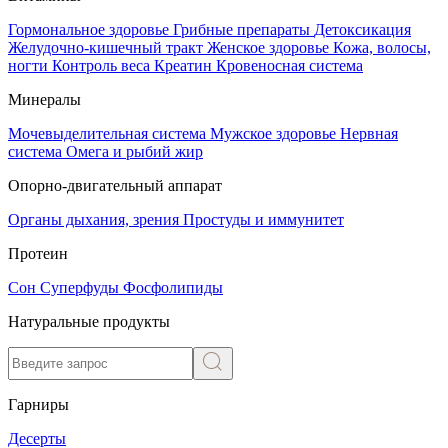
Гормональное здоровье
Грибные препараты
Детоксикация
Желудочно-кишечный тракт
Женское здоровье
Кожа, волосы,
ногти
Контроль веса
Креатин
Кровеносная система
Минералы
Мочевыделительная система
Мужское здоровье
Нервная
система
Омега и рыбий жир
Опорно-двигательный аппарат
Органы дыхания, зрения
Простуды и иммунитет
Протеин
Сон
Суперфуды
Фосфолипиды
Натуральные продукты
Гарниры
Десерты