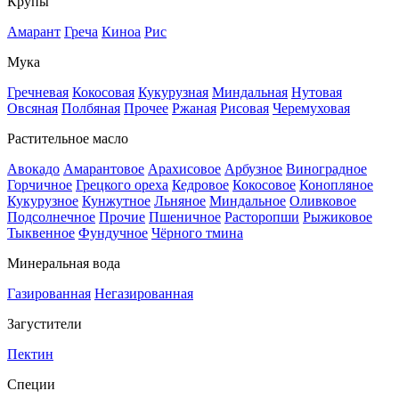
Крупы
Амарант
Греча
Киноа
Рис
Мука
Гречневая
Кокосовая
Кукурузная
Миндальная
Нутовая
Овсяная
Полбяная
Прочее
Ржаная
Рисовая
Черемуховая
Растительное масло
Авокадо
Амарантовое
Арахисовое
Арбузное
Виноградное
Горчичное
Грецкого ореха
Кедровое
Кокосовое
Конопляное
Кукурузное
Кунжутное
Льняное
Миндальное
Оливковое
Подсолнечное
Прочие
Пшеничное
Расторопши
Рыжиковое
Тыквенное
Фундучное
Чёрного тмина
Минеральная вода
Газированная
Негазированная
Загустители
Пектин
Специи