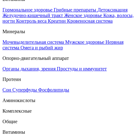
Гормональное здоровье
Грибные препараты
Детоксикация
Желудочно-кишечный тракт
Женское здоровье
Кожа, волосы,
ногти
Контроль веса
Креатин
Кровеносная система
Минералы
Мочевыделительная система
Мужское здоровье
Нервная
система
Омега и рыбий жир
Опорно-двигательный аппарат
Органы дыхания, зрения
Простуды и иммунитет
Протеин
Сон
Суперфуды
Фосфолипиды
Аминокислоты
Комплексные
Общие
Витамины