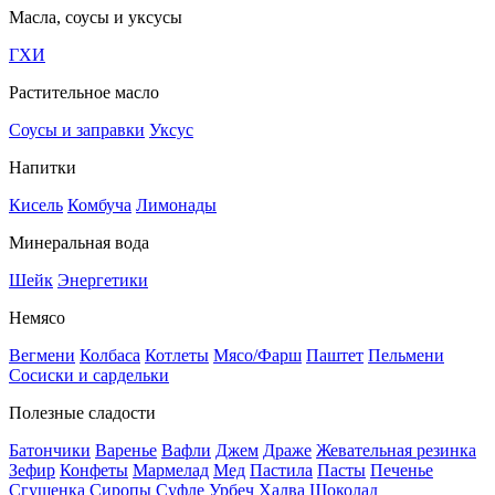
Масла, соусы и уксусы
ГХИ
Растительное масло
Соусы и заправки
Уксус
Напитки
Кисель
Комбуча
Лимонады
Минеральная вода
Шейк
Энергетики
Немясо
Вегмени
Колбаса
Котлеты
Мясо/Фарш
Паштет
Пельмени
Сосиски и сардельки
Полезные сладости
Батончики
Варенье
Вафли
Джем
Драже
Жевательная резинка
Зефир
Конфеты
Мармелад
Мед
Пастила
Пасты
Печенье
Сгущенка
Сиропы
Суфле
Урбеч
Халва
Шоколад