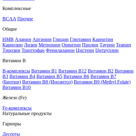
Комплексные
BCAA
Прочие
Общие
HMB
Аланин
Аргинин
Глицин
Глютамин
Карнитин
Карнозин
Лизин
Метионин
Орнитин
Пролин
Таурин
Теанин
Тирозин
Триптофан
Фенилаланин
Цистеин
Цитруллин
Витамин В
B-комплексы
Витамин B1
Витамин B12
Витамин B2
Витамин
B3
Витамин B4
Витамин B5
Витамин B6
Витамин B7
(Биотин)
Витамин B8 (Инозитол)
Витамин B9 (Methyl Folate)
Витамин В10
Железо (Fe)
Fe-комплексы
Натуральные продукты
Гарниры
Десерты