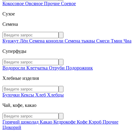
Кокосовое
Овсяное
Прочие
Соевое
Сухое
Семена
Кунжут
Лён
Семена конопли
Семена тыквы
Смеси
Тмин
Чиа
Суперфуды
Водоросли
Клетчатка
Отруби
Подорожник
Хлебные изделия
Булочки
Кексы
Хлеб
Хлебцы
Чай, кофе, какао
Горячий шоколад
Какао
Кедрокофе
Кофе
Кэроб
Прочие
Цикорий