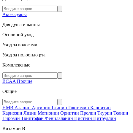
Аксессуары
Для душа и ванны
Основной уход
Уход за волосами
Уход за полостью рта
Комплексные
BCAA
Прочие
Общие
HMB
Аланин
Аргинин
Глицин
Глютамин
Карнитин
Карнозин
Лизин
Метионин
Орнитин
Пролин
Таурин
Теанин
Тирозин
Триптофан
Фенилаланин
Цистеин
Цитруллин
Витамин В