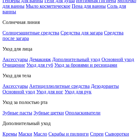
Гейзеры для ванны
Гели для душа
Интимная гигиена
Молочко
для ванны
Мыло косметическое
Пена для ванны
Соль для
ванны
Солнечная линия
Солнцезащитные средства
Средства для загара
Средства
после загара
Уход для лица
Аксессуары
Демакияж
Дополнительный уход
Основной уход
Очищение
Уход для губ
Уход за бровями и ресницами
Уход для тела
Аксессуары
Антицеллюлитные средства
Дезодоранты
Основной уход
Уход для ног
Уход для рук
Уход за полостью рта
Зубные пасты
Зубные щетки
Ополаскиватели
Дополнительный уход
Кремы
Маски
Масло
Скрабы и пилинги
Спреи
Сыворотки