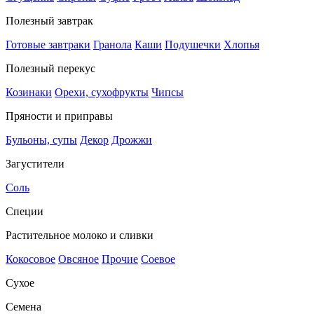
Полезный завтрак
Готовые завтраки
Гранола
Каши
Подушечки
Хлопья
Полезный перекус
Козинаки
Орехи, сухофрукты
Чипсы
Пряности и приправы
Бульоны, супы
Декор
Дрожжи
Загустители
Соль
Специи
Растительное молоко и сливки
Кокосовое
Овсяное
Прочие
Соевое
Сухое
Семена