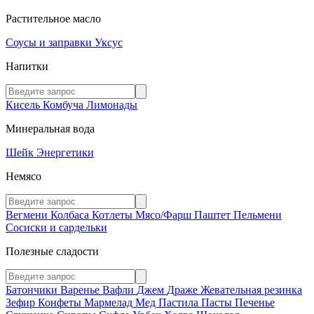
Растительное масло
Соусы и заправки
Уксус
Напитки
Кисель
Комбуча
Лимонады
Минеральная вода
Шейк
Энергетики
Немясо
Вегмени
Колбаса
Котлеты
Мясо/Фарш
Паштет
Пельмени
Сосиски и сардельки
Полезные сладости
Батончики
Варенье
Вафли
Джем
Драже
Жевательная резинка
Зефир
Конфеты
Мармелад
Мед
Пастила
Пасты
Печенье