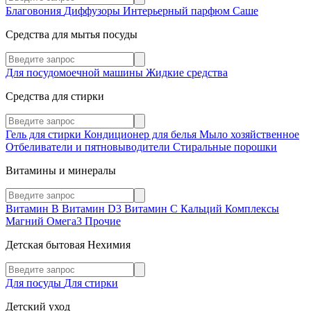
Благовония
Диффузоры
Интерьерный парфюм
Саше
Средства для мытья посуды
Для посудомоечной машины
Жидкие средства
Средства для стирки
Гель для стирки
Кондиционер для белья
Мыло хозяйственное
Отбеливатели и пятновыводители
Стиральные порошки
Витамины и минералы
Витамин В
Витамин D3
Витамин С
Кальций
Комплексы
Магний
Омега3
Прочие
Детская бытовая Нехимия
Для посуды
Для стирки
Детский уход