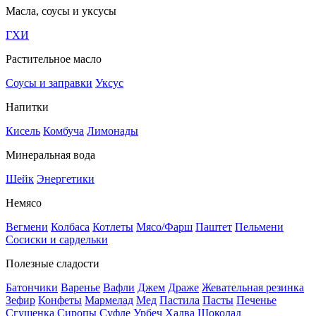
Масла, соусы и уксусы
ГХИ
Растительное масло
Соусы и заправки
Уксус
Напитки
Кисель
Комбуча
Лимонады
Минеральная вода
Шейк
Энергетики
Немясо
Вегмени
Колбаса
Котлеты
Мясо/Фарш
Паштет
Пельмени
Сосиски и сардельки
Полезные сладости
Батончики
Варенье
Вафли
Джем
Драже
Жевательная резинка
Зефир
Конфеты
Мармелад
Мед
Пастила
Пасты
Печенье
Сгущенка
Сиропы
Суфле
Урбеч
Халва
Шоколад