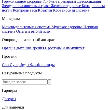
Гормональное здоровье
Грибные препараты
Детоксикация
Желудочно-кишечный тракт
Женское здоровье
Кожа, волосы,
ногти
Контроль веса
Креатин
Кровеносная система
Минералы
Мочевыделительная система
Мужское здоровье
Нервная
система
Омега и рыбий жир
Опорно-двигательный аппарат
Органы дыхания, зрения
Простуды и иммунитет
Протеин
Сон
Суперфуды
Фосфолипиды
Натуральные продукты
Гарниры
Десерты
Для выпечки