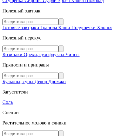
Сгущенка
Сиропы
Суфле
Урбеч
Халва
Шоколад
Полезный завтрак
Готовые завтраки
Гранола
Каши
Подушечки
Хлопья
Полезный перекус
Козинаки
Орехи, сухофрукты
Чипсы
Пряности и приправы
Бульоны, супы
Декор
Дрожжи
Загустители
Соль
Специи
Растительное молоко и сливки