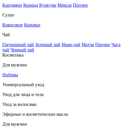
Кардамон
Корица
Куркума
Миксы
Прочие
Сухое
Кокосовое
Коровье
Чай
Гречишный чай
Зеленый чай
Иван-чай
Матча
Прочие
Чага
чай
Черный чай
Косметика
Для мужчин
Наборы
Универсальный уход
Уход для лица и тела
Уход за волосами
Эфирные и косметические масла
Для мужчин