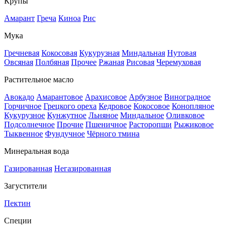
Крупы
Амарант
Греча
Киноа
Рис
Мука
Гречневая
Кокосовая
Кукурузная
Миндальная
Нутовая
Овсяная
Полбяная
Прочее
Ржаная
Рисовая
Черемуховая
Растительное масло
Авокадо
Амарантовое
Арахисовое
Арбузное
Виноградное
Горчичное
Грецкого ореха
Кедровое
Кокосовое
Конопляное
Кукурузное
Кунжутное
Льняное
Миндальное
Оливковое
Подсолнечное
Прочие
Пшеничное
Расторопши
Рыжиковое
Тыквенное
Фундучное
Чёрного тмина
Минеральная вода
Газированная
Негазированная
Загустители
Пектин
Специи