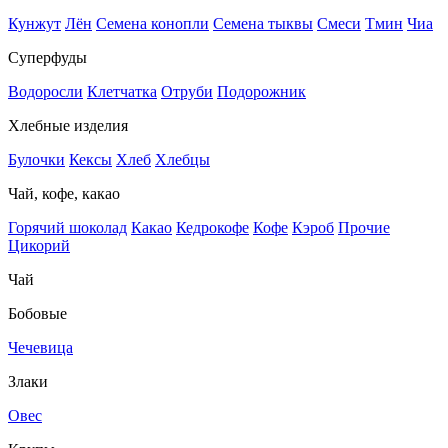
Кунжут
Лён
Семена конопли
Семена тыквы
Смеси
Тмин
Чиа
Суперфуды
Водоросли
Клетчатка
Отруби
Подорожник
Хлебные изделия
Булочки
Кексы
Хлеб
Хлебцы
Чай, кофе, какао
Горячий шоколад
Какао
Кедрокофе
Кофе
Кэроб
Прочие
Цикорий
Чай
Бобовые
Чечевица
Злаки
Овес