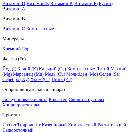
Витамин D
Витамин E
Витамин K
Витамин P (Рутин)
Витамин А
Витамин В
Витамин C
Комплексные
Минералы
Кремний
Бор
Железо (Fe)
Йод (I)
Калий (К)
Кальций (Са)
Комплексные
Литий
Магний
(Mg)
Марганец (Mn)
Медь (Сu)
Молибден (Мо)
Селен (Se)
Серебро (Ag)
Хром (Cr)
Цинк (Zn)
Опорно-двигательный аппарат
Гиалуроновая кислота
Коллаген
Связки и суставы
Хондопротекторы
Протеин
Изолят/Гидролизат
Казеиновый
Комплексный
Растительный
Сывороточный