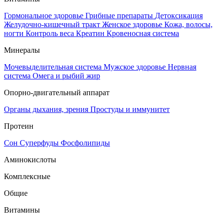
Гормональное здоровье
Грибные препараты
Детоксикация
Желудочно-кишечный тракт
Женское здоровье
Кожа, волосы,
ногти
Контроль веса
Креатин
Кровеносная система
Минералы
Мочевыделительная система
Мужское здоровье
Нервная
система
Омега и рыбий жир
Опорно-двигательный аппарат
Органы дыхания, зрения
Простуды и иммунитет
Протеин
Сон
Суперфуды
Фосфолипиды
Аминокислоты
Комплексные
Общие
Витамины