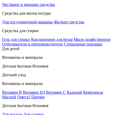
Чистящие и моющие средства
Средства для мытья посуды
Для посудомоечной машины
Жидкие средства
Средства для стирки
Гель для стирки
Кондиционер для белья
Мыло хозяйственное
Отбеливатели и пятновыводители
Стиральные порошки
Для детей
Витамины и минералы
Детская бытовая Нехимия
Детский уход
Витамины и минералы
Витамин В
Витамин D3
Витамин С
Кальций
Комплексы
Магний
Омега3
Прочие
Детская бытовая Нехимия
Для посуды
Для стирки