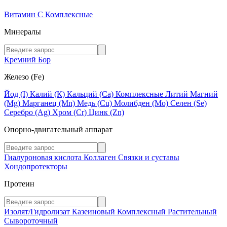
Витамин C
Комплексные
Минералы
Кремний
Бор
Железо (Fe)
Йод (I)
Калий (К)
Кальций (Са)
Комплексные
Литий
Магний
(Mg)
Марганец (Mn)
Медь (Сu)
Молибден (Мо)
Селен (Se)
Серебро (Ag)
Хром (Cr)
Цинк (Zn)
Опорно-двигательный аппарат
Гиалуроновая кислота
Коллаген
Связки и суставы
Хондопротекторы
Протеин
Изолят/Гидролизат
Казеиновый
Комплексный
Растительный
Сывороточный