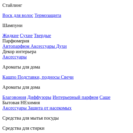
Стайлинг
Воск для волос
Термозащита
Шампуни
Жидкие
Сухие
Твердые
Парфюмерия
Автопарфюм
Аксессуары
Духи
Декор интерьера
Аксессуары
Ароматы для дома
Кашпо
Подставки, подносы
Свечи
Ароматы для дома
Благовония
Диффузоры
Интерьерный парфюм
Саше
Бытовая НЕхимия
Аксессуары
Защита от насекомых
Средства для мытья посуды
Средства для стирки