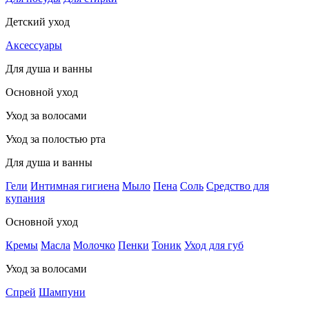
Детский уход
Аксессуары
Для душа и ванны
Основной уход
Уход за волосами
Уход за полостью рта
Для душа и ванны
Гели
Интимная гигиена
Мыло
Пена
Соль
Средство для
купания
Основной уход
Кремы
Масла
Молочко
Пенки
Тоник
Уход для губ
Уход за волосами
Спрей
Шампуни