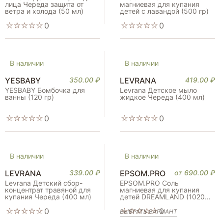
лица Череда защита от
магниевая для купания
Seeking Health
ветра и холода (50 мл)
детей с лавандой (500 гр)
Smartlife
SNT
0
0
Solaray
Solgar
Superior Source
Supra
Swanson
В наличии
В наличии
Syntime Nutrition
the act
YESBABY
350.00
₽
LEVRANA
419.00
₽
Thomson
YESBABY Бомбочка для
Levrana Детское мыло
Trace Minerals
ванны (120 гр)
жидкое Череда (400 мл)
Tree Of Life
Vital Nutrients
VITAUCT
0
0
WishGarden Herbs
WTF Labz
YESBABY
Бобродок
Доктор пектин
В наличии
В наличии
Нанолор
Радоград
LEVRANA
339.00
₽
EPSOM.PRO
от
690.00
₽
Солюшка
Levrana Детский сбор-
EPSOM.PRO Соль
концентрат травяной для
магниевая для купания
купания Череда (400 мл)
детей DREAMLAND (1020
гр)
0
0
ВЫБРАТЬ ВАРИАНТ