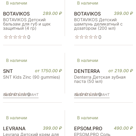
В наличии
В наличии
L'il Critters
Levrana
BOTAVIKOS
Life Extension
289.00
₽
BOTAVIKOS
399.00
₽
Little DaVinci
BOTAVIKOS Детский
BOTAVIKOS Детский
Little Remedies
бальзам для губ и щек
шампунь деликатный с
LoveBug
защитный (4 гр)
дозатором (200 мл)
Mason Natural
0
0
MegaFood
Molecola
Mommy's Bliss
Natrol
Natural Factors
В наличии
В наличии
Natural Vitality
Nature's Answer
SNT
от
1750.00
₽
DENTERRA
от
219.00
₽
Nature's Way
Natures Plus
SNT Kids Zinc (90 gummies)
Denterra Детская зубная
Nordic Naturals
паста (50 мл)
Normi
NOW
0
0
ВЫБРАТЬ ВАРИАНТ
ВЫБРАТЬ ВАРИАНТ
Olimp
Orzax
PolzaBoom
PRO.БАДЫ
Proper Vit
В наличии
В наличии
RC Farma
Real Health
LEVRANA
399.00
₽
EPSOM.PRO
490.00
₽
Rossinka
Levrana Детский крем для
EPSOM.PRO Соль
Sambucol