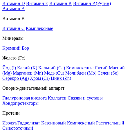
Витамин D
Витамин E
Витамин K
Витамин P (Рутин)
Витамин А
Витамин В
Витамин C
Комплексные
Минералы
Кремний
Бор
Железо (Fe)
Йод (I)
Калий (К)
Кальций (Са)
Комплексные
Литий
Магний
(Mg)
Марганец (Mn)
Медь (Сu)
Молибден (Мо)
Селен (Se)
Серебро (Ag)
Хром (Cr)
Цинк (Zn)
Опорно-двигательный аппарат
Гиалуроновая кислота
Коллаген
Связки и суставы
Хондопротекторы
Протеин
Изолят/Гидролизат
Казеиновый
Комплексный
Растительный
Сывороточный