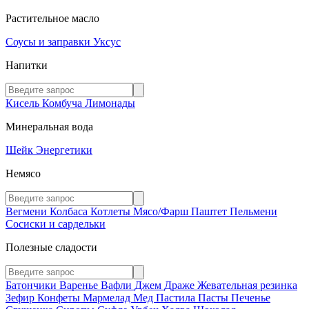
Растительное масло
Соусы и заправки
Уксус
Напитки
Кисель
Комбуча
Лимонады
Минеральная вода
Шейк
Энергетики
Немясо
Вегмени
Колбаса
Котлеты
Мясо/Фарш
Паштет
Пельмени
Сосиски и сардельки
Полезные сладости
Батончики
Варенье
Вафли
Джем
Драже
Жевательная резинка
Зефир
Конфеты
Мармелад
Мед
Пастила
Пасты
Печенье