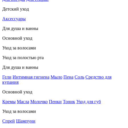
Детский уход
Аксессуары
Для душа и ванны
Основной уход
Уход за волосами
Уход за полостью рта
Для душа и ванны
Гели
Интимная гигиена
Мыло
Пена
Соль
Средство для
купания
Основной уход
Кремы
Масла
Молочко
Пенки
Тоник
Уход для губ
Уход за волосами
Спрей
Шампуни