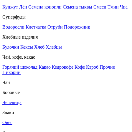
Кунжут
Лён
Семена конопли
Семена тыквы
Смеси
Тмин
Чиа
Суперфуды
Водоросли
Клетчатка
Отруби
Подорожник
Хлебные изделия
Булочки
Кексы
Хлеб
Хлебцы
Чай, кофе, какао
Горячий шоколад
Какао
Кедрокофе
Кофе
Кэроб
Прочие
Цикорий
Чай
Бобовые
Чечевица
Злаки
Овес