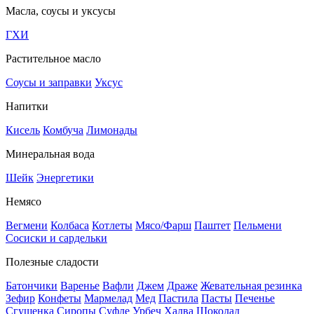
Масла, соусы и уксусы
ГХИ
Растительное масло
Соусы и заправки
Уксус
Напитки
Кисель
Комбуча
Лимонады
Минеральная вода
Шейк
Энергетики
Немясо
Вегмени
Колбаса
Котлеты
Мясо/Фарш
Паштет
Пельмени
Сосиски и сардельки
Полезные сладости
Батончики
Варенье
Вафли
Джем
Драже
Жевательная резинка
Зефир
Конфеты
Мармелад
Мед
Пастила
Пасты
Печенье
Сгущенка
Сиропы
Суфле
Урбеч
Халва
Шоколад