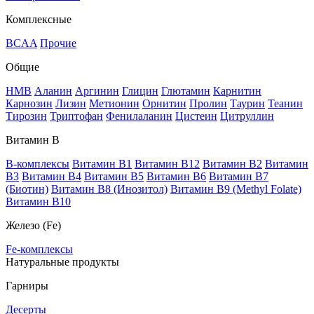
Комплексные
BCAA
Прочие
Общие
HMB
Аланин
Аргинин
Глицин
Глютамин
Карнитин
Карнозин
Лизин
Метионин
Орнитин
Пролин
Таурин
Теанин
Тирозин
Триптофан
Фенилаланин
Цистеин
Цитруллин
Витамин В
B-комплексы
Витамин B1
Витамин B12
Витамин B2
Витамин
B3
Витамин B4
Витамин B5
Витамин B6
Витамин B7
(Биотин)
Витамин B8 (Инозитол)
Витамин B9 (Methyl Folate)
Витамин В10
Железо (Fe)
Fe-комплексы
Натуральные продукты
Гарниры
Десерты