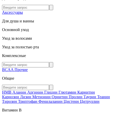
Аксессуары
Для душа и ванны
Основной уход
Уход за волосами
Уход за полостью рта
Комплексные
BCAA
Прочие
Общие
HMB
Аланин
Аргинин
Глицин
Глютамин
Карнитин
Карнозин
Лизин
Метионин
Орнитин
Пролин
Таурин
Теанин
Тирозин
Триптофан
Фенилаланин
Цистеин
Цитруллин
Витамин В