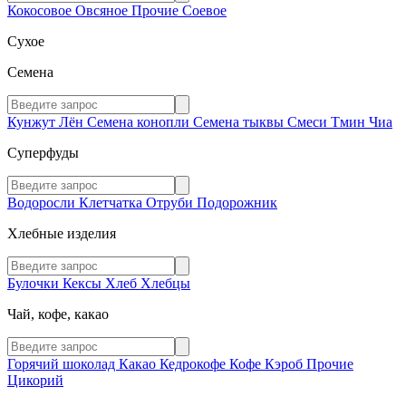
Кокосовое
Овсяное
Прочие
Соевое
Сухое
Семена
Кунжут
Лён
Семена конопли
Семена тыквы
Смеси
Тмин
Чиа
Суперфуды
Водоросли
Клетчатка
Отруби
Подорожник
Хлебные изделия
Булочки
Кексы
Хлеб
Хлебцы
Чай, кофе, какао
Горячий шоколад
Какао
Кедрокофе
Кофе
Кэроб
Прочие
Цикорий