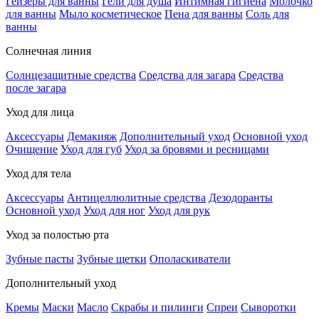
Гейзеры для ванны
Гели для душа
Интимная гигиена
Молочко
для ванны
Мыло косметическое
Пена для ванны
Соль для
ванны
Солнечная линия
Солнцезащитные средства
Средства для загара
Средства
после загара
Уход для лица
Аксессуары
Демакияж
Дополнительный уход
Основной уход
Очищение
Уход для губ
Уход за бровями и ресницами
Уход для тела
Аксессуары
Антицеллюлитные средства
Дезодоранты
Основной уход
Уход для ног
Уход для рук
Уход за полостью рта
Зубные пасты
Зубные щетки
Ополаскиватели
Дополнительный уход
Кремы
Маски
Масло
Скрабы и пилинги
Спреи
Сыворотки