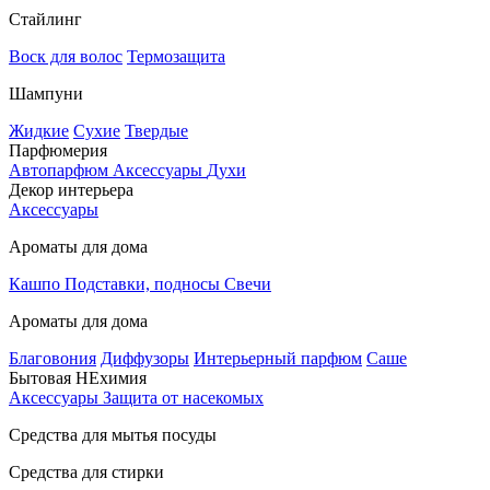
Стайлинг
Воск для волос
Термозащита
Шампуни
Жидкие
Сухие
Твердые
Парфюмерия
Автопарфюм
Аксессуары
Духи
Декор интерьера
Аксессуары
Ароматы для дома
Кашпо
Подставки, подносы
Свечи
Ароматы для дома
Благовония
Диффузоры
Интерьерный парфюм
Саше
Бытовая НЕхимия
Аксессуары
Защита от насекомых
Средства для мытья посуды
Средства для стирки