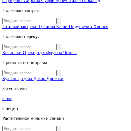
Сгущенка
Сиропы
Суфле
Урбеч
Халва
Шоколад
Полезный завтрак
Готовые завтраки
Гранола
Каши
Подушечки
Хлопья
Полезный перекус
Козинаки
Орехи, сухофрукты
Чипсы
Пряности и приправы
Бульоны, супы
Декор
Дрожжи
Загустители
Соль
Специи
Растительное молоко и сливки