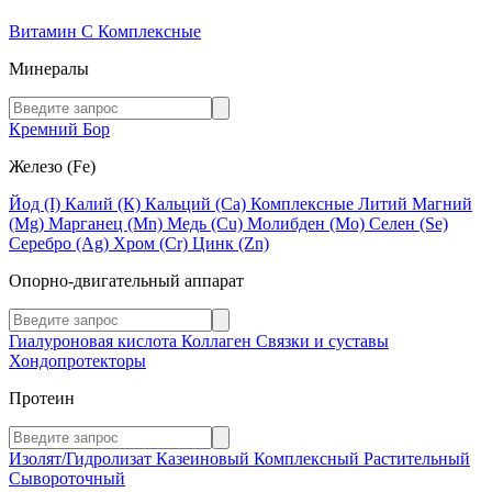
Витамин C
Комплексные
Минералы
Кремний
Бор
Железо (Fe)
Йод (I)
Калий (К)
Кальций (Са)
Комплексные
Литий
Магний
(Mg)
Марганец (Mn)
Медь (Сu)
Молибден (Мо)
Селен (Se)
Серебро (Ag)
Хром (Cr)
Цинк (Zn)
Опорно-двигательный аппарат
Гиалуроновая кислота
Коллаген
Связки и суставы
Хондопротекторы
Протеин
Изолят/Гидролизат
Казеиновый
Комплексный
Растительный
Сывороточный