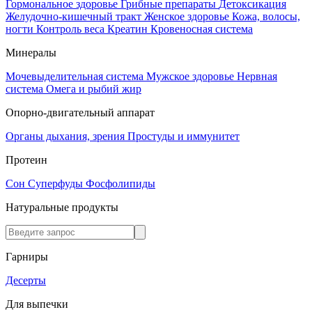
Гормональное здоровье
Грибные препараты
Детоксикация
Желудочно-кишечный тракт
Женское здоровье
Кожа, волосы,
ногти
Контроль веса
Креатин
Кровеносная система
Минералы
Мочевыделительная система
Мужское здоровье
Нервная
система
Омега и рыбий жир
Опорно-двигательный аппарат
Органы дыхания, зрения
Простуды и иммунитет
Протеин
Сон
Суперфуды
Фосфолипиды
Натуральные продукты
Гарниры
Десерты
Для выпечки