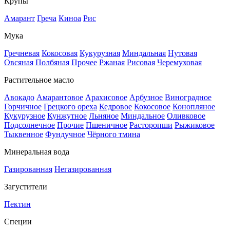
Крупы
Амарант
Греча
Киноа
Рис
Мука
Гречневая
Кокосовая
Кукурузная
Миндальная
Нутовая
Овсяная
Полбяная
Прочее
Ржаная
Рисовая
Черемуховая
Растительное масло
Авокадо
Амарантовое
Арахисовое
Арбузное
Виноградное
Горчичное
Грецкого ореха
Кедровое
Кокосовое
Конопляное
Кукурузное
Кунжутное
Льняное
Миндальное
Оливковое
Подсолнечное
Прочие
Пшеничное
Расторопши
Рыжиковое
Тыквенное
Фундучное
Чёрного тмина
Минеральная вода
Газированная
Негазированная
Загустители
Пектин
Специи