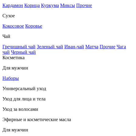
Кардамон
Корица
Куркума
Миксы
Прочие
Сухое
Кокосовое
Коровье
Чай
Гречишный чай
Зеленый чай
Иван-чай
Матча
Прочие
Чага
чай
Черный чай
Косметика
Для мужчин
Наборы
Универсальный уход
Уход для лица и тела
Уход за волосами
Эфирные и косметические масла
Для мужчин