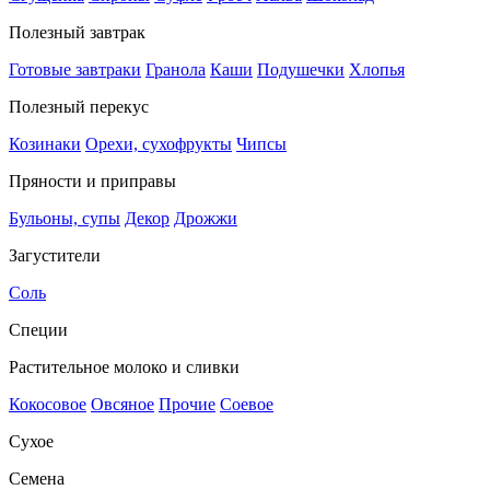
Полезный завтрак
Готовые завтраки
Гранола
Каши
Подушечки
Хлопья
Полезный перекус
Козинаки
Орехи, сухофрукты
Чипсы
Пряности и приправы
Бульоны, супы
Декор
Дрожжи
Загустители
Соль
Специи
Растительное молоко и сливки
Кокосовое
Овсяное
Прочие
Соевое
Сухое
Семена