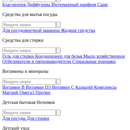
Благовония
Диффузоры
Интерьерный парфюм
Саше
Средства для мытья посуды
Для посудомоечной машины
Жидкие средства
Средства для стирки
Гель для стирки
Кондиционер для белья
Мыло хозяйственное
Отбеливатели и пятновыводители
Стиральные порошки
Витамины и минералы
Витамин В
Витамин D3
Витамин С
Кальций
Комплексы
Магний
Омега3
Прочие
Детская бытовая Нехимия
Для посуды
Для стирки
Детский уход