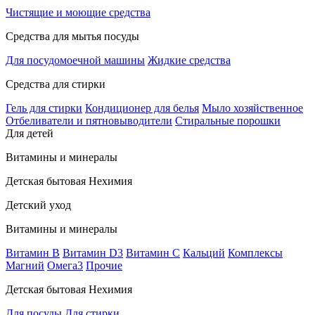
Чистящие и моющие средства
Средства для мытья посуды
Для посудомоечной машины
Жидкие средства
Средства для стирки
Гель для стирки
Кондиционер для белья
Мыло хозяйственное
Отбеливатели и пятновыводители
Стиральные порошки
Для детей
Витамины и минералы
Детская бытовая Нехимия
Детский уход
Витамины и минералы
Витамин В
Витамин D3
Витамин С
Кальций
Комплексы
Магний
Омега3
Прочие
Детская бытовая Нехимия
Для посуды
Для стирки