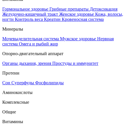
Гормональное здоровье
Грибные препараты
Детоксикация
Желудочно-кишечный тракт
Женское здоровье
Кожа, волосы,
ногти
Контроль веса
Креатин
Кровеносная система
Минералы
Мочевыделительная система
Мужское здоровье
Нервная
система
Омега и рыбий жир
Опорно-двигательный аппарат
Органы дыхания, зрения
Простуды и иммунитет
Протеин
Сон
Суперфуды
Фосфолипиды
Аминокислоты
Комплексные
Общие
Витамины