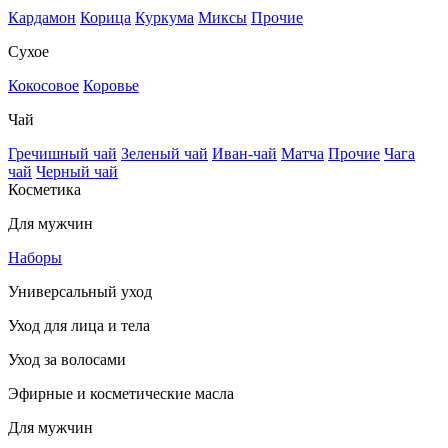
Кардамон
Корица
Куркума
Миксы
Прочие
Сухое
Кокосовое
Коровье
Чай
Гречишный чай
Зеленый чай
Иван-чай
Матча
Прочие
Чага
чай
Черный чай
Косметика
Для мужчин
Наборы
Универсальный уход
Уход для лица и тела
Уход за волосами
Эфирные и косметические масла
Для мужчин