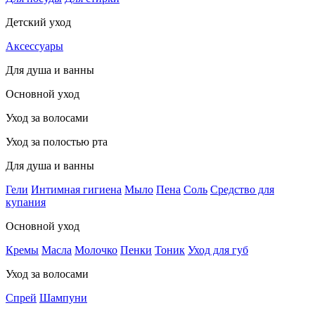
Детский уход
Аксессуары
Для душа и ванны
Основной уход
Уход за волосами
Уход за полостью рта
Для душа и ванны
Гели
Интимная гигиена
Мыло
Пена
Соль
Средство для
купания
Основной уход
Кремы
Масла
Молочко
Пенки
Тоник
Уход для губ
Уход за волосами
Спрей
Шампуни