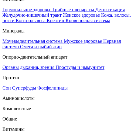
Гормональное здоровье
Грибные препараты
Детоксикация
Желудочно-кишечный тракт
Женское здоровье
Кожа, волосы,
ногти
Контроль веса
Креатин
Кровеносная система
Минералы
Мочевыделительная система
Мужское здоровье
Нервная
система
Омега и рыбий жир
Опорно-двигательный аппарат
Органы дыхания, зрения
Простуды и иммунитет
Протеин
Сон
Суперфуды
Фосфолипиды
Аминокислоты
Комплексные
Общие
Витамины