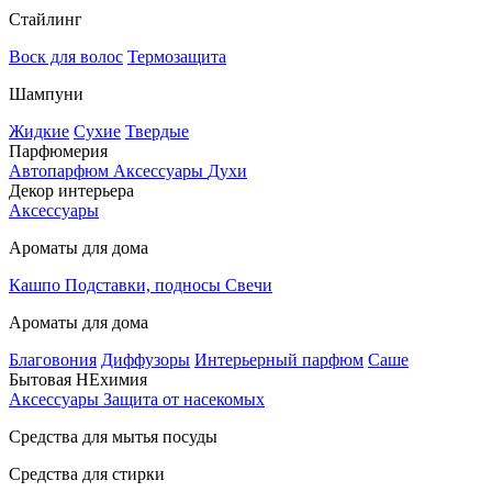
Стайлинг
Воск для волос
Термозащита
Шампуни
Жидкие
Сухие
Твердые
Парфюмерия
Автопарфюм
Аксессуары
Духи
Декор интерьера
Аксессуары
Ароматы для дома
Кашпо
Подставки, подносы
Свечи
Ароматы для дома
Благовония
Диффузоры
Интерьерный парфюм
Саше
Бытовая НЕхимия
Аксессуары
Защита от насекомых
Средства для мытья посуды
Средства для стирки