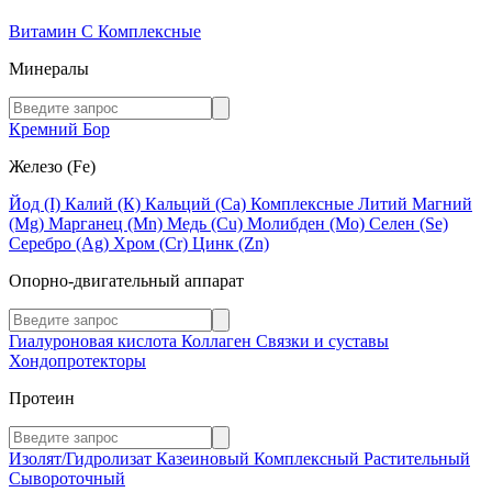
Витамин C
Комплексные
Минералы
Кремний
Бор
Железо (Fe)
Йод (I)
Калий (К)
Кальций (Са)
Комплексные
Литий
Магний
(Mg)
Марганец (Mn)
Медь (Сu)
Молибден (Мо)
Селен (Se)
Серебро (Ag)
Хром (Cr)
Цинк (Zn)
Опорно-двигательный аппарат
Гиалуроновая кислота
Коллаген
Связки и суставы
Хондопротекторы
Протеин
Изолят/Гидролизат
Казеиновый
Комплексный
Растительный
Сывороточный