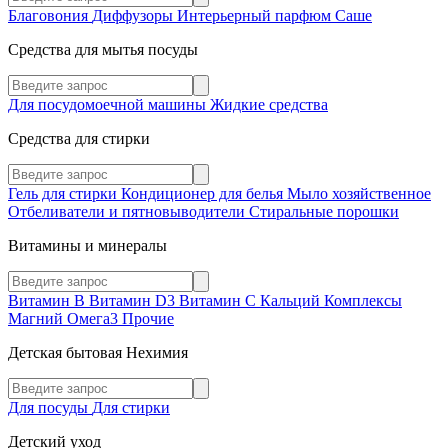
Благовония
Диффузоры
Интерьерный парфюм
Саше
Средства для мытья посуды
Для посудомоечной машины
Жидкие средства
Средства для стирки
Гель для стирки
Кондиционер для белья
Мыло хозяйственное
Отбеливатели и пятновыводители
Стиральные порошки
Витамины и минералы
Витамин В
Витамин D3
Витамин С
Кальций
Комплексы
Магний
Омега3
Прочие
Детская бытовая Нехимия
Для посуды
Для стирки
Детский уход