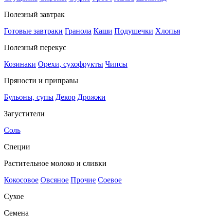
Полезный завтрак
Готовые завтраки
Гранола
Каши
Подушечки
Хлопья
Полезный перекус
Козинаки
Орехи, сухофрукты
Чипсы
Пряности и приправы
Бульоны, супы
Декор
Дрожжи
Загустители
Соль
Специи
Растительное молоко и сливки
Кокосовое
Овсяное
Прочие
Соевое
Сухое
Семена