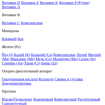
Витамин D
Витамин E
Витамин K
Витамин P (Рутин)
Витамин А
Витамин В
Витамин C
Комплексные
Минералы
Кремний
Бор
Железо (Fe)
Йод (I)
Калий (К)
Кальций (Са)
Комплексные
Литий
Магний
(Mg)
Марганец (Mn)
Медь (Сu)
Молибден (Мо)
Селен (Se)
Серебро (Ag)
Хром (Cr)
Цинк (Zn)
Опорно-двигательный аппарат
Гиалуроновая кислота
Коллаген
Связки и суставы
Хондопротекторы
Протеин
Изолят/Гидролизат
Казеиновый
Комплексный
Растительный
Сывороточный