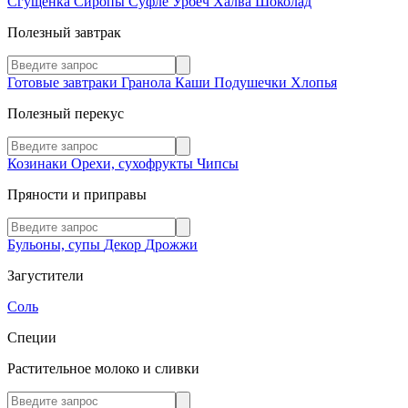
Сгущенка
Сиропы
Суфле
Урбеч
Халва
Шоколад
Полезный завтрак
Готовые завтраки
Гранола
Каши
Подушечки
Хлопья
Полезный перекус
Козинаки
Орехи, сухофрукты
Чипсы
Пряности и приправы
Бульоны, супы
Декор
Дрожжи
Загустители
Соль
Специи
Растительное молоко и сливки