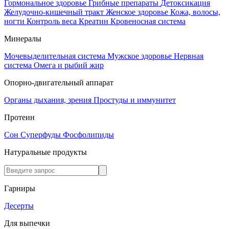
Гормональное здоровье
Грибные препараты
Детоксикация
Желудочно-кишечный тракт
Женское здоровье
Кожа, волосы,
ногти
Контроль веса
Креатин
Кровеносная система
Минералы
Мочевыделительная система
Мужское здоровье
Нервная
система
Омега и рыбий жир
Опорно-двигательный аппарат
Органы дыхания, зрения
Простуды и иммунитет
Протеин
Сон
Суперфуды
Фосфолипиды
Натуральные продукты
Гарниры
Десерты
Для выпечки