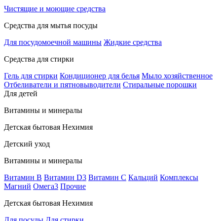
Чистящие и моющие средства
Средства для мытья посуды
Для посудомоечной машины
Жидкие средства
Средства для стирки
Гель для стирки
Кондиционер для белья
Мыло хозяйственное
Отбеливатели и пятновыводители
Стиральные порошки
Для детей
Витамины и минералы
Детская бытовая Нехимия
Детский уход
Витамины и минералы
Витамин В
Витамин D3
Витамин С
Кальций
Комплексы
Магний
Омега3
Прочие
Детская бытовая Нехимия
Для посуды
Для стирки