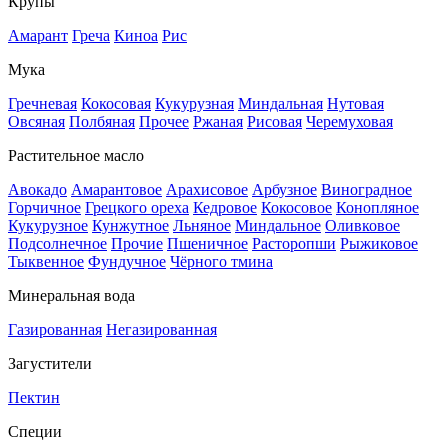
Крупы
Амарант
Греча
Киноа
Рис
Мука
Гречневая
Кокосовая
Кукурузная
Миндальная
Нутовая
Овсяная
Полбяная
Прочее
Ржаная
Рисовая
Черемуховая
Растительное масло
Авокадо
Амарантовое
Арахисовое
Арбузное
Виноградное
Горчичное
Грецкого ореха
Кедровое
Кокосовое
Конопляное
Кукурузное
Кунжутное
Льняное
Миндальное
Оливковое
Подсолнечное
Прочие
Пшеничное
Расторопши
Рыжиковое
Тыквенное
Фундучное
Чёрного тмина
Минеральная вода
Газированная
Негазированная
Загустители
Пектин
Специи