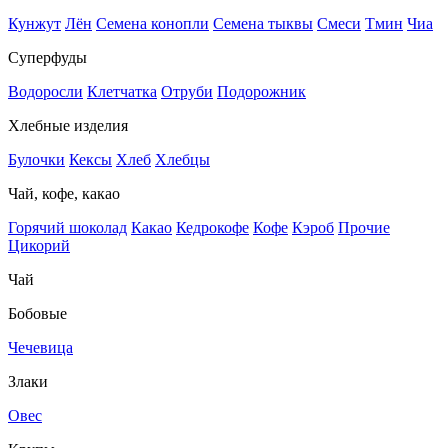
Кунжут
Лён
Семена конопли
Семена тыквы
Смеси
Тмин
Чиа
Суперфуды
Водоросли
Клетчатка
Отруби
Подорожник
Хлебные изделия
Булочки
Кексы
Хлеб
Хлебцы
Чай, кофе, какао
Горячий шоколад
Какао
Кедрокофе
Кофе
Кэроб
Прочие
Цикорий
Чай
Бобовые
Чечевица
Злаки
Овес