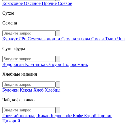
Кокосовое
Овсяное
Прочие
Соевое
Сухое
Семена
Кунжут
Лён
Семена конопли
Семена тыквы
Смеси
Тмин
Чиа
Суперфуды
Водоросли
Клетчатка
Отруби
Подорожник
Хлебные изделия
Булочки
Кексы
Хлеб
Хлебцы
Чай, кофе, какао
Горячий шоколад
Какао
Кедрокофе
Кофе
Кэроб
Прочие
Цикорий