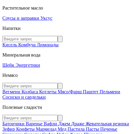
Растительное масло
Соусы и заправки
Уксус
Напитки
Кисель
Комбуча
Лимонады
Минеральная вода
Шейк
Энергетики
Немясо
Вегмени
Колбаса
Котлеты
Мясо/Фарш
Паштет
Пельмени
Сосиски и сардельки
Полезные сладости
Батончики
Варенье
Вафли
Джем
Драже
Жевательная резинка
Зефир
Конфеты
Мармелад
Мед
Пастила
Пасты
Печенье