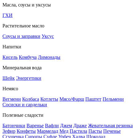
Масла, соусы и уксусы
ГХИ
Растительное масло
Соусы и заправки
Уксус
Напитки
Кисель
Комбуча
Лимонады
Минеральная вода
Шейк
Энергетики
Немясо
Вегмени
Колбаса
Котлеты
Мясо/Фарш
Паштет
Пельмени
Сосиски и сардельки
Полезные сладости
Батончики
Варенье
Вафли
Джем
Драже
Жевательная резинка
Зефир
Конфеты
Мармелад
Мед
Пастила
Пасты
Печенье
Сгущенка
Сиропы
Суфле
Урбеч
Халва
Шоколад