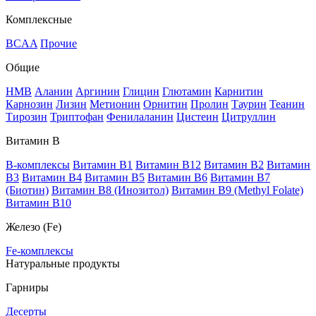
Комплексные
BCAA
Прочие
Общие
HMB
Аланин
Аргинин
Глицин
Глютамин
Карнитин
Карнозин
Лизин
Метионин
Орнитин
Пролин
Таурин
Теанин
Тирозин
Триптофан
Фенилаланин
Цистеин
Цитруллин
Витамин В
B-комплексы
Витамин B1
Витамин B12
Витамин B2
Витамин
B3
Витамин B4
Витамин B5
Витамин B6
Витамин B7
(Биотин)
Витамин B8 (Инозитол)
Витамин B9 (Methyl Folate)
Витамин В10
Железо (Fe)
Fe-комплексы
Натуральные продукты
Гарниры
Десерты