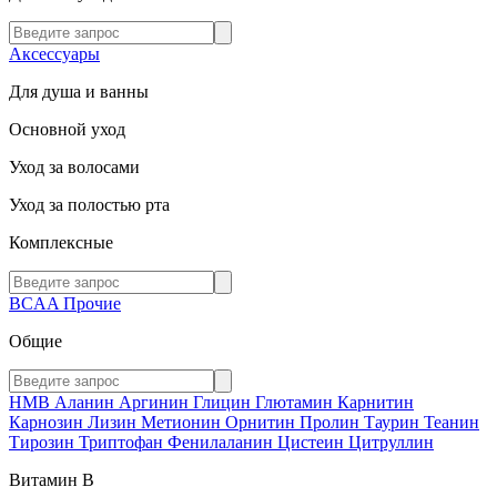
Аксессуары
Для душа и ванны
Основной уход
Уход за волосами
Уход за полостью рта
Комплексные
BCAA
Прочие
Общие
HMB
Аланин
Аргинин
Глицин
Глютамин
Карнитин
Карнозин
Лизин
Метионин
Орнитин
Пролин
Таурин
Теанин
Тирозин
Триптофан
Фенилаланин
Цистеин
Цитруллин
Витамин В