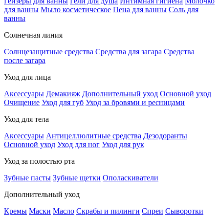
Гейзеры для ванны
Гели для душа
Интимная гигиена
Молочко
для ванны
Мыло косметическое
Пена для ванны
Соль для
ванны
Солнечная линия
Солнцезащитные средства
Средства для загара
Средства
после загара
Уход для лица
Аксессуары
Демакияж
Дополнительный уход
Основной уход
Очищение
Уход для губ
Уход за бровями и ресницами
Уход для тела
Аксессуары
Антицеллюлитные средства
Дезодоранты
Основной уход
Уход для ног
Уход для рук
Уход за полостью рта
Зубные пасты
Зубные щетки
Ополаскиватели
Дополнительный уход
Кремы
Маски
Масло
Скрабы и пилинги
Спреи
Сыворотки