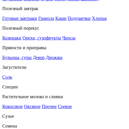
Полезный завтрак
Готовые завтраки
Гранола
Каши
Подушечки
Хлопья
Полезный перекус
Козинаки
Орехи, сухофрукты
Чипсы
Пряности и приправы
Бульоны, супы
Декор
Дрожжи
Загустители
Соль
Специи
Растительное молоко и сливки
Кокосовое
Овсяное
Прочие
Соевое
Сухое
Семена