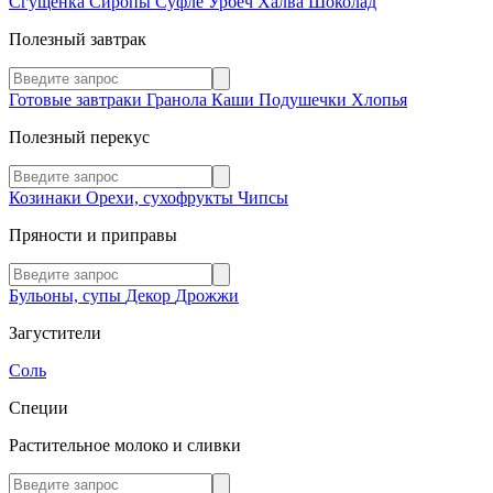
Сгущенка
Сиропы
Суфле
Урбеч
Халва
Шоколад
Полезный завтрак
Готовые завтраки
Гранола
Каши
Подушечки
Хлопья
Полезный перекус
Козинаки
Орехи, сухофрукты
Чипсы
Пряности и приправы
Бульоны, супы
Декор
Дрожжи
Загустители
Соль
Специи
Растительное молоко и сливки