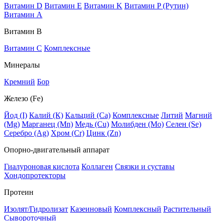
Витамин D
Витамин E
Витамин K
Витамин P (Рутин)
Витамин А
Витамин В
Витамин C
Комплексные
Минералы
Кремний
Бор
Железо (Fe)
Йод (I)
Калий (К)
Кальций (Са)
Комплексные
Литий
Магний
(Mg)
Марганец (Mn)
Медь (Сu)
Молибден (Мо)
Селен (Se)
Серебро (Ag)
Хром (Cr)
Цинк (Zn)
Опорно-двигательный аппарат
Гиалуроновая кислота
Коллаген
Связки и суставы
Хондопротекторы
Протеин
Изолят/Гидролизат
Казеиновый
Комплексный
Растительный
Сывороточный