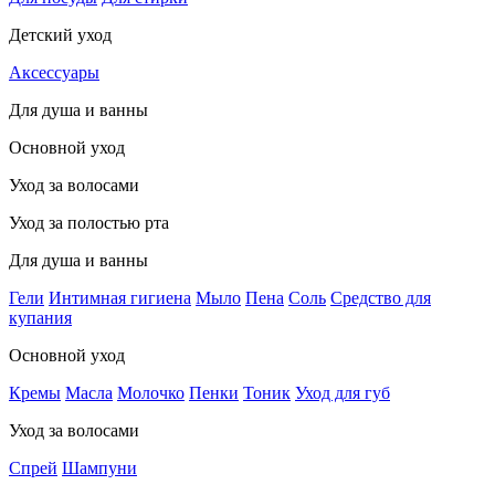
Детский уход
Аксессуары
Для душа и ванны
Основной уход
Уход за волосами
Уход за полостью рта
Для душа и ванны
Гели
Интимная гигиена
Мыло
Пена
Соль
Средство для
купания
Основной уход
Кремы
Масла
Молочко
Пенки
Тоник
Уход для губ
Уход за волосами
Спрей
Шампуни