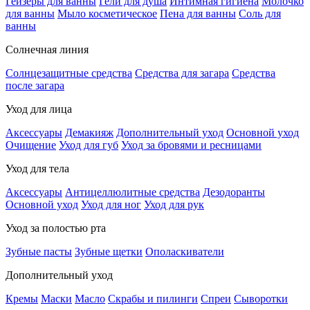
Гейзеры для ванны
Гели для душа
Интимная гигиена
Молочко
для ванны
Мыло косметическое
Пена для ванны
Соль для
ванны
Солнечная линия
Солнцезащитные средства
Средства для загара
Средства
после загара
Уход для лица
Аксессуары
Демакияж
Дополнительный уход
Основной уход
Очищение
Уход для губ
Уход за бровями и ресницами
Уход для тела
Аксессуары
Антицеллюлитные средства
Дезодоранты
Основной уход
Уход для ног
Уход для рук
Уход за полостью рта
Зубные пасты
Зубные щетки
Ополаскиватели
Дополнительный уход
Кремы
Маски
Масло
Скрабы и пилинги
Спреи
Сыворотки