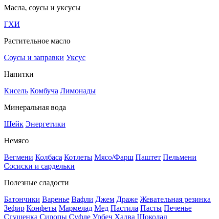
Масла, соусы и уксусы
ГХИ
Растительное масло
Соусы и заправки
Уксус
Напитки
Кисель
Комбуча
Лимонады
Минеральная вода
Шейк
Энергетики
Немясо
Вегмени
Колбаса
Котлеты
Мясо/Фарш
Паштет
Пельмени
Сосиски и сардельки
Полезные сладости
Батончики
Варенье
Вафли
Джем
Драже
Жевательная резинка
Зефир
Конфеты
Мармелад
Мед
Пастила
Пасты
Печенье
Сгущенка
Сиропы
Суфле
Урбеч
Халва
Шоколад