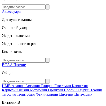
Аксессуары
Для душа и ванны
Основной уход
Уход за волосами
Уход за полостью рта
Комплексные
BCAA
Прочие
Общие
HMB
Аланин
Аргинин
Глицин
Глютамин
Карнитин
Карнозин
Лизин
Метионин
Орнитин
Пролин
Таурин
Теанин
Тирозин
Триптофан
Фенилаланин
Цистеин
Цитруллин
Витамин В