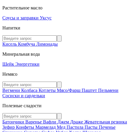
Растительное масло
Соусы и заправки
Уксус
Напитки
Кисель
Комбуча
Лимонады
Минеральная вода
Шейк
Энергетики
Немясо
Вегмени
Колбаса
Котлеты
Мясо/Фарш
Паштет
Пельмени
Сосиски и сардельки
Полезные сладости
Батончики
Варенье
Вафли
Джем
Драже
Жевательная резинка
Зефир
Конфеты
Мармелад
Мед
Пастила
Пасты
Печенье