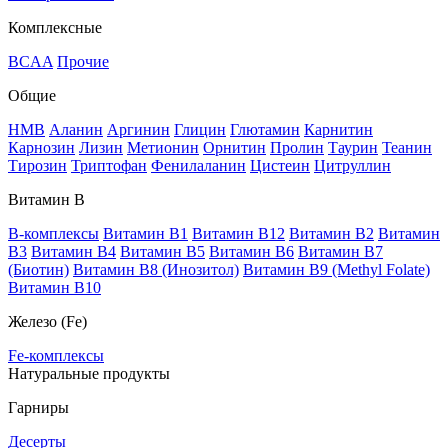
Комплексные
BCAA
Прочие
Общие
HMB
Аланин
Аргинин
Глицин
Глютамин
Карнитин
Карнозин
Лизин
Метионин
Орнитин
Пролин
Таурин
Теанин
Тирозин
Триптофан
Фенилаланин
Цистеин
Цитруллин
Витамин В
B-комплексы
Витамин B1
Витамин B12
Витамин B2
Витамин
B3
Витамин B4
Витамин B5
Витамин B6
Витамин B7
(Биотин)
Витамин B8 (Инозитол)
Витамин B9 (Methyl Folate)
Витамин В10
Железо (Fe)
Fe-комплексы
Натуральные продукты
Гарниры
Десерты