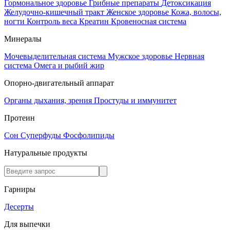
Гормональное здоровье
Грибные препараты
Детоксикация
Желудочно-кишечный тракт
Женское здоровье
Кожа, волосы,
ногти
Контроль веса
Креатин
Кровеносная система
Минералы
Мочевыделительная система
Мужское здоровье
Нервная
система
Омега и рыбий жир
Опорно-двигательный аппарат
Органы дыхания, зрения
Простуды и иммунитет
Протеин
Сон
Суперфуды
Фосфолипиды
Натуральные продукты
Гарниры
Десерты
Для выпечки