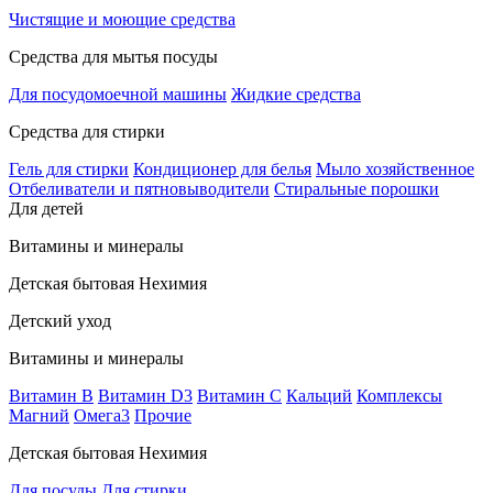
Чистящие и моющие средства
Средства для мытья посуды
Для посудомоечной машины
Жидкие средства
Средства для стирки
Гель для стирки
Кондиционер для белья
Мыло хозяйственное
Отбеливатели и пятновыводители
Стиральные порошки
Для детей
Витамины и минералы
Детская бытовая Нехимия
Детский уход
Витамины и минералы
Витамин В
Витамин D3
Витамин С
Кальций
Комплексы
Магний
Омега3
Прочие
Детская бытовая Нехимия
Для посуды
Для стирки