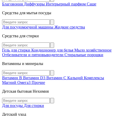
Благовония
Диффузоры
Интерьерный парфюм
Саше
Средства для мытья посуды
Для посудомоечной машины
Жидкие средства
Средства для стирки
Гель для стирки
Кондиционер для белья
Мыло хозяйственное
Отбеливатели и пятновыводители
Стиральные порошки
Витамины и минералы
Витамин В
Витамин D3
Витамин С
Кальций
Комплексы
Магний
Омега3
Прочие
Детская бытовая Нехимия
Для посуды
Для стирки
Детский уход