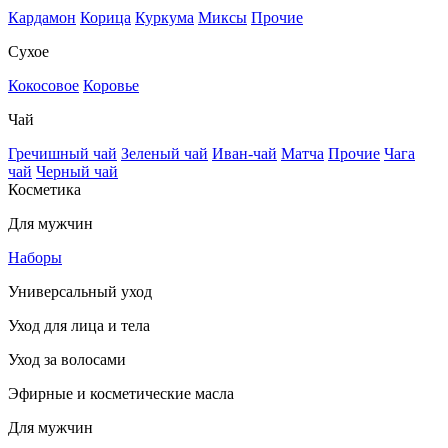
Кардамон
Корица
Куркума
Миксы
Прочие
Сухое
Кокосовое
Коровье
Чай
Гречишный чай
Зеленый чай
Иван-чай
Матча
Прочие
Чага
чай
Черный чай
Косметика
Для мужчин
Наборы
Универсальный уход
Уход для лица и тела
Уход за волосами
Эфирные и косметические масла
Для мужчин