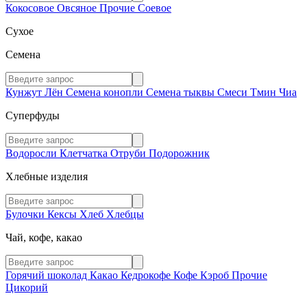
Кокосовое
Овсяное
Прочие
Соевое
Сухое
Семена
Кунжут
Лён
Семена конопли
Семена тыквы
Смеси
Тмин
Чиа
Суперфуды
Водоросли
Клетчатка
Отруби
Подорожник
Хлебные изделия
Булочки
Кексы
Хлеб
Хлебцы
Чай, кофе, какао
Горячий шоколад
Какао
Кедрокофе
Кофе
Кэроб
Прочие
Цикорий