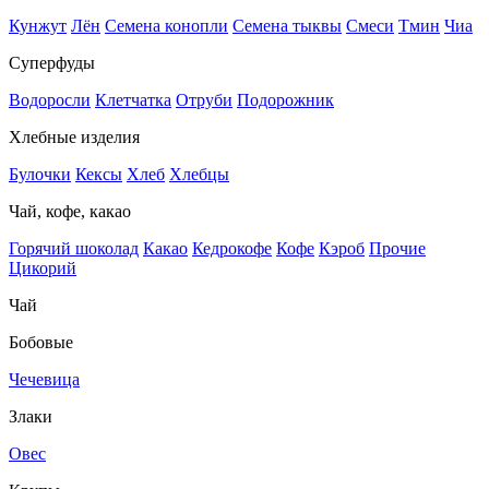
Кунжут
Лён
Семена конопли
Семена тыквы
Смеси
Тмин
Чиа
Суперфуды
Водоросли
Клетчатка
Отруби
Подорожник
Хлебные изделия
Булочки
Кексы
Хлеб
Хлебцы
Чай, кофе, какао
Горячий шоколад
Какао
Кедрокофе
Кофе
Кэроб
Прочие
Цикорий
Чай
Бобовые
Чечевица
Злаки
Овес