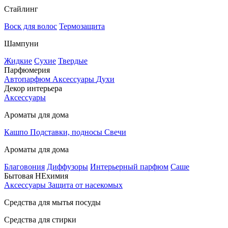
Стайлинг
Воск для волос
Термозащита
Шампуни
Жидкие
Сухие
Твердые
Парфюмерия
Автопарфюм
Аксессуары
Духи
Декор интерьера
Аксессуары
Ароматы для дома
Кашпо
Подставки, подносы
Свечи
Ароматы для дома
Благовония
Диффузоры
Интерьерный парфюм
Саше
Бытовая НЕхимия
Аксессуары
Защита от насекомых
Средства для мытья посуды
Средства для стирки