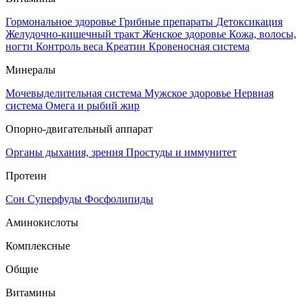
Гормональное здоровье
Грибные препараты
Детоксикация
Желудочно-кишечный тракт
Женское здоровье
Кожа, волосы,
ногти
Контроль веса
Креатин
Кровеносная система
Минералы
Мочевыделительная система
Мужское здоровье
Нервная
система
Омега и рыбий жир
Опорно-двигательный аппарат
Органы дыхания, зрения
Простуды и иммунитет
Протеин
Сон
Суперфуды
Фосфолипиды
Аминокислоты
Комплексные
Общие
Витамины