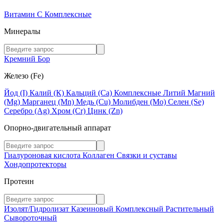
Витамин C
Комплексные
Минералы
Кремний
Бор
Железо (Fe)
Йод (I)
Калий (К)
Кальций (Са)
Комплексные
Литий
Магний
(Mg)
Марганец (Mn)
Медь (Сu)
Молибден (Мо)
Селен (Se)
Серебро (Ag)
Хром (Cr)
Цинк (Zn)
Опорно-двигательный аппарат
Гиалуроновая кислота
Коллаген
Связки и суставы
Хондопротекторы
Протеин
Изолят/Гидролизат
Казеиновый
Комплексный
Растительный
Сывороточный