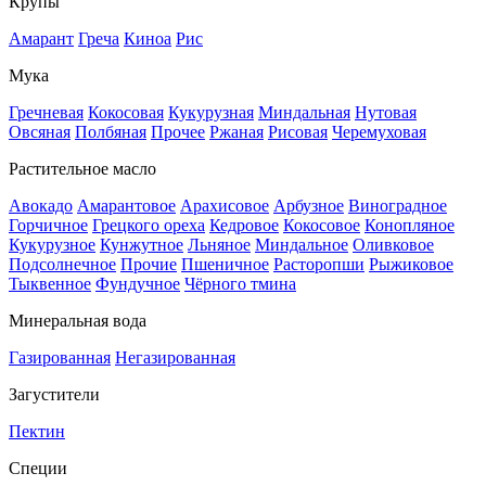
Крупы
Амарант
Греча
Киноа
Рис
Мука
Гречневая
Кокосовая
Кукурузная
Миндальная
Нутовая
Овсяная
Полбяная
Прочее
Ржаная
Рисовая
Черемуховая
Растительное масло
Авокадо
Амарантовое
Арахисовое
Арбузное
Виноградное
Горчичное
Грецкого ореха
Кедровое
Кокосовое
Конопляное
Кукурузное
Кунжутное
Льняное
Миндальное
Оливковое
Подсолнечное
Прочие
Пшеничное
Расторопши
Рыжиковое
Тыквенное
Фундучное
Чёрного тмина
Минеральная вода
Газированная
Негазированная
Загустители
Пектин
Специи