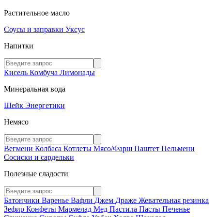
Растительное масло
Соусы и заправки
Уксус
Напитки
Кисель
Комбуча
Лимонады
Минеральная вода
Шейк
Энергетики
Немясо
Вегмени
Колбаса
Котлеты
Мясо/Фарш
Паштет
Пельмени
Сосиски и сардельки
Полезные сладости
Батончики
Варенье
Вафли
Джем
Драже
Жевательная резинка
Зефир
Конфеты
Мармелад
Мед
Пастила
Пасты
Печенье