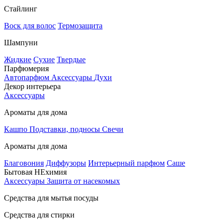
Стайлинг
Воск для волос
Термозащита
Шампуни
Жидкие
Сухие
Твердые
Парфюмерия
Автопарфюм
Аксессуары
Духи
Декор интерьера
Аксессуары
Ароматы для дома
Кашпо
Подставки, подносы
Свечи
Ароматы для дома
Благовония
Диффузоры
Интерьерный парфюм
Саше
Бытовая НЕхимия
Аксессуары
Защита от насекомых
Средства для мытья посуды
Средства для стирки