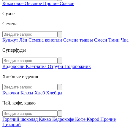
Кокосовое
Овсяное
Прочие
Соевое
Сухое
Семена
Кунжут
Лён
Семена конопли
Семена тыквы
Смеси
Тмин
Чиа
Суперфуды
Водоросли
Клетчатка
Отруби
Подорожник
Хлебные изделия
Булочки
Кексы
Хлеб
Хлебцы
Чай, кофе, какао
Горячий шоколад
Какао
Кедрокофе
Кофе
Кэроб
Прочие
Цикорий