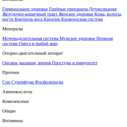
Гормональное здоровье
Грибные препараты
Детоксикация
Желудочно-кишечный тракт
Женское здоровье
Кожа, волосы,
ногти
Контроль веса
Креатин
Кровеносная система
Минералы
Мочевыделительная система
Мужское здоровье
Нервная
система
Омега и рыбий жир
Опорно-двигательный аппарат
Органы дыхания, зрения
Простуды и иммунитет
Протеин
Сон
Суперфуды
Фосфолипиды
Аминокислоты
Комплексные
Общие
Витамины