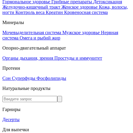
Гормональное здоровье
Грибные препараты
Детоксикация
Желудочно-кишечный тракт
Женское здоровье
Кожа, волосы,
ногти
Контроль веса
Креатин
Кровеносная система
Минералы
Мочевыделительная система
Мужское здоровье
Нервная
система
Омега и рыбий жир
Опорно-двигательный аппарат
Органы дыхания, зрения
Простуды и иммунитет
Протеин
Сон
Суперфуды
Фосфолипиды
Натуральные продукты
Гарниры
Десерты
Для выпечки