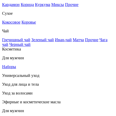
Кардамон
Корица
Куркума
Миксы
Прочие
Сухое
Кокосовое
Коровье
Чай
Гречишный чай
Зеленый чай
Иван-чай
Матча
Прочие
Чага
чай
Черный чай
Косметика
Для мужчин
Наборы
Универсальный уход
Уход для лица и тела
Уход за волосами
Эфирные и косметические масла
Для мужчин