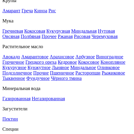
Крупы
Амарант
Греча
Киноа
Рис
Мука
Гречневая
Кокосовая
Кукурузная
Миндальная
Нутовая
Овсяная
Полбяная
Прочее
Ржаная
Рисовая
Черемуховая
Растительное масло
Авокадо
Амарантовое
Арахисовое
Арбузное
Виноградное
Горчичное
Грецкого ореха
Кедровое
Кокосовое
Конопляное
Кукурузное
Кунжутное
Льняное
Миндальное
Оливковое
Подсолнечное
Прочие
Пшеничное
Расторопши
Рыжиковое
Тыквенное
Фундучное
Чёрного тмина
Минеральная вода
Газированная
Негазированная
Загустители
Пектин
Специи