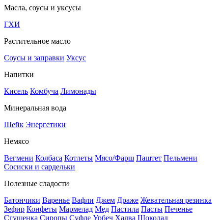
Масла, соусы и уксусы
ГХИ
Растительное масло
Соусы и заправки
Уксус
Напитки
Кисель
Комбуча
Лимонады
Минеральная вода
Шейк
Энергетики
Немясо
Вегмени
Колбаса
Котлеты
Мясо/Фарш
Паштет
Пельмени
Сосиски и сардельки
Полезные сладости
Батончики
Варенье
Вафли
Джем
Драже
Жевательная резинка
Зефир
Конфеты
Мармелад
Мед
Пастила
Пасты
Печенье
Сгущенка
Сиропы
Суфле
Урбеч
Халва
Шоколад