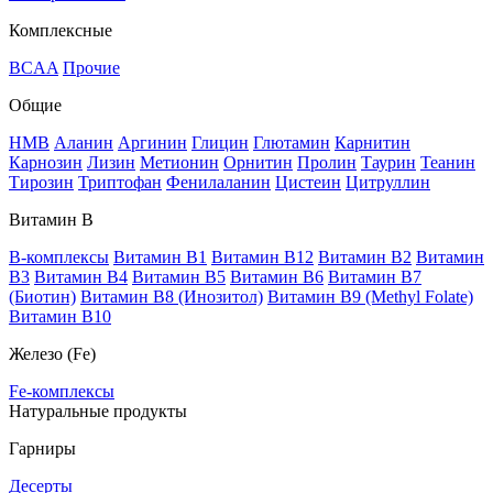
Комплексные
BCAA
Прочие
Общие
HMB
Аланин
Аргинин
Глицин
Глютамин
Карнитин
Карнозин
Лизин
Метионин
Орнитин
Пролин
Таурин
Теанин
Тирозин
Триптофан
Фенилаланин
Цистеин
Цитруллин
Витамин В
B-комплексы
Витамин B1
Витамин B12
Витамин B2
Витамин
B3
Витамин B4
Витамин B5
Витамин B6
Витамин B7
(Биотин)
Витамин B8 (Инозитол)
Витамин B9 (Methyl Folate)
Витамин В10
Железо (Fe)
Fe-комплексы
Натуральные продукты
Гарниры
Десерты