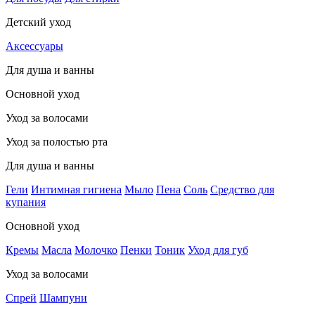
Детский уход
Аксессуары
Для душа и ванны
Основной уход
Уход за волосами
Уход за полостью рта
Для душа и ванны
Гели
Интимная гигиена
Мыло
Пена
Соль
Средство для
купания
Основной уход
Кремы
Масла
Молочко
Пенки
Тоник
Уход для губ
Уход за волосами
Спрей
Шампуни