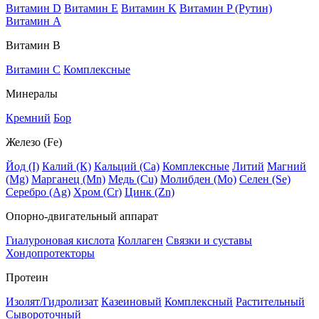
Витамин D
Витамин E
Витамин K
Витамин P (Рутин)
Витамин А
Витамин В
Витамин C
Комплексные
Минералы
Кремний
Бор
Железо (Fe)
Йод (I)
Калий (К)
Кальций (Са)
Комплексные
Литий
Магний
(Mg)
Марганец (Mn)
Медь (Сu)
Молибден (Мо)
Селен (Se)
Серебро (Ag)
Хром (Cr)
Цинк (Zn)
Опорно-двигательный аппарат
Гиалуроновая кислота
Коллаген
Связки и суставы
Хондопротекторы
Протеин
Изолят/Гидролизат
Казеиновый
Комплексный
Растительный
Сывороточный