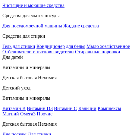
Чистящие и моющие средства
Средства для мытья посуды
Для посудомоечной машины
Жидкие средства
Средства для стирки
Гель для стирки
Кондиционер для белья
Мыло хозяйственное
Отбеливатели и пятновыводители
Стиральные порошки
Для детей
Витамины и минералы
Детская бытовая Нехимия
Детский уход
Витамины и минералы
Витамин В
Витамин D3
Витамин С
Кальций
Комплексы
Магний
Омега3
Прочие
Детская бытовая Нехимия
Для посуды
Для стирки