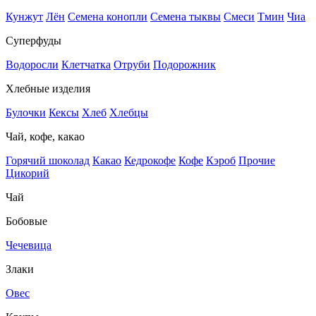
Кунжут
Лён
Семена конопли
Семена тыквы
Смеси
Тмин
Чиа
Суперфуды
Водоросли
Клетчатка
Отруби
Подорожник
Хлебные изделия
Булочки
Кексы
Хлеб
Хлебцы
Чай, кофе, какао
Горячий шоколад
Какао
Кедрокофе
Кофе
Кэроб
Прочие
Цикорий
Чай
Бобовые
Чечевица
Злаки
Овес