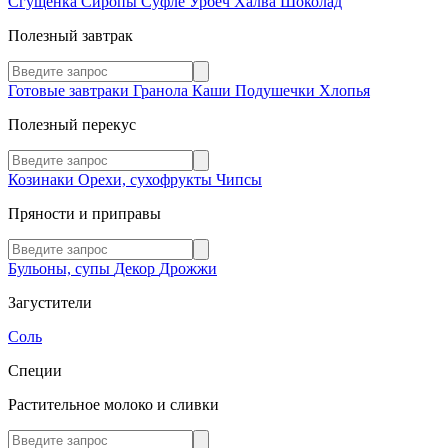
Сгущенка
Сиропы
Суфле
Урбеч
Халва
Шоколад
Полезный завтрак
Готовые завтраки
Гранола
Каши
Подушечки
Хлопья
Полезный перекус
Козинаки
Орехи, сухофрукты
Чипсы
Пряности и приправы
Бульоны, супы
Декор
Дрожжи
Загустители
Соль
Специи
Растительное молоко и сливки