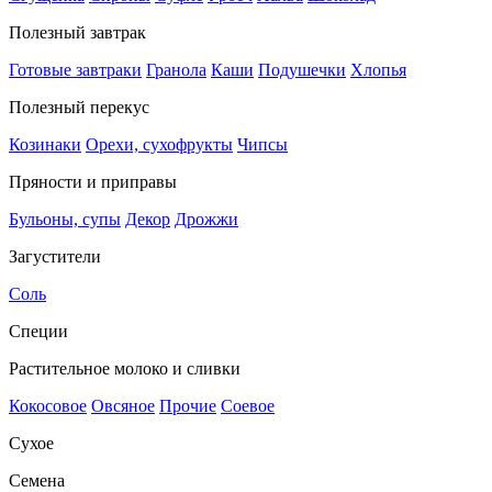
Полезный завтрак
Готовые завтраки
Гранола
Каши
Подушечки
Хлопья
Полезный перекус
Козинаки
Орехи, сухофрукты
Чипсы
Пряности и приправы
Бульоны, супы
Декор
Дрожжи
Загустители
Соль
Специи
Растительное молоко и сливки
Кокосовое
Овсяное
Прочие
Соевое
Сухое
Семена