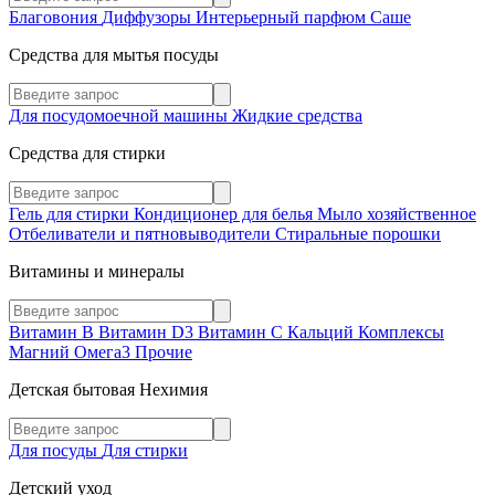
Благовония
Диффузоры
Интерьерный парфюм
Саше
Средства для мытья посуды
Для посудомоечной машины
Жидкие средства
Средства для стирки
Гель для стирки
Кондиционер для белья
Мыло хозяйственное
Отбеливатели и пятновыводители
Стиральные порошки
Витамины и минералы
Витамин В
Витамин D3
Витамин С
Кальций
Комплексы
Магний
Омега3
Прочие
Детская бытовая Нехимия
Для посуды
Для стирки
Детский уход