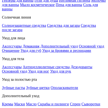
Гейзеры для ванны
Гели для душа
Интимная гигиена
Молочко
для ванны
Мыло косметическое
Пена для ванны
Соль для
ванны
Солнечная линия
Солнцезащитные средства
Средства для загара
Средства
после загара
Уход для лица
Аксессуары
Демакияж
Дополнительный уход
Основной уход
Очищение
Уход для губ
Уход за бровями и ресницами
Уход для тела
Аксессуары
Антицеллюлитные средства
Дезодоранты
Основной уход
Уход для ног
Уход для рук
Уход за полостью рта
Зубные пасты
Зубные щетки
Ополаскиватели
Дополнительный уход
Кремы
Маски
Масло
Скрабы и пилинги
Спреи
Сыворотки