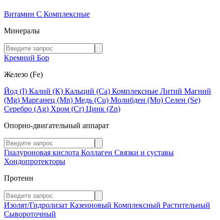
Витамин C
Комплексные
Минералы
Кремний
Бор
Железо (Fe)
Йод (I)
Калий (К)
Кальций (Са)
Комплексные
Литий
Магний
(Mg)
Марганец (Mn)
Медь (Сu)
Молибден (Мо)
Селен (Se)
Серебро (Ag)
Хром (Cr)
Цинк (Zn)
Опорно-двигательный аппарат
Гиалуроновая кислота
Коллаген
Связки и суставы
Хондопротекторы
Протеин
Изолят/Гидролизат
Казеиновый
Комплексный
Растительный
Сывороточный