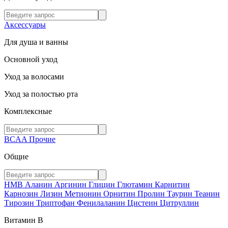
Аксессуары
Для душа и ванны
Основной уход
Уход за волосами
Уход за полостью рта
Комплексные
BCAA
Прочие
Общие
HMB
Аланин
Аргинин
Глицин
Глютамин
Карнитин
Карнозин
Лизин
Метионин
Орнитин
Пролин
Таурин
Теанин
Тирозин
Триптофан
Фенилаланин
Цистеин
Цитруллин
Витамин В