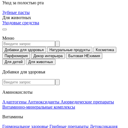
Уход за полостью рта
Зубные пасты
Для животных
Уходовые средства
Меню
Добавки для здоровья
Натуральные продукты
Косметика
Парфюмерия
Декор интерьера
Бытовая НЕхимия
Для детей
Для животных
Добавки для здоровья
Аминокислоты
Адаптогены
Антиоксиданты
Аюрведические препараты
Витаминно-минеральные комплексы
Витамины
Гормональное здоровье
Грибные препараты
Детоксикация