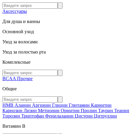
Аксессуары
Для душа и ванны
Основной уход
Уход за волосами
Уход за полостью рта
Комплексные
BCAA
Прочие
Общие
HMB
Аланин
Аргинин
Глицин
Глютамин
Карнитин
Карнозин
Лизин
Метионин
Орнитин
Пролин
Таурин
Теанин
Тирозин
Триптофан
Фенилаланин
Цистеин
Цитруллин
Витамин В