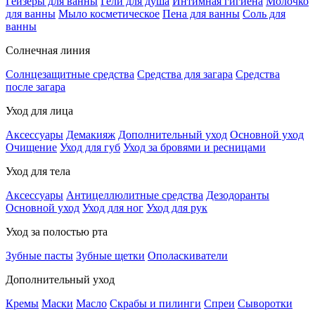
Гейзеры для ванны
Гели для душа
Интимная гигиена
Молочко
для ванны
Мыло косметическое
Пена для ванны
Соль для
ванны
Солнечная линия
Солнцезащитные средства
Средства для загара
Средства
после загара
Уход для лица
Аксессуары
Демакияж
Дополнительный уход
Основной уход
Очищение
Уход для губ
Уход за бровями и ресницами
Уход для тела
Аксессуары
Антицеллюлитные средства
Дезодоранты
Основной уход
Уход для ног
Уход для рук
Уход за полостью рта
Зубные пасты
Зубные щетки
Ополаскиватели
Дополнительный уход
Кремы
Маски
Масло
Скрабы и пилинги
Спреи
Сыворотки