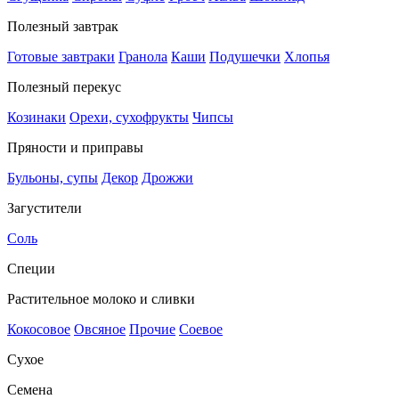
Полезный завтрак
Готовые завтраки
Гранола
Каши
Подушечки
Хлопья
Полезный перекус
Козинаки
Орехи, сухофрукты
Чипсы
Пряности и приправы
Бульоны, супы
Декор
Дрожжи
Загустители
Соль
Специи
Растительное молоко и сливки
Кокосовое
Овсяное
Прочие
Соевое
Сухое
Семена