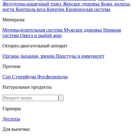
Желудочно-кишечный тракт
Женское здоровье
Кожа, волосы,
ногти
Контроль веса
Креатин
Кровеносная система
Минералы
Мочевыделительная система
Мужское здоровье
Нервная
система
Омега и рыбий жир
Опорно-двигательный аппарат
Органы дыхания, зрения
Простуды и иммунитет
Протеин
Сон
Суперфуды
Фосфолипиды
Натуральные продукты
Гарниры
Десерты
Для выпечки