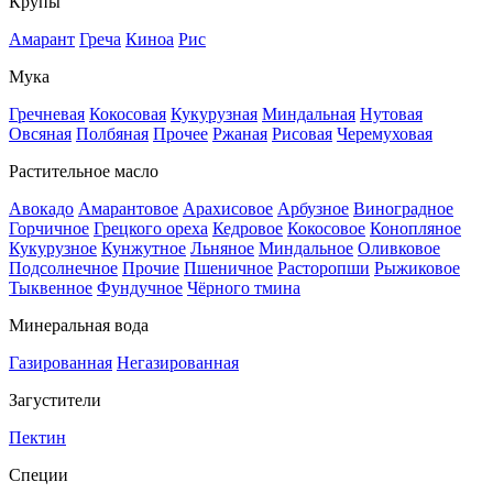
Крупы
Амарант
Греча
Киноа
Рис
Мука
Гречневая
Кокосовая
Кукурузная
Миндальная
Нутовая
Овсяная
Полбяная
Прочее
Ржаная
Рисовая
Черемуховая
Растительное масло
Авокадо
Амарантовое
Арахисовое
Арбузное
Виноградное
Горчичное
Грецкого ореха
Кедровое
Кокосовое
Конопляное
Кукурузное
Кунжутное
Льняное
Миндальное
Оливковое
Подсолнечное
Прочие
Пшеничное
Расторопши
Рыжиковое
Тыквенное
Фундучное
Чёрного тмина
Минеральная вода
Газированная
Негазированная
Загустители
Пектин
Специи