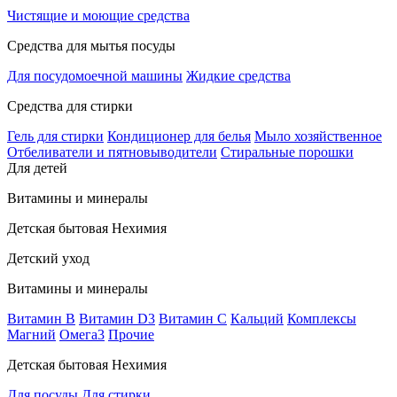
Чистящие и моющие средства
Средства для мытья посуды
Для посудомоечной машины
Жидкие средства
Средства для стирки
Гель для стирки
Кондиционер для белья
Мыло хозяйственное
Отбеливатели и пятновыводители
Стиральные порошки
Для детей
Витамины и минералы
Детская бытовая Нехимия
Детский уход
Витамины и минералы
Витамин В
Витамин D3
Витамин С
Кальций
Комплексы
Магний
Омега3
Прочие
Детская бытовая Нехимия
Для посуды
Для стирки