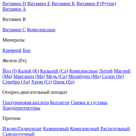
Витамин D
Витамин E
Витамин K
Витамин P (Рутин)
Витамин А
Витамин В
Витамин C
Комплексные
Минералы
Кремний
Бор
Железо (Fe)
Йод (I)
Калий (К)
Кальций (Са)
Комплексные
Литий
Магний
(Mg)
Марганец (Mn)
Медь (Сu)
Молибден (Мо)
Селен (Se)
Серебро (Ag)
Хром (Cr)
Цинк (Zn)
Опорно-двигательный аппарат
Гиалуроновая кислота
Коллаген
Связки и суставы
Хондопротекторы
Протеин
Изолят/Гидролизат
Казеиновый
Комплексный
Растительный
Сывороточный