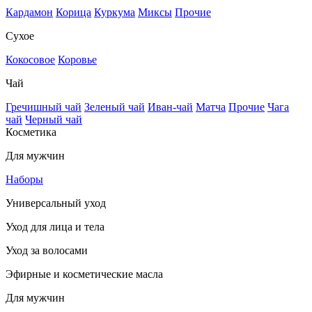
Кардамон
Корица
Куркума
Миксы
Прочие
Сухое
Кокосовое
Коровье
Чай
Гречишный чай
Зеленый чай
Иван-чай
Матча
Прочие
Чага
чай
Черный чай
Косметика
Для мужчин
Наборы
Универсальный уход
Уход для лица и тела
Уход за волосами
Эфирные и косметические масла
Для мужчин