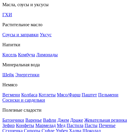
Масла, соусы и уксусы
ГХИ
Растительное масло
Соусы и заправки
Уксус
Напитки
Кисель
Комбуча
Лимонады
Минеральная вода
Шейк
Энергетики
Немясо
Вегмени
Колбаса
Котлеты
Мясо/Фарш
Паштет
Пельмени
Сосиски и сардельки
Полезные сладости
Батончики
Варенье
Вафли
Джем
Драже
Жевательная резинка
Зефир
Конфеты
Мармелад
Мед
Пастила
Пасты
Печенье
Сгущенка
Сиропы
Суфле
Урбеч
Халва
Шоколад