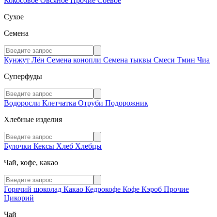
Кокосовое
Овсяное
Прочие
Соевое
Сухое
Семена
Кунжут
Лён
Семена конопли
Семена тыквы
Смеси
Тмин
Чиа
Суперфуды
Водоросли
Клетчатка
Отруби
Подорожник
Хлебные изделия
Булочки
Кексы
Хлеб
Хлебцы
Чай, кофе, какао
Горячий шоколад
Какао
Кедрокофе
Кофе
Кэроб
Прочие
Цикорий
Чай