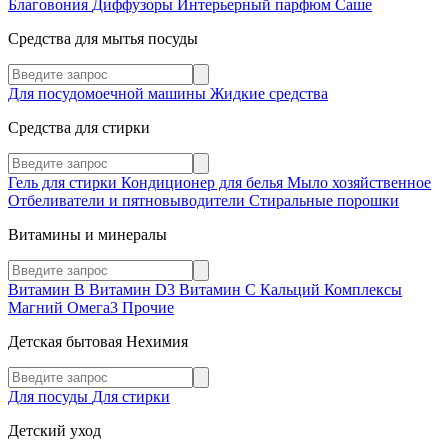
Благовония
Диффузоры
Интерьерный парфюм
Саше
Средства для мытья посуды
Для посудомоечной машины
Жидкие средства
Средства для стирки
Гель для стирки
Кондиционер для белья
Мыло хозяйственное
Отбеливатели и пятновыводители
Стиральные порошки
Витамины и минералы
Витамин В
Витамин D3
Витамин С
Кальций
Комплексы
Магний
Омега3
Прочие
Детская бытовая Нехимия
Для посуды
Для стирки
Детский уход