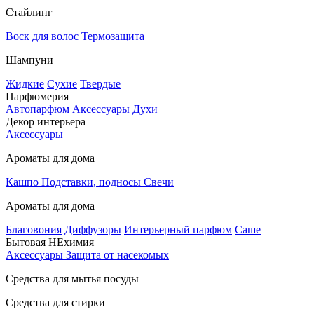
Стайлинг
Воск для волос
Термозащита
Шампуни
Жидкие
Сухие
Твердые
Парфюмерия
Автопарфюм
Аксессуары
Духи
Декор интерьера
Аксессуары
Ароматы для дома
Кашпо
Подставки, подносы
Свечи
Ароматы для дома
Благовония
Диффузоры
Интерьерный парфюм
Саше
Бытовая НЕхимия
Аксессуары
Защита от насекомых
Средства для мытья посуды
Средства для стирки