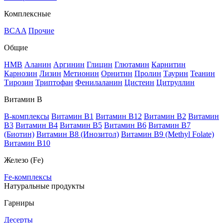
Комплексные
BCAA
Прочие
Общие
HMB
Аланин
Аргинин
Глицин
Глютамин
Карнитин
Карнозин
Лизин
Метионин
Орнитин
Пролин
Таурин
Теанин
Тирозин
Триптофан
Фенилаланин
Цистеин
Цитруллин
Витамин В
B-комплексы
Витамин B1
Витамин B12
Витамин B2
Витамин
B3
Витамин B4
Витамин B5
Витамин B6
Витамин B7
(Биотин)
Витамин B8 (Инозитол)
Витамин B9 (Methyl Folate)
Витамин В10
Железо (Fe)
Fe-комплексы
Натуральные продукты
Гарниры
Десерты