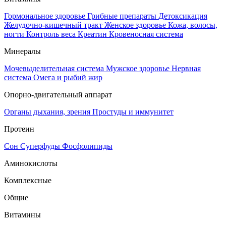
Гормональное здоровье
Грибные препараты
Детоксикация
Желудочно-кишечный тракт
Женское здоровье
Кожа, волосы,
ногти
Контроль веса
Креатин
Кровеносная система
Минералы
Мочевыделительная система
Мужское здоровье
Нервная
система
Омега и рыбий жир
Опорно-двигательный аппарат
Органы дыхания, зрения
Простуды и иммунитет
Протеин
Сон
Суперфуды
Фосфолипиды
Аминокислоты
Комплексные
Общие
Витамины