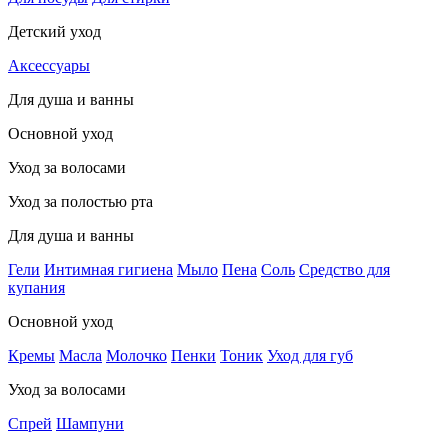
Детский уход
Аксессуары
Для душа и ванны
Основной уход
Уход за волосами
Уход за полостью рта
Для душа и ванны
Гели
Интимная гигиена
Мыло
Пена
Соль
Средство для
купания
Основной уход
Кремы
Масла
Молочко
Пенки
Тоник
Уход для губ
Уход за волосами
Спрей
Шампуни