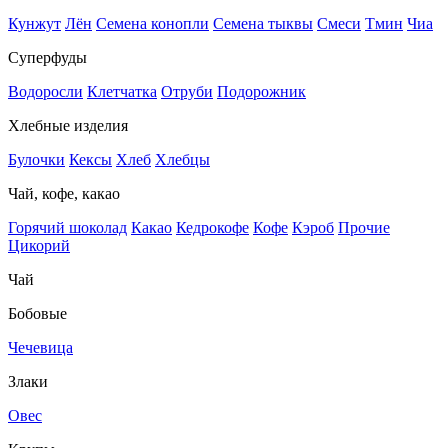
Кунжут
Лён
Семена конопли
Семена тыквы
Смеси
Тмин
Чиа
Суперфуды
Водоросли
Клетчатка
Отруби
Подорожник
Хлебные изделия
Булочки
Кексы
Хлеб
Хлебцы
Чай, кофе, какао
Горячий шоколад
Какао
Кедрокофе
Кофе
Кэроб
Прочие
Цикорий
Чай
Бобовые
Чечевица
Злаки
Овес