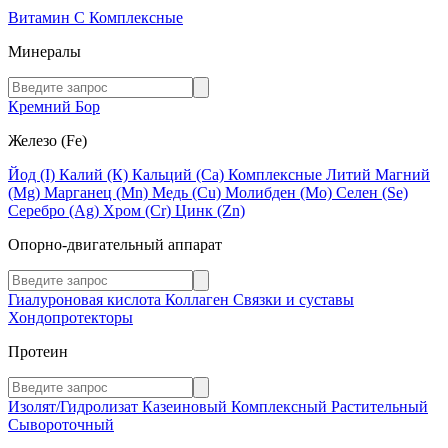
Витамин C
Комплексные
Минералы
Кремний
Бор
Железо (Fe)
Йод (I)
Калий (К)
Кальций (Са)
Комплексные
Литий
Магний
(Mg)
Марганец (Mn)
Медь (Сu)
Молибден (Мо)
Селен (Se)
Серебро (Ag)
Хром (Cr)
Цинк (Zn)
Опорно-двигательный аппарат
Гиалуроновая кислота
Коллаген
Связки и суставы
Хондопротекторы
Протеин
Изолят/Гидролизат
Казеиновый
Комплексный
Растительный
Сывороточный