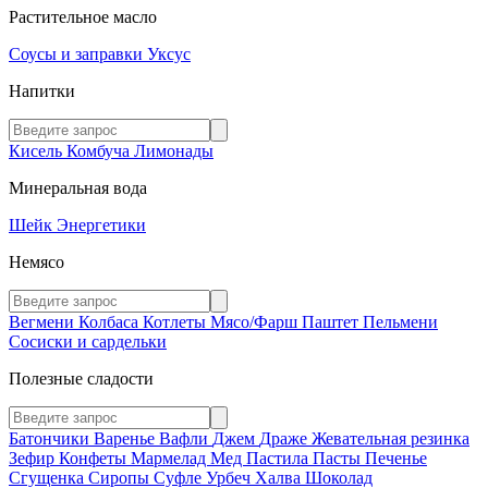
Растительное масло
Соусы и заправки
Уксус
Напитки
Кисель
Комбуча
Лимонады
Минеральная вода
Шейк
Энергетики
Немясо
Вегмени
Колбаса
Котлеты
Мясо/Фарш
Паштет
Пельмени
Сосиски и сардельки
Полезные сладости
Батончики
Варенье
Вафли
Джем
Драже
Жевательная резинка
Зефир
Конфеты
Мармелад
Мед
Пастила
Пасты
Печенье
Сгущенка
Сиропы
Суфле
Урбеч
Халва
Шоколад