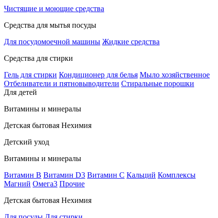
Чистящие и моющие средства
Средства для мытья посуды
Для посудомоечной машины
Жидкие средства
Средства для стирки
Гель для стирки
Кондиционер для белья
Мыло хозяйственное
Отбеливатели и пятновыводители
Стиральные порошки
Для детей
Витамины и минералы
Детская бытовая Нехимия
Детский уход
Витамины и минералы
Витамин В
Витамин D3
Витамин С
Кальций
Комплексы
Магний
Омега3
Прочие
Детская бытовая Нехимия
Для посуды
Для стирки