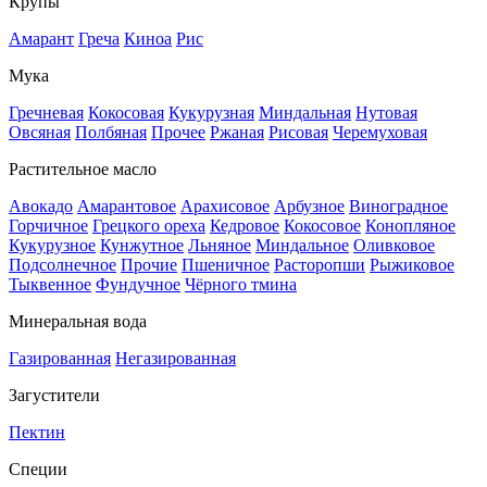
Крупы
Амарант
Греча
Киноа
Рис
Мука
Гречневая
Кокосовая
Кукурузная
Миндальная
Нутовая
Овсяная
Полбяная
Прочее
Ржаная
Рисовая
Черемуховая
Растительное масло
Авокадо
Амарантовое
Арахисовое
Арбузное
Виноградное
Горчичное
Грецкого ореха
Кедровое
Кокосовое
Конопляное
Кукурузное
Кунжутное
Льняное
Миндальное
Оливковое
Подсолнечное
Прочие
Пшеничное
Расторопши
Рыжиковое
Тыквенное
Фундучное
Чёрного тмина
Минеральная вода
Газированная
Негазированная
Загустители
Пектин
Специи