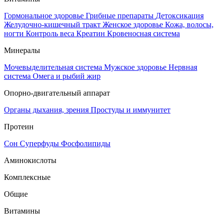
Гормональное здоровье
Грибные препараты
Детоксикация
Желудочно-кишечный тракт
Женское здоровье
Кожа, волосы,
ногти
Контроль веса
Креатин
Кровеносная система
Минералы
Мочевыделительная система
Мужское здоровье
Нервная
система
Омега и рыбий жир
Опорно-двигательный аппарат
Органы дыхания, зрения
Простуды и иммунитет
Протеин
Сон
Суперфуды
Фосфолипиды
Аминокислоты
Комплексные
Общие
Витамины