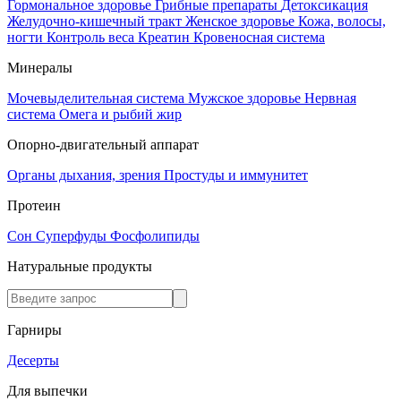
Гормональное здоровье
Грибные препараты
Детоксикация
Желудочно-кишечный тракт
Женское здоровье
Кожа, волосы,
ногти
Контроль веса
Креатин
Кровеносная система
Минералы
Мочевыделительная система
Мужское здоровье
Нервная
система
Омега и рыбий жир
Опорно-двигательный аппарат
Органы дыхания, зрения
Простуды и иммунитет
Протеин
Сон
Суперфуды
Фосфолипиды
Натуральные продукты
Гарниры
Десерты
Для выпечки