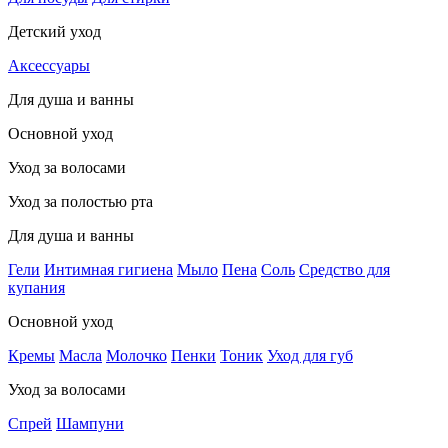
Детский уход
Аксессуары
Для душа и ванны
Основной уход
Уход за волосами
Уход за полостью рта
Для душа и ванны
Гели
Интимная гигиена
Мыло
Пена
Соль
Средство для
купания
Основной уход
Кремы
Масла
Молочко
Пенки
Тоник
Уход для губ
Уход за волосами
Спрей
Шампуни