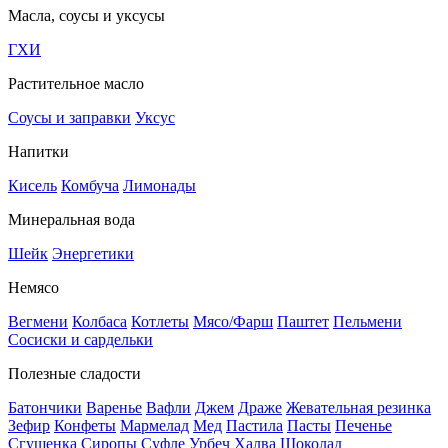
Масла, соусы и уксусы
ГХИ
Растительное масло
Соусы и заправки
Уксус
Напитки
Кисель
Комбуча
Лимонады
Минеральная вода
Шейк
Энергетики
Немясо
Вегмени
Колбаса
Котлеты
Мясо/Фарш
Паштет
Пельмени
Сосиски и сардельки
Полезные сладости
Батончики
Варенье
Вафли
Джем
Драже
Жевательная резинка
Зефир
Конфеты
Мармелад
Мед
Пастила
Пасты
Печенье
Сгущенка
Сиропы
Суфле
Урбеч
Халва
Шоколад