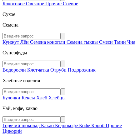
Кокосовое
Овсяное
Прочие
Соевое
Сухое
Семена
Кунжут
Лён
Семена конопли
Семена тыквы
Смеси
Тмин
Чиа
Суперфуды
Водоросли
Клетчатка
Отруби
Подорожник
Хлебные изделия
Булочки
Кексы
Хлеб
Хлебцы
Чай, кофе, какао
Горячий шоколад
Какао
Кедрокофе
Кофе
Кэроб
Прочие
Цикорий