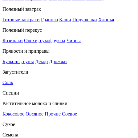
Полезный завтрак
Готовые завтраки
Гранола
Каши
Подушечки
Хлопья
Полезный перекус
Козинаки
Орехи, сухофрукты
Чипсы
Пряности и приправы
Бульоны, супы
Декор
Дрожжи
Загустители
Соль
Специи
Растительное молоко и сливки
Кокосовое
Овсяное
Прочие
Соевое
Сухое
Семена