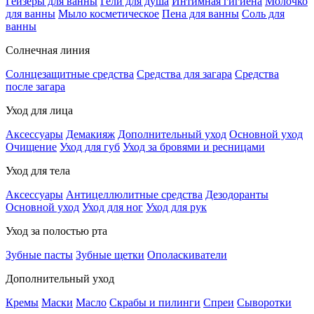
Гейзеры для ванны
Гели для душа
Интимная гигиена
Молочко
для ванны
Мыло косметическое
Пена для ванны
Соль для
ванны
Солнечная линия
Солнцезащитные средства
Средства для загара
Средства
после загара
Уход для лица
Аксессуары
Демакияж
Дополнительный уход
Основной уход
Очищение
Уход для губ
Уход за бровями и ресницами
Уход для тела
Аксессуары
Антицеллюлитные средства
Дезодоранты
Основной уход
Уход для ног
Уход для рук
Уход за полостью рта
Зубные пасты
Зубные щетки
Ополаскиватели
Дополнительный уход
Кремы
Маски
Масло
Скрабы и пилинги
Спреи
Сыворотки