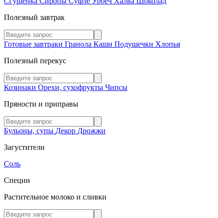
Сгущенка
Сиропы
Суфле
Урбеч
Халва
Шоколад
Полезный завтрак
Готовые завтраки
Гранола
Каши
Подушечки
Хлопья
Полезный перекус
Козинаки
Орехи, сухофрукты
Чипсы
Пряности и приправы
Бульоны, супы
Декор
Дрожжи
Загустители
Соль
Специи
Растительное молоко и сливки