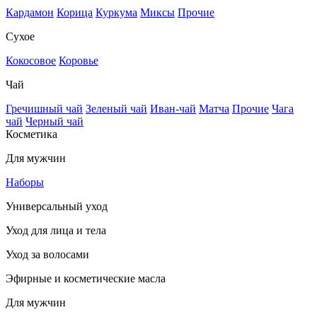
Кардамон
Корица
Куркума
Миксы
Прочие
Сухое
Кокосовое
Коровье
Чай
Гречишный чай
Зеленый чай
Иван-чай
Матча
Прочие
Чага
чай
Черный чай
Косметика
Для мужчин
Наборы
Универсальный уход
Уход для лица и тела
Уход за волосами
Эфирные и косметические масла
Для мужчин