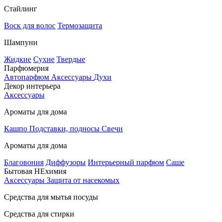
Стайлинг
Воск для волос
Термозащита
Шампуни
Жидкие
Сухие
Твердые
Парфюмерия
Автопарфюм
Аксессуары
Духи
Декор интерьера
Аксессуары
Ароматы для дома
Кашпо
Подставки, подносы
Свечи
Ароматы для дома
Благовония
Диффузоры
Интерьерный парфюм
Саше
Бытовая НЕхимия
Аксессуары
Защита от насекомых
Средства для мытья посуды
Средства для стирки