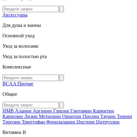
Аксессуары
Для душа и ванны
Основной уход
Уход за волосами
Уход за полостью рта
Комплексные
BCAA
Прочие
Общие
HMB
Аланин
Аргинин
Глицин
Глютамин
Карнитин
Карнозин
Лизин
Метионин
Орнитин
Пролин
Таурин
Теанин
Тирозин
Триптофан
Фенилаланин
Цистеин
Цитруллин
Витамин В