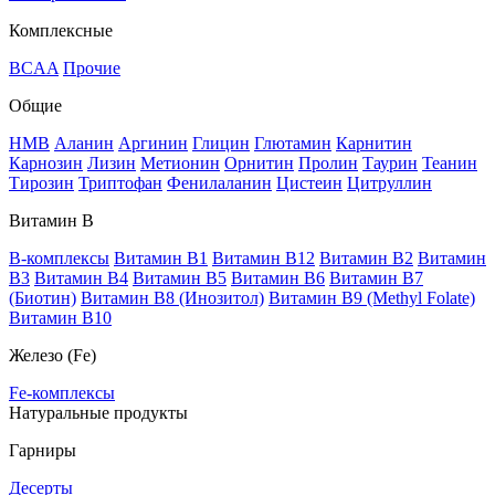
Комплексные
BCAA
Прочие
Общие
HMB
Аланин
Аргинин
Глицин
Глютамин
Карнитин
Карнозин
Лизин
Метионин
Орнитин
Пролин
Таурин
Теанин
Тирозин
Триптофан
Фенилаланин
Цистеин
Цитруллин
Витамин В
B-комплексы
Витамин B1
Витамин B12
Витамин B2
Витамин
B3
Витамин B4
Витамин B5
Витамин B6
Витамин B7
(Биотин)
Витамин B8 (Инозитол)
Витамин B9 (Methyl Folate)
Витамин В10
Железо (Fe)
Fe-комплексы
Натуральные продукты
Гарниры
Десерты