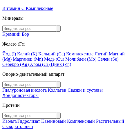
Витамин C
Комплексные
Минералы
Кремний
Бор
Железо (Fe)
Йод (I)
Калий (К)
Кальций (Са)
Комплексные
Литий
Магний
(Mg)
Марганец (Mn)
Медь (Сu)
Молибден (Мо)
Селен (Se)
Серебро (Ag)
Хром (Cr)
Цинк (Zn)
Опорно-двигательный аппарат
Гиалуроновая кислота
Коллаген
Связки и суставы
Хондопротекторы
Протеин
Изолят/Гидролизат
Казеиновый
Комплексный
Растительный
Сывороточный