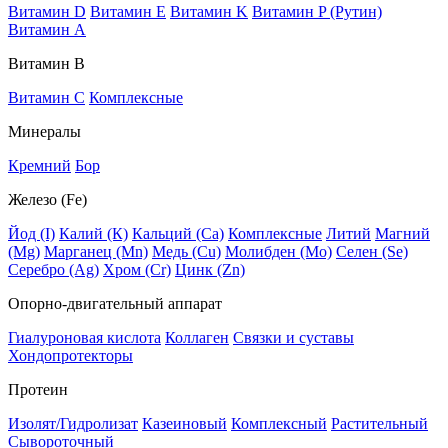
Витамин D
Витамин E
Витамин K
Витамин P (Рутин)
Витамин А
Витамин В
Витамин C
Комплексные
Минералы
Кремний
Бор
Железо (Fe)
Йод (I)
Калий (К)
Кальций (Са)
Комплексные
Литий
Магний
(Mg)
Марганец (Mn)
Медь (Сu)
Молибден (Мо)
Селен (Se)
Серебро (Ag)
Хром (Cr)
Цинк (Zn)
Опорно-двигательный аппарат
Гиалуроновая кислота
Коллаген
Связки и суставы
Хондопротекторы
Протеин
Изолят/Гидролизат
Казеиновый
Комплексный
Растительный
Сывороточный