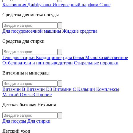
Благовония
Диффузоры
Интерьерный парфюм
Саше
Средства для мытья посуды
Для посудомоечной машины
Жидкие средства
Средства для стирки
Гель для стирки
Кондиционер для белья
Мыло хозяйственное
Отбеливатели и пятновыводители
Стиральные порошки
Витамины и минералы
Витамин В
Витамин D3
Витамин С
Кальций
Комплексы
Магний
Омега3
Прочие
Детская бытовая Нехимия
Для посуды
Для стирки
Детский уход