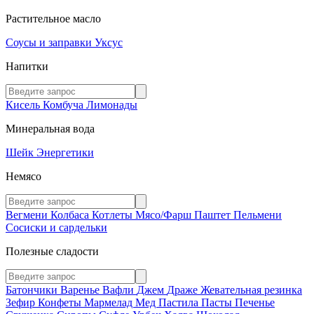
Растительное масло
Соусы и заправки
Уксус
Напитки
Кисель
Комбуча
Лимонады
Минеральная вода
Шейк
Энергетики
Немясо
Вегмени
Колбаса
Котлеты
Мясо/Фарш
Паштет
Пельмени
Сосиски и сардельки
Полезные сладости
Батончики
Варенье
Вафли
Джем
Драже
Жевательная резинка
Зефир
Конфеты
Мармелад
Мед
Пастила
Пасты
Печенье