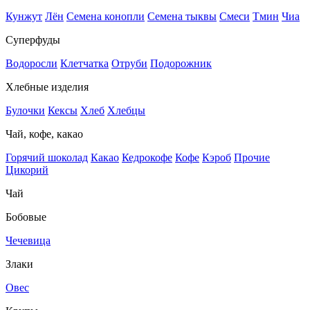
Кунжут
Лён
Семена конопли
Семена тыквы
Смеси
Тмин
Чиа
Суперфуды
Водоросли
Клетчатка
Отруби
Подорожник
Хлебные изделия
Булочки
Кексы
Хлеб
Хлебцы
Чай, кофе, какао
Горячий шоколад
Какао
Кедрокофе
Кофе
Кэроб
Прочие
Цикорий
Чай
Бобовые
Чечевица
Злаки
Овес