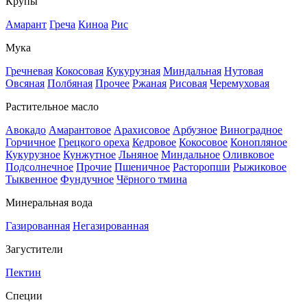
Крупы
Амарант
Греча
Киноа
Рис
Мука
Гречневая
Кокосовая
Кукурузная
Миндальная
Нутовая
Овсяная
Полбяная
Прочее
Ржаная
Рисовая
Черемуховая
Растительное масло
Авокадо
Амарантовое
Арахисовое
Арбузное
Виноградное
Горчичное
Грецкого ореха
Кедровое
Кокосовое
Конопляное
Кукурузное
Кунжутное
Льняное
Миндальное
Оливковое
Подсолнечное
Прочие
Пшеничное
Расторопши
Рыжиковое
Тыквенное
Фундучное
Чёрного тмина
Минеральная вода
Газированная
Негазированная
Загустители
Пектин
Специи