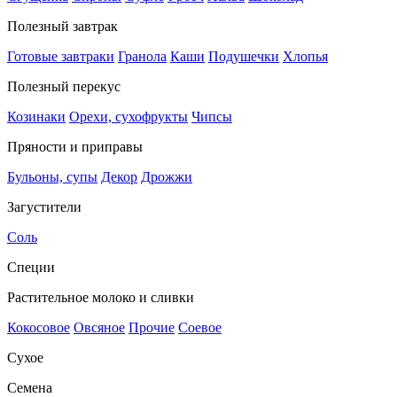
Полезный завтрак
Готовые завтраки
Гранола
Каши
Подушечки
Хлопья
Полезный перекус
Козинаки
Орехи, сухофрукты
Чипсы
Пряности и приправы
Бульоны, супы
Декор
Дрожжи
Загустители
Соль
Специи
Растительное молоко и сливки
Кокосовое
Овсяное
Прочие
Соевое
Сухое
Семена