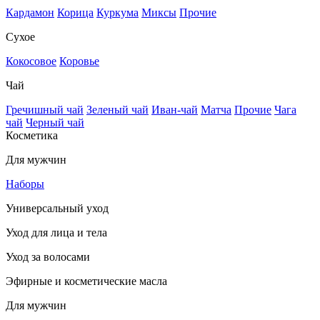
Кардамон
Корица
Куркума
Миксы
Прочие
Сухое
Кокосовое
Коровье
Чай
Гречишный чай
Зеленый чай
Иван-чай
Матча
Прочие
Чага
чай
Черный чай
Косметика
Для мужчин
Наборы
Универсальный уход
Уход для лица и тела
Уход за волосами
Эфирные и косметические масла
Для мужчин