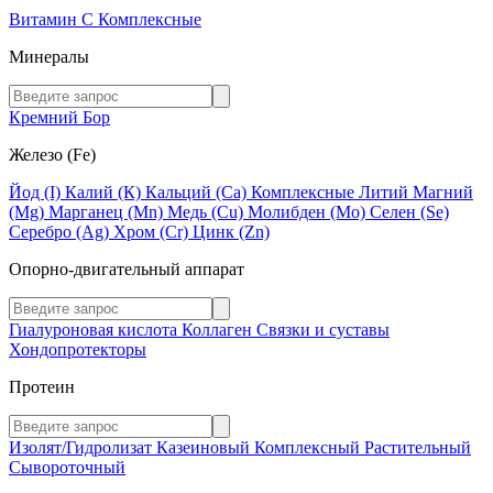
Витамин C
Комплексные
Минералы
Кремний
Бор
Железо (Fe)
Йод (I)
Калий (К)
Кальций (Са)
Комплексные
Литий
Магний
(Mg)
Марганец (Mn)
Медь (Сu)
Молибден (Мо)
Селен (Se)
Серебро (Ag)
Хром (Cr)
Цинк (Zn)
Опорно-двигательный аппарат
Гиалуроновая кислота
Коллаген
Связки и суставы
Хондопротекторы
Протеин
Изолят/Гидролизат
Казеиновый
Комплексный
Растительный
Сывороточный