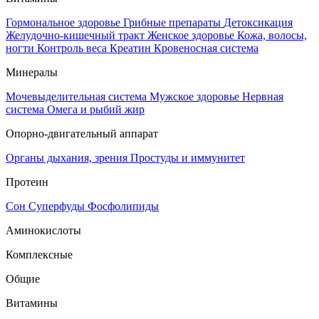
Гормональное здоровье
Грибные препараты
Детоксикация
Желудочно-кишечный тракт
Женское здоровье
Кожа, волосы,
ногти
Контроль веса
Креатин
Кровеносная система
Минералы
Мочевыделительная система
Мужское здоровье
Нервная
система
Омега и рыбий жир
Опорно-двигательный аппарат
Органы дыхания, зрения
Простуды и иммунитет
Протеин
Сон
Суперфуды
Фосфолипиды
Аминокислоты
Комплексные
Общие
Витамины