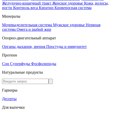
Желудочно-кишечный тракт
Женское здоровье
Кожа, волосы,
ногти
Контроль веса
Креатин
Кровеносная система
Минералы
Мочевыделительная система
Мужское здоровье
Нервная
система
Омега и рыбий жир
Опорно-двигательный аппарат
Органы дыхания, зрения
Простуды и иммунитет
Протеин
Сон
Суперфуды
Фосфолипиды
Натуральные продукты
Гарниры
Десерты
Для выпечки