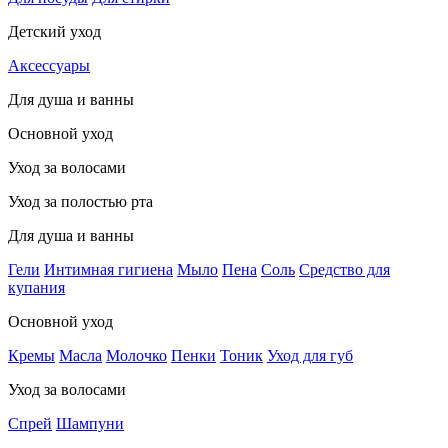
Детский уход
Аксессуары
Для душа и ванны
Основной уход
Уход за волосами
Уход за полостью рта
Для душа и ванны
Гели
Интимная гигиена
Мыло
Пена
Соль
Средство для
купания
Основной уход
Кремы
Масла
Молочко
Пенки
Тоник
Уход для губ
Уход за волосами
Спрей
Шампуни