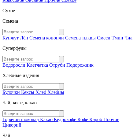
Кокосовое
Овсяное
Прочие
Соевое
Сухое
Семена
Кунжут
Лён
Семена конопли
Семена тыквы
Смеси
Тмин
Чиа
Суперфуды
Водоросли
Клетчатка
Отруби
Подорожник
Хлебные изделия
Булочки
Кексы
Хлеб
Хлебцы
Чай, кофе, какао
Горячий шоколад
Какао
Кедрокофе
Кофе
Кэроб
Прочие
Цикорий
Чай