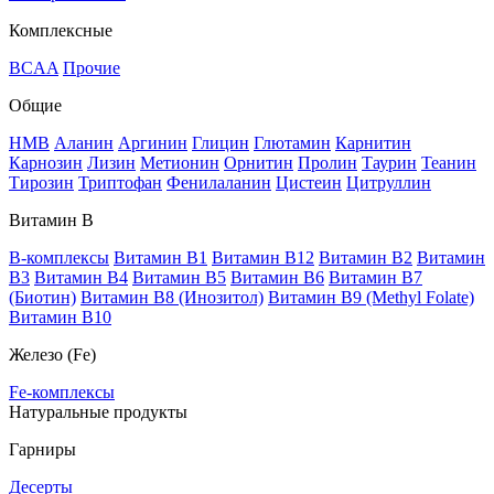
Комплексные
BCAA
Прочие
Общие
HMB
Аланин
Аргинин
Глицин
Глютамин
Карнитин
Карнозин
Лизин
Метионин
Орнитин
Пролин
Таурин
Теанин
Тирозин
Триптофан
Фенилаланин
Цистеин
Цитруллин
Витамин В
B-комплексы
Витамин B1
Витамин B12
Витамин B2
Витамин
B3
Витамин B4
Витамин B5
Витамин B6
Витамин B7
(Биотин)
Витамин B8 (Инозитол)
Витамин B9 (Methyl Folate)
Витамин В10
Железо (Fe)
Fe-комплексы
Натуральные продукты
Гарниры
Десерты