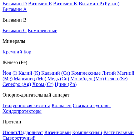
Витамин D
Витамин E
Витамин K
Витамин P (Рутин)
Витамин А
Витамин В
Витамин C
Комплексные
Минералы
Кремний
Бор
Железо (Fe)
Йод (I)
Калий (К)
Кальций (Са)
Комплексные
Литий
Магний
(Mg)
Марганец (Mn)
Медь (Сu)
Молибден (Мо)
Селен (Se)
Серебро (Ag)
Хром (Cr)
Цинк (Zn)
Опорно-двигательный аппарат
Гиалуроновая кислота
Коллаген
Связки и суставы
Хондопротекторы
Протеин
Изолят/Гидролизат
Казеиновый
Комплексный
Растительный
Сывороточный