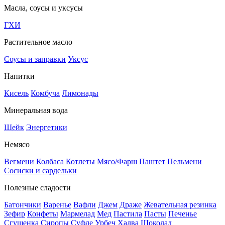
Масла, соусы и уксусы
ГХИ
Растительное масло
Соусы и заправки
Уксус
Напитки
Кисель
Комбуча
Лимонады
Минеральная вода
Шейк
Энергетики
Немясо
Вегмени
Колбаса
Котлеты
Мясо/Фарш
Паштет
Пельмени
Сосиски и сардельки
Полезные сладости
Батончики
Варенье
Вафли
Джем
Драже
Жевательная резинка
Зефир
Конфеты
Мармелад
Мед
Пастила
Пасты
Печенье
Сгущенка
Сиропы
Суфле
Урбеч
Халва
Шоколад