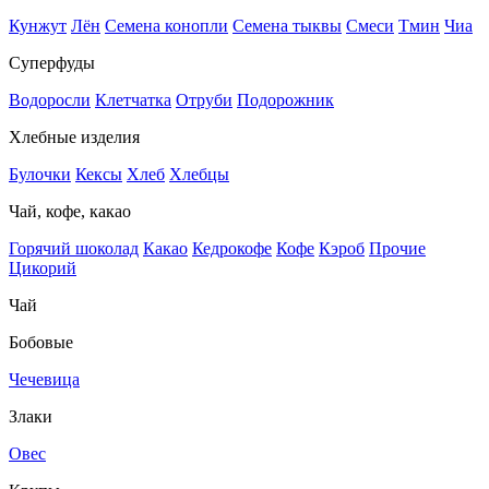
Кунжут
Лён
Семена конопли
Семена тыквы
Смеси
Тмин
Чиа
Суперфуды
Водоросли
Клетчатка
Отруби
Подорожник
Хлебные изделия
Булочки
Кексы
Хлеб
Хлебцы
Чай, кофе, какао
Горячий шоколад
Какао
Кедрокофе
Кофе
Кэроб
Прочие
Цикорий
Чай
Бобовые
Чечевица
Злаки
Овес