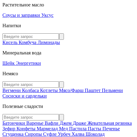
Растительное масло
Соусы и заправки
Уксус
Напитки
Кисель
Комбуча
Лимонады
Минеральная вода
Шейк
Энергетики
Немясо
Вегмени
Колбаса
Котлеты
Мясо/Фарш
Паштет
Пельмени
Сосиски и сардельки
Полезные сладости
Батончики
Варенье
Вафли
Джем
Драже
Жевательная резинка
Зефир
Конфеты
Мармелад
Мед
Пастила
Пасты
Печенье
Сгущенка
Сиропы
Суфле
Урбеч
Халва
Шоколад