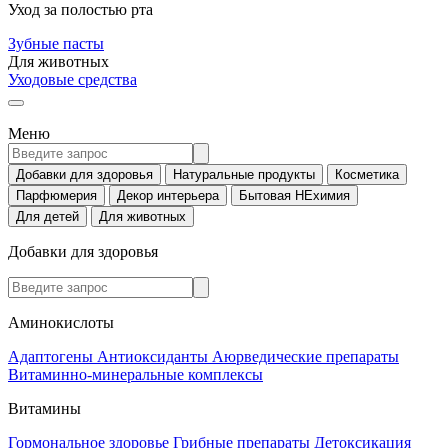
Уход за полостью рта
Зубные пасты
Для животных
Уходовые средства
Меню
Добавки для здоровья
Натуральные продукты
Косметика
Парфюмерия
Декор интерьера
Бытовая НЕхимия
Для детей
Для животных
Добавки для здоровья
Аминокислоты
Адаптогены
Антиоксиданты
Аюрведические препараты
Витаминно-минеральные комплексы
Витамины
Гормональное здоровье
Грибные препараты
Детоксикация