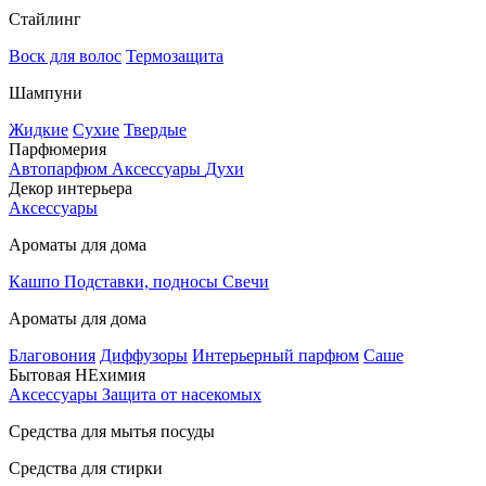
Стайлинг
Воск для волос
Термозащита
Шампуни
Жидкие
Сухие
Твердые
Парфюмерия
Автопарфюм
Аксессуары
Духи
Декор интерьера
Аксессуары
Ароматы для дома
Кашпо
Подставки, подносы
Свечи
Ароматы для дома
Благовония
Диффузоры
Интерьерный парфюм
Саше
Бытовая НЕхимия
Аксессуары
Защита от насекомых
Средства для мытья посуды
Средства для стирки