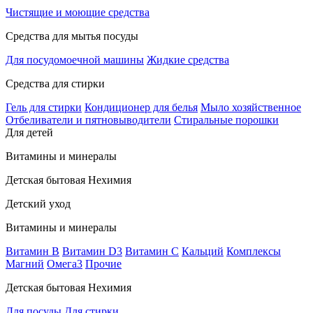
Чистящие и моющие средства
Средства для мытья посуды
Для посудомоечной машины
Жидкие средства
Средства для стирки
Гель для стирки
Кондиционер для белья
Мыло хозяйственное
Отбеливатели и пятновыводители
Стиральные порошки
Для детей
Витамины и минералы
Детская бытовая Нехимия
Детский уход
Витамины и минералы
Витамин В
Витамин D3
Витамин С
Кальций
Комплексы
Магний
Омега3
Прочие
Детская бытовая Нехимия
Для посуды
Для стирки