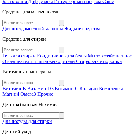
Благовония
Диффузоры
Интерьерный парфюм
Саше
Средства для мытья посуды
Для посудомоечной машины
Жидкие средства
Средства для стирки
Гель для стирки
Кондиционер для белья
Мыло хозяйственное
Отбеливатели и пятновыводители
Стиральные порошки
Витамины и минералы
Витамин В
Витамин D3
Витамин С
Кальций
Комплексы
Магний
Омега3
Прочие
Детская бытовая Нехимия
Для посуды
Для стирки
Детский уход