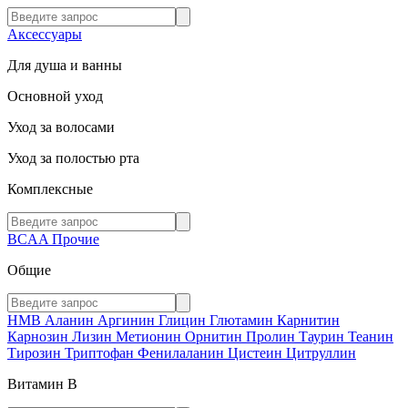
Аксессуары
Для душа и ванны
Основной уход
Уход за волосами
Уход за полостью рта
Комплексные
BCAA
Прочие
Общие
HMB
Аланин
Аргинин
Глицин
Глютамин
Карнитин
Карнозин
Лизин
Метионин
Орнитин
Пролин
Таурин
Теанин
Тирозин
Триптофан
Фенилаланин
Цистеин
Цитруллин
Витамин В