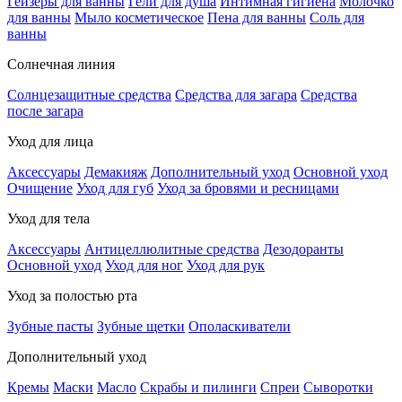
Гейзеры для ванны
Гели для душа
Интимная гигиена
Молочко
для ванны
Мыло косметическое
Пена для ванны
Соль для
ванны
Солнечная линия
Солнцезащитные средства
Средства для загара
Средства
после загара
Уход для лица
Аксессуары
Демакияж
Дополнительный уход
Основной уход
Очищение
Уход для губ
Уход за бровями и ресницами
Уход для тела
Аксессуары
Антицеллюлитные средства
Дезодоранты
Основной уход
Уход для ног
Уход для рук
Уход за полостью рта
Зубные пасты
Зубные щетки
Ополаскиватели
Дополнительный уход
Кремы
Маски
Масло
Скрабы и пилинги
Спреи
Сыворотки