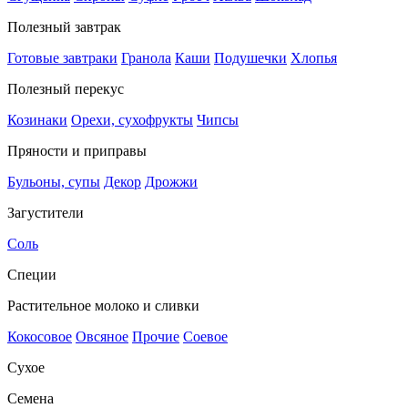
Полезный завтрак
Готовые завтраки
Гранола
Каши
Подушечки
Хлопья
Полезный перекус
Козинаки
Орехи, сухофрукты
Чипсы
Пряности и приправы
Бульоны, супы
Декор
Дрожжи
Загустители
Соль
Специи
Растительное молоко и сливки
Кокосовое
Овсяное
Прочие
Соевое
Сухое
Семена