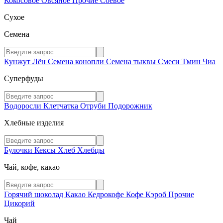
Кокосовое
Овсяное
Прочие
Соевое
Сухое
Семена
Кунжут
Лён
Семена конопли
Семена тыквы
Смеси
Тмин
Чиа
Суперфуды
Водоросли
Клетчатка
Отруби
Подорожник
Хлебные изделия
Булочки
Кексы
Хлеб
Хлебцы
Чай, кофе, какао
Горячий шоколад
Какао
Кедрокофе
Кофе
Кэроб
Прочие
Цикорий
Чай