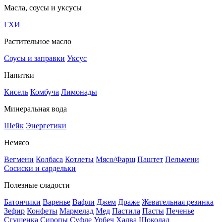
Масла, соусы и уксусы
ГХИ
Растительное масло
Соусы и заправки
Уксус
Напитки
Кисель
Комбуча
Лимонады
Минеральная вода
Шейк
Энергетики
Немясо
Вегмени
Колбаса
Котлеты
Мясо/Фарш
Паштет
Пельмени
Сосиски и сардельки
Полезные сладости
Батончики
Варенье
Вафли
Джем
Драже
Жевательная резинка
Зефир
Конфеты
Мармелад
Мед
Пастила
Пасты
Печенье
Сгущенка
Сиропы
Суфле
Урбеч
Халва
Шоколад