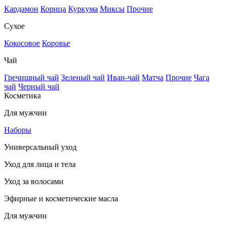
Кардамон
Корица
Куркума
Миксы
Прочие
Сухое
Кокосовое
Коровье
Чай
Гречишный чай
Зеленый чай
Иван-чай
Матча
Прочие
Чага
чай
Черный чай
Косметика
Для мужчин
Наборы
Универсальный уход
Уход для лица и тела
Уход за волосами
Эфирные и косметические масла
Для мужчин