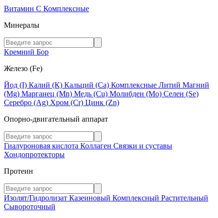
Витамин C
Комплексные
Минералы
Кремний
Бор
Железо (Fe)
Йод (I)
Калий (К)
Кальций (Са)
Комплексные
Литий
Магний
(Mg)
Марганец (Mn)
Медь (Сu)
Молибден (Мо)
Селен (Se)
Серебро (Ag)
Хром (Cr)
Цинк (Zn)
Опорно-двигательный аппарат
Гиалуроновая кислота
Коллаген
Связки и суставы
Хондопротекторы
Протеин
Изолят/Гидролизат
Казеиновый
Комплексный
Растительный
Сывороточный