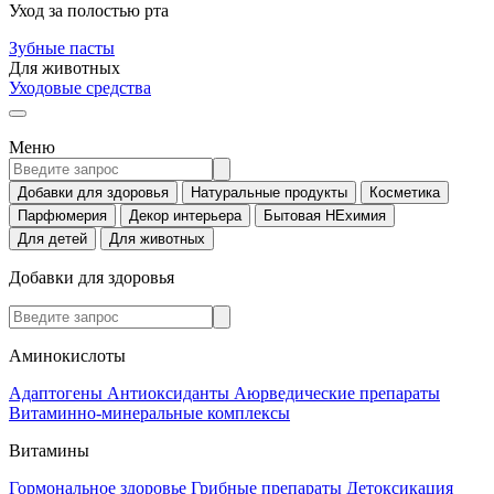
Уход за полостью рта
Зубные пасты
Для животных
Уходовые средства
Меню
Добавки для здоровья
Натуральные продукты
Косметика
Парфюмерия
Декор интерьера
Бытовая НЕхимия
Для детей
Для животных
Добавки для здоровья
Аминокислоты
Адаптогены
Антиоксиданты
Аюрведические препараты
Витаминно-минеральные комплексы
Витамины
Гормональное здоровье
Грибные препараты
Детоксикация