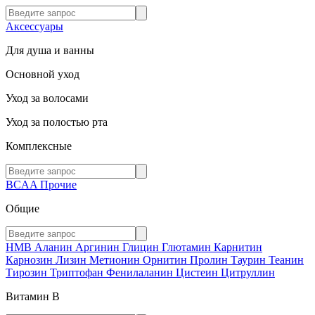
Аксессуары
Для душа и ванны
Основной уход
Уход за волосами
Уход за полостью рта
Комплексные
BCAA
Прочие
Общие
HMB
Аланин
Аргинин
Глицин
Глютамин
Карнитин
Карнозин
Лизин
Метионин
Орнитин
Пролин
Таурин
Теанин
Тирозин
Триптофан
Фенилаланин
Цистеин
Цитруллин
Витамин В