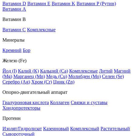
Витамин D
Витамин E
Витамин K
Витамин P (Рутин)
Витамин А
Витамин В
Витамин C
Комплексные
Минералы
Кремний
Бор
Железо (Fe)
Йод (I)
Калий (К)
Кальций (Са)
Комплексные
Литий
Магний
(Mg)
Марганец (Mn)
Медь (Сu)
Молибден (Мо)
Селен (Se)
Серебро (Ag)
Хром (Cr)
Цинк (Zn)
Опорно-двигательный аппарат
Гиалуроновая кислота
Коллаген
Связки и суставы
Хондопротекторы
Протеин
Изолят/Гидролизат
Казеиновый
Комплексный
Растительный
Сывороточный