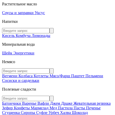
Растительное масло
Соусы и заправки
Уксус
Напитки
Кисель
Комбуча
Лимонады
Минеральная вода
Шейк
Энергетики
Немясо
Вегмени
Колбаса
Котлеты
Мясо/Фарш
Паштет
Пельмени
Сосиски и сардельки
Полезные сладости
Батончики
Варенье
Вафли
Джем
Драже
Жевательная резинка
Зефир
Конфеты
Мармелад
Мед
Пастила
Пасты
Печенье
Сгущенка
Сиропы
Суфле
Урбеч
Халва
Шоколад