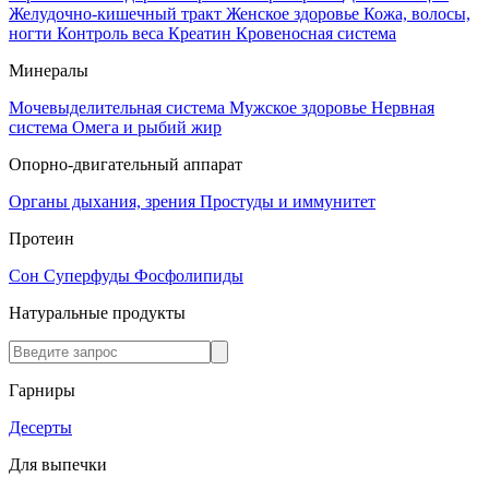
Желудочно-кишечный тракт
Женское здоровье
Кожа, волосы,
ногти
Контроль веса
Креатин
Кровеносная система
Минералы
Мочевыделительная система
Мужское здоровье
Нервная
система
Омега и рыбий жир
Опорно-двигательный аппарат
Органы дыхания, зрения
Простуды и иммунитет
Протеин
Сон
Суперфуды
Фосфолипиды
Натуральные продукты
Гарниры
Десерты
Для выпечки