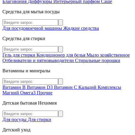
Благовония
Диффузоры
Интерьерный парфюм
Саше
Средства для мытья посуды
Для посудомоечной машины
Жидкие средства
Средства для стирки
Гель для стирки
Кондиционер для белья
Мыло хозяйственное
Отбеливатели и пятновыводители
Стиральные порошки
Витамины и минералы
Витамин В
Витамин D3
Витамин С
Кальций
Комплексы
Магний
Омега3
Прочие
Детская бытовая Нехимия
Для посуды
Для стирки
Детский уход