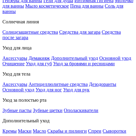
Гейзеры для ванны
Гели для душа
Интимная гигиена
Молочко
для ванны
Мыло косметическое
Пена для ванны
Соль для
ванны
Солнечная линия
Солнцезащитные средства
Средства для загара
Средства
после загара
Уход для лица
Аксессуары
Демакияж
Дополнительный уход
Основной уход
Очищение
Уход для губ
Уход за бровями и ресницами
Уход для тела
Аксессуары
Антицеллюлитные средства
Дезодоранты
Основной уход
Уход для ног
Уход для рук
Уход за полостью рта
Зубные пасты
Зубные щетки
Ополаскиватели
Дополнительный уход
Кремы
Маски
Масло
Скрабы и пилинги
Спреи
Сыворотки