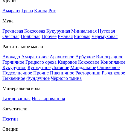
Крупы
Амарант
Греча
Киноа
Рис
Мука
Гречневая
Кокосовая
Кукурузная
Миндальная
Нутовая
Овсяная
Полбяная
Прочее
Ржаная
Рисовая
Черемуховая
Растительное масло
Авокадо
Амарантовое
Арахисовое
Арбузное
Виноградное
Горчичное
Грецкого ореха
Кедровое
Кокосовое
Конопляное
Кукурузное
Кунжутное
Льняное
Миндальное
Оливковое
Подсолнечное
Прочие
Пшеничное
Расторопши
Рыжиковое
Тыквенное
Фундучное
Чёрного тмина
Минеральная вода
Газированная
Негазированная
Загустители
Пектин
Специи