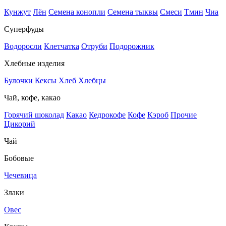
Кунжут
Лён
Семена конопли
Семена тыквы
Смеси
Тмин
Чиа
Суперфуды
Водоросли
Клетчатка
Отруби
Подорожник
Хлебные изделия
Булочки
Кексы
Хлеб
Хлебцы
Чай, кофе, какао
Горячий шоколад
Какао
Кедрокофе
Кофе
Кэроб
Прочие
Цикорий
Чай
Бобовые
Чечевица
Злаки
Овес