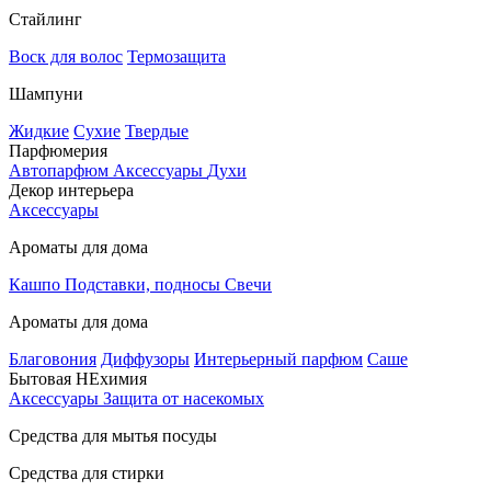
Стайлинг
Воск для волос
Термозащита
Шампуни
Жидкие
Сухие
Твердые
Парфюмерия
Автопарфюм
Аксессуары
Духи
Декор интерьера
Аксессуары
Ароматы для дома
Кашпо
Подставки, подносы
Свечи
Ароматы для дома
Благовония
Диффузоры
Интерьерный парфюм
Саше
Бытовая НЕхимия
Аксессуары
Защита от насекомых
Средства для мытья посуды
Средства для стирки