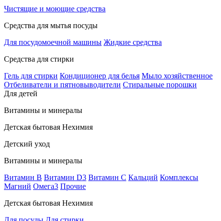
Чистящие и моющие средства
Средства для мытья посуды
Для посудомоечной машины
Жидкие средства
Средства для стирки
Гель для стирки
Кондиционер для белья
Мыло хозяйственное
Отбеливатели и пятновыводители
Стиральные порошки
Для детей
Витамины и минералы
Детская бытовая Нехимия
Детский уход
Витамины и минералы
Витамин В
Витамин D3
Витамин С
Кальций
Комплексы
Магний
Омега3
Прочие
Детская бытовая Нехимия
Для посуды
Для стирки