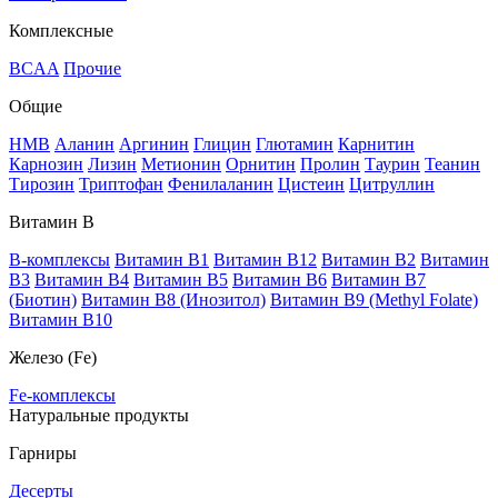
Комплексные
BCAA
Прочие
Общие
HMB
Аланин
Аргинин
Глицин
Глютамин
Карнитин
Карнозин
Лизин
Метионин
Орнитин
Пролин
Таурин
Теанин
Тирозин
Триптофан
Фенилаланин
Цистеин
Цитруллин
Витамин В
B-комплексы
Витамин B1
Витамин B12
Витамин B2
Витамин
B3
Витамин B4
Витамин B5
Витамин B6
Витамин B7
(Биотин)
Витамин B8 (Инозитол)
Витамин B9 (Methyl Folate)
Витамин В10
Железо (Fe)
Fe-комплексы
Натуральные продукты
Гарниры
Десерты