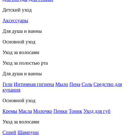
Детский уход
Аксессуары
Для душа и ванны
Основной уход
Уход за волосами
Уход за полостью рта
Для душа и ванны
Гели
Интимная гигиена
Мыло
Пена
Соль
Средство для
купания
Основной уход
Кремы
Масла
Молочко
Пенки
Тоник
Уход для губ
Уход за волосами
Спрей
Шампуни