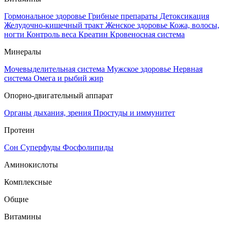
Гормональное здоровье
Грибные препараты
Детоксикация
Желудочно-кишечный тракт
Женское здоровье
Кожа, волосы,
ногти
Контроль веса
Креатин
Кровеносная система
Минералы
Мочевыделительная система
Мужское здоровье
Нервная
система
Омега и рыбий жир
Опорно-двигательный аппарат
Органы дыхания, зрения
Простуды и иммунитет
Протеин
Сон
Суперфуды
Фосфолипиды
Аминокислоты
Комплексные
Общие
Витамины