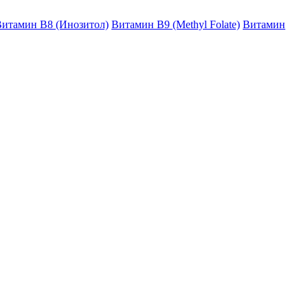
итамин B8 (Инозитол)
Витамин B9 (Methyl Folate)
Витамин