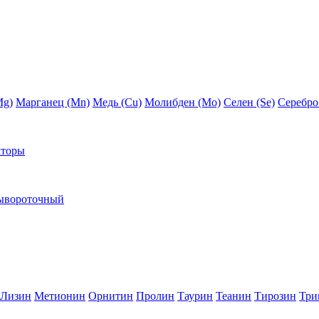
Mg)
Марганец (Mn)
Медь (Сu)
Молибден (Мо)
Селен (Se)
Серебро
кторы
ывороточный
Лизин
Метионин
Орнитин
Пролин
Таурин
Теанин
Тирозин
Три