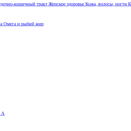
удочно-кишечный тракт
Женское здоровье
Кожа, волосы, ногти
К
ма
Омега и рыбий жир
 А