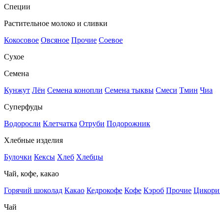
Специи
Растительное молоко и сливки
Кокосовое
Овсяное
Прочие
Соевое
Сухое
Семена
Кунжут
Лён
Семена конопли
Семена тыквы
Смеси
Тмин
Чиа
Суперфуды
Водоросли
Клетчатка
Отруби
Подорожник
Хлебные изделия
Булочки
Кексы
Хлеб
Хлебцы
Чай, кофе, какао
Горячий шоколад
Какао
Кедрокофе
Кофе
Кэроб
Прочие
Цикори
Чай