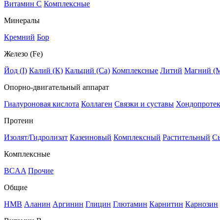
Витамин C
Комплексные
Минералы
Кремний
Бор
Железо (Fe)
Йод (I)
Калий (К)
Кальций (Са)
Комплексные
Литий
Магний (
Опорно-двигательный аппарат
Гиалуроновая кислота
Коллаген
Связки и суставы
Хондопроте
Протеин
Изолят/Гидролизат
Казеиновый
Комплексный
Растительный
С
Комплексные
BCAA
Прочие
Общие
HMB
Аланин
Аргинин
Глицин
Глютамин
Карнитин
Карнозин