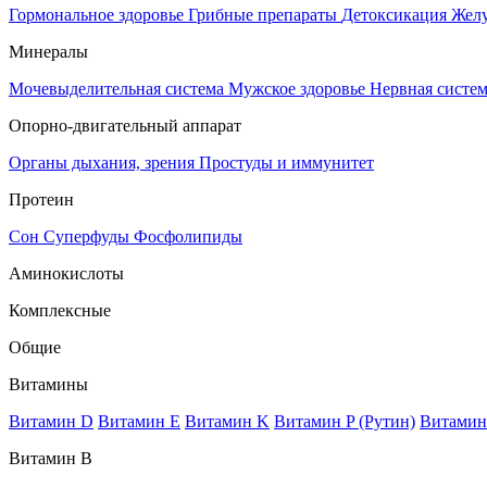
Гормональное здоровье
Грибные препараты
Детоксикация
Жел
Минералы
Мочевыделительная система
Мужское здоровье
Нервная систе
Опорно-двигательный аппарат
Органы дыхания, зрения
Простуды и иммунитет
Протеин
Сон
Суперфуды
Фосфолипиды
Аминокислоты
Комплексные
Общие
Витамины
Витамин D
Витамин E
Витамин K
Витамин P (Рутин)
Витамин
Витамин В