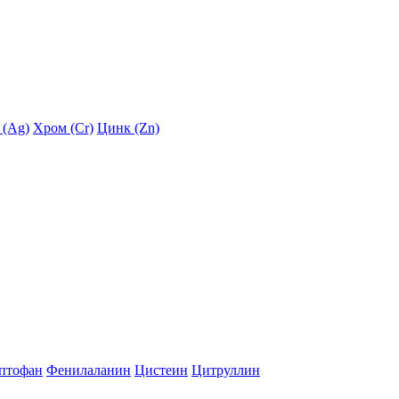
 (Ag)
Хром (Cr)
Цинк (Zn)
птофан
Фенилаланин
Цистеин
Цитруллин