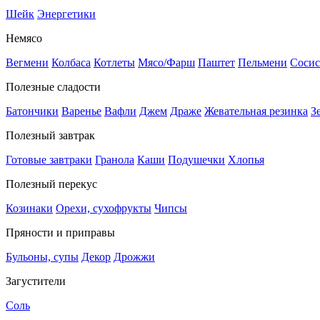
Шейк
Энергетики
Немясо
Вегмени
Колбаса
Котлеты
Мясо/Фарш
Паштет
Пельмени
Сосис
Полезные сладости
Батончики
Варенье
Вафли
Джем
Драже
Жевательная резинка
З
Полезный завтрак
Готовые завтраки
Гранола
Каши
Подушечки
Хлопья
Полезный перекус
Козинаки
Орехи, сухофрукты
Чипсы
Пряности и приправы
Бульоны, супы
Декор
Дрожжи
Загустители
Соль