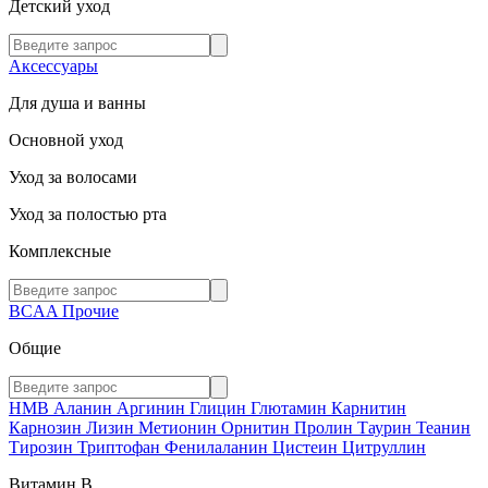
Детский уход
Аксессуары
Для душа и ванны
Основной уход
Уход за волосами
Уход за полостью рта
Комплексные
BCAA
Прочие
Общие
HMB
Аланин
Аргинин
Глицин
Глютамин
Карнитин
Карнозин
Лизин
Метионин
Орнитин
Пролин
Таурин
Теанин
Тирозин
Триптофан
Фенилаланин
Цистеин
Цитруллин
Витамин В