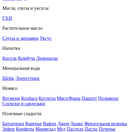
Масла, соусы и уксусы
ГХИ
Растительное масло
Соусы и заправки
Уксус
Напитки
Кисель
Комбуча
Лимонады
Минеральная вода
Шейк
Энергетики
Немясо
Вегмени
Колбаса
Котлеты
Мясо/Фарш
Паштет
Пельмени
Сосиски и сардельки
Полезные сладости
Батончики
Варенье
Вафли
Джем
Драже
Жевательная резинка
Зефир
Конфеты
Мармелад
Мед
Пастила
Пасты
Печенье