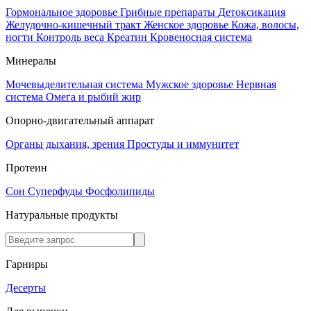
Гормональное здоровье
Грибные препараты
Детоксикация
Желудочно-кишечный тракт
Женское здоровье
Кожа, волосы,
ногти
Контроль веса
Креатин
Кровеносная система
Минералы
Мочевыделительная система
Мужское здоровье
Нервная
система
Омега и рыбий жир
Опорно-двигательный аппарат
Органы дыхания, зрения
Простуды и иммунитет
Протеин
Сон
Суперфуды
Фосфолипиды
Натуральные продукты
Гарниры
Десерты