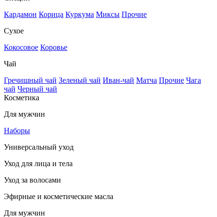
Кардамон
Корица
Куркума
Миксы
Прочие
Сухое
Кокосовое
Коровье
Чай
Гречишный чай
Зеленый чай
Иван-чай
Матча
Прочие
Чага
чай
Черный чай
Косметика
Для мужчин
Наборы
Универсальный уход
Уход для лица и тела
Уход за волосами
Эфирные и косметические масла
Для мужчин