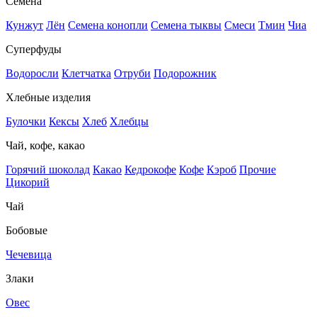
Семена
Кунжут
Лён
Семена конопли
Семена тыквы
Смеси
Тмин
Чиа
Суперфуды
Водоросли
Клетчатка
Отруби
Подорожник
Хлебные изделия
Булочки
Кексы
Хлеб
Хлебцы
Чай, кофе, какао
Горячий шоколад
Какао
Кедрокофе
Кофе
Кэроб
Прочие
Цикорий
Чай
Бобовые
Чечевица
Злаки
Овес