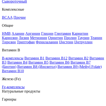
Сывороточный
Комплексные
BCAA
Прочие
Общие
HMB
Аланин
Аргинин
Глицин
Глютамин
Карнитин
Карнозин
Лизин
Метионин
Орнитин
Пролин
Таурин
Теанин
Тирозин
Триптофан
Фенилаланин
Цистеин
Цитруллин
Витамин В
B-комплексы
Витамин B1
Витамин B12
Витамин B2
Витамин
B3
Витамин B4
Витамин B5
Витамин B6
Витамин B7
(Биотин)
Витамин B8 (Инозитол)
Витамин B9 (Methyl Folate)
Витамин В10
Железо (Fe)
Fe-комплексы
Натуральные продукты
Гарниры