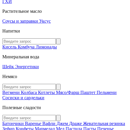
ГХИ
Растительное масло
Соусы и заправки
Уксус
Напитки
Кисель
Комбуча
Лимонады
Минеральная вода
Шейк
Энергетики
Немясо
Вегмени
Колбаса
Котлеты
Мясо/Фарш
Паштет
Пельмени
Сосиски и сардельки
Полезные сладости
Батончики
Варенье
Вафли
Джем
Драже
Жевательная резинка
Зефир
Конфеты
Мармелад
Мед
Пастила
Пасты
Печенье