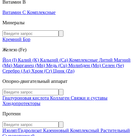
Витамин В
Витамин C
Комплексные
Минералы
Кремний
Бор
Железо (Fe)
Йод (I)
Калий (К)
Кальций (Са)
Комплексные
Литий
Магний
(Mg)
Марганец (Mn)
Медь (Сu)
Молибден (Мо)
Селен (Se)
Серебро (Ag)
Хром (Cr)
Цинк (Zn)
Опорно-двигательный аппарат
Гиалуроновая кислота
Коллаген
Связки и суставы
Хондопротекторы
Протеин
Изолят/Гидролизат
Казеиновый
Комплексный
Растительный
Сывороточный