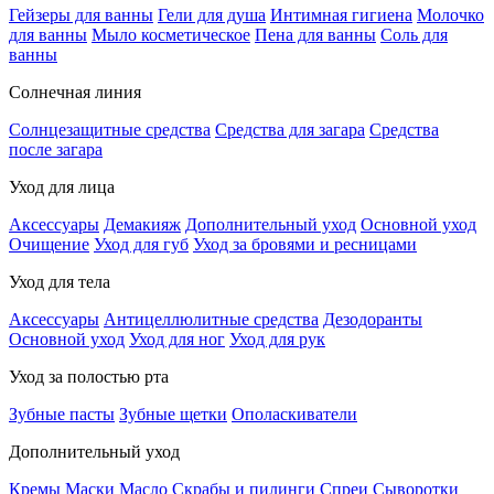
Гейзеры для ванны
Гели для душа
Интимная гигиена
Молочко
для ванны
Мыло косметическое
Пена для ванны
Соль для
ванны
Солнечная линия
Солнцезащитные средства
Средства для загара
Средства
после загара
Уход для лица
Аксессуары
Демакияж
Дополнительный уход
Основной уход
Очищение
Уход для губ
Уход за бровями и ресницами
Уход для тела
Аксессуары
Антицеллюлитные средства
Дезодоранты
Основной уход
Уход для ног
Уход для рук
Уход за полостью рта
Зубные пасты
Зубные щетки
Ополаскиватели
Дополнительный уход
Кремы
Маски
Масло
Скрабы и пилинги
Спреи
Сыворотки