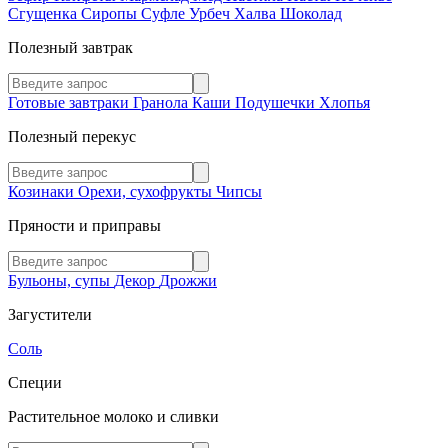
Сгущенка
Сиропы
Суфле
Урбеч
Халва
Шоколад
Полезный завтрак
Готовые завтраки
Гранола
Каши
Подушечки
Хлопья
Полезный перекус
Козинаки
Орехи, сухофрукты
Чипсы
Пряности и приправы
Бульоны, супы
Декор
Дрожжи
Загустители
Соль
Специи
Растительное молоко и сливки