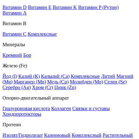
Витамин D
Витамин E
Витамин K
Витамин P (Рутин)
Витамин А
Витамин В
Витамин C
Комплексные
Минералы
Кремний
Бор
Железо (Fe)
Йод (I)
Калий (К)
Кальций (Са)
Комплексные
Литий
Магний
(Mg)
Марганец (Mn)
Медь (Сu)
Молибден (Мо)
Селен (Se)
Серебро (Ag)
Хром (Cr)
Цинк (Zn)
Опорно-двигательный аппарат
Гиалуроновая кислота
Коллаген
Связки и суставы
Хондопротекторы
Протеин
Изолят/Гидролизат
Казеиновый
Комплексный
Растительный