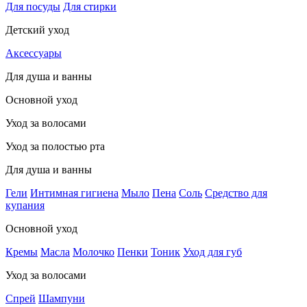
Для посуды
Для стирки
Детский уход
Аксессуары
Для душа и ванны
Основной уход
Уход за волосами
Уход за полостью рта
Для душа и ванны
Гели
Интимная гигиена
Мыло
Пена
Соль
Средство для
купания
Основной уход
Кремы
Масла
Молочко
Пенки
Тоник
Уход для губ
Уход за волосами
Спрей
Шампуни