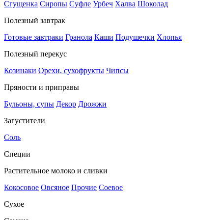
Сгущенка
Сиропы
Суфле
Урбеч
Халва
Шоколад
Полезный завтрак
Готовые завтраки
Гранола
Каши
Подушечки
Хлопья
Полезный перекус
Козинаки
Орехи, сухофрукты
Чипсы
Пряности и приправы
Бульоны, супы
Декор
Дрожжи
Загустители
Соль
Специи
Растительное молоко и сливки
Кокосовое
Овсяное
Прочие
Соевое
Сухое