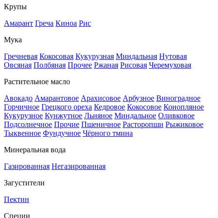
Крупы
Амарант
Греча
Киноа
Рис
Мука
Гречневая
Кокосовая
Кукурузная
Миндальная
Нутовая
Овсяная
Полбяная
Прочее
Ржаная
Рисовая
Черемуховая
Растительное масло
Авокадо
Амарантовое
Арахисовое
Арбузное
Виноградное
Горчичное
Грецкого ореха
Кедровое
Кокосовое
Конопляное
Кукурузное
Кунжутное
Льняное
Миндальное
Оливковое
Подсолнечное
Прочие
Пшеничное
Расторопши
Рыжиковое
Тыквенное
Фундучное
Чёрного тмина
Минеральная вода
Газированная
Негазированная
Загустители
Пектин
Специи