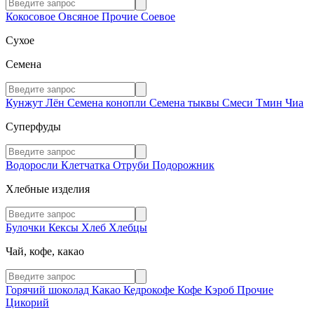
Кокосовое
Овсяное
Прочие
Соевое
Сухое
Семена
Кунжут
Лён
Семена конопли
Семена тыквы
Смеси
Тмин
Чиа
Суперфуды
Водоросли
Клетчатка
Отруби
Подорожник
Хлебные изделия
Булочки
Кексы
Хлеб
Хлебцы
Чай, кофе, какао
Горячий шоколад
Какао
Кедрокофе
Кофе
Кэроб
Прочие
Цикорий