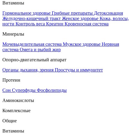
Витамины
Гормональное здоровье
Грибные препараты
Детоксикация
Желудочно-кишечный тракт
Женское здоровье
Кожа, волосы,
ногти
Контроль веса
Креатин
Кровеносная система
Минералы
Мочевыделительная система
Мужское здоровье
Нервная
система
Омега и рыбий жир
Опорно-двигательный аппарат
Органы дыхания, зрения
Простуды и иммунитет
Протеин
Сон
Суперфуды
Фосфолипиды
Аминокислоты
Комплексные
Общие
Витамины