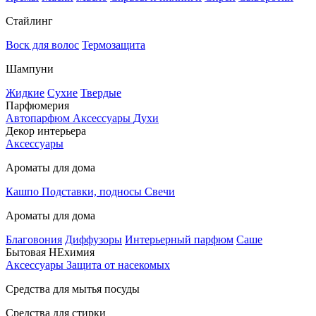
Стайлинг
Воск для волос
Термозащита
Шампуни
Жидкие
Сухие
Твердые
Парфюмерия
Автопарфюм
Аксессуары
Духи
Декор интерьера
Аксессуары
Ароматы для дома
Кашпо
Подставки, подносы
Свечи
Ароматы для дома
Благовония
Диффузоры
Интерьерный парфюм
Саше
Бытовая НЕхимия
Аксессуары
Защита от насекомых
Средства для мытья посуды
Средства для стирки