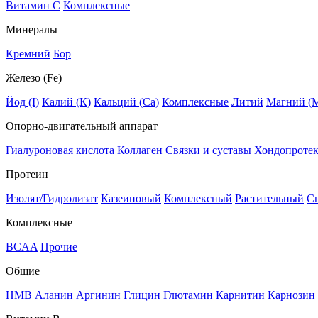
Витамин C
Комплексные
Минералы
Кремний
Бор
Железо (Fe)
Йод (I)
Калий (К)
Кальций (Са)
Комплексные
Литий
Магний (
Опорно-двигательный аппарат
Гиалуроновая кислота
Коллаген
Связки и суставы
Хондопроте
Протеин
Изолят/Гидролизат
Казеиновый
Комплексный
Растительный
С
Комплексные
BCAA
Прочие
Общие
HMB
Аланин
Аргинин
Глицин
Глютамин
Карнитин
Карнозин