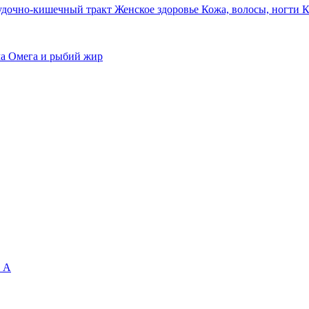
удочно-кишечный тракт
Женское здоровье
Кожа, волосы, ногти
К
ма
Омега и рыбий жир
 А