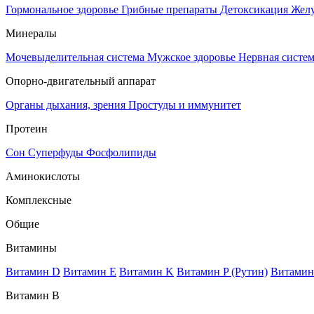
Гормональное здоровье
Грибные препараты
Детоксикация
Жел
Минералы
Мочевыделительная система
Мужское здоровье
Нервная систе
Опорно-двигательный аппарат
Органы дыхания, зрения
Простуды и иммунитет
Протеин
Сон
Суперфуды
Фосфолипиды
Аминокислоты
Комплексные
Общие
Витамины
Витамин D
Витамин E
Витамин K
Витамин P (Рутин)
Витамин
Витамин В