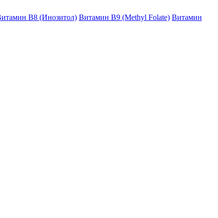
итамин B8 (Инозитол)
Витамин B9 (Methyl Folate)
Витамин