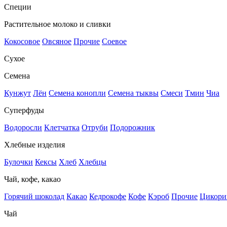
Специи
Растительное молоко и сливки
Кокосовое
Овсяное
Прочие
Соевое
Сухое
Семена
Кунжут
Лён
Семена конопли
Семена тыквы
Смеси
Тмин
Чиа
Суперфуды
Водоросли
Клетчатка
Отруби
Подорожник
Хлебные изделия
Булочки
Кексы
Хлеб
Хлебцы
Чай, кофе, какао
Горячий шоколад
Какао
Кедрокофе
Кофе
Кэроб
Прочие
Цикори
Чай