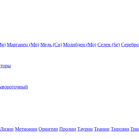
Mg)
Марганец (Mn)
Медь (Сu)
Молибден (Мо)
Селен (Se)
Серебро
кторы
ывороточный
Лизин
Метионин
Орнитин
Пролин
Таурин
Теанин
Тирозин
Три