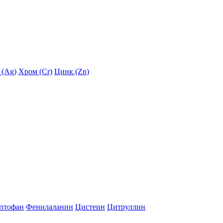
 (Ag)
Хром (Cr)
Цинк (Zn)
птофан
Фенилаланин
Цистеин
Цитруллин