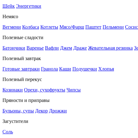
Шейк
Энергетики
Немясо
Вегмени
Колбаса
Котлеты
Мясо/Фарш
Паштет
Пельмени
Сосис
Полезные сладости
Батончики
Варенье
Вафли
Джем
Драже
Жевательная резинка
З
Полезный завтрак
Готовые завтраки
Гранола
Каши
Подушечки
Хлопья
Полезный перекус
Козинаки
Орехи, сухофрукты
Чипсы
Пряности и приправы
Бульоны, супы
Декор
Дрожжи
Загустители
Соль