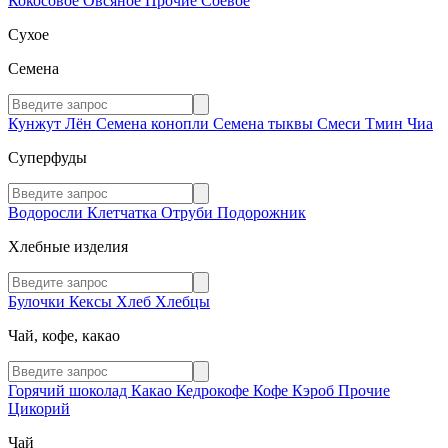
Кокосовое
Овсяное
Прочие
Соевое
Сухое
Семена
Кунжут
Лён
Семена конопли
Семена тыквы
Смеси
Тмин
Чиа
Суперфуды
Водоросли
Клетчатка
Отруби
Подорожник
Хлебные изделия
Булочки
Кексы
Хлеб
Хлебцы
Чай, кофе, какао
Горячий шоколад
Какао
Кедрокофе
Кофе
Кэроб
Прочие
Цикорий
Чай