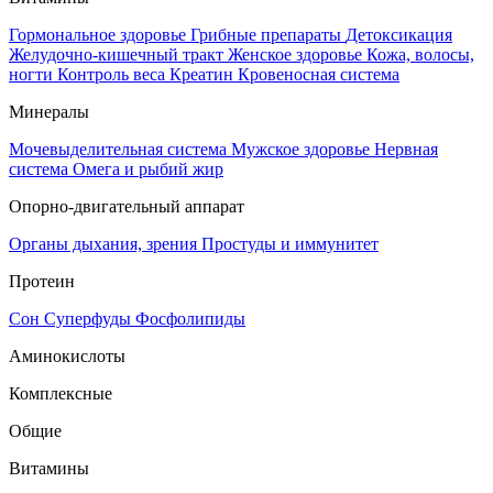
Гормональное здоровье
Грибные препараты
Детоксикация
Желудочно-кишечный тракт
Женское здоровье
Кожа, волосы,
ногти
Контроль веса
Креатин
Кровеносная система
Минералы
Мочевыделительная система
Мужское здоровье
Нервная
система
Омега и рыбий жир
Опорно-двигательный аппарат
Органы дыхания, зрения
Простуды и иммунитет
Протеин
Сон
Суперфуды
Фосфолипиды
Аминокислоты
Комплексные
Общие
Витамины