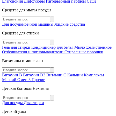
Благовония
Диффузоры
Интерьерный парфюм
Саше
Средства для мытья посуды
Для посудомоечной машины
Жидкие средства
Средства для стирки
Гель для стирки
Кондиционер для белья
Мыло хозяйственное
Отбеливатели и пятновыводители
Стиральные порошки
Витамины и минералы
Витамин В
Витамин D3
Витамин С
Кальций
Комплексы
Магний
Омега3
Прочие
Детская бытовая Нехимия
Для посуды
Для стирки
Детский уход