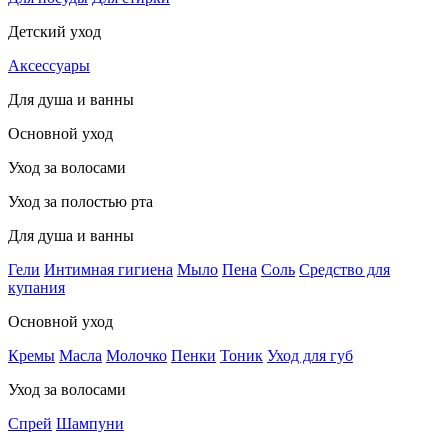
Детский уход
Аксессуары
Для душа и ванны
Основной уход
Уход за волосами
Уход за полостью рта
Для душа и ванны
Гели
Интимная гигиена
Мыло
Пена
Соль
Средство для
купания
Основной уход
Кремы
Масла
Молочко
Пенки
Тоник
Уход для губ
Уход за волосами
Спрей
Шампуни