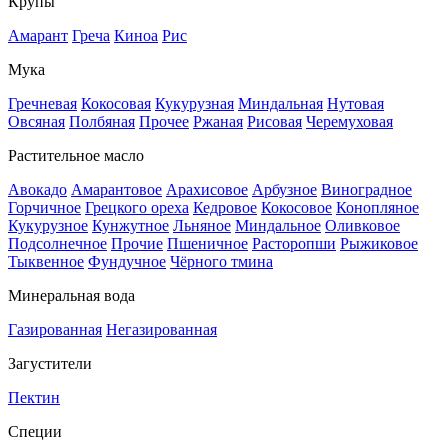
Крупы
Амарант
Греча
Киноа
Рис
Мука
Гречневая
Кокосовая
Кукурузная
Миндальная
Нутовая
Овсяная
Полбяная
Прочее
Ржаная
Рисовая
Черемуховая
Растительное масло
Авокадо
Амарантовое
Арахисовое
Арбузное
Виноградное
Горчичное
Грецкого ореха
Кедровое
Кокосовое
Конопляное
Кукурузное
Кунжутное
Льняное
Миндальное
Оливковое
Подсолнечное
Прочие
Пшеничное
Расторопши
Рыжиковое
Тыквенное
Фундучное
Чёрного тмина
Минеральная вода
Газированная
Негазированная
Загустители
Пектин
Специи