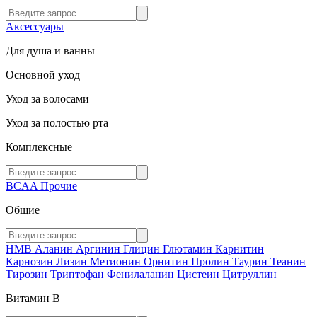
Аксессуары
Для душа и ванны
Основной уход
Уход за волосами
Уход за полостью рта
Комплексные
BCAA
Прочие
Общие
HMB
Аланин
Аргинин
Глицин
Глютамин
Карнитин
Карнозин
Лизин
Метионин
Орнитин
Пролин
Таурин
Теанин
Тирозин
Триптофан
Фенилаланин
Цистеин
Цитруллин
Витамин В