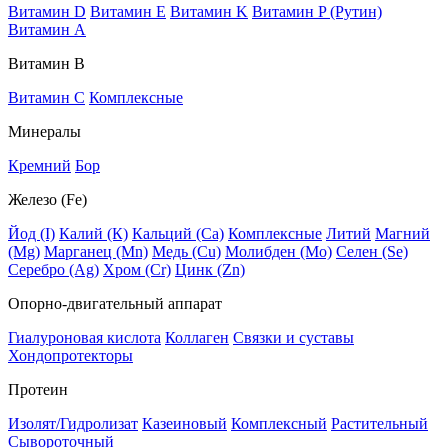
Витамин D
Витамин E
Витамин K
Витамин P (Рутин)
Витамин А
Витамин В
Витамин C
Комплексные
Минералы
Кремний
Бор
Железо (Fe)
Йод (I)
Калий (К)
Кальций (Са)
Комплексные
Литий
Магний
(Mg)
Марганец (Mn)
Медь (Сu)
Молибден (Мо)
Селен (Se)
Серебро (Ag)
Хром (Cr)
Цинк (Zn)
Опорно-двигательный аппарат
Гиалуроновая кислота
Коллаген
Связки и суставы
Хондопротекторы
Протеин
Изолят/Гидролизат
Казеиновый
Комплексный
Растительный
Сывороточный