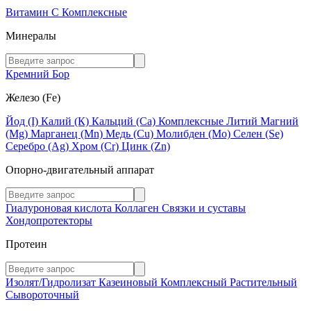
Витамин C
Комплексные
Минералы
Кремний
Бор
Железо (Fe)
Йод (I)
Калий (К)
Кальций (Са)
Комплексные
Литий
Магний
(Mg)
Марганец (Mn)
Медь (Сu)
Молибден (Мо)
Селен (Se)
Серебро (Ag)
Хром (Cr)
Цинк (Zn)
Опорно-двигательный аппарат
Гиалуроновая кислота
Коллаген
Связки и суставы
Хондопротекторы
Протеин
Изолят/Гидролизат
Казеиновый
Комплексный
Растительный
Сывороточный