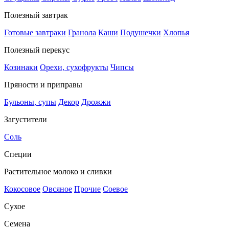
Полезный завтрак
Готовые завтраки
Гранола
Каши
Подушечки
Хлопья
Полезный перекус
Козинаки
Орехи, сухофрукты
Чипсы
Пряности и приправы
Бульоны, супы
Декор
Дрожжи
Загустители
Соль
Специи
Растительное молоко и сливки
Кокосовое
Овсяное
Прочие
Соевое
Сухое
Семена