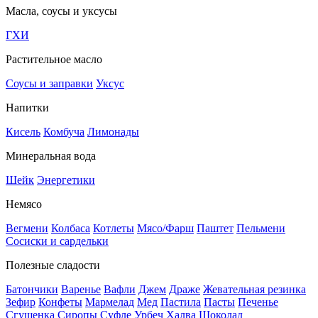
Масла, соусы и уксусы
ГХИ
Растительное масло
Соусы и заправки
Уксус
Напитки
Кисель
Комбуча
Лимонады
Минеральная вода
Шейк
Энергетики
Немясо
Вегмени
Колбаса
Котлеты
Мясо/Фарш
Паштет
Пельмени
Сосиски и сардельки
Полезные сладости
Батончики
Варенье
Вафли
Джем
Драже
Жевательная резинка
Зефир
Конфеты
Мармелад
Мед
Пастила
Пасты
Печенье
Сгущенка
Сиропы
Суфле
Урбеч
Халва
Шоколад