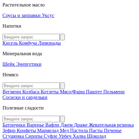
Растительное масло
Соусы и заправки
Уксус
Напитки
Кисель
Комбуча
Лимонады
Минеральная вода
Шейк
Энергетики
Немясо
Вегмени
Колбаса
Котлеты
Мясо/Фарш
Паштет
Пельмени
Сосиски и сардельки
Полезные сладости
Батончики
Варенье
Вафли
Джем
Драже
Жевательная резинка
Зефир
Конфеты
Мармелад
Мед
Пастила
Пасты
Печенье
Сгущенка
Сиропы
Суфле
Урбеч
Халва
Шоколад