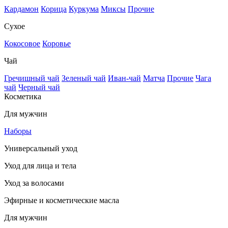
Кардамон
Корица
Куркума
Миксы
Прочие
Сухое
Кокосовое
Коровье
Чай
Гречишный чай
Зеленый чай
Иван-чай
Матча
Прочие
Чага
чай
Черный чай
Косметика
Для мужчин
Наборы
Универсальный уход
Уход для лица и тела
Уход за волосами
Эфирные и косметические масла
Для мужчин