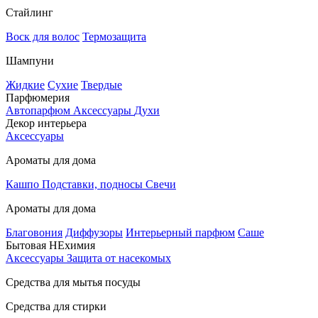
Стайлинг
Воск для волос
Термозащита
Шампуни
Жидкие
Сухие
Твердые
Парфюмерия
Автопарфюм
Аксессуары
Духи
Декор интерьера
Аксессуары
Ароматы для дома
Кашпо
Подставки, подносы
Свечи
Ароматы для дома
Благовония
Диффузоры
Интерьерный парфюм
Саше
Бытовая НЕхимия
Аксессуары
Защита от насекомых
Средства для мытья посуды
Средства для стирки