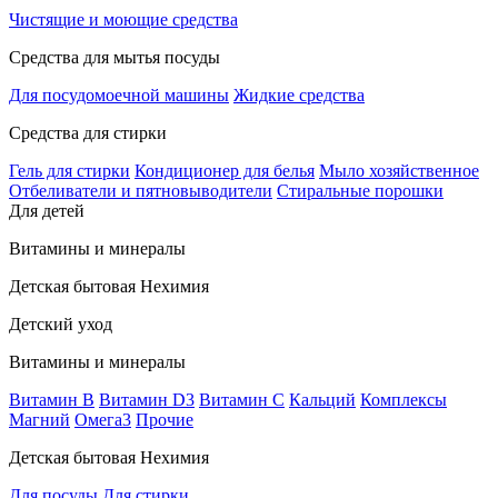
Чистящие и моющие средства
Средства для мытья посуды
Для посудомоечной машины
Жидкие средства
Средства для стирки
Гель для стирки
Кондиционер для белья
Мыло хозяйственное
Отбеливатели и пятновыводители
Стиральные порошки
Для детей
Витамины и минералы
Детская бытовая Нехимия
Детский уход
Витамины и минералы
Витамин В
Витамин D3
Витамин С
Кальций
Комплексы
Магний
Омега3
Прочие
Детская бытовая Нехимия
Для посуды
Для стирки