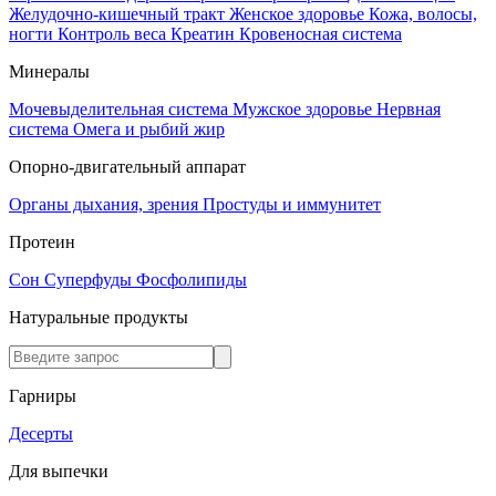
Желудочно-кишечный тракт
Женское здоровье
Кожа, волосы,
ногти
Контроль веса
Креатин
Кровеносная система
Минералы
Мочевыделительная система
Мужское здоровье
Нервная
система
Омега и рыбий жир
Опорно-двигательный аппарат
Органы дыхания, зрения
Простуды и иммунитет
Протеин
Сон
Суперфуды
Фосфолипиды
Натуральные продукты
Гарниры
Десерты
Для выпечки