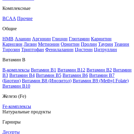
Комплексные
BCAA
Прочие
Общие
HMB
Аланин
Аргинин
Глицин
Глютамин
Карнитин
Карнозин
Лизин
Метионин
Орнитин
Пролин
Таурин
Теанин
Тирозин
Триптофан
Фенилаланин
Цистеин
Цитруллин
Витамин В
B-комплексы
Витамин B1
Витамин B12
Витамин B2
Витамин
B3
Витамин B4
Витамин B5
Витамин B6
Витамин B7
(Биотин)
Витамин B8 (Инозитол)
Витамин B9 (Methyl Folate)
Витамин В10
Железо (Fe)
Fe-комплексы
Натуральные продукты
Гарниры
Десерты