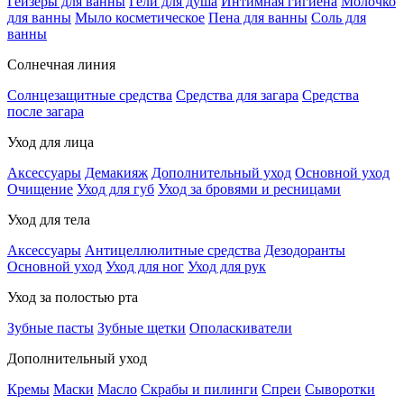
Гейзеры для ванны
Гели для душа
Интимная гигиена
Молочко
для ванны
Мыло косметическое
Пена для ванны
Соль для
ванны
Солнечная линия
Солнцезащитные средства
Средства для загара
Средства
после загара
Уход для лица
Аксессуары
Демакияж
Дополнительный уход
Основной уход
Очищение
Уход для губ
Уход за бровями и ресницами
Уход для тела
Аксессуары
Антицеллюлитные средства
Дезодоранты
Основной уход
Уход для ног
Уход для рук
Уход за полостью рта
Зубные пасты
Зубные щетки
Ополаскиватели
Дополнительный уход
Кремы
Маски
Масло
Скрабы и пилинги
Спреи
Сыворотки