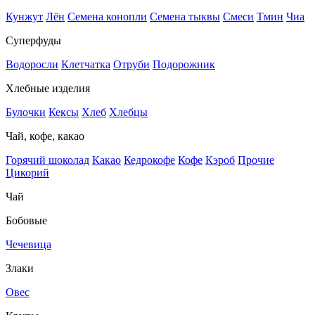
Кунжут
Лён
Семена конопли
Семена тыквы
Смеси
Тмин
Чиа
Суперфуды
Водоросли
Клетчатка
Отруби
Подорожник
Хлебные изделия
Булочки
Кексы
Хлеб
Хлебцы
Чай, кофе, какао
Горячий шоколад
Какао
Кедрокофе
Кофе
Кэроб
Прочие
Цикорий
Чай
Бобовые
Чечевица
Злаки
Овес