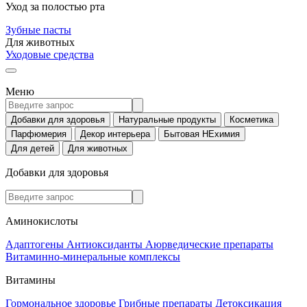
Уход за полостью рта
Зубные пасты
Для животных
Уходовые средства
Меню
Добавки для здоровья
Натуральные продукты
Косметика
Парфюмерия
Декор интерьера
Бытовая НЕхимия
Для детей
Для животных
Добавки для здоровья
Аминокислоты
Адаптогены
Антиоксиданты
Аюрведические препараты
Витаминно-минеральные комплексы
Витамины
Гормональное здоровье
Грибные препараты
Детоксикация