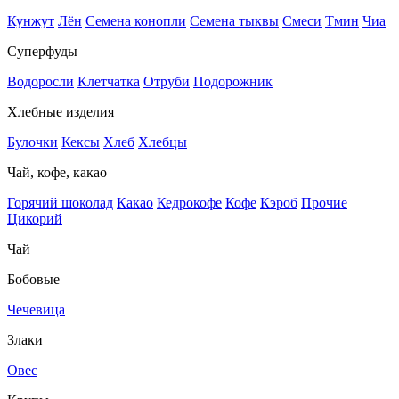
Кунжут
Лён
Семена конопли
Семена тыквы
Смеси
Тмин
Чиа
Суперфуды
Водоросли
Клетчатка
Отруби
Подорожник
Хлебные изделия
Булочки
Кексы
Хлеб
Хлебцы
Чай, кофе, какао
Горячий шоколад
Какао
Кедрокофе
Кофе
Кэроб
Прочие
Цикорий
Чай
Бобовые
Чечевица
Злаки
Овес