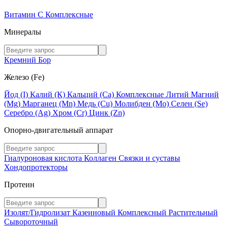
Витамин C
Комплексные
Минералы
Кремний
Бор
Железо (Fe)
Йод (I)
Калий (К)
Кальций (Са)
Комплексные
Литий
Магний
(Mg)
Марганец (Mn)
Медь (Сu)
Молибден (Мо)
Селен (Se)
Серебро (Ag)
Хром (Cr)
Цинк (Zn)
Опорно-двигательный аппарат
Гиалуроновая кислота
Коллаген
Связки и суставы
Хондопротекторы
Протеин
Изолят/Гидролизат
Казеиновый
Комплексный
Растительный
Сывороточный