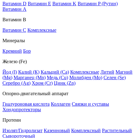
Витамин D
Витамин E
Витамин K
Витамин P (Рутин)
Витамин А
Витамин В
Витамин C
Комплексные
Минералы
Кремний
Бор
Железо (Fe)
Йод (I)
Калий (К)
Кальций (Са)
Комплексные
Литий
Магний
(Mg)
Марганец (Mn)
Медь (Сu)
Молибден (Мо)
Селен (Se)
Серебро (Ag)
Хром (Cr)
Цинк (Zn)
Опорно-двигательный аппарат
Гиалуроновая кислота
Коллаген
Связки и суставы
Хондопротекторы
Протеин
Изолят/Гидролизат
Казеиновый
Комплексный
Растительный
Сывороточный