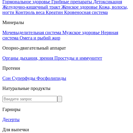
Гормональное здоровье
Грибные препараты
Детоксикация
Желудочно-кишечный тракт
Женское здоровье
Кожа, волосы,
ногти
Контроль веса
Креатин
Кровеносная система
Минералы
Мочевыделительная система
Мужское здоровье
Нервная
система
Омега и рыбий жир
Опорно-двигательный аппарат
Органы дыхания, зрения
Простуды и иммунитет
Протеин
Сон
Суперфуды
Фосфолипиды
Натуральные продукты
Гарниры
Десерты
Для выпечки