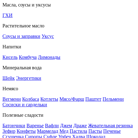
Масла, соусы и уксусы
ГХИ
Растительное масло
Соусы и заправки
Уксус
Напитки
Кисель
Комбуча
Лимонады
Минеральная вода
Шейк
Энергетики
Немясо
Вегмени
Колбаса
Котлеты
Мясо/Фарш
Паштет
Пельмени
Сосиски и сардельки
Полезные сладости
Батончики
Варенье
Вафли
Джем
Драже
Жевательная резинка
Зефир
Конфеты
Мармелад
Мед
Пастила
Пасты
Печенье
Сгущенка
Сиропы
Суфле
Урбеч
Халва
Шоколад