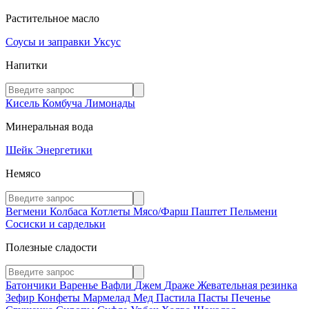
Растительное масло
Соусы и заправки
Уксус
Напитки
Кисель
Комбуча
Лимонады
Минеральная вода
Шейк
Энергетики
Немясо
Вегмени
Колбаса
Котлеты
Мясо/Фарш
Паштет
Пельмени
Сосиски и сардельки
Полезные сладости
Батончики
Варенье
Вафли
Джем
Драже
Жевательная резинка
Зефир
Конфеты
Мармелад
Мед
Пастила
Пасты
Печенье