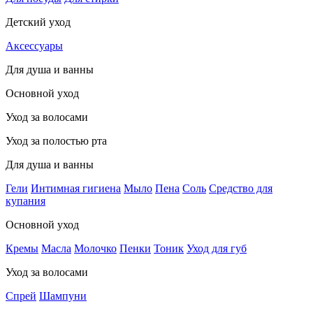
Детский уход
Аксессуары
Для душа и ванны
Основной уход
Уход за волосами
Уход за полостью рта
Для душа и ванны
Гели
Интимная гигиена
Мыло
Пена
Соль
Средство для
купания
Основной уход
Кремы
Масла
Молочко
Пенки
Тоник
Уход для губ
Уход за волосами
Спрей
Шампуни