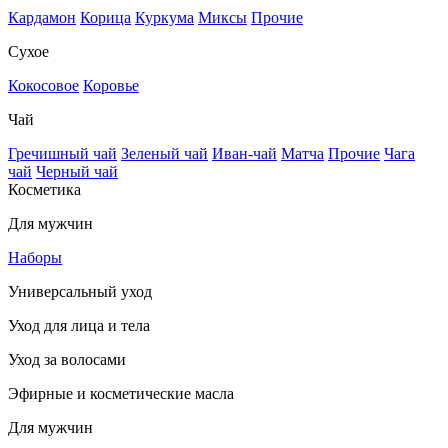
Кардамон
Корица
Куркума
Миксы
Прочие
Сухое
Кокосовое
Коровье
Чай
Гречишный чай
Зеленый чай
Иван-чай
Матча
Прочие
Чага
чай
Черный чай
Косметика
Для мужчин
Наборы
Универсальный уход
Уход для лица и тела
Уход за волосами
Эфирные и косметические масла
Для мужчин