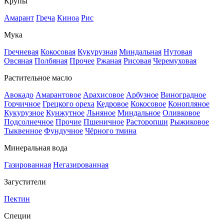
Крупы
Амарант
Греча
Киноа
Рис
Мука
Гречневая
Кокосовая
Кукурузная
Миндальная
Нутовая
Овсяная
Полбяная
Прочее
Ржаная
Рисовая
Черемуховая
Растительное масло
Авокадо
Амарантовое
Арахисовое
Арбузное
Виноградное
Горчичное
Грецкого ореха
Кедровое
Кокосовое
Конопляное
Кукурузное
Кунжутное
Льняное
Миндальное
Оливковое
Подсолнечное
Прочие
Пшеничное
Расторопши
Рыжиковое
Тыквенное
Фундучное
Чёрного тмина
Минеральная вода
Газированная
Негазированная
Загустители
Пектин
Специи