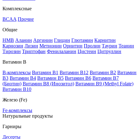
Комплексные
BCAA
Прочие
Общие
HMB
Аланин
Аргинин
Глицин
Глютамин
Карнитин
Карнозин
Лизин
Метионин
Орнитин
Пролин
Таурин
Теанин
Тирозин
Триптофан
Фенилаланин
Цистеин
Цитруллин
Витамин В
B-комплексы
Витамин B1
Витамин B12
Витамин B2
Витамин
B3
Витамин B4
Витамин B5
Витамин B6
Витамин B7
(Биотин)
Витамин B8 (Инозитол)
Витамин B9 (Methyl Folate)
Витамин В10
Железо (Fe)
Fe-комплексы
Натуральные продукты
Гарниры
Десерты