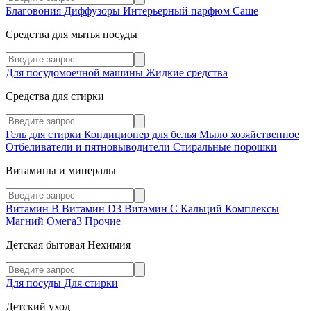
Благовония
Диффузоры
Интерьерный парфюм
Саше
Средства для мытья посуды
Для посудомоечной машины
Жидкие средства
Средства для стирки
Гель для стирки
Кондиционер для белья
Мыло хозяйственное
Отбеливатели и пятновыводители
Стиральные порошки
Витамины и минералы
Витамин В
Витамин D3
Витамин С
Кальций
Комплексы
Магний
Омега3
Прочие
Детская бытовая Нехимия
Для посуды
Для стирки
Детский уход