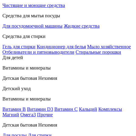
Чистящие и моющие средства
Средства для мытья посуды
Для посудомоечной машины
Жидкие средства
Средства для стирки
Гель для стирки
Кондиционер для белья
Мыло хозяйственное
Отбеливатели и пятновыводители
Стиральные порошки
Для детей
Витамины и минералы
Детская бытовая Нехимия
Детский уход
Витамины и минералы
Витамин В
Витамин D3
Витамин С
Кальций
Комплексы
Магний
Омега3
Прочие
Детская бытовая Нехимия
Для посуды
Для стирки