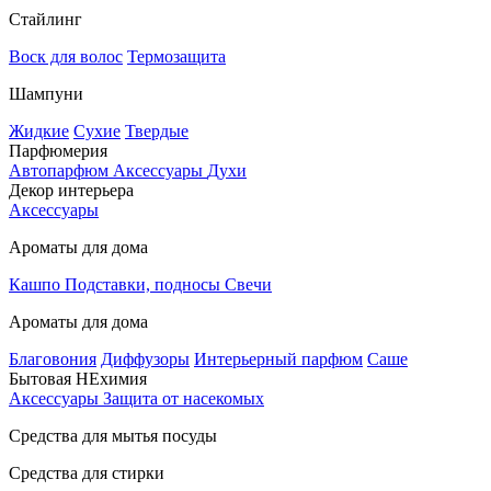
Стайлинг
Воск для волос
Термозащита
Шампуни
Жидкие
Сухие
Твердые
Парфюмерия
Автопарфюм
Аксессуары
Духи
Декор интерьера
Аксессуары
Ароматы для дома
Кашпо
Подставки, подносы
Свечи
Ароматы для дома
Благовония
Диффузоры
Интерьерный парфюм
Саше
Бытовая НЕхимия
Аксессуары
Защита от насекомых
Средства для мытья посуды
Средства для стирки