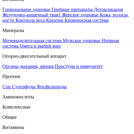
Гормональное здоровье
Грибные препараты
Детоксикация
Желудочно-кишечный тракт
Женское здоровье
Кожа, волосы,
ногти
Контроль веса
Креатин
Кровеносная система
Минералы
Мочевыделительная система
Мужское здоровье
Нервная
система
Омега и рыбий жир
Опорно-двигательный аппарат
Органы дыхания, зрения
Простуды и иммунитет
Протеин
Сон
Суперфуды
Фосфолипиды
Аминокислоты
Комплексные
Общие
Витамины