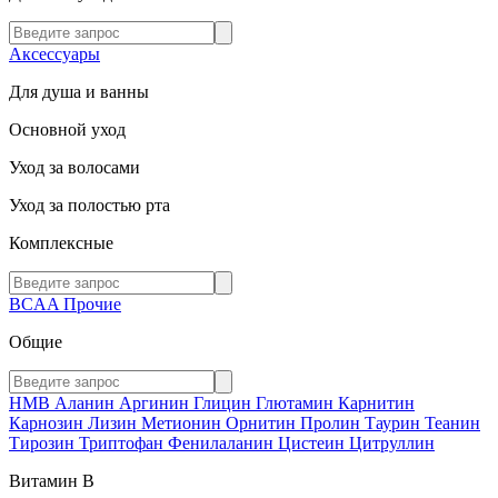
Аксессуары
Для душа и ванны
Основной уход
Уход за волосами
Уход за полостью рта
Комплексные
BCAA
Прочие
Общие
HMB
Аланин
Аргинин
Глицин
Глютамин
Карнитин
Карнозин
Лизин
Метионин
Орнитин
Пролин
Таурин
Теанин
Тирозин
Триптофан
Фенилаланин
Цистеин
Цитруллин
Витамин В