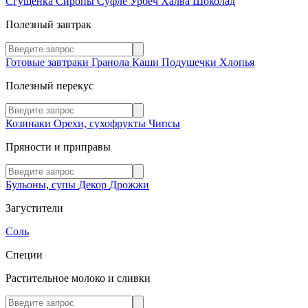
Сгущенка
Сиропы
Суфле
Урбеч
Халва
Шоколад
Полезный завтрак
Готовые завтраки
Гранола
Каши
Подушечки
Хлопья
Полезный перекус
Козинаки
Орехи, сухофрукты
Чипсы
Пряности и приправы
Бульоны, супы
Декор
Дрожжи
Загустители
Соль
Специи
Растительное молоко и сливки