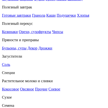
Полезный завтрак
Готовые завтраки
Гранола
Каши
Подушечки
Хлопья
Полезный перекус
Козинаки
Орехи, сухофрукты
Чипсы
Пряности и приправы
Бульоны, супы
Декор
Дрожжи
Загустители
Соль
Специи
Растительное молоко и сливки
Кокосовое
Овсяное
Прочие
Соевое
Сухое
Семена