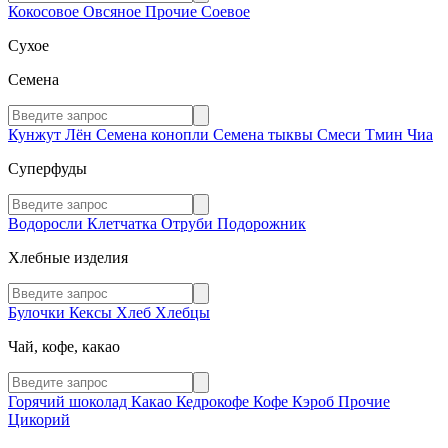
Кокосовое
Овсяное
Прочие
Соевое
Сухое
Семена
Кунжут
Лён
Семена конопли
Семена тыквы
Смеси
Тмин
Чиа
Суперфуды
Водоросли
Клетчатка
Отруби
Подорожник
Хлебные изделия
Булочки
Кексы
Хлеб
Хлебцы
Чай, кофе, какао
Горячий шоколад
Какао
Кедрокофе
Кофе
Кэроб
Прочие
Цикорий