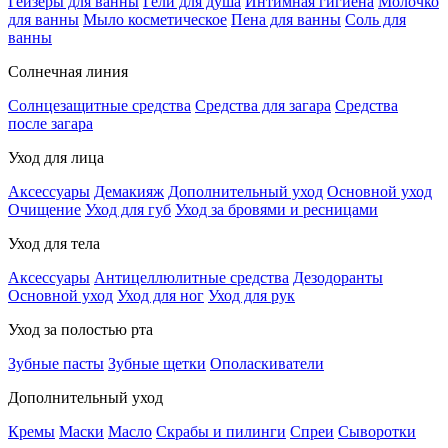
Гейзеры для ванны
Гели для душа
Интимная гигиена
Молочко
для ванны
Мыло косметическое
Пена для ванны
Соль для
ванны
Солнечная линия
Солнцезащитные средства
Средства для загара
Средства
после загара
Уход для лица
Аксессуары
Демакияж
Дополнительный уход
Основной уход
Очищение
Уход для губ
Уход за бровями и ресницами
Уход для тела
Аксессуары
Антицеллюлитные средства
Дезодоранты
Основной уход
Уход для ног
Уход для рук
Уход за полостью рта
Зубные пасты
Зубные щетки
Ополаскиватели
Дополнительный уход
Кремы
Маски
Масло
Скрабы и пилинги
Спреи
Сыворотки