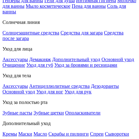
Гейзеры для ванны
Гели для душа
Интимная гигиена
Молочко
для ванны
Мыло косметическое
Пена для ванны
Соль для
ванны
Солнечная линия
Солнцезащитные средства
Средства для загара
Средства
после загара
Уход для лица
Аксессуары
Демакияж
Дополнительный уход
Основной уход
Очищение
Уход для губ
Уход за бровями и ресницами
Уход для тела
Аксессуары
Антицеллюлитные средства
Дезодоранты
Основной уход
Уход для ног
Уход для рук
Уход за полостью рта
Зубные пасты
Зубные щетки
Ополаскиватели
Дополнительный уход
Кремы
Маски
Масло
Скрабы и пилинги
Спреи
Сыворотки