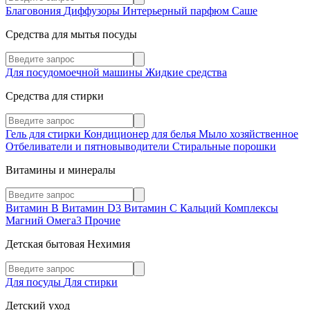
Благовония
Диффузоры
Интерьерный парфюм
Саше
Средства для мытья посуды
Для посудомоечной машины
Жидкие средства
Средства для стирки
Гель для стирки
Кондиционер для белья
Мыло хозяйственное
Отбеливатели и пятновыводители
Стиральные порошки
Витамины и минералы
Витамин В
Витамин D3
Витамин С
Кальций
Комплексы
Магний
Омега3
Прочие
Детская бытовая Нехимия
Для посуды
Для стирки
Детский уход