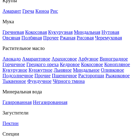
Крупы
Амарант
Греча
Киноа
Рис
Мука
Гречневая
Кокосовая
Кукурузная
Миндальная
Нутовая
Овсяная
Полбяная
Прочее
Ржаная
Рисовая
Черемуховая
Растительное масло
Авокадо
Амарантовое
Арахисовое
Арбузное
Виноградное
Горчичное
Грецкого ореха
Кедровое
Кокосовое
Конопляное
Кукурузное
Кунжутное
Льняное
Миндальное
Оливковое
Подсолнечное
Прочие
Пшеничное
Расторопши
Рыжиковое
Тыквенное
Фундучное
Чёрного тмина
Минеральная вода
Газированная
Негазированная
Загустители
Пектин
Специи