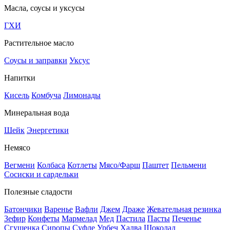
Масла, соусы и уксусы
ГХИ
Растительное масло
Соусы и заправки
Уксус
Напитки
Кисель
Комбуча
Лимонады
Минеральная вода
Шейк
Энергетики
Немясо
Вегмени
Колбаса
Котлеты
Мясо/Фарш
Паштет
Пельмени
Сосиски и сардельки
Полезные сладости
Батончики
Варенье
Вафли
Джем
Драже
Жевательная резинка
Зефир
Конфеты
Мармелад
Мед
Пастила
Пасты
Печенье
Сгущенка
Сиропы
Суфле
Урбеч
Халва
Шоколад