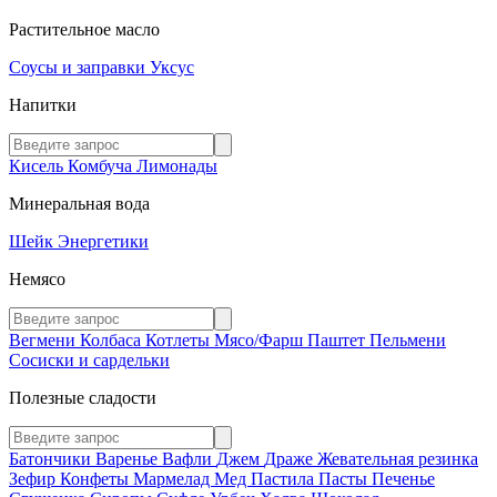
Растительное масло
Соусы и заправки
Уксус
Напитки
Кисель
Комбуча
Лимонады
Минеральная вода
Шейк
Энергетики
Немясо
Вегмени
Колбаса
Котлеты
Мясо/Фарш
Паштет
Пельмени
Сосиски и сардельки
Полезные сладости
Батончики
Варенье
Вафли
Джем
Драже
Жевательная резинка
Зефир
Конфеты
Мармелад
Мед
Пастила
Пасты
Печенье