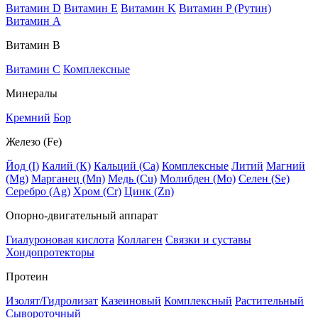
Витамин D
Витамин E
Витамин K
Витамин P (Рутин)
Витамин А
Витамин В
Витамин C
Комплексные
Минералы
Кремний
Бор
Железо (Fe)
Йод (I)
Калий (К)
Кальций (Са)
Комплексные
Литий
Магний
(Mg)
Марганец (Mn)
Медь (Сu)
Молибден (Мо)
Селен (Se)
Серебро (Ag)
Хром (Cr)
Цинк (Zn)
Опорно-двигательный аппарат
Гиалуроновая кислота
Коллаген
Связки и суставы
Хондопротекторы
Протеин
Изолят/Гидролизат
Казеиновый
Комплексный
Растительный
Сывороточный