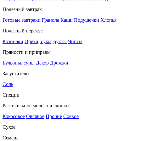
Полезный завтрак
Готовые завтраки
Гранола
Каши
Подушечки
Хлопья
Полезный перекус
Козинаки
Орехи, сухофрукты
Чипсы
Пряности и приправы
Бульоны, супы
Декор
Дрожжи
Загустители
Соль
Специи
Растительное молоко и сливки
Кокосовое
Овсяное
Прочие
Соевое
Сухое
Семена