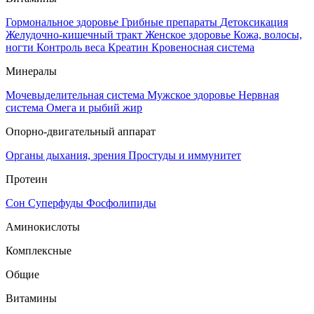
Гормональное здоровье
Грибные препараты
Детоксикация
Желудочно-кишечный тракт
Женское здоровье
Кожа, волосы,
ногти
Контроль веса
Креатин
Кровеносная система
Минералы
Мочевыделительная система
Мужское здоровье
Нервная
система
Омега и рыбий жир
Опорно-двигательный аппарат
Органы дыхания, зрения
Простуды и иммунитет
Протеин
Сон
Суперфуды
Фосфолипиды
Аминокислоты
Комплексные
Общие
Витамины