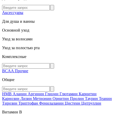
Аксессуары
Для душа и ванны
Основной уход
Уход за волосами
Уход за полостью рта
Комплексные
BCAA
Прочие
Общие
HMB
Аланин
Аргинин
Глицин
Глютамин
Карнитин
Карнозин
Лизин
Метионин
Орнитин
Пролин
Таурин
Теанин
Тирозин
Триптофан
Фенилаланин
Цистеин
Цитруллин
Витамин В