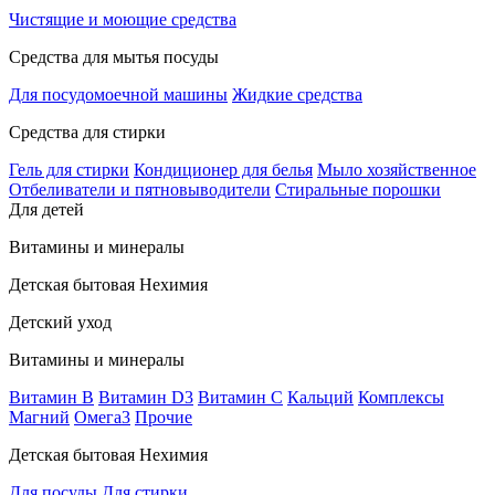
Чистящие и моющие средства
Средства для мытья посуды
Для посудомоечной машины
Жидкие средства
Средства для стирки
Гель для стирки
Кондиционер для белья
Мыло хозяйственное
Отбеливатели и пятновыводители
Стиральные порошки
Для детей
Витамины и минералы
Детская бытовая Нехимия
Детский уход
Витамины и минералы
Витамин В
Витамин D3
Витамин С
Кальций
Комплексы
Магний
Омега3
Прочие
Детская бытовая Нехимия
Для посуды
Для стирки