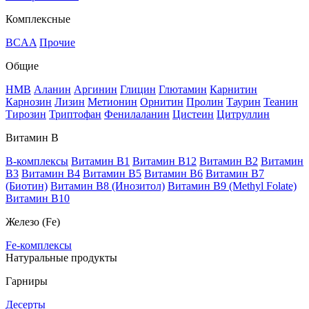
Комплексные
BCAA
Прочие
Общие
HMB
Аланин
Аргинин
Глицин
Глютамин
Карнитин
Карнозин
Лизин
Метионин
Орнитин
Пролин
Таурин
Теанин
Тирозин
Триптофан
Фенилаланин
Цистеин
Цитруллин
Витамин В
B-комплексы
Витамин B1
Витамин B12
Витамин B2
Витамин
B3
Витамин B4
Витамин B5
Витамин B6
Витамин B7
(Биотин)
Витамин B8 (Инозитол)
Витамин B9 (Methyl Folate)
Витамин В10
Железо (Fe)
Fe-комплексы
Натуральные продукты
Гарниры
Десерты