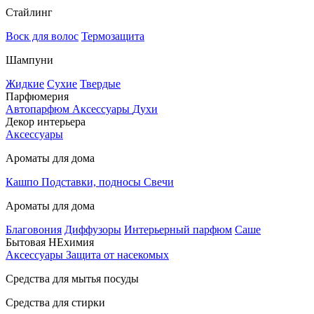
Стайлинг
Воск для волос
Термозащита
Шампуни
Жидкие
Сухие
Твердые
Парфюмерия
Автопарфюм
Аксессуары
Духи
Декор интерьера
Аксессуары
Ароматы для дома
Кашпо
Подставки, подносы
Свечи
Ароматы для дома
Благовония
Диффузоры
Интерьерный парфюм
Саше
Бытовая НЕхимия
Аксессуары
Защита от насекомых
Средства для мытья посуды
Средства для стирки