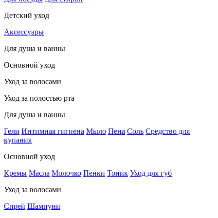
Детский уход
Аксессуары
Для душа и ванны
Основной уход
Уход за волосами
Уход за полостью рта
Для душа и ванны
Гели
Интимная гигиена
Мыло
Пена
Соль
Средство для
купания
Основной уход
Кремы
Масла
Молочко
Пенки
Тоник
Уход для губ
Уход за волосами
Спрей
Шампуни