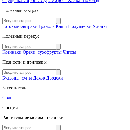
Сгущенка
Сиропы
Суфле
Урбеч
Халва
Шоколад
Полезный завтрак
Готовые завтраки
Гранола
Каши
Подушечки
Хлопья
Полезный перекус
Козинаки
Орехи, сухофрукты
Чипсы
Пряности и приправы
Бульоны, супы
Декор
Дрожжи
Загустители
Соль
Специи
Растительное молоко и сливки