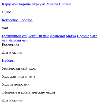
Кардамон
Корица
Куркума
Миксы
Прочие
Сухое
Кокосовое
Коровье
Чай
Гречишный чай
Зеленый чай
Иван-чай
Матча
Прочие
Чага
чай
Черный чай
Косметика
Для мужчин
Наборы
Универсальный уход
Уход для лица и тела
Уход за волосами
Эфирные и косметические масла
Для мужчин