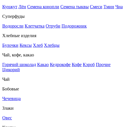
Кунжут
Лён
Семена конопли
Семена тыквы
Смеси
Тмин
Чиа
Суперфуды
Водоросли
Клетчатка
Отруби
Подорожник
Хлебные изделия
Булочки
Кексы
Хлеб
Хлебцы
Чай, кофе, какао
Горячий шоколад
Какао
Кедрокофе
Кофе
Кэроб
Прочие
Цикорий
Чай
Бобовые
Чечевица
Злаки
Овес