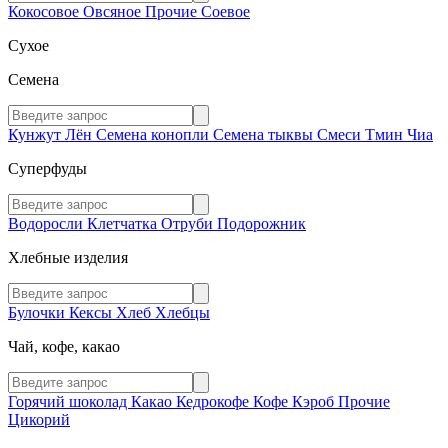
Кокосовое
Овсяное
Прочие
Соевое
Сухое
Семена
Кунжут
Лён
Семена конопли
Семена тыквы
Смеси
Тмин
Чиа
Суперфуды
Водоросли
Клетчатка
Отруби
Подорожник
Хлебные изделия
Булочки
Кексы
Хлеб
Хлебцы
Чай, кофе, какао
Горячий шоколад
Какао
Кедрокофе
Кофе
Кэроб
Прочие
Цикорий