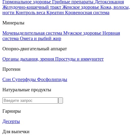
Гормональное здоровье
Грибные препараты
Детоксикация
Желудочно-кишечный тракт
Женское здоровье
Кожа, волосы,
ногти
Контроль веса
Креатин
Кровеносная система
Минералы
Мочевыделительная система
Мужское здоровье
Нервная
система
Омега и рыбий жир
Опорно-двигательный аппарат
Органы дыхания, зрения
Простуды и иммунитет
Протеин
Сон
Суперфуды
Фосфолипиды
Натуральные продукты
Гарниры
Десерты
Для выпечки