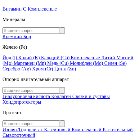
Витамин C
Комплексные
Минералы
Кремний
Бор
Железо (Fe)
Йод (I)
Калий (К)
Кальций (Са)
Комплексные
Литий
Магний
(Mg)
Марганец (Mn)
Медь (Сu)
Молибден (Мо)
Селен (Se)
Серебро (Ag)
Хром (Cr)
Цинк (Zn)
Опорно-двигательный аппарат
Гиалуроновая кислота
Коллаген
Связки и суставы
Хондопротекторы
Протеин
Изолят/Гидролизат
Казеиновый
Комплексный
Растительный
Сывороточный