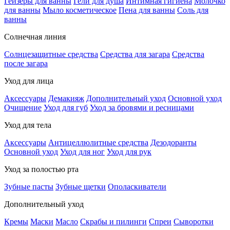
Гейзеры для ванны
Гели для душа
Интимная гигиена
Молочко
для ванны
Мыло косметическое
Пена для ванны
Соль для
ванны
Солнечная линия
Солнцезащитные средства
Средства для загара
Средства
после загара
Уход для лица
Аксессуары
Демакияж
Дополнительный уход
Основной уход
Очищение
Уход для губ
Уход за бровями и ресницами
Уход для тела
Аксессуары
Антицеллюлитные средства
Дезодоранты
Основной уход
Уход для ног
Уход для рук
Уход за полостью рта
Зубные пасты
Зубные щетки
Ополаскиватели
Дополнительный уход
Кремы
Маски
Масло
Скрабы и пилинги
Спреи
Сыворотки