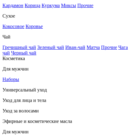
Кардамон
Корица
Куркума
Миксы
Прочие
Сухое
Кокосовое
Коровье
Чай
Гречишный чай
Зеленый чай
Иван-чай
Матча
Прочие
Чага
чай
Черный чай
Косметика
Для мужчин
Наборы
Универсальный уход
Уход для лица и тела
Уход за волосами
Эфирные и косметические масла
Для мужчин