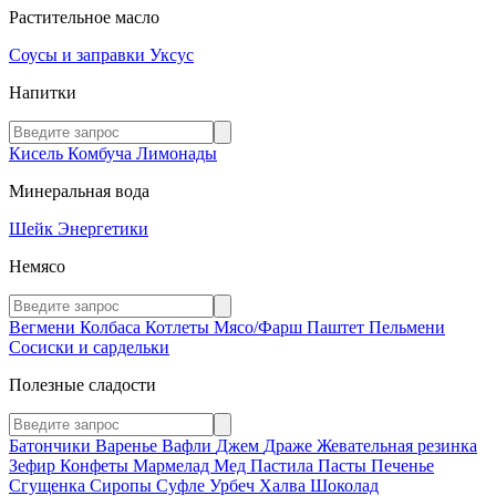
Растительное масло
Соусы и заправки
Уксус
Напитки
Кисель
Комбуча
Лимонады
Минеральная вода
Шейк
Энергетики
Немясо
Вегмени
Колбаса
Котлеты
Мясо/Фарш
Паштет
Пельмени
Сосиски и сардельки
Полезные сладости
Батончики
Варенье
Вафли
Джем
Драже
Жевательная резинка
Зефир
Конфеты
Мармелад
Мед
Пастила
Пасты
Печенье
Сгущенка
Сиропы
Суфле
Урбеч
Халва
Шоколад