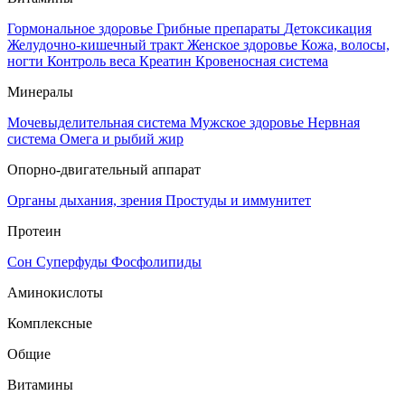
Гормональное здоровье
Грибные препараты
Детоксикация
Желудочно-кишечный тракт
Женское здоровье
Кожа, волосы,
ногти
Контроль веса
Креатин
Кровеносная система
Минералы
Мочевыделительная система
Мужское здоровье
Нервная
система
Омега и рыбий жир
Опорно-двигательный аппарат
Органы дыхания, зрения
Простуды и иммунитет
Протеин
Сон
Суперфуды
Фосфолипиды
Аминокислоты
Комплексные
Общие
Витамины