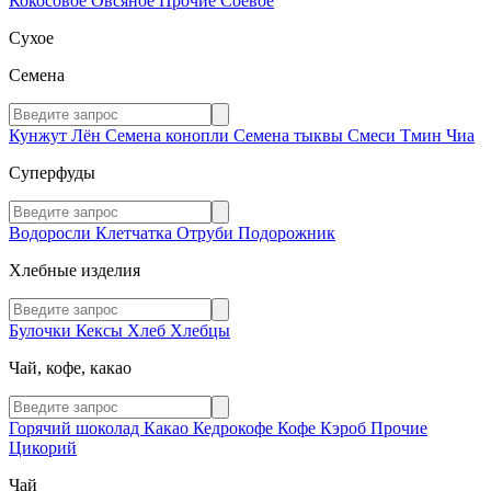
Кокосовое
Овсяное
Прочие
Соевое
Сухое
Семена
Кунжут
Лён
Семена конопли
Семена тыквы
Смеси
Тмин
Чиа
Суперфуды
Водоросли
Клетчатка
Отруби
Подорожник
Хлебные изделия
Булочки
Кексы
Хлеб
Хлебцы
Чай, кофе, какао
Горячий шоколад
Какао
Кедрокофе
Кофе
Кэроб
Прочие
Цикорий
Чай