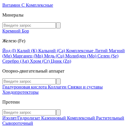
Витамин C
Комплексные
Минералы
Кремний
Бор
Железо (Fe)
Йод (I)
Калий (К)
Кальций (Са)
Комплексные
Литий
Магний
(Mg)
Марганец (Mn)
Медь (Сu)
Молибден (Мо)
Селен (Se)
Серебро (Ag)
Хром (Cr)
Цинк (Zn)
Опорно-двигательный аппарат
Гиалуроновая кислота
Коллаген
Связки и суставы
Хондопротекторы
Протеин
Изолят/Гидролизат
Казеиновый
Комплексный
Растительный
Сывороточный