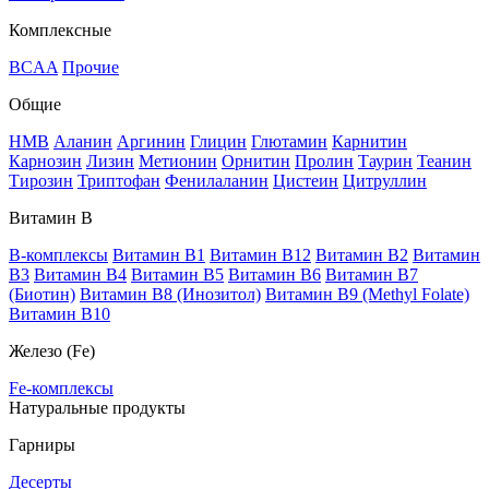
Комплексные
BCAA
Прочие
Общие
HMB
Аланин
Аргинин
Глицин
Глютамин
Карнитин
Карнозин
Лизин
Метионин
Орнитин
Пролин
Таурин
Теанин
Тирозин
Триптофан
Фенилаланин
Цистеин
Цитруллин
Витамин В
B-комплексы
Витамин B1
Витамин B12
Витамин B2
Витамин
B3
Витамин B4
Витамин B5
Витамин B6
Витамин B7
(Биотин)
Витамин B8 (Инозитол)
Витамин B9 (Methyl Folate)
Витамин В10
Железо (Fe)
Fe-комплексы
Натуральные продукты
Гарниры
Десерты