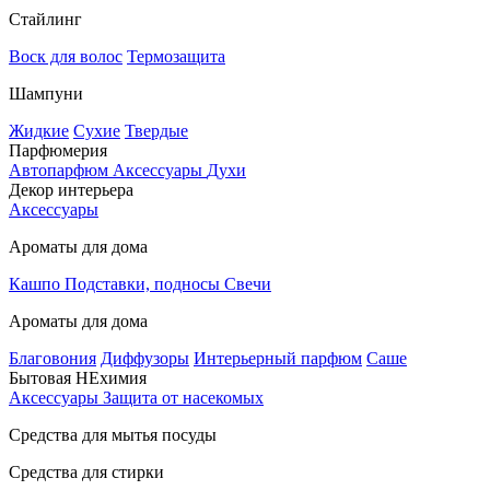
Стайлинг
Воск для волос
Термозащита
Шампуни
Жидкие
Сухие
Твердые
Парфюмерия
Автопарфюм
Аксессуары
Духи
Декор интерьера
Аксессуары
Ароматы для дома
Кашпо
Подставки, подносы
Свечи
Ароматы для дома
Благовония
Диффузоры
Интерьерный парфюм
Саше
Бытовая НЕхимия
Аксессуары
Защита от насекомых
Средства для мытья посуды
Средства для стирки