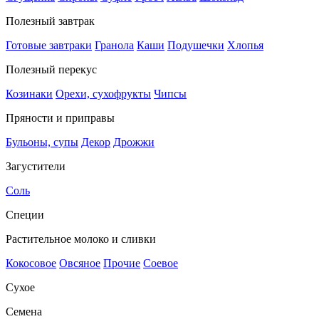
Полезный завтрак
Готовые завтраки
Гранола
Каши
Подушечки
Хлопья
Полезный перекус
Козинаки
Орехи, сухофрукты
Чипсы
Пряности и приправы
Бульоны, супы
Декор
Дрожжи
Загустители
Соль
Специи
Растительное молоко и сливки
Кокосовое
Овсяное
Прочие
Соевое
Сухое
Семена