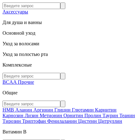
Аксессуары
Для душа и ванны
Основной уход
Уход за волосами
Уход за полостью рта
Комплексные
BCAA
Прочие
Общие
HMB
Аланин
Аргинин
Глицин
Глютамин
Карнитин
Карнозин
Лизин
Метионин
Орнитин
Пролин
Таурин
Теанин
Тирозин
Триптофан
Фенилаланин
Цистеин
Цитруллин
Витамин В