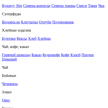
Кунжут
Лён
Семена конопли
Семена тыквы
Смеси
Тмин
Чиа
Суперфуды
Водоросли
Клетчатка
Отруби
Подорожник
Хлебные изделия
Булочки
Кексы
Хлеб
Хлебцы
Чай, кофе, какао
Горячий шоколад
Какао
Кедрокофе
Кофе
Кэроб
Прочие
Цикорий
Чай
Бобовые
Чечевица
Злаки
Овес