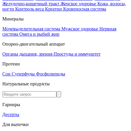
Желудочно-кишечный тракт
Женское здоровье
Кожа, волосы,
ногти
Контроль веса
Креатин
Кровеносная система
Минералы
Мочевыделительная система
Мужское здоровье
Нервная
система
Омега и рыбий жир
Опорно-двигательный аппарат
Органы дыхания, зрения
Простуды и иммунитет
Протеин
Сон
Суперфуды
Фосфолипиды
Натуральные продукты
Гарниры
Десерты
Для выпечки