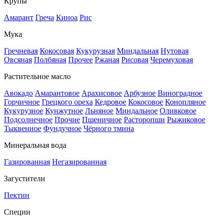
Крупы
Амарант
Греча
Киноа
Рис
Мука
Гречневая
Кокосовая
Кукурузная
Миндальная
Нутовая
Овсяная
Полбяная
Прочее
Ржаная
Рисовая
Черемуховая
Растительное масло
Авокадо
Амарантовое
Арахисовое
Арбузное
Виноградное
Горчичное
Грецкого ореха
Кедровое
Кокосовое
Конопляное
Кукурузное
Кунжутное
Льняное
Миндальное
Оливковое
Подсолнечное
Прочие
Пшеничное
Расторопши
Рыжиковое
Тыквенное
Фундучное
Чёрного тмина
Минеральная вода
Газированная
Негазированная
Загустители
Пектин
Специи