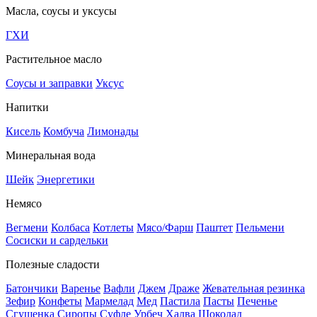
Масла, соусы и уксусы
ГХИ
Растительное масло
Соусы и заправки
Уксус
Напитки
Кисель
Комбуча
Лимонады
Минеральная вода
Шейк
Энергетики
Немясо
Вегмени
Колбаса
Котлеты
Мясо/Фарш
Паштет
Пельмени
Сосиски и сардельки
Полезные сладости
Батончики
Варенье
Вафли
Джем
Драже
Жевательная резинка
Зефир
Конфеты
Мармелад
Мед
Пастила
Пасты
Печенье
Сгущенка
Сиропы
Суфле
Урбеч
Халва
Шоколад