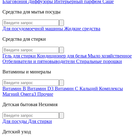
Благовония
Диффузоры
Интерьерный парфюм
Саше
Средства для мытья посуды
Для посудомоечной машины
Жидкие средства
Средства для стирки
Гель для стирки
Кондиционер для белья
Мыло хозяйственное
Отбеливатели и пятновыводители
Стиральные порошки
Витамины и минералы
Витамин В
Витамин D3
Витамин С
Кальций
Комплексы
Магний
Омега3
Прочие
Детская бытовая Нехимия
Для посуды
Для стирки
Детский уход