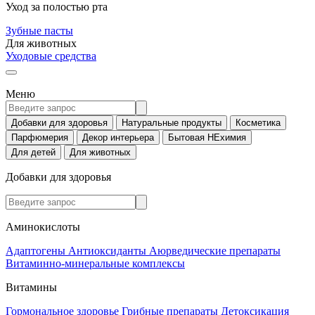
Уход за полостью рта
Зубные пасты
Для животных
Уходовые средства
Меню
Добавки для здоровья
Натуральные продукты
Косметика
Парфюмерия
Декор интерьера
Бытовая НЕхимия
Для детей
Для животных
Добавки для здоровья
Аминокислоты
Адаптогены
Антиоксиданты
Аюрведические препараты
Витаминно-минеральные комплексы
Витамины
Гормональное здоровье
Грибные препараты
Детоксикация