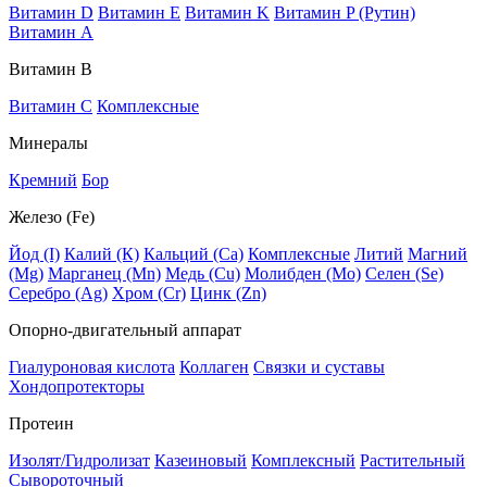
Витамин D
Витамин E
Витамин K
Витамин P (Рутин)
Витамин А
Витамин В
Витамин C
Комплексные
Минералы
Кремний
Бор
Железо (Fe)
Йод (I)
Калий (К)
Кальций (Са)
Комплексные
Литий
Магний
(Mg)
Марганец (Mn)
Медь (Сu)
Молибден (Мо)
Селен (Se)
Серебро (Ag)
Хром (Cr)
Цинк (Zn)
Опорно-двигательный аппарат
Гиалуроновая кислота
Коллаген
Связки и суставы
Хондопротекторы
Протеин
Изолят/Гидролизат
Казеиновый
Комплексный
Растительный
Сывороточный