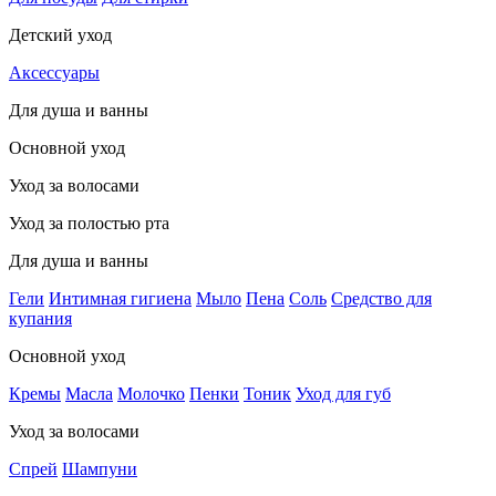
Детский уход
Аксессуары
Для душа и ванны
Основной уход
Уход за волосами
Уход за полостью рта
Для душа и ванны
Гели
Интимная гигиена
Мыло
Пена
Соль
Средство для
купания
Основной уход
Кремы
Масла
Молочко
Пенки
Тоник
Уход для губ
Уход за волосами
Спрей
Шампуни