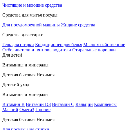
Чистящие и моющие средства
Средства для мытья посуды
Для посудомоечной машины
Жидкие средства
Средства для стирки
Гель для стирки
Кондиционер для белья
Мыло хозяйственное
Отбеливатели и пятновыводители
Стиральные порошки
Для детей
Витамины и минералы
Детская бытовая Нехимия
Детский уход
Витамины и минералы
Витамин В
Витамин D3
Витамин С
Кальций
Комплексы
Магний
Омега3
Прочие
Детская бытовая Нехимия
Для посуды
Для стирки