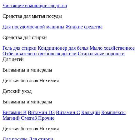
Чистящие и моющие средства
Средства для мытья посуды
Для посудомоечной машины
Жидкие средства
Средства для стирки
Гель для стирки
Кондиционер для белья
Мыло хозяйственное
Отбеливатели и пятновыводители
Стиральные порошки
Для детей
Витамины и минералы
Детская бытовая Нехимия
Детский уход
Витамины и минералы
Витамин В
Витамин D3
Витамин С
Кальций
Комплексы
Магний
Омега3
Прочие
Детская бытовая Нехимия
Для посуды
Для стирки