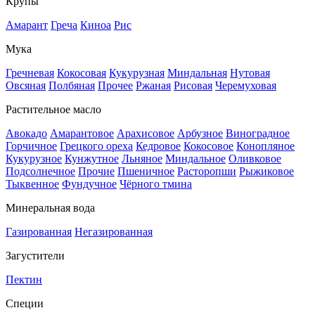
Крупы
Амарант
Греча
Киноа
Рис
Мука
Гречневая
Кокосовая
Кукурузная
Миндальная
Нутовая
Овсяная
Полбяная
Прочее
Ржаная
Рисовая
Черемуховая
Растительное масло
Авокадо
Амарантовое
Арахисовое
Арбузное
Виноградное
Горчичное
Грецкого ореха
Кедровое
Кокосовое
Конопляное
Кукурузное
Кунжутное
Льняное
Миндальное
Оливковое
Подсолнечное
Прочие
Пшеничное
Расторопши
Рыжиковое
Тыквенное
Фундучное
Чёрного тмина
Минеральная вода
Газированная
Негазированная
Загустители
Пектин
Специи