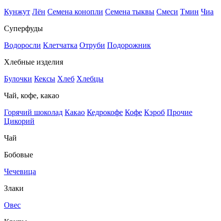
Кунжут
Лён
Семена конопли
Семена тыквы
Смеси
Тмин
Чиа
Суперфуды
Водоросли
Клетчатка
Отруби
Подорожник
Хлебные изделия
Булочки
Кексы
Хлеб
Хлебцы
Чай, кофе, какао
Горячий шоколад
Какао
Кедрокофе
Кофе
Кэроб
Прочие
Цикорий
Чай
Бобовые
Чечевица
Злаки
Овес