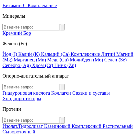
Витамин C
Комплексные
Минералы
Кремний
Бор
Железо (Fe)
Йод (I)
Калий (К)
Кальций (Са)
Комплексные
Литий
Магний
(Mg)
Марганец (Mn)
Медь (Сu)
Молибден (Мо)
Селен (Se)
Серебро (Ag)
Хром (Cr)
Цинк (Zn)
Опорно-двигательный аппарат
Гиалуроновая кислота
Коллаген
Связки и суставы
Хондопротекторы
Протеин
Изолят/Гидролизат
Казеиновый
Комплексный
Растительный
Сывороточный