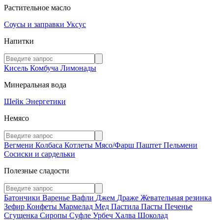
Растительное масло
Соусы и заправки
Уксус
Напитки
Кисель
Комбуча
Лимонады
Минеральная вода
Шейк
Энергетики
Немясо
Вегмени
Колбаса
Котлеты
Мясо/Фарш
Паштет
Пельмени
Сосиски и сардельки
Полезные сладости
Батончики
Варенье
Вафли
Джем
Драже
Жевательная резинка
Зефир
Конфеты
Мармелад
Мед
Пастила
Пасты
Печенье
Сгущенка
Сиропы
Суфле
Урбеч
Халва
Шоколад