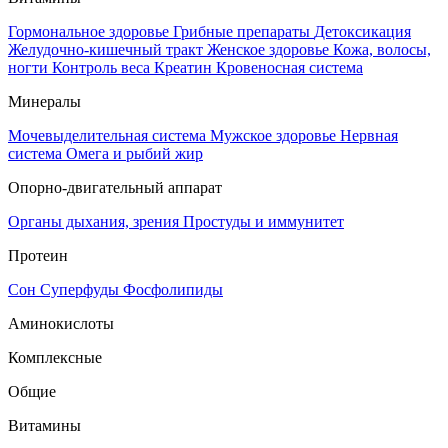
Гормональное здоровье
Грибные препараты
Детоксикация
Желудочно-кишечный тракт
Женское здоровье
Кожа, волосы,
ногти
Контроль веса
Креатин
Кровеносная система
Минералы
Мочевыделительная система
Мужское здоровье
Нервная
система
Омега и рыбий жир
Опорно-двигательный аппарат
Органы дыхания, зрения
Простуды и иммунитет
Протеин
Сон
Суперфуды
Фосфолипиды
Аминокислоты
Комплексные
Общие
Витамины