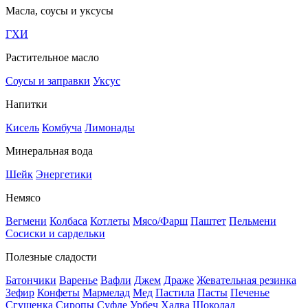
Масла, соусы и уксусы
ГХИ
Растительное масло
Соусы и заправки
Уксус
Напитки
Кисель
Комбуча
Лимонады
Минеральная вода
Шейк
Энергетики
Немясо
Вегмени
Колбаса
Котлеты
Мясо/Фарш
Паштет
Пельмени
Сосиски и сардельки
Полезные сладости
Батончики
Варенье
Вафли
Джем
Драже
Жевательная резинка
Зефир
Конфеты
Мармелад
Мед
Пастила
Пасты
Печенье
Сгущенка
Сиропы
Суфле
Урбеч
Халва
Шоколад