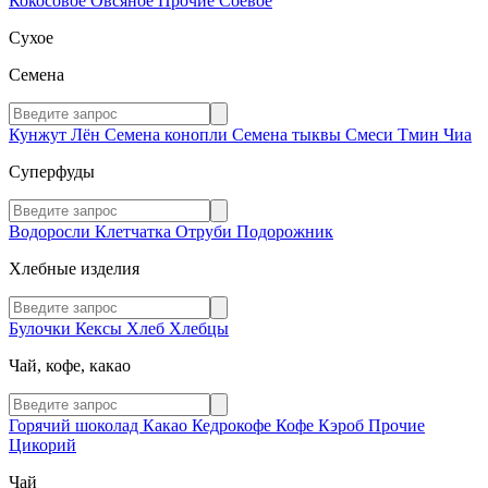
Кокосовое
Овсяное
Прочие
Соевое
Сухое
Семена
Кунжут
Лён
Семена конопли
Семена тыквы
Смеси
Тмин
Чиа
Суперфуды
Водоросли
Клетчатка
Отруби
Подорожник
Хлебные изделия
Булочки
Кексы
Хлеб
Хлебцы
Чай, кофе, какао
Горячий шоколад
Какао
Кедрокофе
Кофе
Кэроб
Прочие
Цикорий
Чай