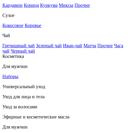
Кардамон
Корица
Куркума
Миксы
Прочие
Сухое
Кокосовое
Коровье
Чай
Гречишный чай
Зеленый чай
Иван-чай
Матча
Прочие
Чага
чай
Черный чай
Косметика
Для мужчин
Наборы
Универсальный уход
Уход для лица и тела
Уход за волосами
Эфирные и косметические масла
Для мужчин