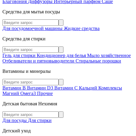
Благовония
Диффузоры
Интерьерный парфюм
Саше
Средства для мытья посуды
Для посудомоечной машины
Жидкие средства
Средства для стирки
Гель для стирки
Кондиционер для белья
Мыло хозяйственное
Отбеливатели и пятновыводители
Стиральные порошки
Витамины и минералы
Витамин В
Витамин D3
Витамин С
Кальций
Комплексы
Магний
Омега3
Прочие
Детская бытовая Нехимия
Для посуды
Для стирки
Детский уход