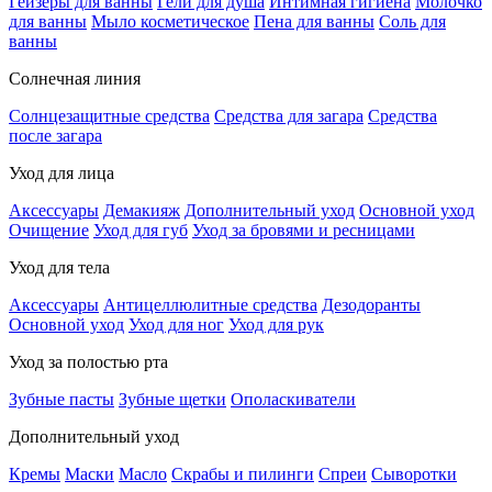
Гейзеры для ванны
Гели для душа
Интимная гигиена
Молочко
для ванны
Мыло косметическое
Пена для ванны
Соль для
ванны
Солнечная линия
Солнцезащитные средства
Средства для загара
Средства
после загара
Уход для лица
Аксессуары
Демакияж
Дополнительный уход
Основной уход
Очищение
Уход для губ
Уход за бровями и ресницами
Уход для тела
Аксессуары
Антицеллюлитные средства
Дезодоранты
Основной уход
Уход для ног
Уход для рук
Уход за полостью рта
Зубные пасты
Зубные щетки
Ополаскиватели
Дополнительный уход
Кремы
Маски
Масло
Скрабы и пилинги
Спреи
Сыворотки