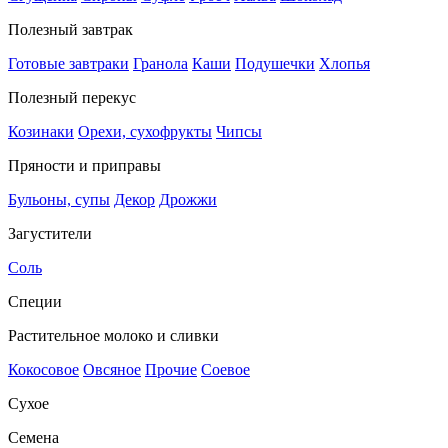
Полезный завтрак
Готовые завтраки
Гранола
Каши
Подушечки
Хлопья
Полезный перекус
Козинаки
Орехи, сухофрукты
Чипсы
Пряности и приправы
Бульоны, супы
Декор
Дрожжи
Загустители
Соль
Специи
Растительное молоко и сливки
Кокосовое
Овсяное
Прочие
Соевое
Сухое
Семена