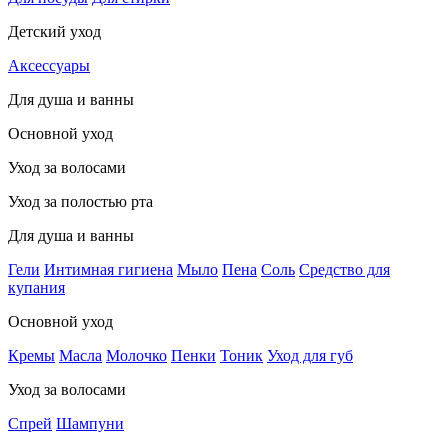
Детский уход
Аксессуары
Для душа и ванны
Основной уход
Уход за волосами
Уход за полостью рта
Для душа и ванны
Гели
Интимная гигиена
Мыло
Пена
Соль
Средство для
купания
Основной уход
Кремы
Масла
Молочко
Пенки
Тоник
Уход для губ
Уход за волосами
Спрей
Шампуни