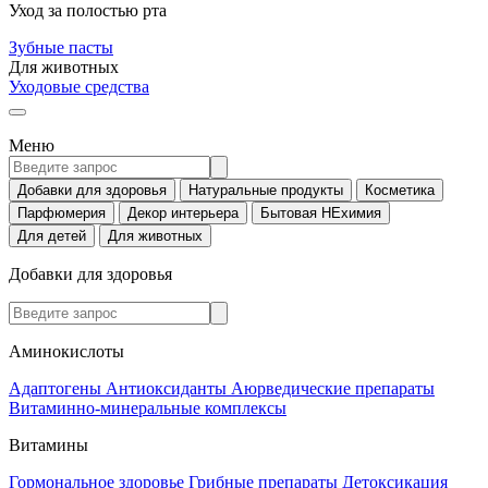
Уход за полостью рта
Зубные пасты
Для животных
Уходовые средства
Меню
Добавки для здоровья
Натуральные продукты
Косметика
Парфюмерия
Декор интерьера
Бытовая НЕхимия
Для детей
Для животных
Добавки для здоровья
Аминокислоты
Адаптогены
Антиоксиданты
Аюрведические препараты
Витаминно-минеральные комплексы
Витамины
Гормональное здоровье
Грибные препараты
Детоксикация