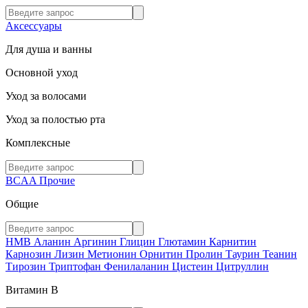
Аксессуары
Для душа и ванны
Основной уход
Уход за волосами
Уход за полостью рта
Комплексные
BCAA
Прочие
Общие
HMB
Аланин
Аргинин
Глицин
Глютамин
Карнитин
Карнозин
Лизин
Метионин
Орнитин
Пролин
Таурин
Теанин
Тирозин
Триптофан
Фенилаланин
Цистеин
Цитруллин
Витамин В