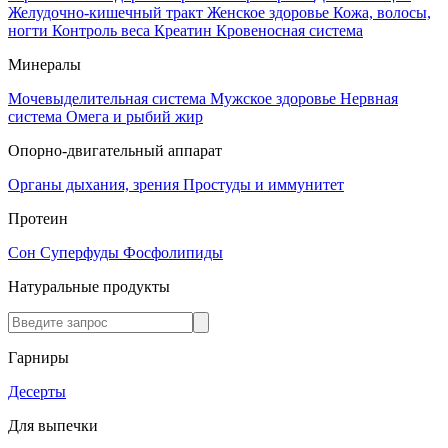
Желудочно-кишечный тракт
Женское здоровье
Кожа, волосы,
ногти
Контроль веса
Креатин
Кровеносная система
Минералы
Мочевыделительная система
Мужское здоровье
Нервная
система
Омега и рыбий жир
Опорно-двигательный аппарат
Органы дыхания, зрения
Простуды и иммунитет
Протеин
Сон
Суперфуды
Фосфолипиды
Натуральные продукты
Гарниры
Десерты
Для выпечки