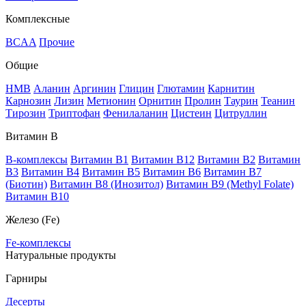
Комплексные
BCAA
Прочие
Общие
HMB
Аланин
Аргинин
Глицин
Глютамин
Карнитин
Карнозин
Лизин
Метионин
Орнитин
Пролин
Таурин
Теанин
Тирозин
Триптофан
Фенилаланин
Цистеин
Цитруллин
Витамин В
B-комплексы
Витамин B1
Витамин B12
Витамин B2
Витамин
B3
Витамин B4
Витамин B5
Витамин B6
Витамин B7
(Биотин)
Витамин B8 (Инозитол)
Витамин B9 (Methyl Folate)
Витамин В10
Железо (Fe)
Fe-комплексы
Натуральные продукты
Гарниры
Десерты