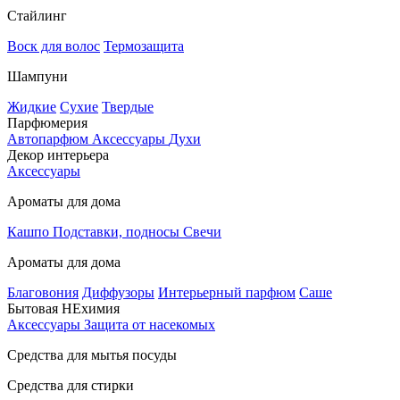
Стайлинг
Воск для волос
Термозащита
Шампуни
Жидкие
Сухие
Твердые
Парфюмерия
Автопарфюм
Аксессуары
Духи
Декор интерьера
Аксессуары
Ароматы для дома
Кашпо
Подставки, подносы
Свечи
Ароматы для дома
Благовония
Диффузоры
Интерьерный парфюм
Саше
Бытовая НЕхимия
Аксессуары
Защита от насекомых
Средства для мытья посуды
Средства для стирки