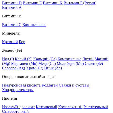
Витамин D
Витамин E
Витамин K
Витамин P (Рутин)
Витамин А
Витамин В
Витамин C
Комплексные
Минералы
Кремний
Бор
Железо (Fe)
Йод (I)
Калий (К)
Кальций (Са)
Комплексные
Литий
Магний
(Mg)
Марганец (Mn)
Медь (Сu)
Молибден (Мо)
Селен (Se)
Серебро (Ag)
Хром (Cr)
Цинк (Zn)
Опорно-двигательный аппарат
Гиалуроновая кислота
Коллаген
Связки и суставы
Хондопротекторы
Протеин
Изолят/Гидролизат
Казеиновый
Комплексный
Растительный
Сывороточный