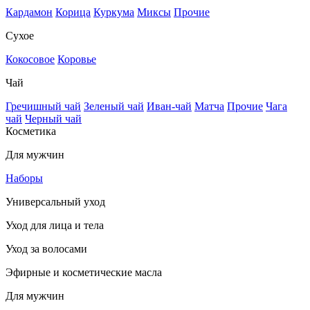
Кардамон
Корица
Куркума
Миксы
Прочие
Сухое
Кокосовое
Коровье
Чай
Гречишный чай
Зеленый чай
Иван-чай
Матча
Прочие
Чага
чай
Черный чай
Косметика
Для мужчин
Наборы
Универсальный уход
Уход для лица и тела
Уход за волосами
Эфирные и косметические масла
Для мужчин