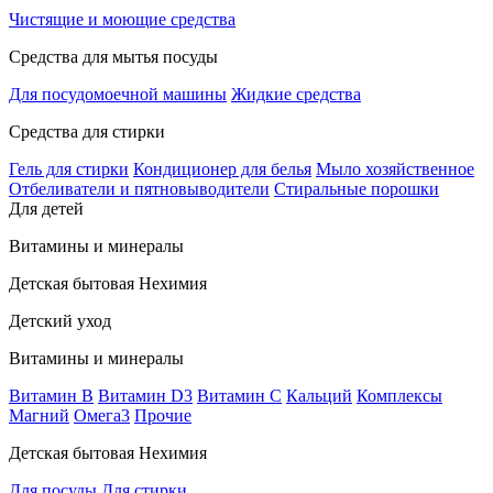
Чистящие и моющие средства
Средства для мытья посуды
Для посудомоечной машины
Жидкие средства
Средства для стирки
Гель для стирки
Кондиционер для белья
Мыло хозяйственное
Отбеливатели и пятновыводители
Стиральные порошки
Для детей
Витамины и минералы
Детская бытовая Нехимия
Детский уход
Витамины и минералы
Витамин В
Витамин D3
Витамин С
Кальций
Комплексы
Магний
Омега3
Прочие
Детская бытовая Нехимия
Для посуды
Для стирки