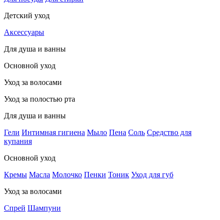
Детский уход
Аксессуары
Для душа и ванны
Основной уход
Уход за волосами
Уход за полостью рта
Для душа и ванны
Гели
Интимная гигиена
Мыло
Пена
Соль
Средство для
купания
Основной уход
Кремы
Масла
Молочко
Пенки
Тоник
Уход для губ
Уход за волосами
Спрей
Шампуни