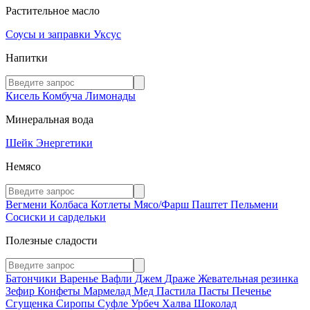
Растительное масло
Соусы и заправки
Уксус
Напитки
Кисель
Комбуча
Лимонады
Минеральная вода
Шейк
Энергетики
Немясо
Вегмени
Колбаса
Котлеты
Мясо/Фарш
Паштет
Пельмени
Сосиски и сардельки
Полезные сладости
Батончики
Варенье
Вафли
Джем
Драже
Жевательная резинка
Зефир
Конфеты
Мармелад
Мед
Пастила
Пасты
Печенье
Сгущенка
Сиропы
Суфле
Урбеч
Халва
Шоколад