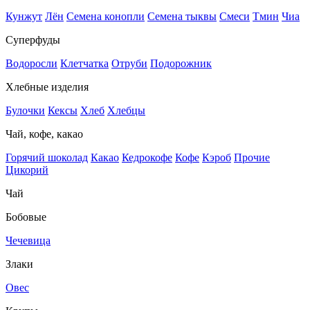
Кунжут
Лён
Семена конопли
Семена тыквы
Смеси
Тмин
Чиа
Суперфуды
Водоросли
Клетчатка
Отруби
Подорожник
Хлебные изделия
Булочки
Кексы
Хлеб
Хлебцы
Чай, кофе, какао
Горячий шоколад
Какао
Кедрокофе
Кофе
Кэроб
Прочие
Цикорий
Чай
Бобовые
Чечевица
Злаки
Овес