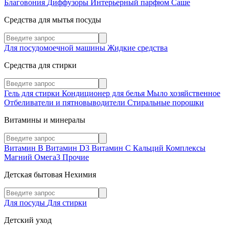
Благовония
Диффузоры
Интерьерный парфюм
Саше
Средства для мытья посуды
Для посудомоечной машины
Жидкие средства
Средства для стирки
Гель для стирки
Кондиционер для белья
Мыло хозяйственное
Отбеливатели и пятновыводители
Стиральные порошки
Витамины и минералы
Витамин В
Витамин D3
Витамин С
Кальций
Комплексы
Магний
Омега3
Прочие
Детская бытовая Нехимия
Для посуды
Для стирки
Детский уход