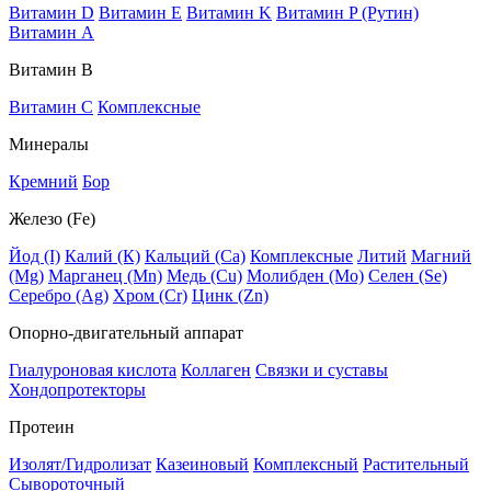
Витамин D
Витамин E
Витамин K
Витамин P (Рутин)
Витамин А
Витамин В
Витамин C
Комплексные
Минералы
Кремний
Бор
Железо (Fe)
Йод (I)
Калий (К)
Кальций (Са)
Комплексные
Литий
Магний
(Mg)
Марганец (Mn)
Медь (Сu)
Молибден (Мо)
Селен (Se)
Серебро (Ag)
Хром (Cr)
Цинк (Zn)
Опорно-двигательный аппарат
Гиалуроновая кислота
Коллаген
Связки и суставы
Хондопротекторы
Протеин
Изолят/Гидролизат
Казеиновый
Комплексный
Растительный
Сывороточный