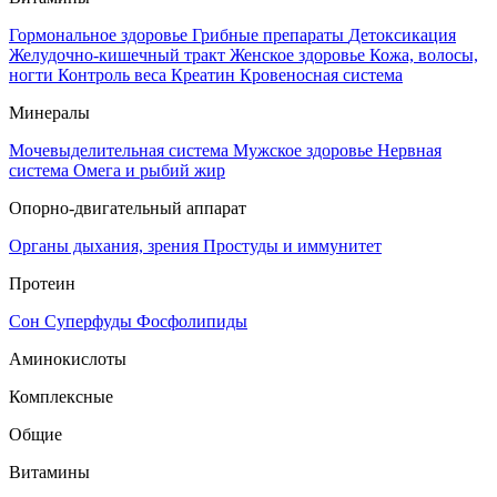
Гормональное здоровье
Грибные препараты
Детоксикация
Желудочно-кишечный тракт
Женское здоровье
Кожа, волосы,
ногти
Контроль веса
Креатин
Кровеносная система
Минералы
Мочевыделительная система
Мужское здоровье
Нервная
система
Омега и рыбий жир
Опорно-двигательный аппарат
Органы дыхания, зрения
Простуды и иммунитет
Протеин
Сон
Суперфуды
Фосфолипиды
Аминокислоты
Комплексные
Общие
Витамины