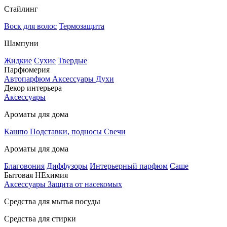
Стайлинг
Воск для волос
Термозащита
Шампуни
Жидкие
Сухие
Твердые
Парфюмерия
Автопарфюм
Аксессуары
Духи
Декор интерьера
Аксессуары
Ароматы для дома
Кашпо
Подставки, подносы
Свечи
Ароматы для дома
Благовония
Диффузоры
Интерьерный парфюм
Саше
Бытовая НЕхимия
Аксессуары
Защита от насекомых
Средства для мытья посуды
Средства для стирки