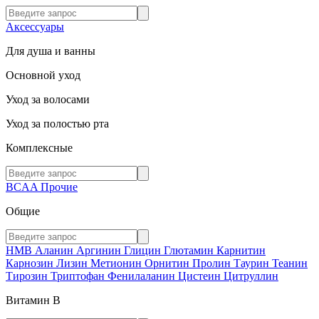
Аксессуары
Для душа и ванны
Основной уход
Уход за волосами
Уход за полостью рта
Комплексные
BCAA
Прочие
Общие
HMB
Аланин
Аргинин
Глицин
Глютамин
Карнитин
Карнозин
Лизин
Метионин
Орнитин
Пролин
Таурин
Теанин
Тирозин
Триптофан
Фенилаланин
Цистеин
Цитруллин
Витамин В