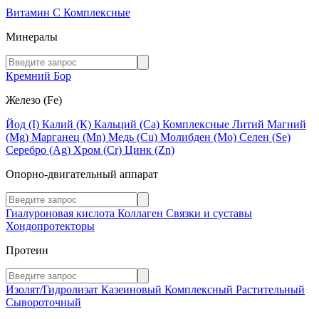
Витамин C
Комплексные
Минералы
Кремний
Бор
Железо (Fe)
Йод (I)
Калий (К)
Кальций (Са)
Комплексные
Литий
Магний
(Mg)
Марганец (Mn)
Медь (Сu)
Молибден (Мо)
Селен (Se)
Серебро (Ag)
Хром (Cr)
Цинк (Zn)
Опорно-двигательный аппарат
Гиалуроновая кислота
Коллаген
Связки и суставы
Хондопротекторы
Протеин
Изолят/Гидролизат
Казеиновый
Комплексный
Растительный
Сывороточный