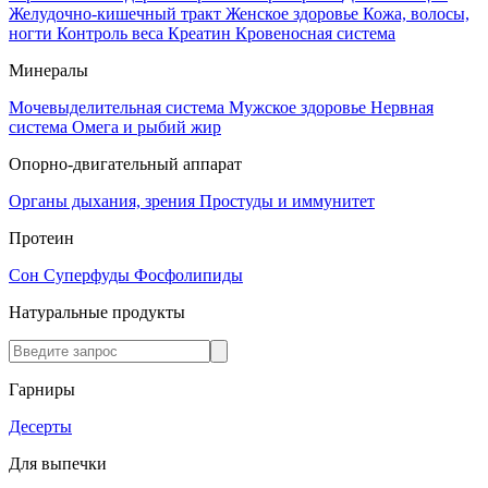
Желудочно-кишечный тракт
Женское здоровье
Кожа, волосы,
ногти
Контроль веса
Креатин
Кровеносная система
Минералы
Мочевыделительная система
Мужское здоровье
Нервная
система
Омега и рыбий жир
Опорно-двигательный аппарат
Органы дыхания, зрения
Простуды и иммунитет
Протеин
Сон
Суперфуды
Фосфолипиды
Натуральные продукты
Гарниры
Десерты
Для выпечки