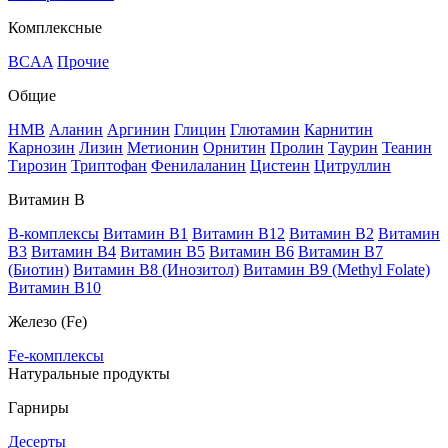
Комплексные
BCAA
Прочие
Общие
HMB
Аланин
Аргинин
Глицин
Глютамин
Карнитин
Карнозин
Лизин
Метионин
Орнитин
Пролин
Таурин
Теанин
Тирозин
Триптофан
Фенилаланин
Цистеин
Цитруллин
Витамин В
B-комплексы
Витамин B1
Витамин B12
Витамин B2
Витамин
B3
Витамин B4
Витамин B5
Витамин B6
Витамин B7
(Биотин)
Витамин B8 (Инозитол)
Витамин B9 (Methyl Folate)
Витамин В10
Железо (Fe)
Fe-комплексы
Натуральные продукты
Гарниры
Десерты