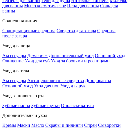
Гейзеры для ванны
Гели для душа
Интимная гигиена
Молочко
для ванны
Мыло косметическое
Пена для ванны
Соль для
ванны
Солнечная линия
Солнцезащитные средства
Средства для загара
Средства
после загара
Уход для лица
Аксессуары
Демакияж
Дополнительный уход
Основной уход
Очищение
Уход для губ
Уход за бровями и ресницами
Уход для тела
Аксессуары
Антицеллюлитные средства
Дезодоранты
Основной уход
Уход для ног
Уход для рук
Уход за полостью рта
Зубные пасты
Зубные щетки
Ополаскиватели
Дополнительный уход
Кремы
Маски
Масло
Скрабы и пилинги
Спреи
Сыворотки