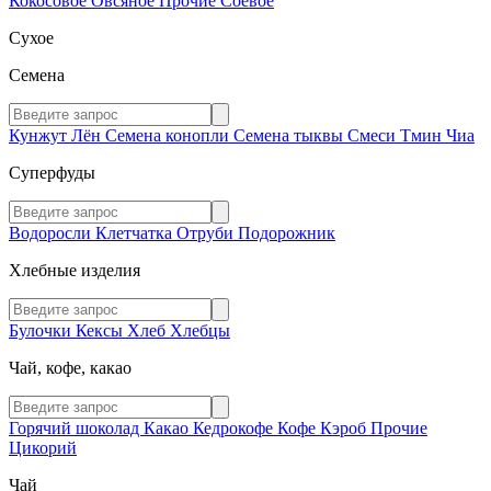
Кокосовое
Овсяное
Прочие
Соевое
Сухое
Семена
Кунжут
Лён
Семена конопли
Семена тыквы
Смеси
Тмин
Чиа
Суперфуды
Водоросли
Клетчатка
Отруби
Подорожник
Хлебные изделия
Булочки
Кексы
Хлеб
Хлебцы
Чай, кофе, какао
Горячий шоколад
Какао
Кедрокофе
Кофе
Кэроб
Прочие
Цикорий
Чай