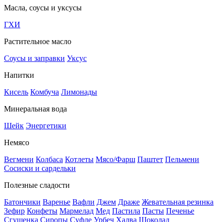
Масла, соусы и уксусы
ГХИ
Растительное масло
Соусы и заправки
Уксус
Напитки
Кисель
Комбуча
Лимонады
Минеральная вода
Шейк
Энергетики
Немясо
Вегмени
Колбаса
Котлеты
Мясо/Фарш
Паштет
Пельмени
Сосиски и сардельки
Полезные сладости
Батончики
Варенье
Вафли
Джем
Драже
Жевательная резинка
Зефир
Конфеты
Мармелад
Мед
Пастила
Пасты
Печенье
Сгущенка
Сиропы
Суфле
Урбеч
Халва
Шоколад