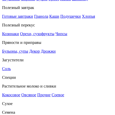
Полезный завтрак
Готовые завтраки
Гранола
Каши
Подушечки
Хлопья
Полезный перекус
Козинаки
Орехи, сухофрукты
Чипсы
Пряности и приправы
Бульоны, супы
Декор
Дрожжи
Загустители
Соль
Специи
Растительное молоко и сливки
Кокосовое
Овсяное
Прочие
Соевое
Сухое
Семена