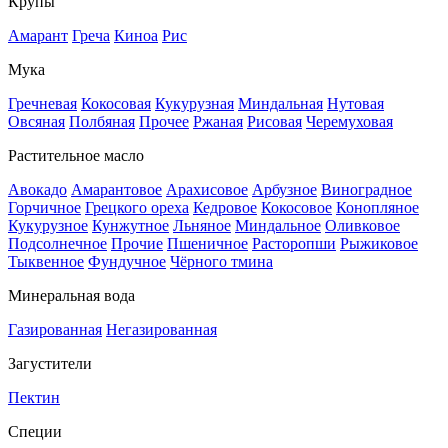
Крупы
Амарант
Греча
Киноа
Рис
Мука
Гречневая
Кокосовая
Кукурузная
Миндальная
Нутовая
Овсяная
Полбяная
Прочее
Ржаная
Рисовая
Черемуховая
Растительное масло
Авокадо
Амарантовое
Арахисовое
Арбузное
Виноградное
Горчичное
Грецкого ореха
Кедровое
Кокосовое
Конопляное
Кукурузное
Кунжутное
Льняное
Миндальное
Оливковое
Подсолнечное
Прочие
Пшеничное
Расторопши
Рыжиковое
Тыквенное
Фундучное
Чёрного тмина
Минеральная вода
Газированная
Негазированная
Загустители
Пектин
Специи