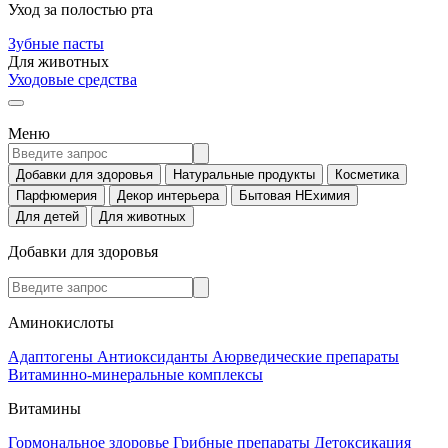
Уход за полостью рта
Зубные пасты
Для животных
Уходовые средства
Меню
Добавки для здоровья
Натуральные продукты
Косметика
Парфюмерия
Декор интерьера
Бытовая НЕхимия
Для детей
Для животных
Добавки для здоровья
Аминокислоты
Адаптогены
Антиоксиданты
Аюрведические препараты
Витаминно-минеральные комплексы
Витамины
Гормональное здоровье
Грибные препараты
Детоксикация