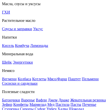
Масла, соусы и уксусы
ГХИ
Растительное масло
Соусы и заправки
Уксус
Напитки
Кисель
Комбуча
Лимонады
Минеральная вода
Шейк
Энергетики
Немясо
Вегмени
Колбаса
Котлеты
Мясо/Фарш
Паштет
Пельмени
Сосиски и сардельки
Полезные сладости
Батончики
Варенье
Вафли
Джем
Драже
Жевательная резинка
Зефир
Конфеты
Мармелад
Мед
Пастила
Пасты
Печенье
Сгущенка
Сиропы
Суфле
Урбеч
Халва
Шоколад