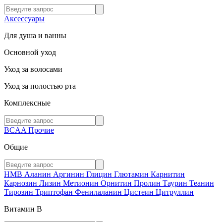
Аксессуары
Для душа и ванны
Основной уход
Уход за волосами
Уход за полостью рта
Комплексные
BCAA
Прочие
Общие
HMB
Аланин
Аргинин
Глицин
Глютамин
Карнитин
Карнозин
Лизин
Метионин
Орнитин
Пролин
Таурин
Теанин
Тирозин
Триптофан
Фенилаланин
Цистеин
Цитруллин
Витамин В