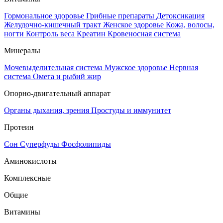
Гормональное здоровье
Грибные препараты
Детоксикация
Желудочно-кишечный тракт
Женское здоровье
Кожа, волосы,
ногти
Контроль веса
Креатин
Кровеносная система
Минералы
Мочевыделительная система
Мужское здоровье
Нервная
система
Омега и рыбий жир
Опорно-двигательный аппарат
Органы дыхания, зрения
Простуды и иммунитет
Протеин
Сон
Суперфуды
Фосфолипиды
Аминокислоты
Комплексные
Общие
Витамины