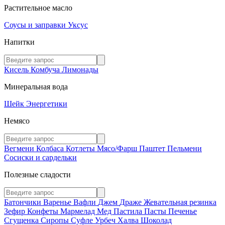
Растительное масло
Соусы и заправки
Уксус
Напитки
Кисель
Комбуча
Лимонады
Минеральная вода
Шейк
Энергетики
Немясо
Вегмени
Колбаса
Котлеты
Мясо/Фарш
Паштет
Пельмени
Сосиски и сардельки
Полезные сладости
Батончики
Варенье
Вафли
Джем
Драже
Жевательная резинка
Зефир
Конфеты
Мармелад
Мед
Пастила
Пасты
Печенье
Сгущенка
Сиропы
Суфле
Урбеч
Халва
Шоколад