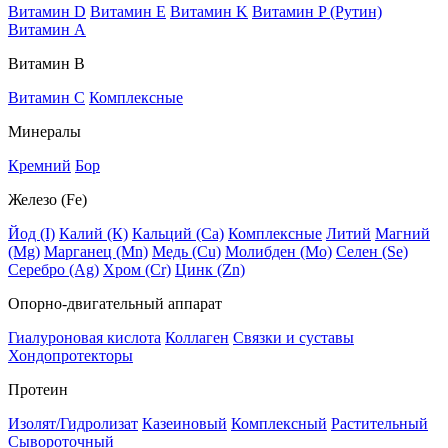
Витамин D
Витамин E
Витамин K
Витамин P (Рутин)
Витамин А
Витамин В
Витамин C
Комплексные
Минералы
Кремний
Бор
Железо (Fe)
Йод (I)
Калий (К)
Кальций (Са)
Комплексные
Литий
Магний
(Mg)
Марганец (Mn)
Медь (Сu)
Молибден (Мо)
Селен (Se)
Серебро (Ag)
Хром (Cr)
Цинк (Zn)
Опорно-двигательный аппарат
Гиалуроновая кислота
Коллаген
Связки и суставы
Хондопротекторы
Протеин
Изолят/Гидролизат
Казеиновый
Комплексный
Растительный
Сывороточный