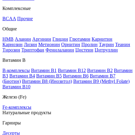
Комплексные
BCAA
Прочие
Общие
HMB
Аланин
Аргинин
Глицин
Глютамин
Карнитин
Карнозин
Лизин
Метионин
Орнитин
Пролин
Таурин
Теанин
Тирозин
Триптофан
Фенилаланин
Цистеин
Цитруллин
Витамин В
B-комплексы
Витамин B1
Витамин B12
Витамин B2
Витамин
B3
Витамин B4
Витамин B5
Витамин B6
Витамин B7
(Биотин)
Витамин B8 (Инозитол)
Витамин B9 (Methyl Folate)
Витамин В10
Железо (Fe)
Fe-комплексы
Натуральные продукты
Гарниры
Десерты