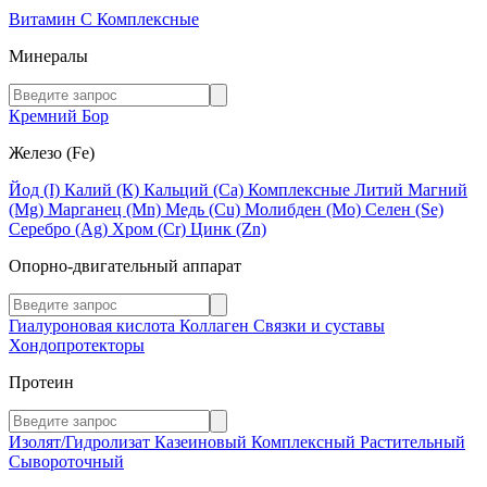
Витамин C
Комплексные
Минералы
Кремний
Бор
Железо (Fe)
Йод (I)
Калий (К)
Кальций (Са)
Комплексные
Литий
Магний
(Mg)
Марганец (Mn)
Медь (Сu)
Молибден (Мо)
Селен (Se)
Серебро (Ag)
Хром (Cr)
Цинк (Zn)
Опорно-двигательный аппарат
Гиалуроновая кислота
Коллаген
Связки и суставы
Хондопротекторы
Протеин
Изолят/Гидролизат
Казеиновый
Комплексный
Растительный
Сывороточный