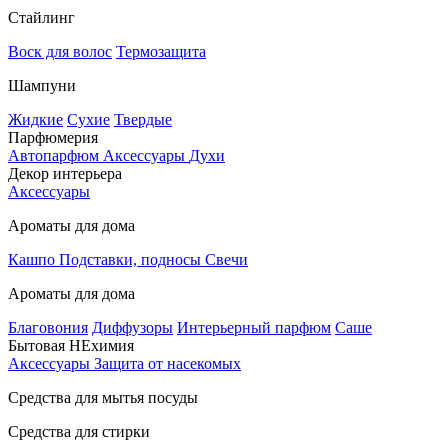
Стайлинг
Воск для волос
Термозащита
Шампуни
Жидкие
Сухие
Твердые
Парфюмерия
Автопарфюм
Аксессуары
Духи
Декор интерьера
Аксессуары
Ароматы для дома
Кашпо
Подставки, подносы
Свечи
Ароматы для дома
Благовония
Диффузоры
Интерьерный парфюм
Саше
Бытовая НЕхимия
Аксессуары
Защита от насекомых
Средства для мытья посуды
Средства для стирки