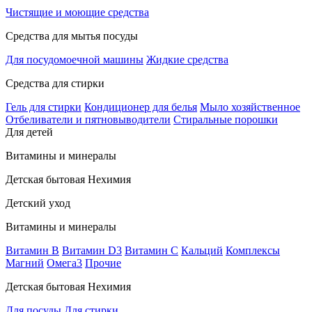
Чистящие и моющие средства
Средства для мытья посуды
Для посудомоечной машины
Жидкие средства
Средства для стирки
Гель для стирки
Кондиционер для белья
Мыло хозяйственное
Отбеливатели и пятновыводители
Стиральные порошки
Для детей
Витамины и минералы
Детская бытовая Нехимия
Детский уход
Витамины и минералы
Витамин В
Витамин D3
Витамин С
Кальций
Комплексы
Магний
Омега3
Прочие
Детская бытовая Нехимия
Для посуды
Для стирки