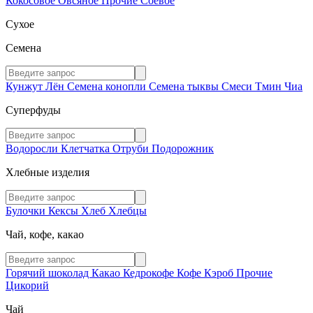
Кокосовое
Овсяное
Прочие
Соевое
Сухое
Семена
Кунжут
Лён
Семена конопли
Семена тыквы
Смеси
Тмин
Чиа
Суперфуды
Водоросли
Клетчатка
Отруби
Подорожник
Хлебные изделия
Булочки
Кексы
Хлеб
Хлебцы
Чай, кофе, какао
Горячий шоколад
Какао
Кедрокофе
Кофе
Кэроб
Прочие
Цикорий
Чай