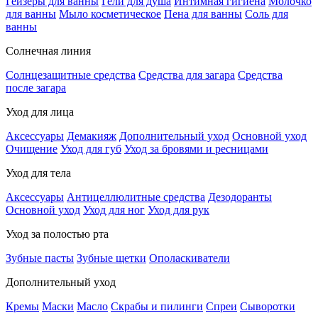
Гейзеры для ванны
Гели для душа
Интимная гигиена
Молочко
для ванны
Мыло косметическое
Пена для ванны
Соль для
ванны
Солнечная линия
Солнцезащитные средства
Средства для загара
Средства
после загара
Уход для лица
Аксессуары
Демакияж
Дополнительный уход
Основной уход
Очищение
Уход для губ
Уход за бровями и ресницами
Уход для тела
Аксессуары
Антицеллюлитные средства
Дезодоранты
Основной уход
Уход для ног
Уход для рук
Уход за полостью рта
Зубные пасты
Зубные щетки
Ополаскиватели
Дополнительный уход
Кремы
Маски
Масло
Скрабы и пилинги
Спреи
Сыворотки