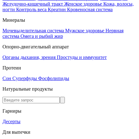
Желудочно-кишечный тракт
Женское здоровье
Кожа, волосы,
ногти
Контроль веса
Креатин
Кровеносная система
Минералы
Мочевыделительная система
Мужское здоровье
Нервная
система
Омега и рыбий жир
Опорно-двигательный аппарат
Органы дыхания, зрения
Простуды и иммунитет
Протеин
Сон
Суперфуды
Фосфолипиды
Натуральные продукты
Гарниры
Десерты
Для выпечки