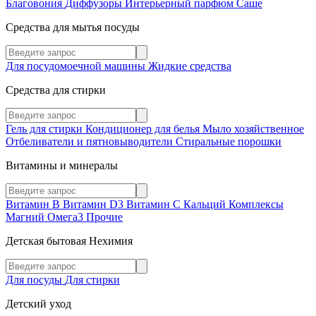
Благовония
Диффузоры
Интерьерный парфюм
Саше
Средства для мытья посуды
Для посудомоечной машины
Жидкие средства
Средства для стирки
Гель для стирки
Кондиционер для белья
Мыло хозяйственное
Отбеливатели и пятновыводители
Стиральные порошки
Витамины и минералы
Витамин В
Витамин D3
Витамин С
Кальций
Комплексы
Магний
Омега3
Прочие
Детская бытовая Нехимия
Для посуды
Для стирки
Детский уход