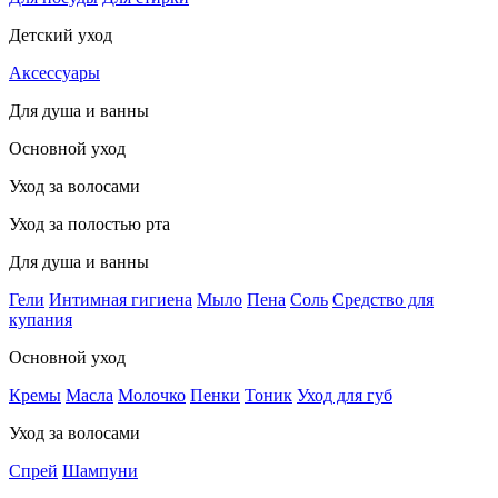
Детский уход
Аксессуары
Для душа и ванны
Основной уход
Уход за волосами
Уход за полостью рта
Для душа и ванны
Гели
Интимная гигиена
Мыло
Пена
Соль
Средство для
купания
Основной уход
Кремы
Масла
Молочко
Пенки
Тоник
Уход для губ
Уход за волосами
Спрей
Шампуни