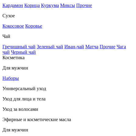
Кардамон
Корица
Куркума
Миксы
Прочие
Сухое
Кокосовое
Коровье
Чай
Гречишный чай
Зеленый чай
Иван-чай
Матча
Прочие
Чага
чай
Черный чай
Косметика
Для мужчин
Наборы
Универсальный уход
Уход для лица и тела
Уход за волосами
Эфирные и косметические масла
Для мужчин