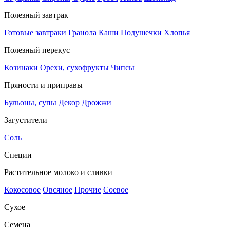
Полезный завтрак
Готовые завтраки
Гранола
Каши
Подушечки
Хлопья
Полезный перекус
Козинаки
Орехи, сухофрукты
Чипсы
Пряности и приправы
Бульоны, супы
Декор
Дрожжи
Загустители
Соль
Специи
Растительное молоко и сливки
Кокосовое
Овсяное
Прочие
Соевое
Сухое
Семена