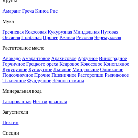
Крупы
Амарант
Греча
Киноа
Рис
Мука
Гречневая
Кокосовая
Кукурузная
Миндальная
Нутовая
Овсяная
Полбяная
Прочее
Ржаная
Рисовая
Черемуховая
Растительное масло
Авокадо
Амарантовое
Арахисовое
Арбузное
Виноградное
Горчичное
Грецкого ореха
Кедровое
Кокосовое
Конопляное
Кукурузное
Кунжутное
Льняное
Миндальное
Оливковое
Подсолнечное
Прочие
Пшеничное
Расторопши
Рыжиковое
Тыквенное
Фундучное
Чёрного тмина
Минеральная вода
Газированная
Негазированная
Загустители
Пектин
Специи