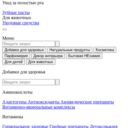
Уход за полостью рта
Зубные пасты
Для животных
Уходовые средства
Меню
Добавки для здоровья
Натуральные продукты
Косметика
Парфюмерия
Декор интерьера
Бытовая НЕхимия
Для детей
Для животных
Добавки для здоровья
Аминокислоты
Адаптогены
Антиоксиданты
Аюрведические препараты
Витаминно-минеральные комплексы
Витамины
Гормональное здоровье
Грибные препараты
Детоксикация