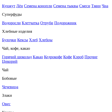
Кунжут
Лён
Семена конопли
Семена тыквы
Смеси
Тмин
Чиа
Суперфуды
Водоросли
Клетчатка
Отруби
Подорожник
Хлебные изделия
Булочки
Кексы
Хлеб
Хлебцы
Чай, кофе, какао
Горячий шоколад
Какао
Кедрокофе
Кофе
Кэроб
Прочие
Цикорий
Чай
Бобовые
Чечевица
Злаки
Овес