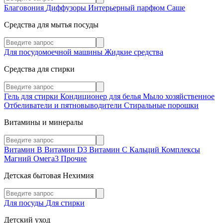
Благовония
Диффузоры
Интерьерный парфюм
Саше
Средства для мытья посуды
Для посудомоечной машины
Жидкие средства
Средства для стирки
Гель для стирки
Кондиционер для белья
Мыло хозяйственное
Отбеливатели и пятновыводители
Стиральные порошки
Витамины и минералы
Витамин В
Витамин D3
Витамин С
Кальций
Комплексы
Магний
Омега3
Прочие
Детская бытовая Нехимия
Для посуды
Для стирки
Детский уход