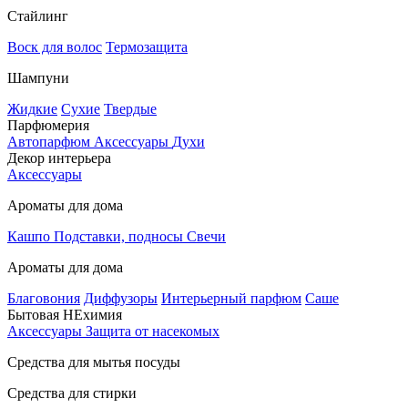
Стайлинг
Воск для волос
Термозащита
Шампуни
Жидкие
Сухие
Твердые
Парфюмерия
Автопарфюм
Аксессуары
Духи
Декор интерьера
Аксессуары
Ароматы для дома
Кашпо
Подставки, подносы
Свечи
Ароматы для дома
Благовония
Диффузоры
Интерьерный парфюм
Саше
Бытовая НЕхимия
Аксессуары
Защита от насекомых
Средства для мытья посуды
Средства для стирки