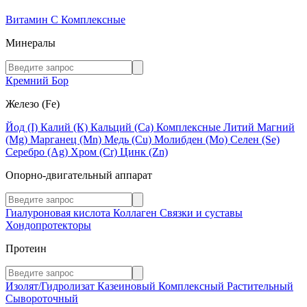
Витамин C
Комплексные
Минералы
Кремний
Бор
Железо (Fe)
Йод (I)
Калий (К)
Кальций (Са)
Комплексные
Литий
Магний
(Mg)
Марганец (Mn)
Медь (Сu)
Молибден (Мо)
Селен (Se)
Серебро (Ag)
Хром (Cr)
Цинк (Zn)
Опорно-двигательный аппарат
Гиалуроновая кислота
Коллаген
Связки и суставы
Хондопротекторы
Протеин
Изолят/Гидролизат
Казеиновый
Комплексный
Растительный
Сывороточный