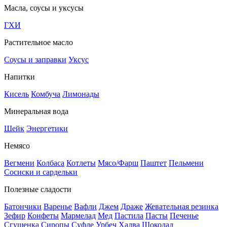
Масла, соусы и уксусы
ГХИ
Растительное масло
Соусы и заправки
Уксус
Напитки
Кисель
Комбуча
Лимонады
Минеральная вода
Шейк
Энергетики
Немясо
Вегмени
Колбаса
Котлеты
Мясо/Фарш
Паштет
Пельмени
Сосиски и сардельки
Полезные сладости
Батончики
Варенье
Вафли
Джем
Драже
Жевательная резинка
Зефир
Конфеты
Мармелад
Мед
Пастила
Пасты
Печенье
Сгущенка
Сиропы
Суфле
Урбеч
Халва
Шоколад