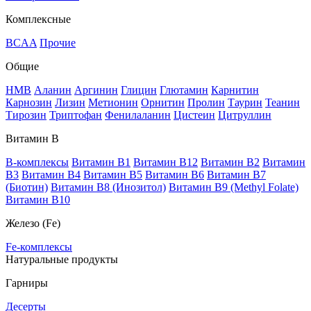
Комплексные
BCAA
Прочие
Общие
HMB
Аланин
Аргинин
Глицин
Глютамин
Карнитин
Карнозин
Лизин
Метионин
Орнитин
Пролин
Таурин
Теанин
Тирозин
Триптофан
Фенилаланин
Цистеин
Цитруллин
Витамин В
B-комплексы
Витамин B1
Витамин B12
Витамин B2
Витамин
B3
Витамин B4
Витамин B5
Витамин B6
Витамин B7
(Биотин)
Витамин B8 (Инозитол)
Витамин B9 (Methyl Folate)
Витамин В10
Железо (Fe)
Fe-комплексы
Натуральные продукты
Гарниры
Десерты