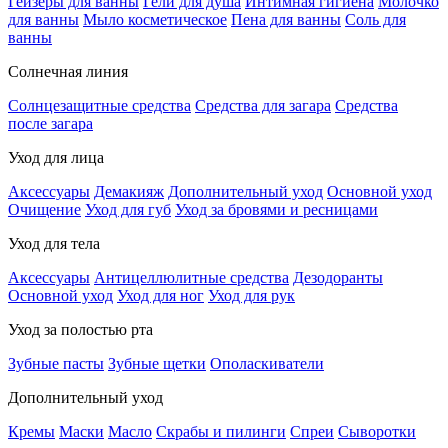
Гейзеры для ванны
Гели для душа
Интимная гигиена
Молочко
для ванны
Мыло косметическое
Пена для ванны
Соль для
ванны
Солнечная линия
Солнцезащитные средства
Средства для загара
Средства
после загара
Уход для лица
Аксессуары
Демакияж
Дополнительный уход
Основной уход
Очищение
Уход для губ
Уход за бровями и ресницами
Уход для тела
Аксессуары
Антицеллюлитные средства
Дезодоранты
Основной уход
Уход для ног
Уход для рук
Уход за полостью рта
Зубные пасты
Зубные щетки
Ополаскиватели
Дополнительный уход
Кремы
Маски
Масло
Скрабы и пилинги
Спреи
Сыворотки