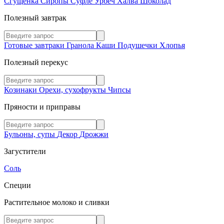
Сгущенка
Сиропы
Суфле
Урбеч
Халва
Шоколад
Полезный завтрак
Готовые завтраки
Гранола
Каши
Подушечки
Хлопья
Полезный перекус
Козинаки
Орехи, сухофрукты
Чипсы
Пряности и приправы
Бульоны, супы
Декор
Дрожжи
Загустители
Соль
Специи
Растительное молоко и сливки