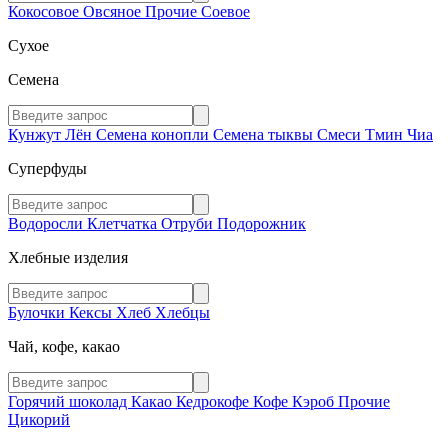
Кокосовое
Овсяное
Прочие
Соевое
Сухое
Семена
Кунжут
Лён
Семена конопли
Семена тыквы
Смеси
Тмин
Чиа
Суперфуды
Водоросли
Клетчатка
Отруби
Подорожник
Хлебные изделия
Булочки
Кексы
Хлеб
Хлебцы
Чай, кофе, какао
Горячий шоколад
Какао
Кедрокофе
Кофе
Кэроб
Прочие
Цикорий