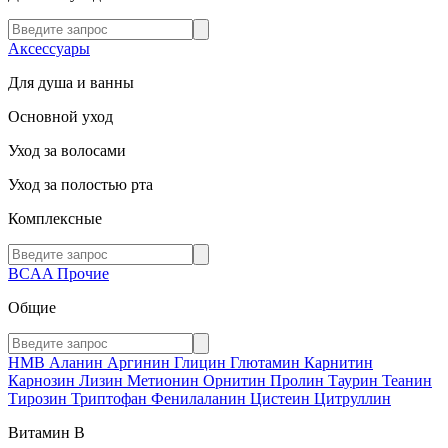
Аксессуары
Для душа и ванны
Основной уход
Уход за волосами
Уход за полостью рта
Комплексные
BCAA
Прочие
Общие
HMB
Аланин
Аргинин
Глицин
Глютамин
Карнитин
Карнозин
Лизин
Метионин
Орнитин
Пролин
Таурин
Теанин
Тирозин
Триптофан
Фенилаланин
Цистеин
Цитруллин
Витамин В