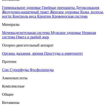
Гормональное здоровье
Грибные препараты
Детоксикация
Желудочно-кишечный тракт
Женское здоровье
Кожа, волосы,
ногти
Контроль веса
Креатин
Кровеносная система
Минералы
Мочевыделительная система
Мужское здоровье
Нервная
система
Омега и рыбий жир
Опорно-двигательный аппарат
Органы дыхания, зрения
Простуды и иммунитет
Протеин
Сон
Суперфуды
Фосфолипиды
Аминокислоты
Комплексные
Общие
Витамины