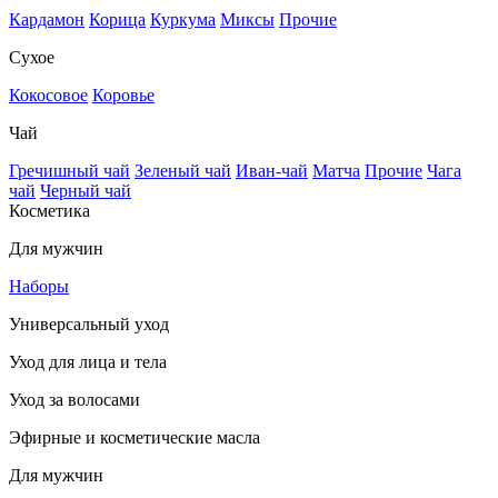
Кардамон
Корица
Куркума
Миксы
Прочие
Сухое
Кокосовое
Коровье
Чай
Гречишный чай
Зеленый чай
Иван-чай
Матча
Прочие
Чага
чай
Черный чай
Косметика
Для мужчин
Наборы
Универсальный уход
Уход для лица и тела
Уход за волосами
Эфирные и косметические масла
Для мужчин