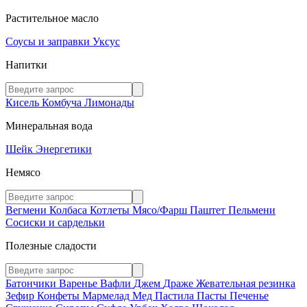
Растительное масло
Соусы и заправки
Уксус
Напитки
Кисель
Комбуча
Лимонады
Минеральная вода
Шейк
Энергетики
Немясо
Вегмени
Колбаса
Котлеты
Мясо/Фарш
Паштет
Пельмени
Сосиски и сардельки
Полезные сладости
Батончики
Варенье
Вафли
Джем
Драже
Жевательная резинка
Зефир
Конфеты
Мармелад
Мед
Пастила
Пасты
Печенье