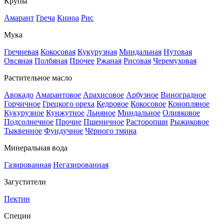
Крупы
Амарант
Греча
Киноа
Рис
Мука
Гречневая
Кокосовая
Кукурузная
Миндальная
Нутовая
Овсяная
Полбяная
Прочее
Ржаная
Рисовая
Черемуховая
Растительное масло
Авокадо
Амарантовое
Арахисовое
Арбузное
Виноградное
Горчичное
Грецкого ореха
Кедровое
Кокосовое
Конопляное
Кукурузное
Кунжутное
Льняное
Миндальное
Оливковое
Подсолнечное
Прочие
Пшеничное
Расторопши
Рыжиковое
Тыквенное
Фундучное
Чёрного тмина
Минеральная вода
Газированная
Негазированная
Загустители
Пектин
Специи