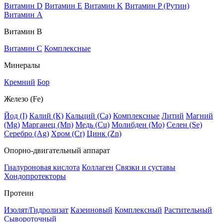
Витамин D
Витамин E
Витамин K
Витамин P (Рутин)
Витамин А
Витамин В
Витамин C
Комплексные
Минералы
Кремний
Бор
Железо (Fe)
Йод (I)
Калий (К)
Кальций (Са)
Комплексные
Литий
Магний
(Mg)
Марганец (Mn)
Медь (Сu)
Молибден (Мо)
Селен (Se)
Серебро (Ag)
Хром (Cr)
Цинк (Zn)
Опорно-двигательный аппарат
Гиалуроновая кислота
Коллаген
Связки и суставы
Хондопротекторы
Протеин
Изолят/Гидролизат
Казеиновый
Комплексный
Растительный
Сывороточный