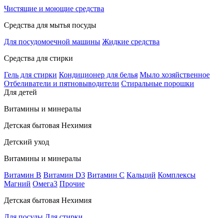
Чистящие и моющие средства
Средства для мытья посуды
Для посудомоечной машины
Жидкие средства
Средства для стирки
Гель для стирки
Кондиционер для белья
Мыло хозяйственное
Отбеливатели и пятновыводители
Стиральные порошки
Для детей
Витамины и минералы
Детская бытовая Нехимия
Детский уход
Витамины и минералы
Витамин В
Витамин D3
Витамин С
Кальций
Комплексы
Магний
Омега3
Прочие
Детская бытовая Нехимия
Для посуды
Для стирки