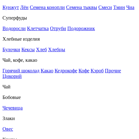
Кунжут
Лён
Семена конопли
Семена тыквы
Смеси
Тмин
Чиа
Суперфуды
Водоросли
Клетчатка
Отруби
Подорожник
Хлебные изделия
Булочки
Кексы
Хлеб
Хлебцы
Чай, кофе, какао
Горячий шоколад
Какао
Кедрокофе
Кофе
Кэроб
Прочие
Цикорий
Чай
Бобовые
Чечевица
Злаки
Овес