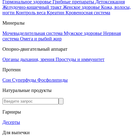
Гормональное здоровье
Грибные препараты
Детоксикация
Желудочно-кишечный тракт
Женское здоровье
Кожа, волосы,
ногти
Контроль веса
Креатин
Кровеносная система
Минералы
Мочевыделительная система
Мужское здоровье
Нервная
система
Омега и рыбий жир
Опорно-двигательный аппарат
Органы дыхания, зрения
Простуды и иммунитет
Протеин
Сон
Суперфуды
Фосфолипиды
Натуральные продукты
Гарниры
Десерты
Для выпечки