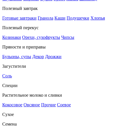
Полезный завтрак
Готовые завтраки
Гранола
Каши
Подушечки
Хлопья
Полезный перекус
Козинаки
Орехи, сухофрукты
Чипсы
Пряности и приправы
Бульоны, супы
Декор
Дрожжи
Загустители
Соль
Специи
Растительное молоко и сливки
Кокосовое
Овсяное
Прочие
Соевое
Сухое
Семена