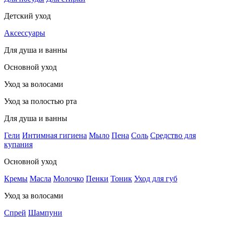
Детский уход
Аксессуары
Для душа и ванны
Основной уход
Уход за волосами
Уход за полостью рта
Для душа и ванны
Гели
Интимная гигиена
Мыло
Пена
Соль
Средство для
купания
Основной уход
Кремы
Масла
Молочко
Пенки
Тоник
Уход для губ
Уход за волосами
Спрей
Шампуни