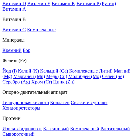
Витамин D
Витамин E
Витамин K
Витамин P (Рутин)
Витамин А
Витамин В
Витамин C
Комплексные
Минералы
Кремний
Бор
Железо (Fe)
Йод (I)
Калий (К)
Кальций (Са)
Комплексные
Литий
Магний
(Mg)
Марганец (Mn)
Медь (Сu)
Молибден (Мо)
Селен (Se)
Серебро (Ag)
Хром (Cr)
Цинк (Zn)
Опорно-двигательный аппарат
Гиалуроновая кислота
Коллаген
Связки и суставы
Хондопротекторы
Протеин
Изолят/Гидролизат
Казеиновый
Комплексный
Растительный
Сывороточный