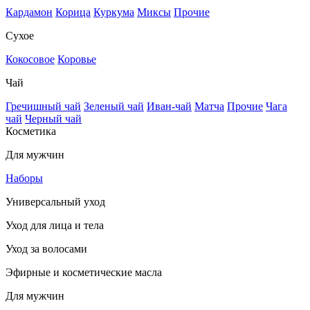
Кардамон
Корица
Куркума
Миксы
Прочие
Сухое
Кокосовое
Коровье
Чай
Гречишный чай
Зеленый чай
Иван-чай
Матча
Прочие
Чага
чай
Черный чай
Косметика
Для мужчин
Наборы
Универсальный уход
Уход для лица и тела
Уход за волосами
Эфирные и косметические масла
Для мужчин