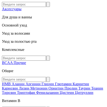
Аксессуары
Для душа и ванны
Основной уход
Уход за волосами
Уход за полостью рта
Комплексные
BCAA
Прочие
Общие
HMB
Аланин
Аргинин
Глицин
Глютамин
Карнитин
Карнозин
Лизин
Метионин
Орнитин
Пролин
Таурин
Теанин
Тирозин
Триптофан
Фенилаланин
Цистеин
Цитруллин
Витамин В