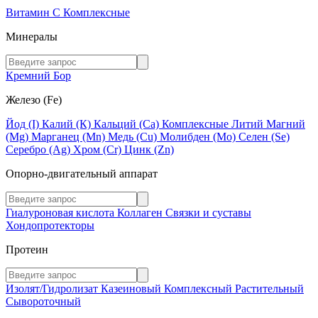
Витамин C
Комплексные
Минералы
Кремний
Бор
Железо (Fe)
Йод (I)
Калий (К)
Кальций (Са)
Комплексные
Литий
Магний
(Mg)
Марганец (Mn)
Медь (Сu)
Молибден (Мо)
Селен (Se)
Серебро (Ag)
Хром (Cr)
Цинк (Zn)
Опорно-двигательный аппарат
Гиалуроновая кислота
Коллаген
Связки и суставы
Хондопротекторы
Протеин
Изолят/Гидролизат
Казеиновый
Комплексный
Растительный
Сывороточный