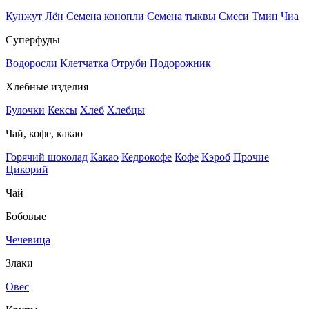
Кунжут
Лён
Семена конопли
Семена тыквы
Смеси
Тмин
Чиа
Суперфуды
Водоросли
Клетчатка
Отруби
Подорожник
Хлебные изделия
Булочки
Кексы
Хлеб
Хлебцы
Чай, кофе, какао
Горячий шоколад
Какао
Кедрокофе
Кофе
Кэроб
Прочие
Цикорий
Чай
Бобовые
Чечевица
Злаки
Овес