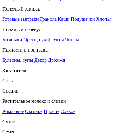
Полезный завтрак
Готовые завтраки
Гранола
Каши
Подушечки
Хлопья
Полезный перекус
Козинаки
Орехи, сухофрукты
Чипсы
Пряности и приправы
Бульоны, супы
Декор
Дрожжи
Загустители
Соль
Специи
Растительное молоко и сливки
Кокосовое
Овсяное
Прочие
Соевое
Сухое
Семена