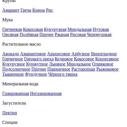
Крупы
Амарант
Греча
Киноа
Рис
Мука
Гречневая
Кокосовая
Кукурузная
Миндальная
Нутовая
Овсяная
Полбяная
Прочее
Ржаная
Рисовая
Черемуховая
Растительное масло
Авокадо
Амарантовое
Арахисовое
Арбузное
Виноградное
Горчичное
Грецкого ореха
Кедровое
Кокосовое
Конопляное
Кукурузное
Кунжутное
Льняное
Миндальное
Оливковое
Подсолнечное
Прочие
Пшеничное
Расторопши
Рыжиковое
Тыквенное
Фундучное
Чёрного тмина
Минеральная вода
Газированная
Негазированная
Загустители
Пектин
Специи