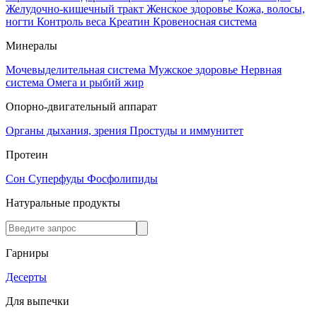
Желудочно-кишечный тракт
Женское здоровье
Кожа, волосы,
ногти
Контроль веса
Креатин
Кровеносная система
Минералы
Мочевыделительная система
Мужское здоровье
Нервная
система
Омега и рыбий жир
Опорно-двигательный аппарат
Органы дыхания, зрения
Простуды и иммунитет
Протеин
Сон
Суперфуды
Фосфолипиды
Натуральные продукты
Гарниры
Десерты
Для выпечки