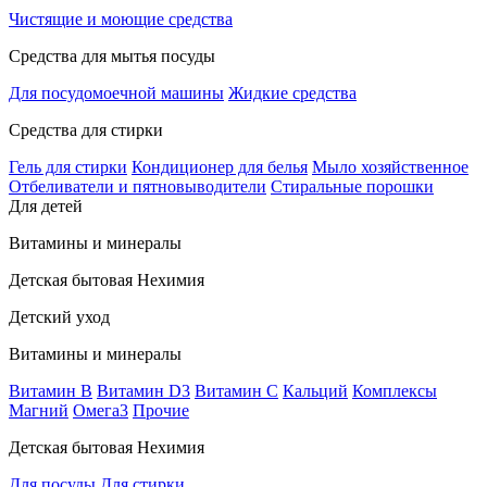
Чистящие и моющие средства
Средства для мытья посуды
Для посудомоечной машины
Жидкие средства
Средства для стирки
Гель для стирки
Кондиционер для белья
Мыло хозяйственное
Отбеливатели и пятновыводители
Стиральные порошки
Для детей
Витамины и минералы
Детская бытовая Нехимия
Детский уход
Витамины и минералы
Витамин В
Витамин D3
Витамин С
Кальций
Комплексы
Магний
Омега3
Прочие
Детская бытовая Нехимия
Для посуды
Для стирки