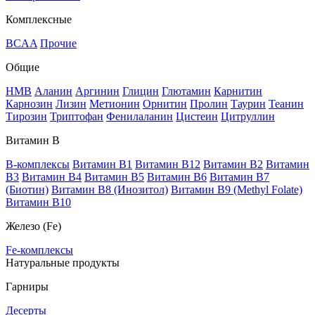
Комплексные
BCAA
Прочие
Общие
HMB
Аланин
Аргинин
Глицин
Глютамин
Карнитин
Карнозин
Лизин
Метионин
Орнитин
Пролин
Таурин
Теанин
Тирозин
Триптофан
Фенилаланин
Цистеин
Цитруллин
Витамин В
B-комплексы
Витамин B1
Витамин B12
Витамин B2
Витамин
B3
Витамин B4
Витамин B5
Витамин B6
Витамин B7
(Биотин)
Витамин B8 (Инозитол)
Витамин B9 (Methyl Folate)
Витамин В10
Железо (Fe)
Fe-комплексы
Натуральные продукты
Гарниры
Десерты