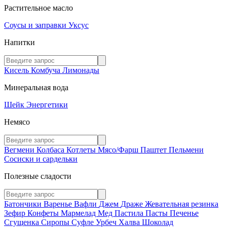
Растительное масло
Соусы и заправки
Уксус
Напитки
Кисель
Комбуча
Лимонады
Минеральная вода
Шейк
Энергетики
Немясо
Вегмени
Колбаса
Котлеты
Мясо/Фарш
Паштет
Пельмени
Сосиски и сардельки
Полезные сладости
Батончики
Варенье
Вафли
Джем
Драже
Жевательная резинка
Зефир
Конфеты
Мармелад
Мед
Пастила
Пасты
Печенье
Сгущенка
Сиропы
Суфле
Урбеч
Халва
Шоколад