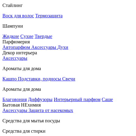
Стайлинг
Воск для волос
Термозащита
Шампуни
Жидкие
Сухие
Твердые
Парфюмерия
Автопарфюм
Аксессуары
Духи
Декор интерьера
Аксессуары
Ароматы для дома
Кашпо
Подставки, подносы
Свечи
Ароматы для дома
Благовония
Диффузоры
Интерьерный парфюм
Саше
Бытовая НЕхимия
Аксессуары
Защита от насекомых
Средства для мытья посуды
Средства для стирки