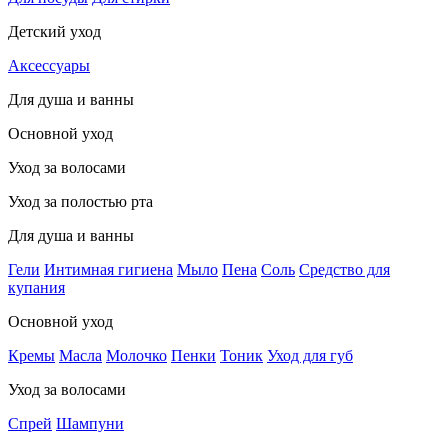
Детский уход
Аксессуары
Для душа и ванны
Основной уход
Уход за волосами
Уход за полостью рта
Для душа и ванны
Гели
Интимная гигиена
Мыло
Пена
Соль
Средство для
купания
Основной уход
Кремы
Масла
Молочко
Пенки
Тоник
Уход для губ
Уход за волосами
Спрей
Шампуни