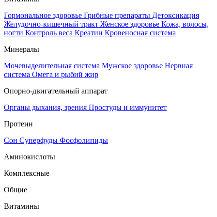
Гормональное здоровье
Грибные препараты
Детоксикация
Желудочно-кишечный тракт
Женское здоровье
Кожа, волосы,
ногти
Контроль веса
Креатин
Кровеносная система
Минералы
Мочевыделительная система
Мужское здоровье
Нервная
система
Омега и рыбий жир
Опорно-двигательный аппарат
Органы дыхания, зрения
Простуды и иммунитет
Протеин
Сон
Суперфуды
Фосфолипиды
Аминокислоты
Комплексные
Общие
Витамины