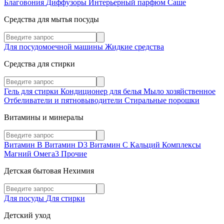
Благовония
Диффузоры
Интерьерный парфюм
Саше
Средства для мытья посуды
Для посудомоечной машины
Жидкие средства
Средства для стирки
Гель для стирки
Кондиционер для белья
Мыло хозяйственное
Отбеливатели и пятновыводители
Стиральные порошки
Витамины и минералы
Витамин В
Витамин D3
Витамин С
Кальций
Комплексы
Магний
Омега3
Прочие
Детская бытовая Нехимия
Для посуды
Для стирки
Детский уход