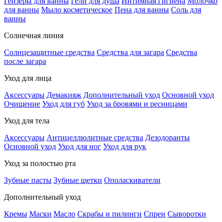
Гейзеры для ванны
Гели для душа
Интимная гигиена
Молочко
для ванны
Мыло косметическое
Пена для ванны
Соль для
ванны
Солнечная линия
Солнцезащитные средства
Средства для загара
Средства
после загара
Уход для лица
Аксессуары
Демакияж
Дополнительный уход
Основной уход
Очищение
Уход для губ
Уход за бровями и ресницами
Уход для тела
Аксессуары
Антицеллюлитные средства
Дезодоранты
Основной уход
Уход для ног
Уход для рук
Уход за полостью рта
Зубные пасты
Зубные щетки
Ополаскиватели
Дополнительный уход
Кремы
Маски
Масло
Скрабы и пилинги
Спреи
Сыворотки