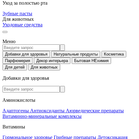
Уход за полостью рта
Зубные пасты
Для животных
Уходовые средства
Меню
Добавки для здоровья
Натуральные продукты
Косметика
Парфюмерия
Декор интерьера
Бытовая НЕхимия
Для детей
Для животных
Добавки для здоровья
Аминокислоты
Адаптогены
Антиоксиданты
Аюрведические препараты
Витаминно-минеральные комплексы
Витамины
Гормональное здоровье
Грибные препараты
Детоксикация