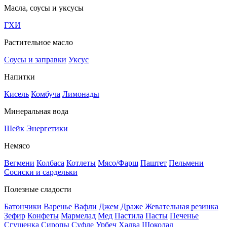
Масла, соусы и уксусы
ГХИ
Растительное масло
Соусы и заправки
Уксус
Напитки
Кисель
Комбуча
Лимонады
Минеральная вода
Шейк
Энергетики
Немясо
Вегмени
Колбаса
Котлеты
Мясо/Фарш
Паштет
Пельмени
Сосиски и сардельки
Полезные сладости
Батончики
Варенье
Вафли
Джем
Драже
Жевательная резинка
Зефир
Конфеты
Мармелад
Мед
Пастила
Пасты
Печенье
Сгущенка
Сиропы
Суфле
Урбеч
Халва
Шоколад