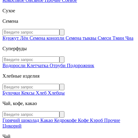
Кокосовое
Овсяное
Прочие
Соевое
Сухое
Семена
Кунжут
Лён
Семена конопли
Семена тыквы
Смеси
Тмин
Чиа
Суперфуды
Водоросли
Клетчатка
Отруби
Подорожник
Хлебные изделия
Булочки
Кексы
Хлеб
Хлебцы
Чай, кофе, какао
Горячий шоколад
Какао
Кедрокофе
Кофе
Кэроб
Прочие
Цикорий
Чай