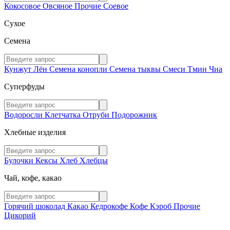
Кокосовое
Овсяное
Прочие
Соевое
Сухое
Семена
Кунжут
Лён
Семена конопли
Семена тыквы
Смеси
Тмин
Чиа
Суперфуды
Водоросли
Клетчатка
Отруби
Подорожник
Хлебные изделия
Булочки
Кексы
Хлеб
Хлебцы
Чай, кофе, какао
Горячий шоколад
Какао
Кедрокофе
Кофе
Кэроб
Прочие
Цикорий