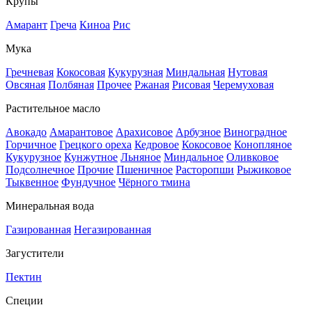
Крупы
Амарант
Греча
Киноа
Рис
Мука
Гречневая
Кокосовая
Кукурузная
Миндальная
Нутовая
Овсяная
Полбяная
Прочее
Ржаная
Рисовая
Черемуховая
Растительное масло
Авокадо
Амарантовое
Арахисовое
Арбузное
Виноградное
Горчичное
Грецкого ореха
Кедровое
Кокосовое
Конопляное
Кукурузное
Кунжутное
Льняное
Миндальное
Оливковое
Подсолнечное
Прочие
Пшеничное
Расторопши
Рыжиковое
Тыквенное
Фундучное
Чёрного тмина
Минеральная вода
Газированная
Негазированная
Загустители
Пектин
Специи