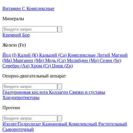
Витамин C
Комплексные
Минералы
Кремний
Бор
Железо (Fe)
Йод (I)
Калий (К)
Кальций (Са)
Комплексные
Литий
Магний
(Mg)
Марганец (Mn)
Медь (Сu)
Молибден (Мо)
Селен (Se)
Серебро (Ag)
Хром (Cr)
Цинк (Zn)
Опорно-двигательный аппарат
Гиалуроновая кислота
Коллаген
Связки и суставы
Хондопротекторы
Протеин
Изолят/Гидролизат
Казеиновый
Комплексный
Растительный
Сывороточный