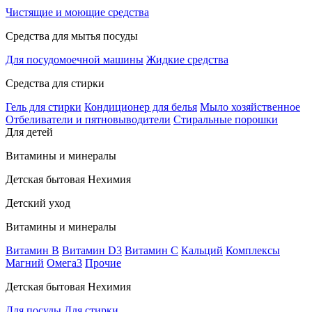
Чистящие и моющие средства
Средства для мытья посуды
Для посудомоечной машины
Жидкие средства
Средства для стирки
Гель для стирки
Кондиционер для белья
Мыло хозяйственное
Отбеливатели и пятновыводители
Стиральные порошки
Для детей
Витамины и минералы
Детская бытовая Нехимия
Детский уход
Витамины и минералы
Витамин В
Витамин D3
Витамин С
Кальций
Комплексы
Магний
Омега3
Прочие
Детская бытовая Нехимия
Для посуды
Для стирки