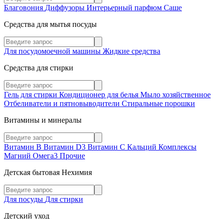
Благовония
Диффузоры
Интерьерный парфюм
Саше
Средства для мытья посуды
Для посудомоечной машины
Жидкие средства
Средства для стирки
Гель для стирки
Кондиционер для белья
Мыло хозяйственное
Отбеливатели и пятновыводители
Стиральные порошки
Витамины и минералы
Витамин В
Витамин D3
Витамин С
Кальций
Комплексы
Магний
Омега3
Прочие
Детская бытовая Нехимия
Для посуды
Для стирки
Детский уход