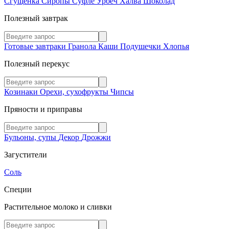
Сгущенка
Сиропы
Суфле
Урбеч
Халва
Шоколад
Полезный завтрак
Готовые завтраки
Гранола
Каши
Подушечки
Хлопья
Полезный перекус
Козинаки
Орехи, сухофрукты
Чипсы
Пряности и приправы
Бульоны, супы
Декор
Дрожжи
Загустители
Соль
Специи
Растительное молоко и сливки