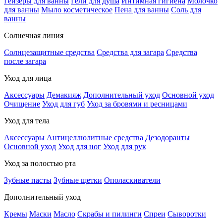
Гейзеры для ванны
Гели для душа
Интимная гигиена
Молочко
для ванны
Мыло косметическое
Пена для ванны
Соль для
ванны
Солнечная линия
Солнцезащитные средства
Средства для загара
Средства
после загара
Уход для лица
Аксессуары
Демакияж
Дополнительный уход
Основной уход
Очищение
Уход для губ
Уход за бровями и ресницами
Уход для тела
Аксессуары
Антицеллюлитные средства
Дезодоранты
Основной уход
Уход для ног
Уход для рук
Уход за полостью рта
Зубные пасты
Зубные щетки
Ополаскиватели
Дополнительный уход
Кремы
Маски
Масло
Скрабы и пилинги
Спреи
Сыворотки