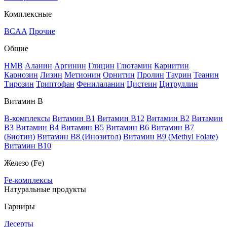
Комплексные
BCAA
Прочие
Общие
HMB
Аланин
Аргинин
Глицин
Глютамин
Карнитин
Карнозин
Лизин
Метионин
Орнитин
Пролин
Таурин
Теанин
Тирозин
Триптофан
Фенилаланин
Цистеин
Цитруллин
Витамин В
B-комплексы
Витамин B1
Витамин B12
Витамин B2
Витамин
B3
Витамин B4
Витамин B5
Витамин B6
Витамин B7
(Биотин)
Витамин B8 (Инозитол)
Витамин B9 (Methyl Folate)
Витамин В10
Железо (Fe)
Fe-комплексы
Натуральные продукты
Гарниры
Десерты