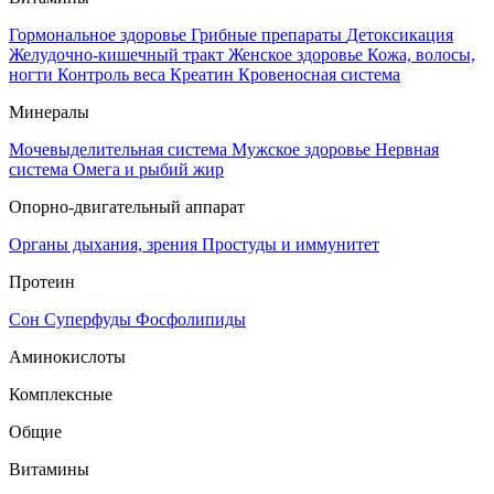
Гормональное здоровье
Грибные препараты
Детоксикация
Желудочно-кишечный тракт
Женское здоровье
Кожа, волосы,
ногти
Контроль веса
Креатин
Кровеносная система
Минералы
Мочевыделительная система
Мужское здоровье
Нервная
система
Омега и рыбий жир
Опорно-двигательный аппарат
Органы дыхания, зрения
Простуды и иммунитет
Протеин
Сон
Суперфуды
Фосфолипиды
Аминокислоты
Комплексные
Общие
Витамины