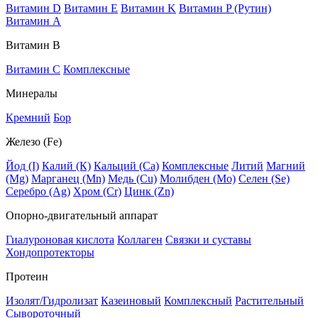
Витамин D
Витамин E
Витамин K
Витамин P (Рутин)
Витамин А
Витамин В
Витамин C
Комплексные
Минералы
Кремний
Бор
Железо (Fe)
Йод (I)
Калий (К)
Кальций (Са)
Комплексные
Литий
Магний
(Mg)
Марганец (Mn)
Медь (Сu)
Молибден (Мо)
Селен (Se)
Серебро (Ag)
Хром (Cr)
Цинк (Zn)
Опорно-двигательный аппарат
Гиалуроновая кислота
Коллаген
Связки и суставы
Хондопротекторы
Протеин
Изолят/Гидролизат
Казеиновый
Комплексный
Растительный
Сывороточный