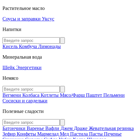
Растительное масло
Соусы и заправки
Уксус
Напитки
Кисель
Комбуча
Лимонады
Минеральная вода
Шейк
Энергетики
Немясо
Вегмени
Колбаса
Котлеты
Мясо/Фарш
Паштет
Пельмени
Сосиски и сардельки
Полезные сладости
Батончики
Варенье
Вафли
Джем
Драже
Жевательная резинка
Зефир
Конфеты
Мармелад
Мед
Пастила
Пасты
Печенье