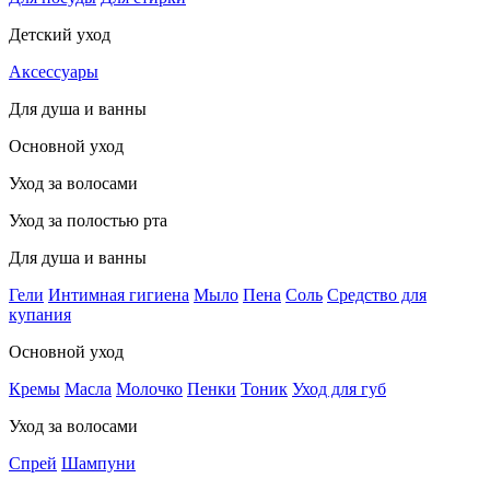
Детский уход
Аксессуары
Для душа и ванны
Основной уход
Уход за волосами
Уход за полостью рта
Для душа и ванны
Гели
Интимная гигиена
Мыло
Пена
Соль
Средство для
купания
Основной уход
Кремы
Масла
Молочко
Пенки
Тоник
Уход для губ
Уход за волосами
Спрей
Шампуни