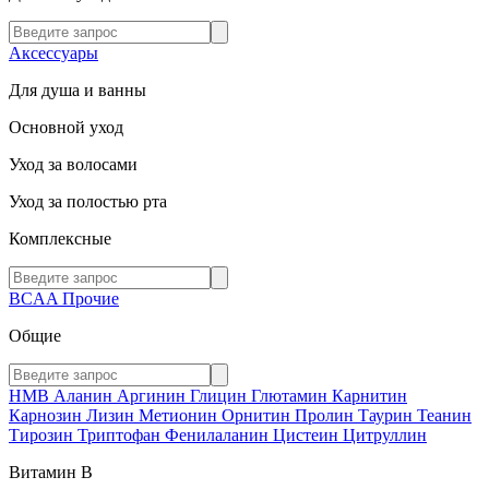
Аксессуары
Для душа и ванны
Основной уход
Уход за волосами
Уход за полостью рта
Комплексные
BCAA
Прочие
Общие
HMB
Аланин
Аргинин
Глицин
Глютамин
Карнитин
Карнозин
Лизин
Метионин
Орнитин
Пролин
Таурин
Теанин
Тирозин
Триптофан
Фенилаланин
Цистеин
Цитруллин
Витамин В