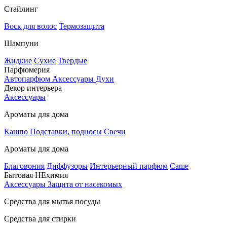
Стайлинг
Воск для волос
Термозащита
Шампуни
Жидкие
Сухие
Твердые
Парфюмерия
Автопарфюм
Аксессуары
Духи
Декор интерьера
Аксессуары
Ароматы для дома
Кашпо
Подставки, подносы
Свечи
Ароматы для дома
Благовония
Диффузоры
Интерьерный парфюм
Саше
Бытовая НЕхимия
Аксессуары
Защита от насекомых
Средства для мытья посуды
Средства для стирки