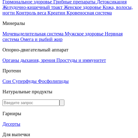
Гормональное здоровье
Грибные препараты
Детоксикация
Желудочно-кишечный тракт
Женское здоровье
Кожа, волосы,
ногти
Контроль веса
Креатин
Кровеносная система
Минералы
Мочевыделительная система
Мужское здоровье
Нервная
система
Омега и рыбий жир
Опорно-двигательный аппарат
Органы дыхания, зрения
Простуды и иммунитет
Протеин
Сон
Суперфуды
Фосфолипиды
Натуральные продукты
Гарниры
Десерты
Для выпечки