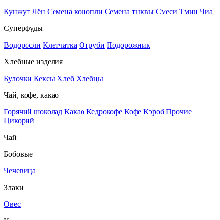
Кунжут
Лён
Семена конопли
Семена тыквы
Смеси
Тмин
Чиа
Суперфуды
Водоросли
Клетчатка
Отруби
Подорожник
Хлебные изделия
Булочки
Кексы
Хлеб
Хлебцы
Чай, кофе, какао
Горячий шоколад
Какао
Кедрокофе
Кофе
Кэроб
Прочие
Цикорий
Чай
Бобовые
Чечевица
Злаки
Овес