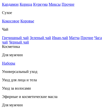
Кардамон
Корица
Куркума
Миксы
Прочие
Сухое
Кокосовое
Коровье
Чай
Гречишный чай
Зеленый чай
Иван-чай
Матча
Прочие
Чага
чай
Черный чай
Косметика
Для мужчин
Наборы
Универсальный уход
Уход для лица и тела
Уход за волосами
Эфирные и косметические масла
Для мужчин