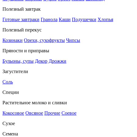
Полезный завтрак
Готовые завтраки
Гранола
Каши
Подушечки
Хлопья
Полезный перекус
Козинаки
Орехи, сухофрукты
Чипсы
Пряности и приправы
Бульоны, супы
Декор
Дрожжи
Загустители
Соль
Специи
Растительное молоко и сливки
Кокосовое
Овсяное
Прочие
Соевое
Сухое
Семена