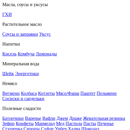
Масла, соусы и уксусы
ГХИ
Растительное масло
Соусы и заправки
Уксус
Напитки
Кисель
Комбуча
Лимонады
Минеральная вода
Шейк
Энергетики
Немясо
Вегмени
Колбаса
Котлеты
Мясо/Фарш
Паштет
Пельмени
Сосиски и сардельки
Полезные сладости
Батончики
Варенье
Вафли
Джем
Драже
Жевательная резинка
Зефир
Конфеты
Мармелад
Мед
Пастила
Пасты
Печенье
Сгущенка
Сиропы
Суфле
Урбеч
Халва
Шоколад