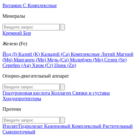
Витамин C
Комплексные
Минералы
Кремний
Бор
Железо (Fe)
Йод (I)
Калий (К)
Кальций (Са)
Комплексные
Литий
Магний
(Mg)
Марганец (Mn)
Медь (Сu)
Молибден (Мо)
Селен (Se)
Серебро (Ag)
Хром (Cr)
Цинк (Zn)
Опорно-двигательный аппарат
Гиалуроновая кислота
Коллаген
Связки и суставы
Хондопротекторы
Протеин
Изолят/Гидролизат
Казеиновый
Комплексный
Растительный
Сывороточный