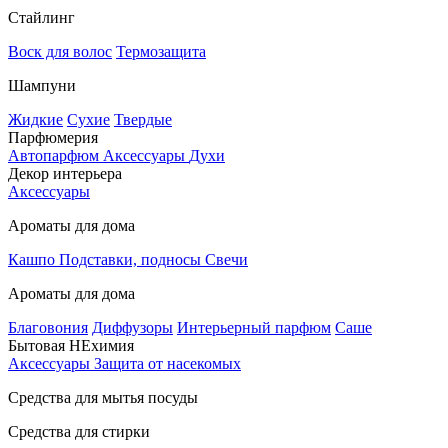
Стайлинг
Воск для волос
Термозащита
Шампуни
Жидкие
Сухие
Твердые
Парфюмерия
Автопарфюм
Аксессуары
Духи
Декор интерьера
Аксессуары
Ароматы для дома
Кашпо
Подставки, подносы
Свечи
Ароматы для дома
Благовония
Диффузоры
Интерьерный парфюм
Саше
Бытовая НЕхимия
Аксессуары
Защита от насекомых
Средства для мытья посуды
Средства для стирки