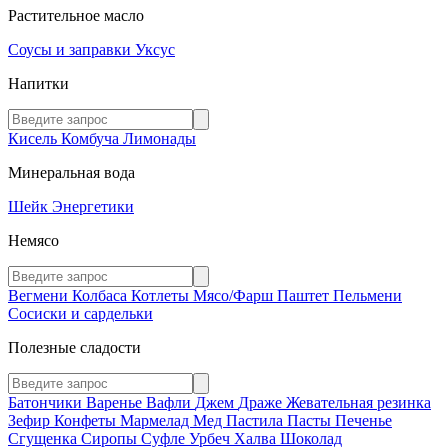
Растительное масло
Соусы и заправки
Уксус
Напитки
Кисель
Комбуча
Лимонады
Минеральная вода
Шейк
Энергетики
Немясо
Вегмени
Колбаса
Котлеты
Мясо/Фарш
Паштет
Пельмени
Сосиски и сардельки
Полезные сладости
Батончики
Варенье
Вафли
Джем
Драже
Жевательная резинка
Зефир
Конфеты
Мармелад
Мед
Пастила
Пасты
Печенье
Сгущенка
Сиропы
Суфле
Урбеч
Халва
Шоколад