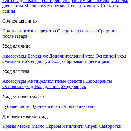
Гейзеры для ванны
Гели для душа
Интимная гигиена
Молочко
для ванны
Мыло косметическое
Пена для ванны
Соль для
ванны
Солнечная линия
Солнцезащитные средства
Средства для загара
Средства
после загара
Уход для лица
Аксессуары
Демакияж
Дополнительный уход
Основной уход
Очищение
Уход для губ
Уход за бровями и ресницами
Уход для тела
Аксессуары
Антицеллюлитные средства
Дезодоранты
Основной уход
Уход для ног
Уход для рук
Уход за полостью рта
Зубные пасты
Зубные щетки
Ополаскиватели
Дополнительный уход
Кремы
Маски
Масло
Скрабы и пилинги
Спреи
Сыворотки