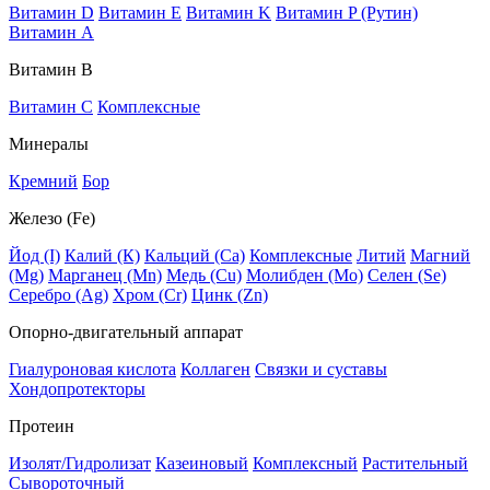
Витамин D
Витамин E
Витамин K
Витамин P (Рутин)
Витамин А
Витамин В
Витамин C
Комплексные
Минералы
Кремний
Бор
Железо (Fe)
Йод (I)
Калий (К)
Кальций (Са)
Комплексные
Литий
Магний
(Mg)
Марганец (Mn)
Медь (Сu)
Молибден (Мо)
Селен (Se)
Серебро (Ag)
Хром (Cr)
Цинк (Zn)
Опорно-двигательный аппарат
Гиалуроновая кислота
Коллаген
Связки и суставы
Хондопротекторы
Протеин
Изолят/Гидролизат
Казеиновый
Комплексный
Растительный
Сывороточный