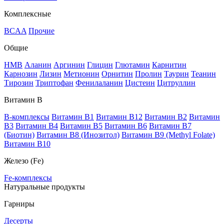
Комплексные
BCAA
Прочие
Общие
HMB
Аланин
Аргинин
Глицин
Глютамин
Карнитин
Карнозин
Лизин
Метионин
Орнитин
Пролин
Таурин
Теанин
Тирозин
Триптофан
Фенилаланин
Цистеин
Цитруллин
Витамин В
B-комплексы
Витамин B1
Витамин B12
Витамин B2
Витамин
B3
Витамин B4
Витамин B5
Витамин B6
Витамин B7
(Биотин)
Витамин B8 (Инозитол)
Витамин B9 (Methyl Folate)
Витамин В10
Железо (Fe)
Fe-комплексы
Натуральные продукты
Гарниры
Десерты