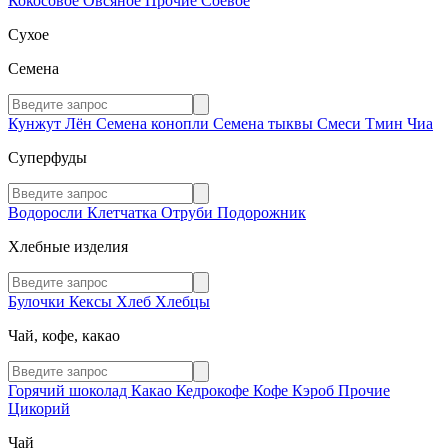
Кокосовое
Овсяное
Прочие
Соевое
Сухое
Семена
Кунжут
Лён
Семена конопли
Семена тыквы
Смеси
Тмин
Чиа
Суперфуды
Водоросли
Клетчатка
Отруби
Подорожник
Хлебные изделия
Булочки
Кексы
Хлеб
Хлебцы
Чай, кофе, какао
Горячий шоколад
Какао
Кедрокофе
Кофе
Кэроб
Прочие
Цикорий
Чай