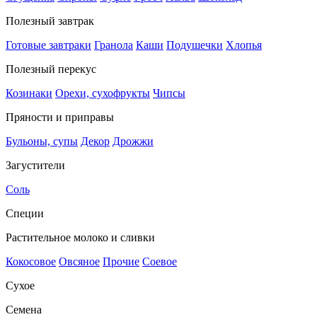
Полезный завтрак
Готовые завтраки
Гранола
Каши
Подушечки
Хлопья
Полезный перекус
Козинаки
Орехи, сухофрукты
Чипсы
Пряности и приправы
Бульоны, супы
Декор
Дрожжи
Загустители
Соль
Специи
Растительное молоко и сливки
Кокосовое
Овсяное
Прочие
Соевое
Сухое
Семена