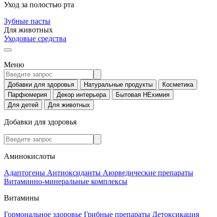
Уход за полостью рта
Зубные пасты
Для животных
Уходовые средства
Меню
Добавки для здоровья
Натуральные продукты
Косметика
Парфюмерия
Декор интерьера
Бытовая НЕхимия
Для детей
Для животных
Добавки для здоровья
Аминокислоты
Адаптогены
Антиоксиданты
Аюрведические препараты
Витаминно-минеральные комплексы
Витамины
Гормональное здоровье
Грибные препараты
Детоксикация