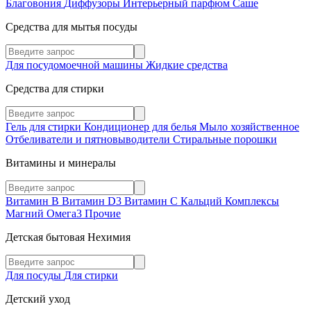
Благовония
Диффузоры
Интерьерный парфюм
Саше
Средства для мытья посуды
Для посудомоечной машины
Жидкие средства
Средства для стирки
Гель для стирки
Кондиционер для белья
Мыло хозяйственное
Отбеливатели и пятновыводители
Стиральные порошки
Витамины и минералы
Витамин В
Витамин D3
Витамин С
Кальций
Комплексы
Магний
Омега3
Прочие
Детская бытовая Нехимия
Для посуды
Для стирки
Детский уход