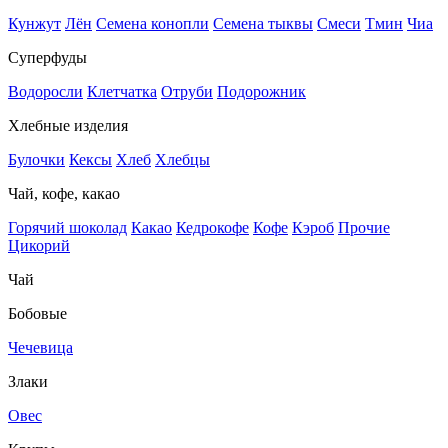
Кунжут
Лён
Семена конопли
Семена тыквы
Смеси
Тмин
Чиа
Суперфуды
Водоросли
Клетчатка
Отруби
Подорожник
Хлебные изделия
Булочки
Кексы
Хлеб
Хлебцы
Чай, кофе, какао
Горячий шоколад
Какао
Кедрокофе
Кофе
Кэроб
Прочие
Цикорий
Чай
Бобовые
Чечевица
Злаки
Овес