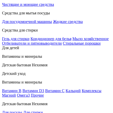
Чистящие и моющие средства
Средства для мытья посуды
Для посудомоечной машины
Жидкие средства
Средства для стирки
Гель для стирки
Кондиционер для белья
Мыло хозяйственное
Отбеливатели и пятновыводители
Стиральные порошки
Для детей
Витамины и минералы
Детская бытовая Нехимия
Детский уход
Витамины и минералы
Витамин В
Витамин D3
Витамин С
Кальций
Комплексы
Магний
Омега3
Прочие
Детская бытовая Нехимия
Для посуды
Для стирки