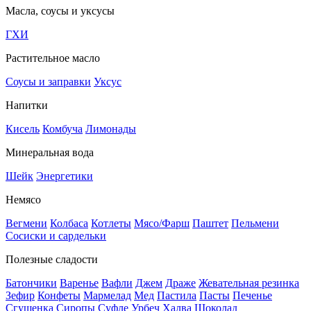
Масла, соусы и уксусы
ГХИ
Растительное масло
Соусы и заправки
Уксус
Напитки
Кисель
Комбуча
Лимонады
Минеральная вода
Шейк
Энергетики
Немясо
Вегмени
Колбаса
Котлеты
Мясо/Фарш
Паштет
Пельмени
Сосиски и сардельки
Полезные сладости
Батончики
Варенье
Вафли
Джем
Драже
Жевательная резинка
Зефир
Конфеты
Мармелад
Мед
Пастила
Пасты
Печенье
Сгущенка
Сиропы
Суфле
Урбеч
Халва
Шоколад