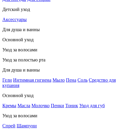
Детский уход
Аксессуары
Для душа и ванны
Основной уход
Уход за волосами
Уход за полостью рта
Для душа и ванны
Гели
Интимная гигиена
Мыло
Пена
Соль
Средство для
купания
Основной уход
Кремы
Масла
Молочко
Пенки
Тоник
Уход для губ
Уход за волосами
Спрей
Шампуни