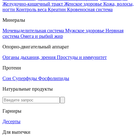
Желудочно-кишечный тракт
Женское здоровье
Кожа, волосы,
ногти
Контроль веса
Креатин
Кровеносная система
Минералы
Мочевыделительная система
Мужское здоровье
Нервная
система
Омега и рыбий жир
Опорно-двигательный аппарат
Органы дыхания, зрения
Простуды и иммунитет
Протеин
Сон
Суперфуды
Фосфолипиды
Натуральные продукты
Гарниры
Десерты
Для выпечки