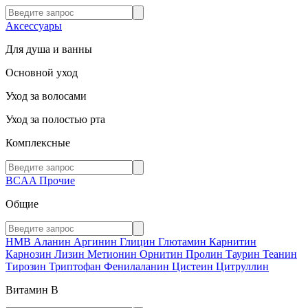
Аксессуары
Для душа и ванны
Основной уход
Уход за волосами
Уход за полостью рта
Комплексные
BCAA
Прочие
Общие
HMB
Аланин
Аргинин
Глицин
Глютамин
Карнитин
Карнозин
Лизин
Метионин
Орнитин
Пролин
Таурин
Теанин
Тирозин
Триптофан
Фенилаланин
Цистеин
Цитруллин
Витамин В