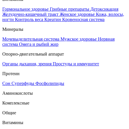
Гормональное здоровье
Грибные препараты
Детоксикация
Желудочно-кишечный тракт
Женское здоровье
Кожа, волосы,
ногти
Контроль веса
Креатин
Кровеносная система
Минералы
Мочевыделительная система
Мужское здоровье
Нервная
система
Омега и рыбий жир
Опорно-двигательный аппарат
Органы дыхания, зрения
Простуды и иммунитет
Протеин
Сон
Суперфуды
Фосфолипиды
Аминокислоты
Комплексные
Общие
Витамины