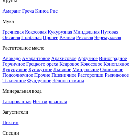
Крупы
Амарант
Греча
Киноа
Рис
Мука
Гречневая
Кокосовая
Кукурузная
Миндальная
Нутовая
Овсяная
Полбяная
Прочее
Ржаная
Рисовая
Черемуховая
Растительное масло
Авокадо
Амарантовое
Арахисовое
Арбузное
Виноградное
Горчичное
Грецкого ореха
Кедровое
Кокосовое
Конопляное
Кукурузное
Кунжутное
Льняное
Миндальное
Оливковое
Подсолнечное
Прочие
Пшеничное
Расторопши
Рыжиковое
Тыквенное
Фундучное
Чёрного тмина
Минеральная вода
Газированная
Негазированная
Загустители
Пектин
Специи