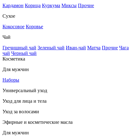
Кардамон
Корица
Куркума
Миксы
Прочие
Сухое
Кокосовое
Коровье
Чай
Гречишный чай
Зеленый чай
Иван-чай
Матча
Прочие
Чага
чай
Черный чай
Косметика
Для мужчин
Наборы
Универсальный уход
Уход для лица и тела
Уход за волосами
Эфирные и косметические масла
Для мужчин