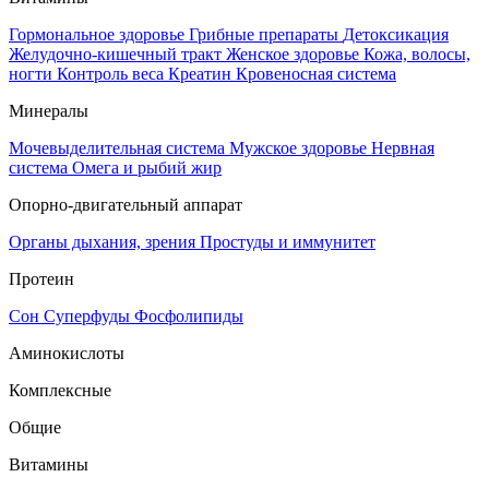
Гормональное здоровье
Грибные препараты
Детоксикация
Желудочно-кишечный тракт
Женское здоровье
Кожа, волосы,
ногти
Контроль веса
Креатин
Кровеносная система
Минералы
Мочевыделительная система
Мужское здоровье
Нервная
система
Омега и рыбий жир
Опорно-двигательный аппарат
Органы дыхания, зрения
Простуды и иммунитет
Протеин
Сон
Суперфуды
Фосфолипиды
Аминокислоты
Комплексные
Общие
Витамины