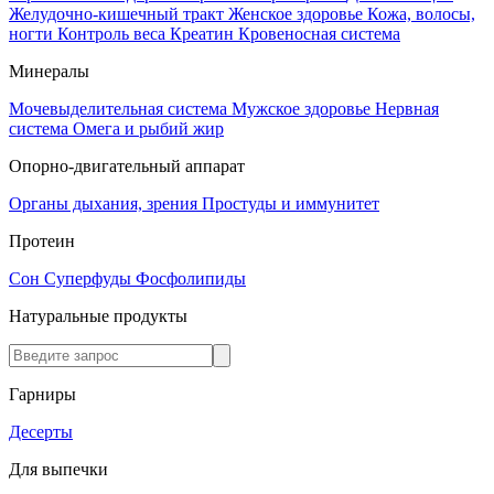
Желудочно-кишечный тракт
Женское здоровье
Кожа, волосы,
ногти
Контроль веса
Креатин
Кровеносная система
Минералы
Мочевыделительная система
Мужское здоровье
Нервная
система
Омега и рыбий жир
Опорно-двигательный аппарат
Органы дыхания, зрения
Простуды и иммунитет
Протеин
Сон
Суперфуды
Фосфолипиды
Натуральные продукты
Гарниры
Десерты
Для выпечки