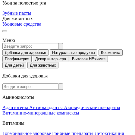
Уход за полостью рта
Зубные пасты
Для животных
Уходовые средства
Меню
Добавки для здоровья
Натуральные продукты
Косметика
Парфюмерия
Декор интерьера
Бытовая НЕхимия
Для детей
Для животных
Добавки для здоровья
Аминокислоты
Адаптогены
Антиоксиданты
Аюрведические препараты
Витаминно-минеральные комплексы
Витамины
Гормональное здоровье
Грибные препараты
Детоксикация