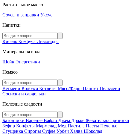
Растительное масло
Соусы и заправки
Уксус
Напитки
Кисель
Комбуча
Лимонады
Минеральная вода
Шейк
Энергетики
Немясо
Вегмени
Колбаса
Котлеты
Мясо/Фарш
Паштет
Пельмени
Сосиски и сардельки
Полезные сладости
Батончики
Варенье
Вафли
Джем
Драже
Жевательная резинка
Зефир
Конфеты
Мармелад
Мед
Пастила
Пасты
Печенье
Сгущенка
Сиропы
Суфле
Урбеч
Халва
Шоколад