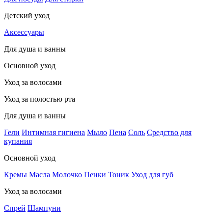
Детский уход
Аксессуары
Для душа и ванны
Основной уход
Уход за волосами
Уход за полостью рта
Для душа и ванны
Гели
Интимная гигиена
Мыло
Пена
Соль
Средство для
купания
Основной уход
Кремы
Масла
Молочко
Пенки
Тоник
Уход для губ
Уход за волосами
Спрей
Шампуни