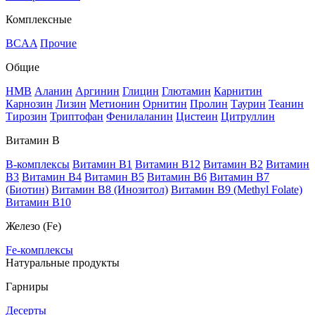
Комплексные
BCAA
Прочие
Общие
HMB
Аланин
Аргинин
Глицин
Глютамин
Карнитин
Карнозин
Лизин
Метионин
Орнитин
Пролин
Таурин
Теанин
Тирозин
Триптофан
Фенилаланин
Цистеин
Цитруллин
Витамин В
B-комплексы
Витамин B1
Витамин B12
Витамин B2
Витамин
B3
Витамин B4
Витамин B5
Витамин B6
Витамин B7
(Биотин)
Витамин B8 (Инозитол)
Витамин B9 (Methyl Folate)
Витамин В10
Железо (Fe)
Fe-комплексы
Натуральные продукты
Гарниры
Десерты