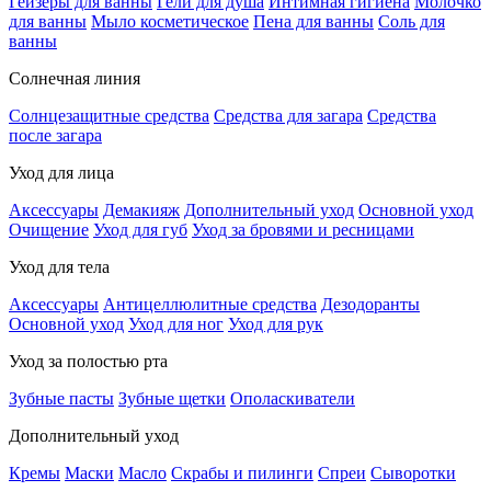
Гейзеры для ванны
Гели для душа
Интимная гигиена
Молочко
для ванны
Мыло косметическое
Пена для ванны
Соль для
ванны
Солнечная линия
Солнцезащитные средства
Средства для загара
Средства
после загара
Уход для лица
Аксессуары
Демакияж
Дополнительный уход
Основной уход
Очищение
Уход для губ
Уход за бровями и ресницами
Уход для тела
Аксессуары
Антицеллюлитные средства
Дезодоранты
Основной уход
Уход для ног
Уход для рук
Уход за полостью рта
Зубные пасты
Зубные щетки
Ополаскиватели
Дополнительный уход
Кремы
Маски
Масло
Скрабы и пилинги
Спреи
Сыворотки