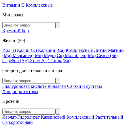
Витамин C
Комплексные
Минералы
Кремний
Бор
Железо (Fe)
Йод (I)
Калий (К)
Кальций (Са)
Комплексные
Литий
Магний
(Mg)
Марганец (Mn)
Медь (Сu)
Молибден (Мо)
Селен (Se)
Серебро (Ag)
Хром (Cr)
Цинк (Zn)
Опорно-двигательный аппарат
Гиалуроновая кислота
Коллаген
Связки и суставы
Хондопротекторы
Протеин
Изолят/Гидролизат
Казеиновый
Комплексный
Растительный
Сывороточный