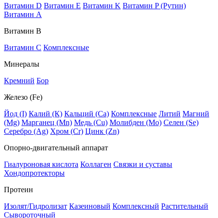
Витамин D
Витамин E
Витамин K
Витамин P (Рутин)
Витамин А
Витамин В
Витамин C
Комплексные
Минералы
Кремний
Бор
Железо (Fe)
Йод (I)
Калий (К)
Кальций (Са)
Комплексные
Литий
Магний
(Mg)
Марганец (Mn)
Медь (Сu)
Молибден (Мо)
Селен (Se)
Серебро (Ag)
Хром (Cr)
Цинк (Zn)
Опорно-двигательный аппарат
Гиалуроновая кислота
Коллаген
Связки и суставы
Хондопротекторы
Протеин
Изолят/Гидролизат
Казеиновый
Комплексный
Растительный
Сывороточный