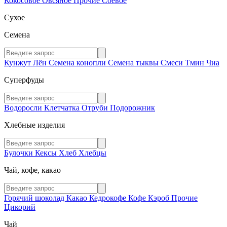
Кокосовое
Овсяное
Прочие
Соевое
Сухое
Семена
Кунжут
Лён
Семена конопли
Семена тыквы
Смеси
Тмин
Чиа
Суперфуды
Водоросли
Клетчатка
Отруби
Подорожник
Хлебные изделия
Булочки
Кексы
Хлеб
Хлебцы
Чай, кофе, какао
Горячий шоколад
Какао
Кедрокофе
Кофе
Кэроб
Прочие
Цикорий
Чай