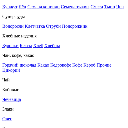
Кунжут
Лён
Семена конопли
Семена тыквы
Смеси
Тмин
Чиа
Суперфуды
Водоросли
Клетчатка
Отруби
Подорожник
Хлебные изделия
Булочки
Кексы
Хлеб
Хлебцы
Чай, кофе, какао
Горячий шоколад
Какао
Кедрокофе
Кофе
Кэроб
Прочие
Цикорий
Чай
Бобовые
Чечевица
Злаки
Овес