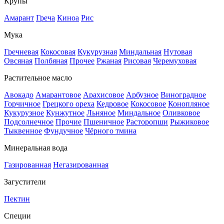
Крупы
Амарант
Греча
Киноа
Рис
Мука
Гречневая
Кокосовая
Кукурузная
Миндальная
Нутовая
Овсяная
Полбяная
Прочее
Ржаная
Рисовая
Черемуховая
Растительное масло
Авокадо
Амарантовое
Арахисовое
Арбузное
Виноградное
Горчичное
Грецкого ореха
Кедровое
Кокосовое
Конопляное
Кукурузное
Кунжутное
Льняное
Миндальное
Оливковое
Подсолнечное
Прочие
Пшеничное
Расторопши
Рыжиковое
Тыквенное
Фундучное
Чёрного тмина
Минеральная вода
Газированная
Негазированная
Загустители
Пектин
Специи