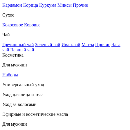
Кардамон
Корица
Куркума
Миксы
Прочие
Сухое
Кокосовое
Коровье
Чай
Гречишный чай
Зеленый чай
Иван-чай
Матча
Прочие
Чага
чай
Черный чай
Косметика
Для мужчин
Наборы
Универсальный уход
Уход для лица и тела
Уход за волосами
Эфирные и косметические масла
Для мужчин