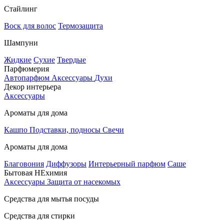
Стайлинг
Воск для волос
Термозащита
Шампуни
Жидкие
Сухие
Твердые
Парфюмерия
Автопарфюм
Аксессуары
Духи
Декор интерьера
Аксессуары
Ароматы для дома
Кашпо
Подставки, подносы
Свечи
Ароматы для дома
Благовония
Диффузоры
Интерьерный парфюм
Саше
Бытовая НЕхимия
Аксессуары
Защита от насекомых
Средства для мытья посуды
Средства для стирки