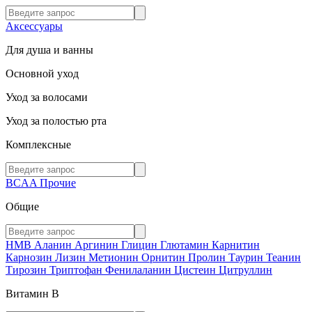
Аксессуары
Для душа и ванны
Основной уход
Уход за волосами
Уход за полостью рта
Комплексные
BCAA
Прочие
Общие
HMB
Аланин
Аргинин
Глицин
Глютамин
Карнитин
Карнозин
Лизин
Метионин
Орнитин
Пролин
Таурин
Теанин
Тирозин
Триптофан
Фенилаланин
Цистеин
Цитруллин
Витамин В