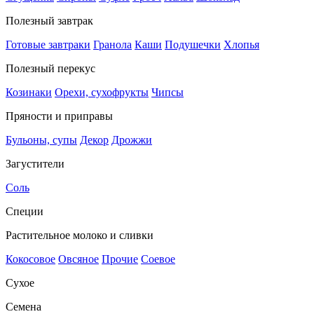
Полезный завтрак
Готовые завтраки
Гранола
Каши
Подушечки
Хлопья
Полезный перекус
Козинаки
Орехи, сухофрукты
Чипсы
Пряности и приправы
Бульоны, супы
Декор
Дрожжи
Загустители
Соль
Специи
Растительное молоко и сливки
Кокосовое
Овсяное
Прочие
Соевое
Сухое
Семена