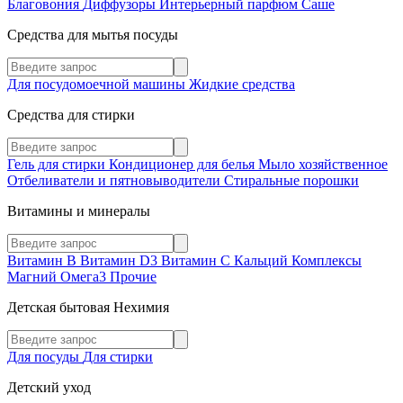
Благовония
Диффузоры
Интерьерный парфюм
Саше
Средства для мытья посуды
Для посудомоечной машины
Жидкие средства
Средства для стирки
Гель для стирки
Кондиционер для белья
Мыло хозяйственное
Отбеливатели и пятновыводители
Стиральные порошки
Витамины и минералы
Витамин В
Витамин D3
Витамин С
Кальций
Комплексы
Магний
Омега3
Прочие
Детская бытовая Нехимия
Для посуды
Для стирки
Детский уход