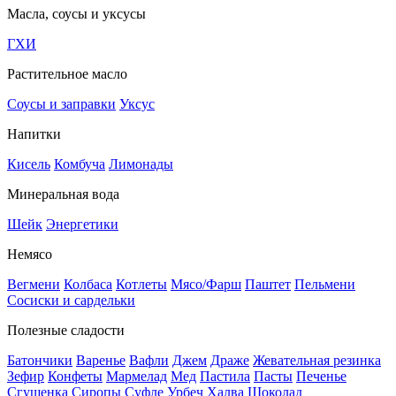
Масла, соусы и уксусы
ГХИ
Растительное масло
Соусы и заправки
Уксус
Напитки
Кисель
Комбуча
Лимонады
Минеральная вода
Шейк
Энергетики
Немясо
Вегмени
Колбаса
Котлеты
Мясо/Фарш
Паштет
Пельмени
Сосиски и сардельки
Полезные сладости
Батончики
Варенье
Вафли
Джем
Драже
Жевательная резинка
Зефир
Конфеты
Мармелад
Мед
Пастила
Пасты
Печенье
Сгущенка
Сиропы
Суфле
Урбеч
Халва
Шоколад