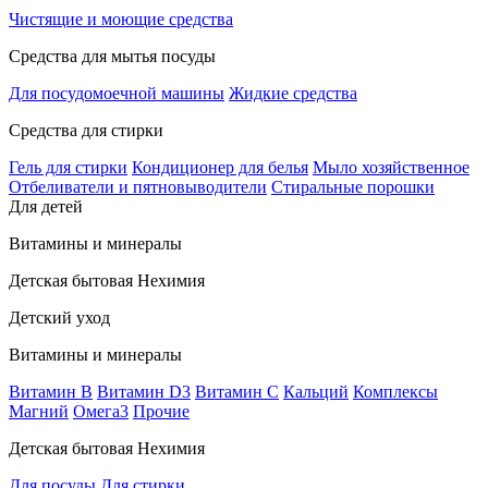
Чистящие и моющие средства
Средства для мытья посуды
Для посудомоечной машины
Жидкие средства
Средства для стирки
Гель для стирки
Кондиционер для белья
Мыло хозяйственное
Отбеливатели и пятновыводители
Стиральные порошки
Для детей
Витамины и минералы
Детская бытовая Нехимия
Детский уход
Витамины и минералы
Витамин В
Витамин D3
Витамин С
Кальций
Комплексы
Магний
Омега3
Прочие
Детская бытовая Нехимия
Для посуды
Для стирки