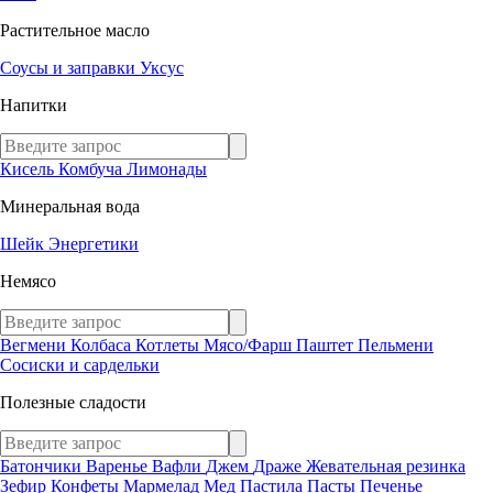
Растительное масло
Соусы и заправки
Уксус
Напитки
Кисель
Комбуча
Лимонады
Минеральная вода
Шейк
Энергетики
Немясо
Вегмени
Колбаса
Котлеты
Мясо/Фарш
Паштет
Пельмени
Сосиски и сардельки
Полезные сладости
Батончики
Варенье
Вафли
Джем
Драже
Жевательная резинка
Зефир
Конфеты
Мармелад
Мед
Пастила
Пасты
Печенье