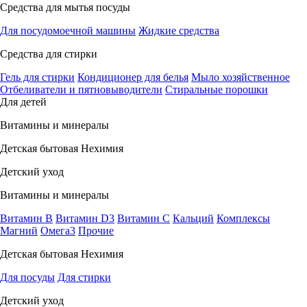
Средства для мытья посуды
Для посудомоечной машины
Жидкие средства
Средства для стирки
Гель для стирки
Кондиционер для белья
Мыло хозяйственное
Отбеливатели и пятновыводители
Стиральные порошки
Для детей
Витамины и минералы
Детская бытовая Нехимия
Детский уход
Витамины и минералы
Витамин В
Витамин D3
Витамин С
Кальций
Комплексы
Магний
Омега3
Прочие
Детская бытовая Нехимия
Для посуды
Для стирки
Детский уход