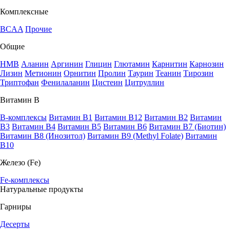
Комплексные
BCAA
Прочие
Общие
HMB
Аланин
Аргинин
Глицин
Глютамин
Карнитин
Карнозин
Лизин
Метионин
Орнитин
Пролин
Таурин
Теанин
Тирозин
Триптофан
Фенилаланин
Цистеин
Цитруллин
Витамин В
B-комплексы
Витамин B1
Витамин B12
Витамин B2
Витамин
B3
Витамин B4
Витамин B5
Витамин B6
Витамин B7 (Биотин)
Витамин B8 (Инозитол)
Витамин B9 (Methyl Folate)
Витамин
В10
Железо (Fe)
Fe-комплексы
Натуральные продукты
Гарниры
Десерты