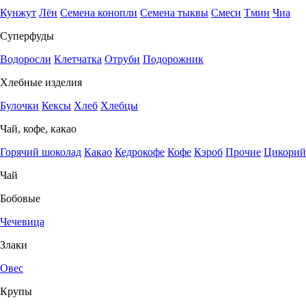
Кунжут
Лён
Семена конопли
Семена тыквы
Смеси
Тмин
Чиа
Суперфуды
Водоросли
Клетчатка
Отруби
Подорожник
Хлебные изделия
Булочки
Кексы
Хлеб
Хлебцы
Чай, кофе, какао
Горячий шоколад
Какао
Кедрокофе
Кофе
Кэроб
Прочие
Цикорий
Чай
Бобовые
Чечевица
Злаки
Овес
Крупы