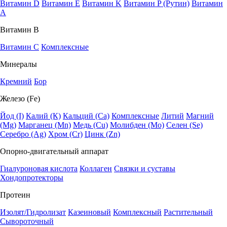
Витамин D
Витамин E
Витамин K
Витамин P (Рутин)
Витамин
А
Витамин В
Витамин C
Комплексные
Минералы
Кремний
Бор
Железо (Fe)
Йод (I)
Калий (К)
Кальций (Са)
Комплексные
Литий
Магний
(Mg)
Марганец (Mn)
Медь (Сu)
Молибден (Мо)
Селен (Se)
Серебро (Ag)
Хром (Cr)
Цинк (Zn)
Опорно-двигательный аппарат
Гиалуроновая кислота
Коллаген
Связки и суставы
Хондопротекторы
Протеин
Изолят/Гидролизат
Казеиновый
Комплексный
Растительный
Сывороточный