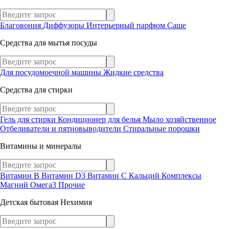
Благовония
Диффузоры
Интерьерный парфюм
Саше
Средства для мытья посуды
Для посудомоечной машины
Жидкие средства
Средства для стирки
Гель для стирки
Кондиционер для белья
Мыло хозяйственное
Отбеливатели и пятновыводители
Стиральные порошки
Витамины и минералы
Витамин В
Витамин D3
Витамин С
Кальций
Комплексы
Магний
Омега3
Прочие
Детская бытовая Нехимия