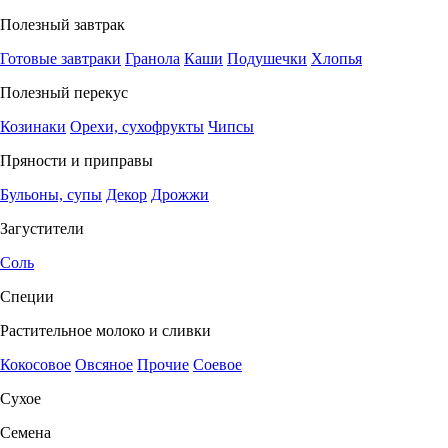
Полезный завтрак
Готовые завтраки
Гранола
Каши
Подушечки
Хлопья
Полезный перекус
Козинаки
Орехи, сухофрукты
Чипсы
Пряности и приправы
Бульоны, супы
Декор
Дрожжи
Загустители
Соль
Специи
Растительное молоко и сливки
Кокосовое
Овсяное
Прочие
Соевое
Сухое
Семена