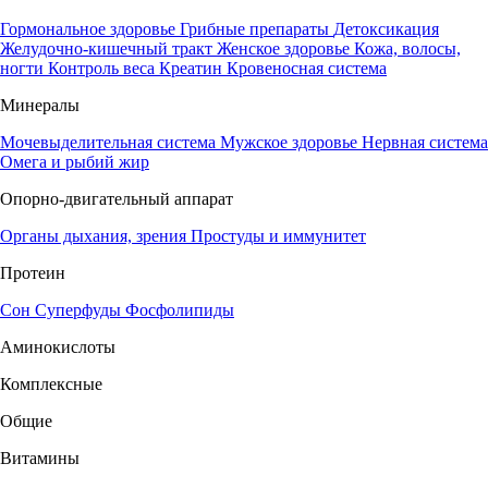
Гормональное здоровье
Грибные препараты
Детоксикация
Желудочно-кишечный тракт
Женское здоровье
Кожа, волосы,
ногти
Контроль веса
Креатин
Кровеносная система
Минералы
Мочевыделительная система
Мужское здоровье
Нервная система
Омега и рыбий жир
Опорно-двигательный аппарат
Органы дыхания, зрения
Простуды и иммунитет
Протеин
Сон
Суперфуды
Фосфолипиды
Аминокислоты
Комплексные
Общие
Витамины