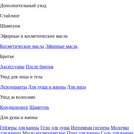
Дополнительный уход
Стайлинг
Шампуни
Эфирные и косметические масла
Косметические масла
Эфирные масла
Бритье
Аксессуары
После бритья
Уход для лица и тела
Дезодоранты
Для душа и ванны
Для лица
Уход за волосами
Кондиционер
Шампунь
Для душа и ванны
Гейзеры для ванны
Гели для душа
Интимная гигиена
Молочко
для ванны
Мыло косметическое
Пена для ванны
Соль для ванны