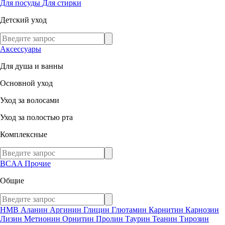
Для посуды
Для стирки
Детский уход
Аксессуары
Для душа и ванны
Основной уход
Уход за волосами
Уход за полостью рта
Комплексные
BCAA
Прочие
Общие
HMB
Аланин
Аргинин
Глицин
Глютамин
Карнитин
Карнозин
Лизин
Метионин
Орнитин
Пролин
Таурин
Теанин
Тирозин