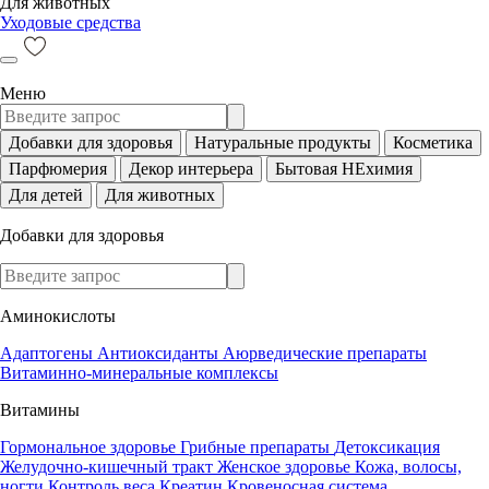
Для животных
Уходовые средства
Меню
Добавки для здоровья
Натуральные продукты
Косметика
Парфюмерия
Декор интерьера
Бытовая НЕхимия
Для детей
Для животных
Добавки для здоровья
Аминокислоты
Адаптогены
Антиоксиданты
Аюрведические препараты
Витаминно-минеральные комплексы
Витамины
Гормональное здоровье
Грибные препараты
Детоксикация
Желудочно-кишечный тракт
Женское здоровье
Кожа, волосы,
ногти
Контроль веса
Креатин
Кровеносная система