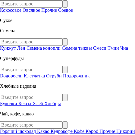
Кокосовое
Овсяное
Прочие
Соевое
Сухое
Семена
Кунжут
Лён
Семена конопли
Семена тыквы
Смеси
Тмин
Чиа
Суперфуды
Водоросли
Клетчатка
Отруби
Подорожник
Хлебные изделия
Булочки
Кексы
Хлеб
Хлебцы
Чай, кофе, какао
Горячий шоколад
Какао
Кедрокофе
Кофе
Кэроб
Прочие
Цикорий