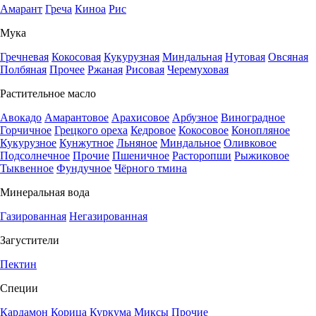
Амарант
Греча
Киноа
Рис
Мука
Гречневая
Кокосовая
Кукурузная
Миндальная
Нутовая
Овсяная
Полбяная
Прочее
Ржаная
Рисовая
Черемуховая
Растительное масло
Авокадо
Амарантовое
Арахисовое
Арбузное
Виноградное
Горчичное
Грецкого ореха
Кедровое
Кокосовое
Конопляное
Кукурузное
Кунжутное
Льняное
Миндальное
Оливковое
Подсолнечное
Прочие
Пшеничное
Расторопши
Рыжиковое
Тыквенное
Фундучное
Чёрного тмина
Минеральная вода
Газированная
Негазированная
Загустители
Пектин
Специи
Кардамон
Корица
Куркума
Миксы
Прочие