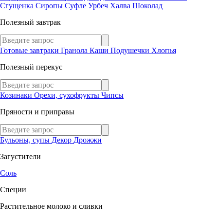
Сгущенка
Сиропы
Суфле
Урбеч
Халва
Шоколад
Полезный завтрак
Готовые завтраки
Гранола
Каши
Подушечки
Хлопья
Полезный перекус
Козинаки
Орехи, сухофрукты
Чипсы
Пряности и приправы
Бульоны, супы
Декор
Дрожжи
Загустители
Соль
Специи
Растительное молоко и сливки