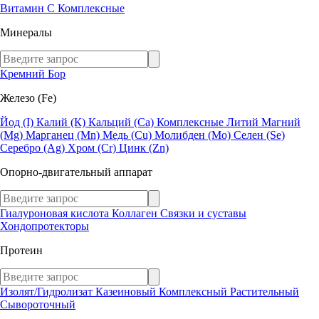
Витамин C
Комплексные
Минералы
Кремний
Бор
Железо (Fe)
Йод (I)
Калий (К)
Кальций (Са)
Комплексные
Литий
Магний
(Mg)
Марганец (Mn)
Медь (Сu)
Молибден (Мо)
Селен (Se)
Серебро (Ag)
Хром (Cr)
Цинк (Zn)
Опорно-двигательный аппарат
Гиалуроновая кислота
Коллаген
Связки и суставы
Хондопротекторы
Протеин
Изолят/Гидролизат
Казеиновый
Комплексный
Растительный
Сывороточный