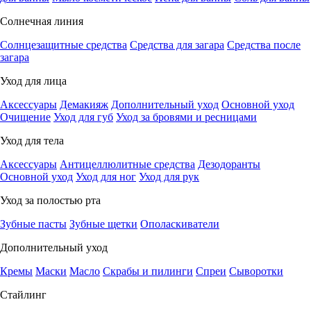
Солнечная линия
Солнцезащитные средства
Средства для загара
Средства после
загара
Уход для лица
Аксессуары
Демакияж
Дополнительный уход
Основной уход
Очищение
Уход для губ
Уход за бровями и ресницами
Уход для тела
Аксессуары
Антицеллюлитные средства
Дезодоранты
Основной уход
Уход для ног
Уход для рук
Уход за полостью рта
Зубные пасты
Зубные щетки
Ополаскиватели
Дополнительный уход
Кремы
Маски
Масло
Скрабы и пилинги
Спреи
Сыворотки
Стайлинг