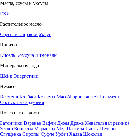
Масла, соусы и уксусы
ГХИ
Растительное масло
Соусы и заправки
Уксус
Напитки
Кисель
Комбуча
Лимонады
Минеральная вода
Шейк
Энергетики
Немясо
Вегмени
Колбаса
Котлеты
Мясо/Фарш
Паштет
Пельмени
Сосиски и сардельки
Полезные сладости
Батончики
Варенье
Вафли
Джем
Драже
Жевательная резинка
Зефир
Конфеты
Мармелад
Мед
Пастила
Пасты
Печенье
Сгущенка
Сиропы
Суфле
Урбеч
Халва
Шоколад