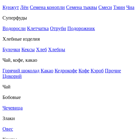
Кунжут
Лён
Семена конопли
Семена тыквы
Смеси
Тмин
Чиа
Суперфуды
Водоросли
Клетчатка
Отруби
Подорожник
Хлебные изделия
Булочки
Кексы
Хлеб
Хлебцы
Чай, кофе, какао
Горячий шоколад
Какао
Кедрокофе
Кофе
Кэроб
Прочие
Цикорий
Чай
Бобовые
Чечевица
Злаки
Овес