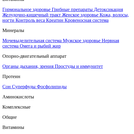
Гормональное здоровье
Грибные препараты
Детоксикация
Желудочно-кишечный тракт
Женское здоровье
Кожа, волосы,
ногти
Контроль веса
Креатин
Кровеносная система
Минералы
Мочевыделительная система
Мужское здоровье
Нервная
система
Омега и рыбий жир
Опорно-двигательный аппарат
Органы дыхания, зрения
Простуды и иммунитет
Протеин
Сон
Суперфуды
Фосфолипиды
Аминокислоты
Комплексные
Общие
Витамины