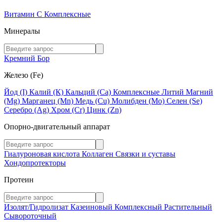
Витамин C
Комплексные
Минералы
Кремний
Бор
Железо (Fe)
Йод (I)
Калий (К)
Кальций (Са)
Комплексные
Литий
Магний
(Mg)
Марганец (Mn)
Медь (Сu)
Молибден (Мо)
Селен (Se)
Серебро (Ag)
Хром (Cr)
Цинк (Zn)
Опорно-двигательный аппарат
Гиалуроновая кислота
Коллаген
Связки и суставы
Хондопротекторы
Протеин
Изолят/Гидролизат
Казеиновый
Комплексный
Растительный
Сывороточный