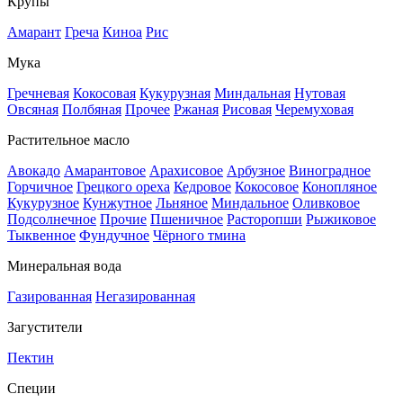
Крупы
Амарант
Греча
Киноа
Рис
Мука
Гречневая
Кокосовая
Кукурузная
Миндальная
Нутовая
Овсяная
Полбяная
Прочее
Ржаная
Рисовая
Черемуховая
Растительное масло
Авокадо
Амарантовое
Арахисовое
Арбузное
Виноградное
Горчичное
Грецкого ореха
Кедровое
Кокосовое
Конопляное
Кукурузное
Кунжутное
Льняное
Миндальное
Оливковое
Подсолнечное
Прочие
Пшеничное
Расторопши
Рыжиковое
Тыквенное
Фундучное
Чёрного тмина
Минеральная вода
Газированная
Негазированная
Загустители
Пектин
Специи