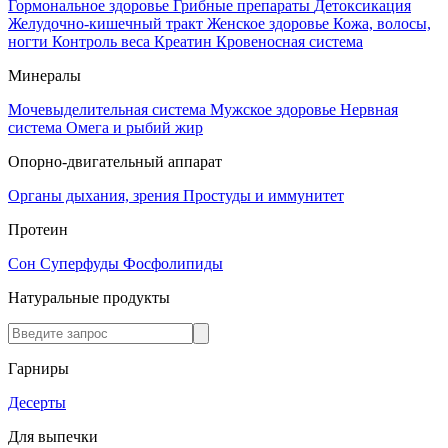
Гормональное здоровье
Грибные препараты
Детоксикация
Желудочно-кишечный тракт
Женское здоровье
Кожа, волосы,
ногти
Контроль веса
Креатин
Кровеносная система
Минералы
Мочевыделительная система
Мужское здоровье
Нервная
система
Омега и рыбий жир
Опорно-двигательный аппарат
Органы дыхания, зрения
Простуды и иммунитет
Протеин
Сон
Суперфуды
Фосфолипиды
Натуральные продукты
Гарниры
Десерты
Для выпечки