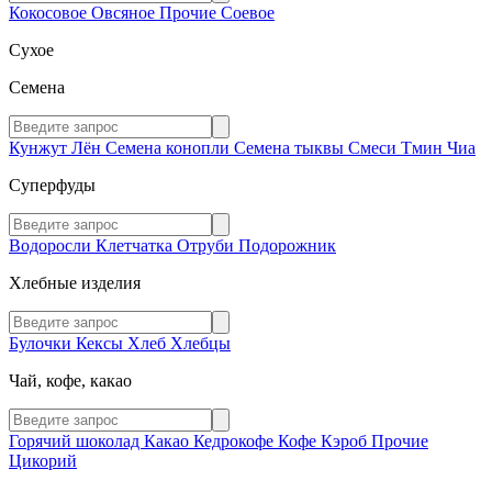
Кокосовое
Овсяное
Прочие
Соевое
Сухое
Семена
Кунжут
Лён
Семена конопли
Семена тыквы
Смеси
Тмин
Чиа
Суперфуды
Водоросли
Клетчатка
Отруби
Подорожник
Хлебные изделия
Булочки
Кексы
Хлеб
Хлебцы
Чай, кофе, какао
Горячий шоколад
Какао
Кедрокофе
Кофе
Кэроб
Прочие
Цикорий