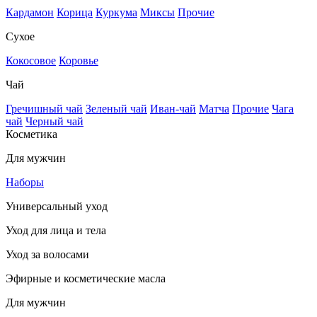
Кардамон
Корица
Куркума
Миксы
Прочие
Сухое
Кокосовое
Коровье
Чай
Гречишный чай
Зеленый чай
Иван-чай
Матча
Прочие
Чага
чай
Черный чай
Косметика
Для мужчин
Наборы
Универсальный уход
Уход для лица и тела
Уход за волосами
Эфирные и косметические масла
Для мужчин