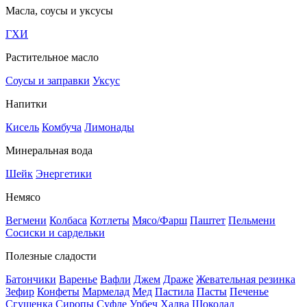
Масла, соусы и уксусы
ГХИ
Растительное масло
Соусы и заправки
Уксус
Напитки
Кисель
Комбуча
Лимонады
Минеральная вода
Шейк
Энергетики
Немясо
Вегмени
Колбаса
Котлеты
Мясо/Фарш
Паштет
Пельмени
Сосиски и сардельки
Полезные сладости
Батончики
Варенье
Вафли
Джем
Драже
Жевательная резинка
Зефир
Конфеты
Мармелад
Мед
Пастила
Пасты
Печенье
Сгущенка
Сиропы
Суфле
Урбеч
Халва
Шоколад