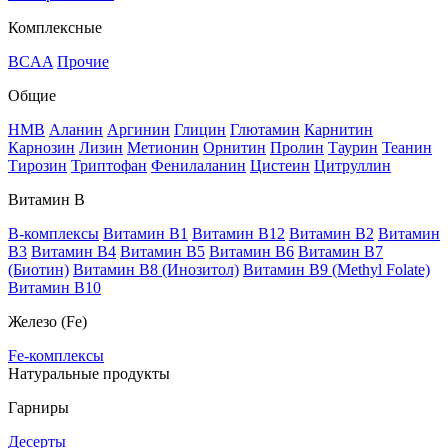
Комплексные
BCAA
Прочие
Общие
HMB
Аланин
Аргинин
Глицин
Глютамин
Карнитин
Карнозин
Лизин
Метионин
Орнитин
Пролин
Таурин
Теанин
Тирозин
Триптофан
Фенилаланин
Цистеин
Цитруллин
Витамин В
B-комплексы
Витамин B1
Витамин B12
Витамин B2
Витамин
B3
Витамин B4
Витамин B5
Витамин B6
Витамин B7
(Биотин)
Витамин B8 (Инозитол)
Витамин B9 (Methyl Folate)
Витамин В10
Железо (Fe)
Fe-комплексы
Натуральные продукты
Гарниры
Десерты