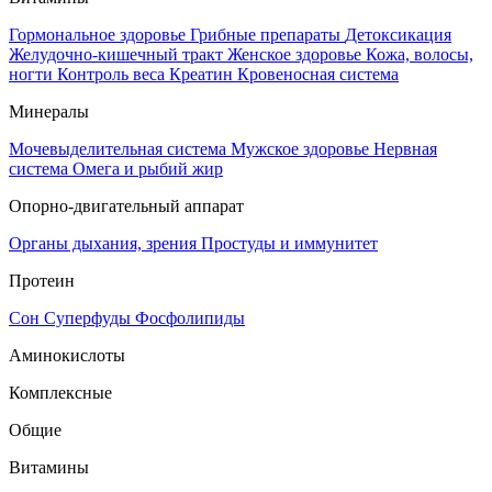
Гормональное здоровье
Грибные препараты
Детоксикация
Желудочно-кишечный тракт
Женское здоровье
Кожа, волосы,
ногти
Контроль веса
Креатин
Кровеносная система
Минералы
Мочевыделительная система
Мужское здоровье
Нервная
система
Омега и рыбий жир
Опорно-двигательный аппарат
Органы дыхания, зрения
Простуды и иммунитет
Протеин
Сон
Суперфуды
Фосфолипиды
Аминокислоты
Комплексные
Общие
Витамины