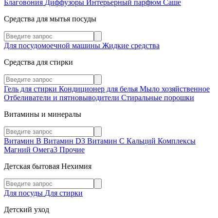
Благовония
Диффузоры
Интерьерный парфюм
Саше
Средства для мытья посуды
Для посудомоечной машины
Жидкие средства
Средства для стирки
Гель для стирки
Кондиционер для белья
Мыло хозяйственное
Отбеливатели и пятновыводители
Стиральные порошки
Витамины и минералы
Витамин В
Витамин D3
Витамин С
Кальций
Комплексы
Магний
Омега3
Прочие
Детская бытовая Нехимия
Для посуды
Для стирки
Детский уход