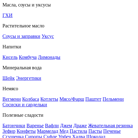
Масла, соусы и уксусы
ГХИ
Растительное масло
Соусы и заправки
Уксус
Напитки
Кисель
Комбуча
Лимонады
Минеральная вода
Шейк
Энергетики
Немясо
Вегмени
Колбаса
Котлеты
Мясо/Фарш
Паштет
Пельмени
Сосиски и сардельки
Полезные сладости
Батончики
Варенье
Вафли
Джем
Драже
Жевательная резинка
Зефир
Конфеты
Мармелад
Мед
Пастила
Пасты
Печенье
Сгущенка
Сиропы
Суфле
Урбеч
Халва
Шоколад