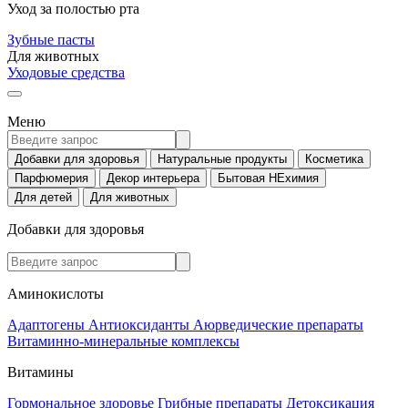
Уход за полостью рта
Зубные пасты
Для животных
Уходовые средства
Меню
Добавки для здоровья
Натуральные продукты
Косметика
Парфюмерия
Декор интерьера
Бытовая НЕхимия
Для детей
Для животных
Добавки для здоровья
Аминокислоты
Адаптогены
Антиоксиданты
Аюрведические препараты
Витаминно-минеральные комплексы
Витамины
Гормональное здоровье
Грибные препараты
Детоксикация