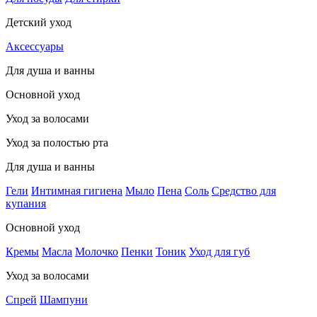
Детский уход
Аксессуары
Для душа и ванны
Основной уход
Уход за волосами
Уход за полостью рта
Для душа и ванны
Гели
Интимная гигиена
Мыло
Пена
Соль
Средство для
купания
Основной уход
Кремы
Масла
Молочко
Пенки
Тоник
Уход для губ
Уход за волосами
Спрей
Шампуни