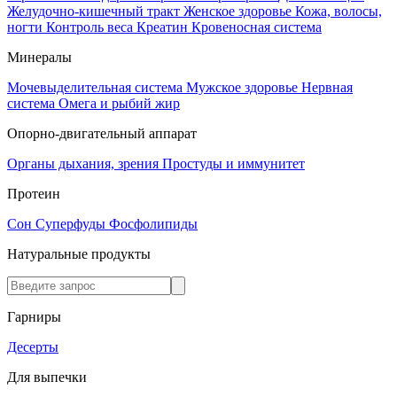
Желудочно-кишечный тракт
Женское здоровье
Кожа, волосы,
ногти
Контроль веса
Креатин
Кровеносная система
Минералы
Мочевыделительная система
Мужское здоровье
Нервная
система
Омега и рыбий жир
Опорно-двигательный аппарат
Органы дыхания, зрения
Простуды и иммунитет
Протеин
Сон
Суперфуды
Фосфолипиды
Натуральные продукты
Гарниры
Десерты
Для выпечки