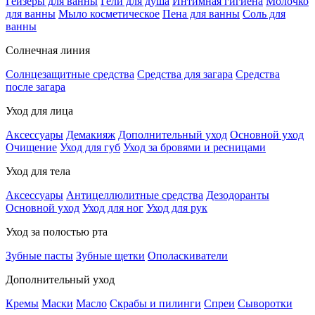
Гейзеры для ванны
Гели для душа
Интимная гигиена
Молочко
для ванны
Мыло косметическое
Пена для ванны
Соль для
ванны
Солнечная линия
Солнцезащитные средства
Средства для загара
Средства
после загара
Уход для лица
Аксессуары
Демакияж
Дополнительный уход
Основной уход
Очищение
Уход для губ
Уход за бровями и ресницами
Уход для тела
Аксессуары
Антицеллюлитные средства
Дезодоранты
Основной уход
Уход для ног
Уход для рук
Уход за полостью рта
Зубные пасты
Зубные щетки
Ополаскиватели
Дополнительный уход
Кремы
Маски
Масло
Скрабы и пилинги
Спреи
Сыворотки