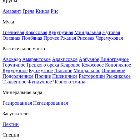
Крупы
Амарант
Греча
Киноа
Рис
Мука
Гречневая
Кокосовая
Кукурузная
Миндальная
Нутовая
Овсяная
Полбяная
Прочее
Ржаная
Рисовая
Черемуховая
Растительное масло
Авокадо
Амарантовое
Арахисовое
Арбузное
Виноградное
Горчичное
Грецкого ореха
Кедровое
Кокосовое
Конопляное
Кукурузное
Кунжутное
Льняное
Миндальное
Оливковое
Подсолнечное
Прочие
Пшеничное
Расторопши
Рыжиковое
Тыквенное
Фундучное
Чёрного тмина
Минеральная вода
Газированная
Негазированная
Загустители
Пектин
Специи