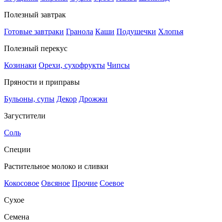
Полезный завтрак
Готовые завтраки
Гранола
Каши
Подушечки
Хлопья
Полезный перекус
Козинаки
Орехи, сухофрукты
Чипсы
Пряности и приправы
Бульоны, супы
Декор
Дрожжи
Загустители
Соль
Специи
Растительное молоко и сливки
Кокосовое
Овсяное
Прочие
Соевое
Сухое
Семена