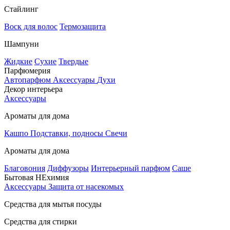
Стайлинг
Воск для волос
Термозащита
Шампуни
Жидкие
Сухие
Твердые
Парфюмерия
Автопарфюм
Аксессуары
Духи
Декор интерьера
Аксессуары
Ароматы для дома
Кашпо
Подставки, подносы
Свечи
Ароматы для дома
Благовония
Диффузоры
Интерьерный парфюм
Саше
Бытовая НЕхимия
Аксессуары
Защита от насекомых
Средства для мытья посуды
Средства для стирки