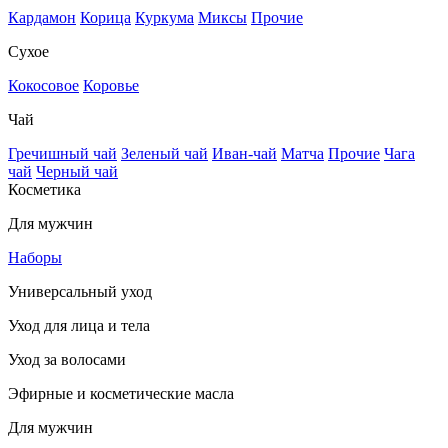
Кардамон
Корица
Куркума
Миксы
Прочие
Сухое
Кокосовое
Коровье
Чай
Гречишный чай
Зеленый чай
Иван-чай
Матча
Прочие
Чага
чай
Черный чай
Косметика
Для мужчин
Наборы
Универсальный уход
Уход для лица и тела
Уход за волосами
Эфирные и косметические масла
Для мужчин