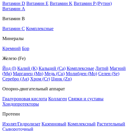
Витамин D
Витамин E
Витамин K
Витамин P (Рутин)
Витамин А
Витамин В
Витамин C
Комплексные
Минералы
Кремний
Бор
Железо (Fe)
Йод (I)
Калий (К)
Кальций (Са)
Комплексные
Литий
Магний
(Mg)
Марганец (Mn)
Медь (Сu)
Молибден (Мо)
Селен (Se)
Серебро (Ag)
Хром (Cr)
Цинк (Zn)
Опорно-двигательный аппарат
Гиалуроновая кислота
Коллаген
Связки и суставы
Хондопротекторы
Протеин
Изолят/Гидролизат
Казеиновый
Комплексный
Растительный
Сывороточный