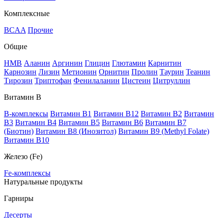
Комплексные
BCAA
Прочие
Общие
HMB
Аланин
Аргинин
Глицин
Глютамин
Карнитин
Карнозин
Лизин
Метионин
Орнитин
Пролин
Таурин
Теанин
Тирозин
Триптофан
Фенилаланин
Цистеин
Цитруллин
Витамин В
B-комплексы
Витамин B1
Витамин B12
Витамин B2
Витамин
B3
Витамин B4
Витамин B5
Витамин B6
Витамин B7
(Биотин)
Витамин B8 (Инозитол)
Витамин B9 (Methyl Folate)
Витамин В10
Железо (Fe)
Fe-комплексы
Натуральные продукты
Гарниры
Десерты