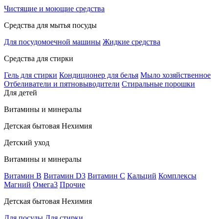
Чистящие и моющие средства
Средства для мытья посуды
Для посудомоечной машины
Жидкие средства
Средства для стирки
Гель для стирки
Кондиционер для белья
Мыло хозяйственное
Отбеливатели и пятновыводители
Стиральные порошки
Для детей
Витамины и минералы
Детская бытовая Нехимия
Детский уход
Витамины и минералы
Витамин В
Витамин D3
Витамин С
Кальций
Комплексы
Магний
Омега3
Прочие
Детская бытовая Нехимия
Для посуды
Для стирки