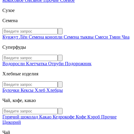
Кокосовое
Овсяное
Прочие
Соевое
Сухое
Семена
Кунжут
Лён
Семена конопли
Семена тыквы
Смеси
Тмин
Чиа
Суперфуды
Водоросли
Клетчатка
Отруби
Подорожник
Хлебные изделия
Булочки
Кексы
Хлеб
Хлебцы
Чай, кофе, какао
Горячий шоколад
Какао
Кедрокофе
Кофе
Кэроб
Прочие
Цикорий
Чай