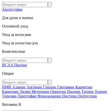
Аксессуары
Для душа и ванны
Основной уход
Уход за волосами
Уход за полостью рта
Комплексные
BCAA
Прочие
Общие
HMB
Аланин
Аргинин
Глицин
Глютамин
Карнитин
Карнозин
Лизин
Метионин
Орнитин
Пролин
Таурин
Теанин
Тирозин
Триптофан
Фенилаланин
Цистеин
Цитруллин
Витамин В