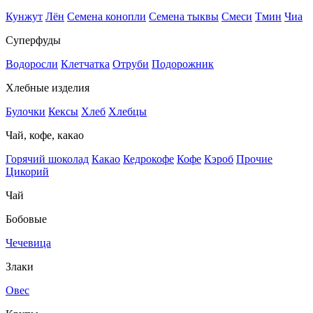
Кунжут
Лён
Семена конопли
Семена тыквы
Смеси
Тмин
Чиа
Суперфуды
Водоросли
Клетчатка
Отруби
Подорожник
Хлебные изделия
Булочки
Кексы
Хлеб
Хлебцы
Чай, кофе, какао
Горячий шоколад
Какао
Кедрокофе
Кофе
Кэроб
Прочие
Цикорий
Чай
Бобовые
Чечевица
Злаки
Овес