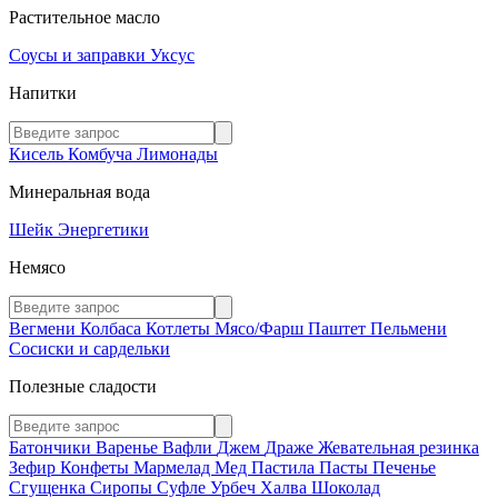
Растительное масло
Соусы и заправки
Уксус
Напитки
Кисель
Комбуча
Лимонады
Минеральная вода
Шейк
Энергетики
Немясо
Вегмени
Колбаса
Котлеты
Мясо/Фарш
Паштет
Пельмени
Сосиски и сардельки
Полезные сладости
Батончики
Варенье
Вафли
Джем
Драже
Жевательная резинка
Зефир
Конфеты
Мармелад
Мед
Пастила
Пасты
Печенье
Сгущенка
Сиропы
Суфле
Урбеч
Халва
Шоколад