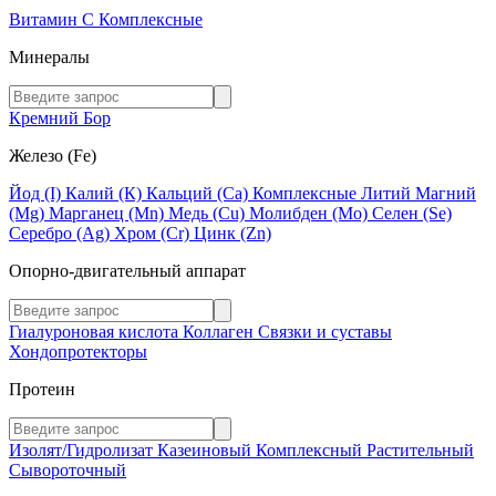
Витамин C
Комплексные
Минералы
Кремний
Бор
Железо (Fe)
Йод (I)
Калий (К)
Кальций (Са)
Комплексные
Литий
Магний
(Mg)
Марганец (Mn)
Медь (Сu)
Молибден (Мо)
Селен (Se)
Серебро (Ag)
Хром (Cr)
Цинк (Zn)
Опорно-двигательный аппарат
Гиалуроновая кислота
Коллаген
Связки и суставы
Хондопротекторы
Протеин
Изолят/Гидролизат
Казеиновый
Комплексный
Растительный
Сывороточный