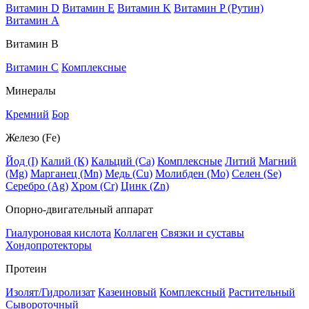
Витамин D
Витамин E
Витамин K
Витамин P (Рутин)
Витамин А
Витамин В
Витамин C
Комплексные
Минералы
Кремний
Бор
Железо (Fe)
Йод (I)
Калий (К)
Кальций (Са)
Комплексные
Литий
Магний
(Mg)
Марганец (Mn)
Медь (Сu)
Молибден (Мо)
Селен (Se)
Серебро (Ag)
Хром (Cr)
Цинк (Zn)
Опорно-двигательный аппарат
Гиалуроновая кислота
Коллаген
Связки и суставы
Хондопротекторы
Протеин
Изолят/Гидролизат
Казеиновый
Комплексный
Растительный
Сывороточный