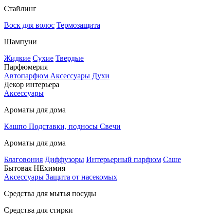
Стайлинг
Воск для волос
Термозащита
Шампуни
Жидкие
Сухие
Твердые
Парфюмерия
Автопарфюм
Аксессуары
Духи
Декор интерьера
Аксессуары
Ароматы для дома
Кашпо
Подставки, подносы
Свечи
Ароматы для дома
Благовония
Диффузоры
Интерьерный парфюм
Саше
Бытовая НЕхимия
Аксессуары
Защита от насекомых
Средства для мытья посуды
Средства для стирки