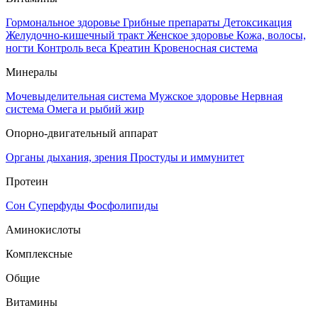
Гормональное здоровье
Грибные препараты
Детоксикация
Желудочно-кишечный тракт
Женское здоровье
Кожа, волосы,
ногти
Контроль веса
Креатин
Кровеносная система
Минералы
Мочевыделительная система
Мужское здоровье
Нервная
система
Омега и рыбий жир
Опорно-двигательный аппарат
Органы дыхания, зрения
Простуды и иммунитет
Протеин
Сон
Суперфуды
Фосфолипиды
Аминокислоты
Комплексные
Общие
Витамины