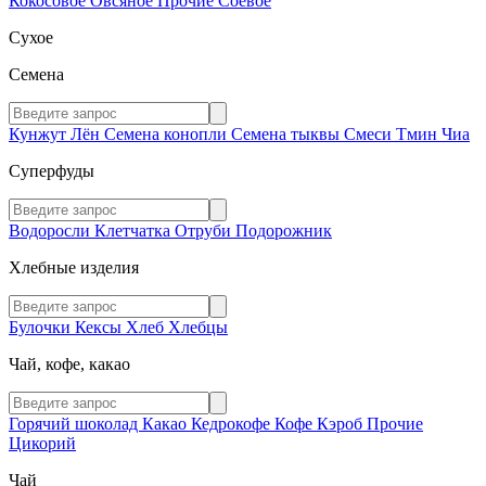
Кокосовое
Овсяное
Прочие
Соевое
Сухое
Семена
Кунжут
Лён
Семена конопли
Семена тыквы
Смеси
Тмин
Чиа
Суперфуды
Водоросли
Клетчатка
Отруби
Подорожник
Хлебные изделия
Булочки
Кексы
Хлеб
Хлебцы
Чай, кофе, какао
Горячий шоколад
Какао
Кедрокофе
Кофе
Кэроб
Прочие
Цикорий
Чай