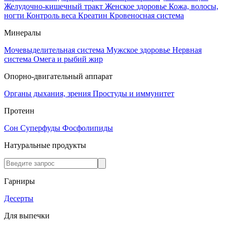
Желудочно-кишечный тракт
Женское здоровье
Кожа, волосы,
ногти
Контроль веса
Креатин
Кровеносная система
Минералы
Мочевыделительная система
Мужское здоровье
Нервная
система
Омега и рыбий жир
Опорно-двигательный аппарат
Органы дыхания, зрения
Простуды и иммунитет
Протеин
Сон
Суперфуды
Фосфолипиды
Натуральные продукты
Гарниры
Десерты
Для выпечки