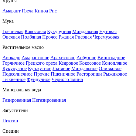
Крупы
Амарант
Греча
Киноа
Рис
Мука
Гречневая
Кокосовая
Кукурузная
Миндальная
Нутовая
Овсяная
Полбяная
Прочее
Ржаная
Рисовая
Черемуховая
Растительное масло
Авокадо
Амарантовое
Арахисовое
Арбузное
Виноградное
Горчичное
Грецкого ореха
Кедровое
Кокосовое
Конопляное
Кукурузное
Кунжутное
Льняное
Миндальное
Оливковое
Подсолнечное
Прочие
Пшеничное
Расторопши
Рыжиковое
Тыквенное
Фундучное
Чёрного тмина
Минеральная вода
Газированная
Негазированная
Загустители
Пектин
Специи