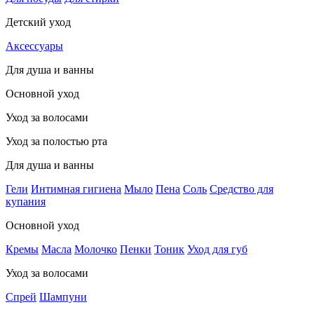
Детский уход
Аксессуары
Для душа и ванны
Основной уход
Уход за волосами
Уход за полостью рта
Для душа и ванны
Гели
Интимная гигиена
Мыло
Пена
Соль
Средство для
купания
Основной уход
Кремы
Масла
Молочко
Пенки
Тоник
Уход для губ
Уход за волосами
Спрей
Шампуни