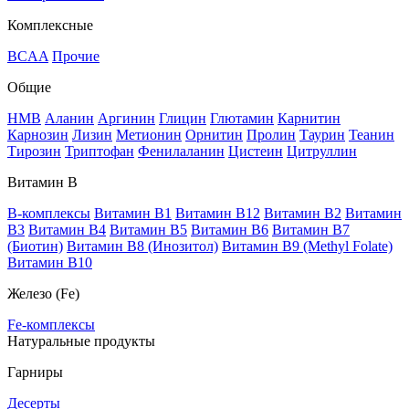
Комплексные
BCAA
Прочие
Общие
HMB
Аланин
Аргинин
Глицин
Глютамин
Карнитин
Карнозин
Лизин
Метионин
Орнитин
Пролин
Таурин
Теанин
Тирозин
Триптофан
Фенилаланин
Цистеин
Цитруллин
Витамин В
B-комплексы
Витамин B1
Витамин B12
Витамин B2
Витамин
B3
Витамин B4
Витамин B5
Витамин B6
Витамин B7
(Биотин)
Витамин B8 (Инозитол)
Витамин B9 (Methyl Folate)
Витамин В10
Железо (Fe)
Fe-комплексы
Натуральные продукты
Гарниры
Десерты