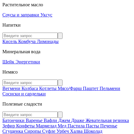
Растительное масло
Соусы и заправки
Уксус
Напитки
Кисель
Комбуча
Лимонады
Минеральная вода
Шейк
Энергетики
Немясо
Вегмени
Колбаса
Котлеты
Мясо/Фарш
Паштет
Пельмени
Сосиски и сардельки
Полезные сладости
Батончики
Варенье
Вафли
Джем
Драже
Жевательная резинка
Зефир
Конфеты
Мармелад
Мед
Пастила
Пасты
Печенье
Сгущенка
Сиропы
Суфле
Урбеч
Халва
Шоколад