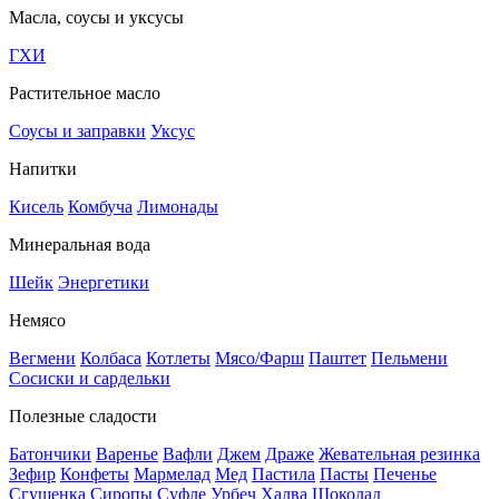
Масла, соусы и уксусы
ГХИ
Растительное масло
Соусы и заправки
Уксус
Напитки
Кисель
Комбуча
Лимонады
Минеральная вода
Шейк
Энергетики
Немясо
Вегмени
Колбаса
Котлеты
Мясо/Фарш
Паштет
Пельмени
Сосиски и сардельки
Полезные сладости
Батончики
Варенье
Вафли
Джем
Драже
Жевательная резинка
Зефир
Конфеты
Мармелад
Мед
Пастила
Пасты
Печенье
Сгущенка
Сиропы
Суфле
Урбеч
Халва
Шоколад