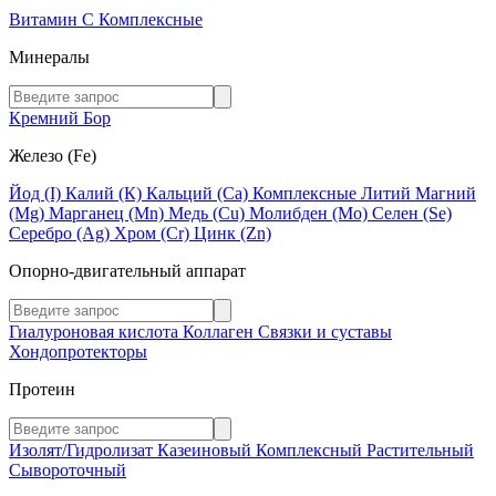
Витамин C
Комплексные
Минералы
Кремний
Бор
Железо (Fe)
Йод (I)
Калий (К)
Кальций (Са)
Комплексные
Литий
Магний
(Mg)
Марганец (Mn)
Медь (Сu)
Молибден (Мо)
Селен (Se)
Серебро (Ag)
Хром (Cr)
Цинк (Zn)
Опорно-двигательный аппарат
Гиалуроновая кислота
Коллаген
Связки и суставы
Хондопротекторы
Протеин
Изолят/Гидролизат
Казеиновый
Комплексный
Растительный
Сывороточный