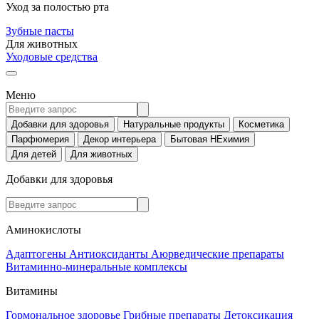
Уход за полостью рта
Зубные пасты
Для животных
Уходовые средства
Меню
Добавки для здоровья
Натуральные продукты
Косметика
Парфюмерия
Декор интерьера
Бытовая НЕхимия
Для детей
Для животных
Добавки для здоровья
Аминокислоты
Адаптогены
Антиоксиданты
Аюрведические препараты
Витаминно-минеральные комплексы
Витамины
Гормональное здоровье
Грибные препараты
Детоксикация