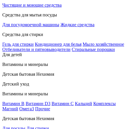
Чистящие и моющие средства
Средства для мытья посуды
Для посудомоечной машины
Жидкие средства
Средства для стирки
Гель для стирки
Кондиционер для белья
Мыло хозяйственное
Отбеливатели и пятновыводители
Стиральные порошки
Для детей
Витамины и минералы
Детская бытовая Нехимия
Детский уход
Витамины и минералы
Витамин В
Витамин D3
Витамин С
Кальций
Комплексы
Магний
Омега3
Прочие
Детская бытовая Нехимия
Для посуды
Для стирки