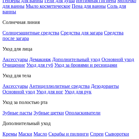
Гейзеры для ванны
Гели для душа
Интимная гигиена
Молочко
для ванны
Мыло косметическое
Пена для ванны
Соль для
ванны
Солнечная линия
Солнцезащитные средства
Средства для загара
Средства
после загара
Уход для лица
Аксессуары
Демакияж
Дополнительный уход
Основной уход
Очищение
Уход для губ
Уход за бровями и ресницами
Уход для тела
Аксессуары
Антицеллюлитные средства
Дезодоранты
Основной уход
Уход для ног
Уход для рук
Уход за полостью рта
Зубные пасты
Зубные щетки
Ополаскиватели
Дополнительный уход
Кремы
Маски
Масло
Скрабы и пилинги
Спреи
Сыворотки