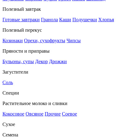
Полезный завтрак
Готовые завтраки
Гранола
Каши
Подушечки
Хлопья
Полезный перекус
Козинаки
Орехи, сухофрукты
Чипсы
Пряности и приправы
Бульоны, супы
Декор
Дрожжи
Загустители
Соль
Специи
Растительное молоко и сливки
Кокосовое
Овсяное
Прочие
Соевое
Сухое
Семена