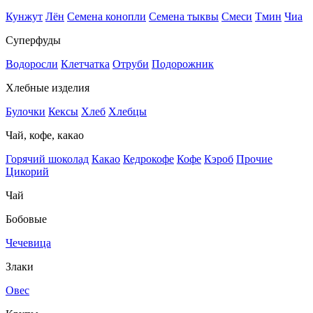
Кунжут
Лён
Семена конопли
Семена тыквы
Смеси
Тмин
Чиа
Суперфуды
Водоросли
Клетчатка
Отруби
Подорожник
Хлебные изделия
Булочки
Кексы
Хлеб
Хлебцы
Чай, кофе, какао
Горячий шоколад
Какао
Кедрокофе
Кофе
Кэроб
Прочие
Цикорий
Чай
Бобовые
Чечевица
Злаки
Овес