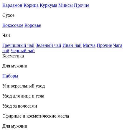
Кардамон
Корица
Куркума
Миксы
Прочие
Сухое
Кокосовое
Коровье
Чай
Гречишный чай
Зеленый чай
Иван-чай
Матча
Прочие
Чага
чай
Черный чай
Косметика
Для мужчин
Наборы
Универсальный уход
Уход для лица и тела
Уход за волосами
Эфирные и косметические масла
Для мужчин