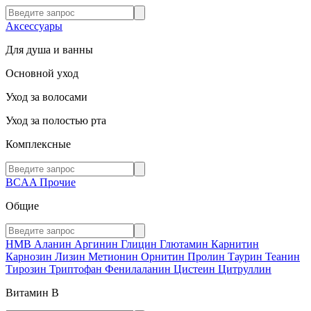
Аксессуары
Для душа и ванны
Основной уход
Уход за волосами
Уход за полостью рта
Комплексные
BCAA
Прочие
Общие
HMB
Аланин
Аргинин
Глицин
Глютамин
Карнитин
Карнозин
Лизин
Метионин
Орнитин
Пролин
Таурин
Теанин
Тирозин
Триптофан
Фенилаланин
Цистеин
Цитруллин
Витамин В