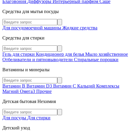
Благовония
Диффузоры
Интерьерный парфюм
Саше
Средства для мытья посуды
Для посудомоечной машины
Жидкие средства
Средства для стирки
Гель для стирки
Кондиционер для белья
Мыло хозяйственное
Отбеливатели и пятновыводители
Стиральные порошки
Витамины и минералы
Витамин В
Витамин D3
Витамин С
Кальций
Комплексы
Магний
Омега3
Прочие
Детская бытовая Нехимия
Для посуды
Для стирки
Детский уход