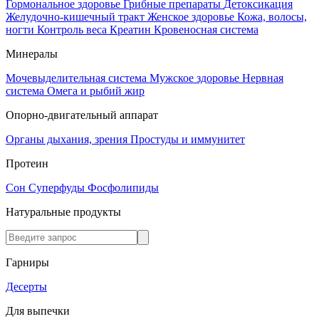
Гормональное здоровье
Грибные препараты
Детоксикация
Желудочно-кишечный тракт
Женское здоровье
Кожа, волосы,
ногти
Контроль веса
Креатин
Кровеносная система
Минералы
Мочевыделительная система
Мужское здоровье
Нервная
система
Омега и рыбий жир
Опорно-двигательный аппарат
Органы дыхания, зрения
Простуды и иммунитет
Протеин
Сон
Суперфуды
Фосфолипиды
Натуральные продукты
Гарниры
Десерты
Для выпечки