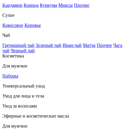
Кардамон
Корица
Куркума
Миксы
Прочие
Сухое
Кокосовое
Коровье
Чай
Гречишный чай
Зеленый чай
Иван-чай
Матча
Прочие
Чага
чай
Черный чай
Косметика
Для мужчин
Наборы
Универсальный уход
Уход для лица и тела
Уход за волосами
Эфирные и косметические масла
Для мужчин