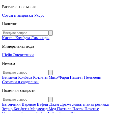
Растительное масло
Соусы и заправки
Уксус
Напитки
Кисель
Комбуча
Лимонады
Минеральная вода
Шейк
Энергетики
Немясо
Вегмени
Колбаса
Котлеты
Мясо/Фарш
Паштет
Пельмени
Сосиски и сардельки
Полезные сладости
Батончики
Варенье
Вафли
Джем
Драже
Жевательная резинка
Зефир
Конфеты
Мармелад
Мед
Пастила
Пасты
Печенье