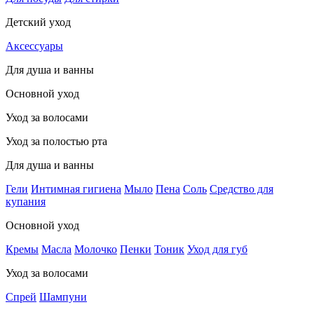
Детский уход
Аксессуары
Для душа и ванны
Основной уход
Уход за волосами
Уход за полостью рта
Для душа и ванны
Гели
Интимная гигиена
Мыло
Пена
Соль
Средство для
купания
Основной уход
Кремы
Масла
Молочко
Пенки
Тоник
Уход для губ
Уход за волосами
Спрей
Шампуни