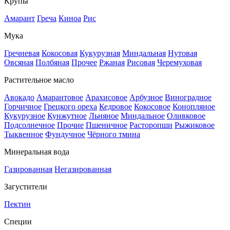
Крупы
Амарант
Греча
Киноа
Рис
Мука
Гречневая
Кокосовая
Кукурузная
Миндальная
Нутовая
Овсяная
Полбяная
Прочее
Ржаная
Рисовая
Черемуховая
Растительное масло
Авокадо
Амарантовое
Арахисовое
Арбузное
Виноградное
Горчичное
Грецкого ореха
Кедровое
Кокосовое
Конопляное
Кукурузное
Кунжутное
Льняное
Миндальное
Оливковое
Подсолнечное
Прочие
Пшеничное
Расторопши
Рыжиковое
Тыквенное
Фундучное
Чёрного тмина
Минеральная вода
Газированная
Негазированная
Загустители
Пектин
Специи