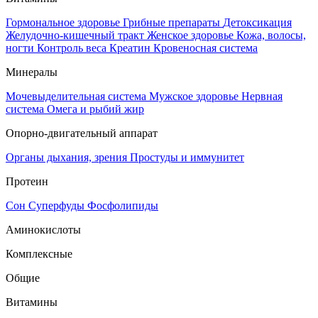
Гормональное здоровье
Грибные препараты
Детоксикация
Желудочно-кишечный тракт
Женское здоровье
Кожа, волосы,
ногти
Контроль веса
Креатин
Кровеносная система
Минералы
Мочевыделительная система
Мужское здоровье
Нервная
система
Омега и рыбий жир
Опорно-двигательный аппарат
Органы дыхания, зрения
Простуды и иммунитет
Протеин
Сон
Суперфуды
Фосфолипиды
Аминокислоты
Комплексные
Общие
Витамины