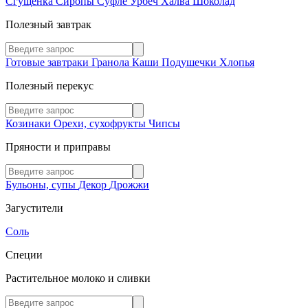
Сгущенка
Сиропы
Суфле
Урбеч
Халва
Шоколад
Полезный завтрак
Готовые завтраки
Гранола
Каши
Подушечки
Хлопья
Полезный перекус
Козинаки
Орехи, сухофрукты
Чипсы
Пряности и приправы
Бульоны, супы
Декор
Дрожжи
Загустители
Соль
Специи
Растительное молоко и сливки