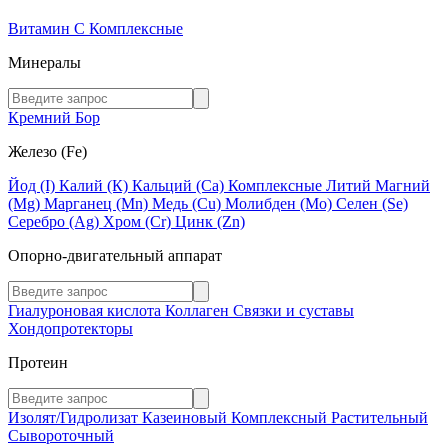
Витамин C
Комплексные
Минералы
Кремний
Бор
Железо (Fe)
Йод (I)
Калий (К)
Кальций (Са)
Комплексные
Литий
Магний
(Mg)
Марганец (Mn)
Медь (Сu)
Молибден (Мо)
Селен (Se)
Серебро (Ag)
Хром (Cr)
Цинк (Zn)
Опорно-двигательный аппарат
Гиалуроновая кислота
Коллаген
Связки и суставы
Хондопротекторы
Протеин
Изолят/Гидролизат
Казеиновый
Комплексный
Растительный
Сывороточный