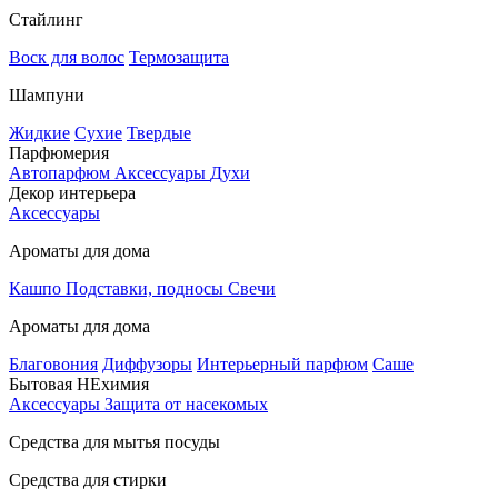
Стайлинг
Воск для волос
Термозащита
Шампуни
Жидкие
Сухие
Твердые
Парфюмерия
Автопарфюм
Аксессуары
Духи
Декор интерьера
Аксессуары
Ароматы для дома
Кашпо
Подставки, подносы
Свечи
Ароматы для дома
Благовония
Диффузоры
Интерьерный парфюм
Саше
Бытовая НЕхимия
Аксессуары
Защита от насекомых
Средства для мытья посуды
Средства для стирки