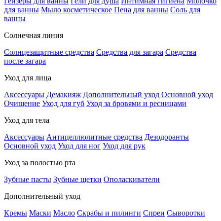
Гейзеры для ванны
Гели для душа
Интимная гигиена
Молочко
для ванны
Мыло косметическое
Пена для ванны
Соль для
ванны
Солнечная линия
Солнцезащитные средства
Средства для загара
Средства
после загара
Уход для лица
Аксессуары
Демакияж
Дополнительный уход
Основной уход
Очищение
Уход для губ
Уход за бровями и ресницами
Уход для тела
Аксессуары
Антицеллюлитные средства
Дезодоранты
Основной уход
Уход для ног
Уход для рук
Уход за полостью рта
Зубные пасты
Зубные щетки
Ополаскиватели
Дополнительный уход
Кремы
Маски
Масло
Скрабы и пилинги
Спреи
Сыворотки