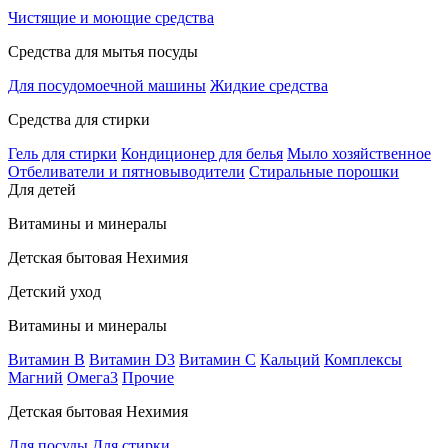
Чистящие и моющие средства
Средства для мытья посуды
Для посудомоечной машины
Жидкие средства
Средства для стирки
Гель для стирки
Кондиционер для белья
Мыло хозяйственное
Отбеливатели и пятновыводители
Стиральные порошки
Для детей
Витамины и минералы
Детская бытовая Нехимия
Детский уход
Витамины и минералы
Витамин В
Витамин D3
Витамин С
Кальций
Комплексы
Магний
Омега3
Прочие
Детская бытовая Нехимия
Для посуды
Для стирки