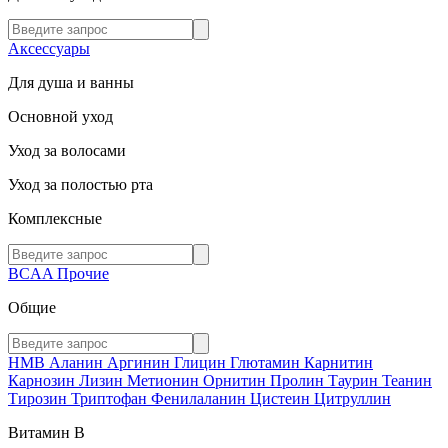
Аксессуары
Для душа и ванны
Основной уход
Уход за волосами
Уход за полостью рта
Комплексные
BCAA
Прочие
Общие
HMB
Аланин
Аргинин
Глицин
Глютамин
Карнитин
Карнозин
Лизин
Метионин
Орнитин
Пролин
Таурин
Теанин
Тирозин
Триптофан
Фенилаланин
Цистеин
Цитруллин
Витамин В