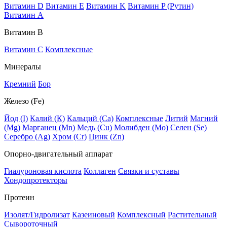
Витамин D
Витамин E
Витамин K
Витамин P (Рутин)
Витамин А
Витамин В
Витамин C
Комплексные
Минералы
Кремний
Бор
Железо (Fe)
Йод (I)
Калий (К)
Кальций (Са)
Комплексные
Литий
Магний
(Mg)
Марганец (Mn)
Медь (Сu)
Молибден (Мо)
Селен (Se)
Серебро (Ag)
Хром (Cr)
Цинк (Zn)
Опорно-двигательный аппарат
Гиалуроновая кислота
Коллаген
Связки и суставы
Хондопротекторы
Протеин
Изолят/Гидролизат
Казеиновый
Комплексный
Растительный
Сывороточный