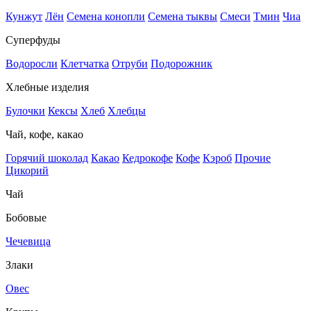
Кунжут
Лён
Семена конопли
Семена тыквы
Смеси
Тмин
Чиа
Суперфуды
Водоросли
Клетчатка
Отруби
Подорожник
Хлебные изделия
Булочки
Кексы
Хлеб
Хлебцы
Чай, кофе, какао
Горячий шоколад
Какао
Кедрокофе
Кофе
Кэроб
Прочие
Цикорий
Чай
Бобовые
Чечевица
Злаки
Овес