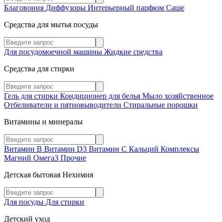
Благовония
Диффузоры
Интерьерный парфюм
Саше
Средства для мытья посуды
Для посудомоечной машины
Жидкие средства
Средства для стирки
Гель для стирки
Кондиционер для белья
Мыло хозяйственное
Отбеливатели и пятновыводители
Стиральные порошки
Витамины и минералы
Витамин В
Витамин D3
Витамин С
Кальций
Комплексы
Магний
Омега3
Прочие
Детская бытовая Нехимия
Для посуды
Для стирки
Детский уход