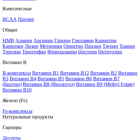
Комплексные
BCAA
Прочие
Общие
HMB
Аланин
Аргинин
Глицин
Глютамин
Карнитин
Карнозин
Лизин
Метионин
Орнитин
Пролин
Таурин
Теанин
Тирозин
Триптофан
Фенилаланин
Цистеин
Цитруллин
Витамин В
B-комплексы
Витамин B1
Витамин B12
Витамин B2
Витамин
B3
Витамин B4
Витамин B5
Витамин B6
Витамин B7
(Биотин)
Витамин B8 (Инозитол)
Витамин B9 (Methyl Folate)
Витамин В10
Железо (Fe)
Fe-комплексы
Натуральные продукты
Гарниры
Десерты