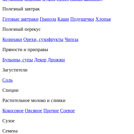
Полезный завтрак
Готовые завтраки
Гранола
Каши
Подушечки
Хлопья
Полезный перекус
Козинаки
Орехи, сухофрукты
Чипсы
Пряности и приправы
Бульоны, супы
Декор
Дрожжи
Загустители
Соль
Специи
Растительное молоко и сливки
Кокосовое
Овсяное
Прочие
Соевое
Сухое
Семена