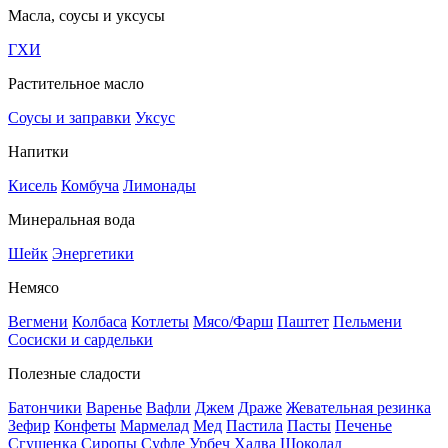
Масла, соусы и уксусы
ГХИ
Растительное масло
Соусы и заправки
Уксус
Напитки
Кисель
Комбуча
Лимонады
Минеральная вода
Шейк
Энергетики
Немясо
Вегмени
Колбаса
Котлеты
Мясо/Фарш
Паштет
Пельмени
Сосиски и сардельки
Полезные сладости
Батончики
Варенье
Вафли
Джем
Драже
Жевательная резинка
Зефир
Конфеты
Мармелад
Мед
Пастила
Пасты
Печенье
Сгущенка
Сиропы
Суфле
Урбеч
Халва
Шоколад