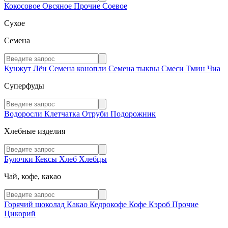
Кокосовое
Овсяное
Прочие
Соевое
Сухое
Семена
Кунжут
Лён
Семена конопли
Семена тыквы
Смеси
Тмин
Чиа
Суперфуды
Водоросли
Клетчатка
Отруби
Подорожник
Хлебные изделия
Булочки
Кексы
Хлеб
Хлебцы
Чай, кофе, какао
Горячий шоколад
Какао
Кедрокофе
Кофе
Кэроб
Прочие
Цикорий