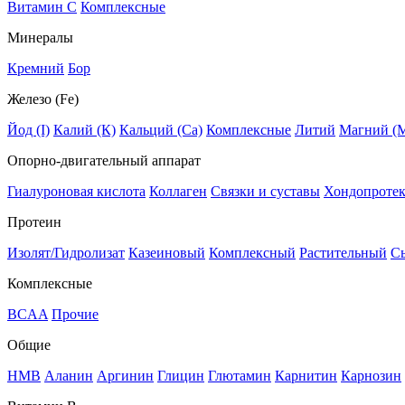
Витамин C
Комплексные
Минералы
Кремний
Бор
Железо (Fe)
Йод (I)
Калий (К)
Кальций (Са)
Комплексные
Литий
Магний (
Опорно-двигательный аппарат
Гиалуроновая кислота
Коллаген
Связки и суставы
Хондопроте
Протеин
Изолят/Гидролизат
Казеиновый
Комплексный
Растительный
С
Комплексные
BCAA
Прочие
Общие
HMB
Аланин
Аргинин
Глицин
Глютамин
Карнитин
Карнозин