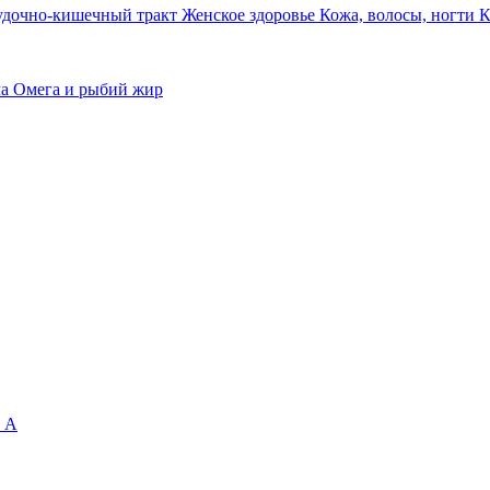
удочно-кишечный тракт
Женское здоровье
Кожа, волосы, ногти
К
ма
Омега и рыбий жир
 А