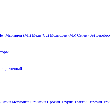
Mg)
Марганец (Mn)
Медь (Сu)
Молибден (Мо)
Селен (Se)
Серебро
кторы
ывороточный
Лизин
Метионин
Орнитин
Пролин
Таурин
Теанин
Тирозин
Три