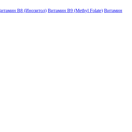
итамин B8 (Инозитол)
Витамин B9 (Methyl Folate)
Витамин