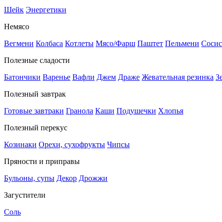
Шейк
Энергетики
Немясо
Вегмени
Колбаса
Котлеты
Мясо/Фарш
Паштет
Пельмени
Сосис
Полезные сладости
Батончики
Варенье
Вафли
Джем
Драже
Жевательная резинка
З
Полезный завтрак
Готовые завтраки
Гранола
Каши
Подушечки
Хлопья
Полезный перекус
Козинаки
Орехи, сухофрукты
Чипсы
Пряности и приправы
Бульоны, супы
Декор
Дрожжи
Загустители
Соль