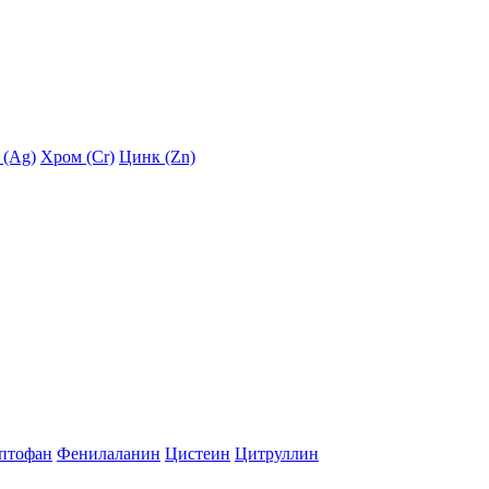
 (Ag)
Хром (Cr)
Цинк (Zn)
птофан
Фенилаланин
Цистеин
Цитруллин