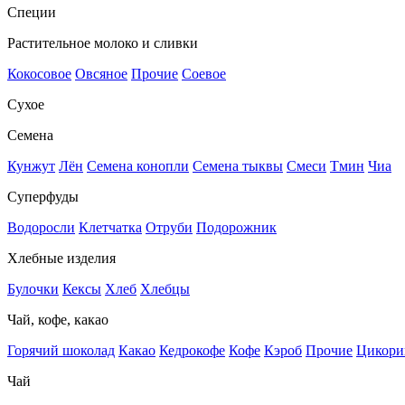
Специи
Растительное молоко и сливки
Кокосовое
Овсяное
Прочие
Соевое
Сухое
Семена
Кунжут
Лён
Семена конопли
Семена тыквы
Смеси
Тмин
Чиа
Суперфуды
Водоросли
Клетчатка
Отруби
Подорожник
Хлебные изделия
Булочки
Кексы
Хлеб
Хлебцы
Чай, кофе, какао
Горячий шоколад
Какао
Кедрокофе
Кофе
Кэроб
Прочие
Цикори
Чай