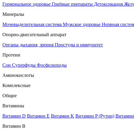
Гормональное здоровье
Грибные препараты
Детоксикация
Жел
Минералы
Мочевыделительная система
Мужское здоровье
Нервная систе
Опорно-двигательный аппарат
Органы дыхания, зрения
Простуды и иммунитет
Протеин
Сон
Суперфуды
Фосфолипиды
Аминокислоты
Комплексные
Общие
Витамины
Витамин D
Витамин E
Витамин K
Витамин P (Рутин)
Витамин
Витамин В