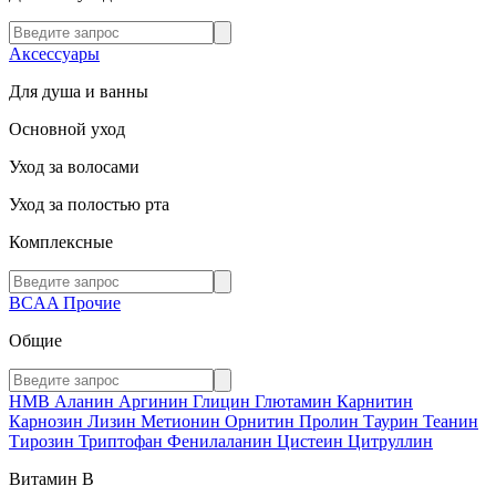
Аксессуары
Для душа и ванны
Основной уход
Уход за волосами
Уход за полостью рта
Комплексные
BCAA
Прочие
Общие
HMB
Аланин
Аргинин
Глицин
Глютамин
Карнитин
Карнозин
Лизин
Метионин
Орнитин
Пролин
Таурин
Теанин
Тирозин
Триптофан
Фенилаланин
Цистеин
Цитруллин
Витамин В