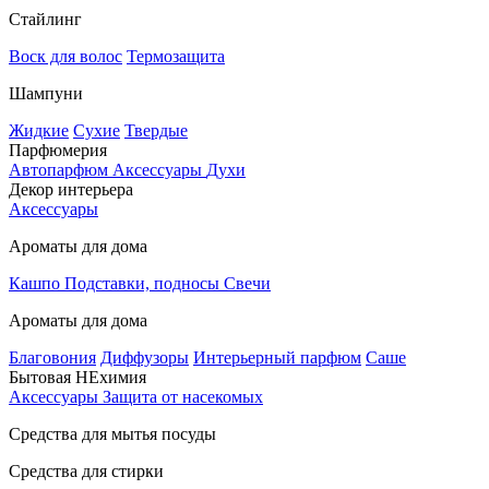
Стайлинг
Воск для волос
Термозащита
Шампуни
Жидкие
Сухие
Твердые
Парфюмерия
Автопарфюм
Аксессуары
Духи
Декор интерьера
Аксессуары
Ароматы для дома
Кашпо
Подставки, подносы
Свечи
Ароматы для дома
Благовония
Диффузоры
Интерьерный парфюм
Саше
Бытовая НЕхимия
Аксессуары
Защита от насекомых
Средства для мытья посуды
Средства для стирки