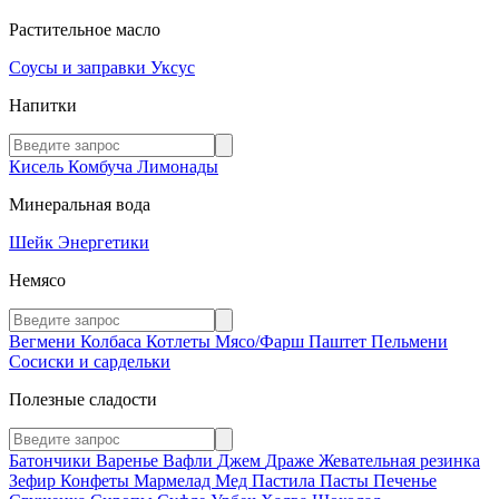
Растительное масло
Соусы и заправки
Уксус
Напитки
Кисель
Комбуча
Лимонады
Минеральная вода
Шейк
Энергетики
Немясо
Вегмени
Колбаса
Котлеты
Мясо/Фарш
Паштет
Пельмени
Сосиски и сардельки
Полезные сладости
Батончики
Варенье
Вафли
Джем
Драже
Жевательная резинка
Зефир
Конфеты
Мармелад
Мед
Пастила
Пасты
Печенье