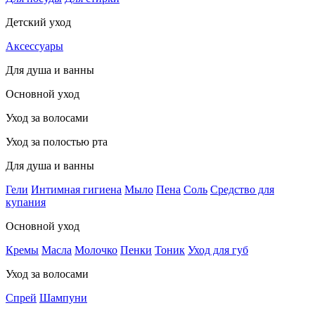
Детский уход
Аксессуары
Для душа и ванны
Основной уход
Уход за волосами
Уход за полостью рта
Для душа и ванны
Гели
Интимная гигиена
Мыло
Пена
Соль
Средство для
купания
Основной уход
Кремы
Масла
Молочко
Пенки
Тоник
Уход для губ
Уход за волосами
Спрей
Шампуни