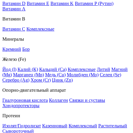
Витамин D
Витамин E
Витамин K
Витамин P (Рутин)
Витамин А
Витамин В
Витамин C
Комплексные
Минералы
Кремний
Бор
Железо (Fe)
Йод (I)
Калий (К)
Кальций (Са)
Комплексные
Литий
Магний
(Mg)
Марганец (Mn)
Медь (Сu)
Молибден (Мо)
Селен (Se)
Серебро (Ag)
Хром (Cr)
Цинк (Zn)
Опорно-двигательный аппарат
Гиалуроновая кислота
Коллаген
Связки и суставы
Хондопротекторы
Протеин
Изолят/Гидролизат
Казеиновый
Комплексный
Растительный
Сывороточный