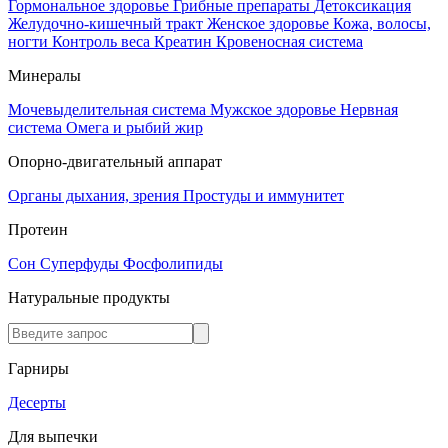
Гормональное здоровье
Грибные препараты
Детоксикация
Желудочно-кишечный тракт
Женское здоровье
Кожа, волосы,
ногти
Контроль веса
Креатин
Кровеносная система
Минералы
Мочевыделительная система
Мужское здоровье
Нервная
система
Омега и рыбий жир
Опорно-двигательный аппарат
Органы дыхания, зрения
Простуды и иммунитет
Протеин
Сон
Суперфуды
Фосфолипиды
Натуральные продукты
Гарниры
Десерты
Для выпечки