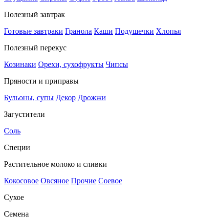
Полезный завтрак
Готовые завтраки
Гранола
Каши
Подушечки
Хлопья
Полезный перекус
Козинаки
Орехи, сухофрукты
Чипсы
Пряности и приправы
Бульоны, супы
Декор
Дрожжи
Загустители
Соль
Специи
Растительное молоко и сливки
Кокосовое
Овсяное
Прочие
Соевое
Сухое
Семена