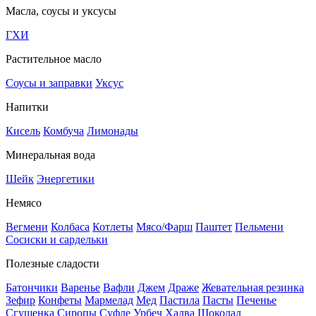
Масла, соусы и уксусы
ГХИ
Растительное масло
Соусы и заправки
Уксус
Напитки
Кисель
Комбуча
Лимонады
Минеральная вода
Шейк
Энергетики
Немясо
Вегмени
Колбаса
Котлеты
Мясо/Фарш
Паштет
Пельмени
Сосиски и сардельки
Полезные сладости
Батончики
Варенье
Вафли
Джем
Драже
Жевательная резинка
Зефир
Конфеты
Мармелад
Мед
Пастила
Пасты
Печенье
Сгущенка
Сиропы
Суфле
Урбеч
Халва
Шоколад