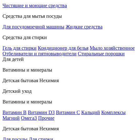
Чистящие и моющие средства
Средства для мытья посуды
Для посудомоечной машины
Жидкие средства
Средства для стирки
Гель для стирки
Кондиционер для белья
Мыло хозяйственное
Отбеливатели и пятновыводители
Стиральные порошки
Для детей
Витамины и минералы
Детская бытовая Нехимия
Детский уход
Витамины и минералы
Витамин В
Витамин D3
Витамин С
Кальций
Комплексы
Магний
Омега3
Прочие
Детская бытовая Нехимия
Для посуды
Для стирки