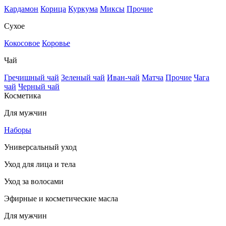
Кардамон
Корица
Куркума
Миксы
Прочие
Сухое
Кокосовое
Коровье
Чай
Гречишный чай
Зеленый чай
Иван-чай
Матча
Прочие
Чага
чай
Черный чай
Косметика
Для мужчин
Наборы
Универсальный уход
Уход для лица и тела
Уход за волосами
Эфирные и косметические масла
Для мужчин