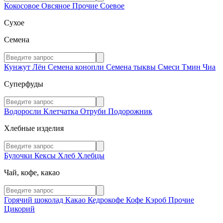
Кокосовое
Овсяное
Прочие
Соевое
Сухое
Семена
Кунжут
Лён
Семена конопли
Семена тыквы
Смеси
Тмин
Чиа
Суперфуды
Водоросли
Клетчатка
Отруби
Подорожник
Хлебные изделия
Булочки
Кексы
Хлеб
Хлебцы
Чай, кофе, какао
Горячий шоколад
Какао
Кедрокофе
Кофе
Кэроб
Прочие
Цикорий