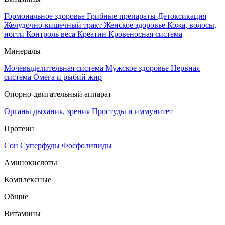
Гормональное здоровье
Грибные препараты
Детоксикация
Желудочно-кишечный тракт
Женское здоровье
Кожа, волосы,
ногти
Контроль веса
Креатин
Кровеносная система
Минералы
Мочевыделительная система
Мужское здоровье
Нервная
система
Омега и рыбий жир
Опорно-двигательный аппарат
Органы дыхания, зрения
Простуды и иммунитет
Протеин
Сон
Суперфуды
Фосфолипиды
Аминокислоты
Комплексные
Общие
Витамины