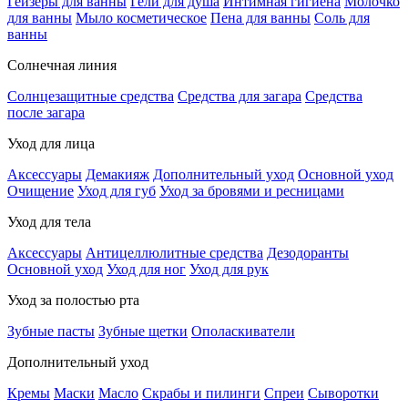
Гейзеры для ванны
Гели для душа
Интимная гигиена
Молочко
для ванны
Мыло косметическое
Пена для ванны
Соль для
ванны
Солнечная линия
Солнцезащитные средства
Средства для загара
Средства
после загара
Уход для лица
Аксессуары
Демакияж
Дополнительный уход
Основной уход
Очищение
Уход для губ
Уход за бровями и ресницами
Уход для тела
Аксессуары
Антицеллюлитные средства
Дезодоранты
Основной уход
Уход для ног
Уход для рук
Уход за полостью рта
Зубные пасты
Зубные щетки
Ополаскиватели
Дополнительный уход
Кремы
Маски
Масло
Скрабы и пилинги
Спреи
Сыворотки