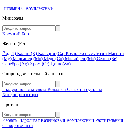
Витамин C
Комплексные
Минералы
Кремний
Бор
Железо (Fe)
Йод (I)
Калий (К)
Кальций (Са)
Комплексные
Литий
Магний
(Mg)
Марганец (Mn)
Медь (Сu)
Молибден (Мо)
Селен (Se)
Серебро (Ag)
Хром (Cr)
Цинк (Zn)
Опорно-двигательный аппарат
Гиалуроновая кислота
Коллаген
Связки и суставы
Хондопротекторы
Протеин
Изолят/Гидролизат
Казеиновый
Комплексный
Растительный
Сывороточный