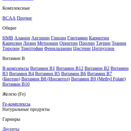
Комплексные
BCAA
Прочие
Общие
HMB
Аланин
Аргинин
Глицин
Глютамин
Карнитин
Карнозин
Лизин
Метионин
Орнитин
Пролин
Таурин
Теанин
Тирозин
Триптофан
Фенилаланин
Цистеин
Цитруллин
Витамин В
B-комплексы
Витамин B1
Витамин B12
Витамин B2
Витамин
B3
Витамин B4
Витамин B5
Витамин B6
Витамин B7
(Биотин)
Витамин B8 (Инозитол)
Витамин B9 (Methyl Folate)
Витамин В10
Железо (Fe)
Fe-комплексы
Натуральные продукты
Гарниры
Десерты