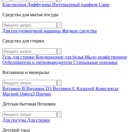
Благовония
Диффузоры
Интерьерный парфюм
Саше
Средства для мытья посуды
Для посудомоечной машины
Жидкие средства
Средства для стирки
Гель для стирки
Кондиционер для белья
Мыло хозяйственное
Отбеливатели и пятновыводители
Стиральные порошки
Витамины и минералы
Витамин В
Витамин D3
Витамин С
Кальций
Комплексы
Магний
Омега3
Прочие
Детская бытовая Нехимия
Для посуды
Для стирки
Детский уход