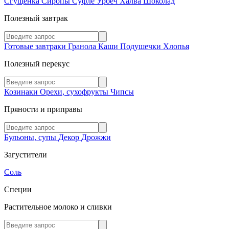
Сгущенка
Сиропы
Суфле
Урбеч
Халва
Шоколад
Полезный завтрак
Готовые завтраки
Гранола
Каши
Подушечки
Хлопья
Полезный перекус
Козинаки
Орехи, сухофрукты
Чипсы
Пряности и приправы
Бульоны, супы
Декор
Дрожжи
Загустители
Соль
Специи
Растительное молоко и сливки