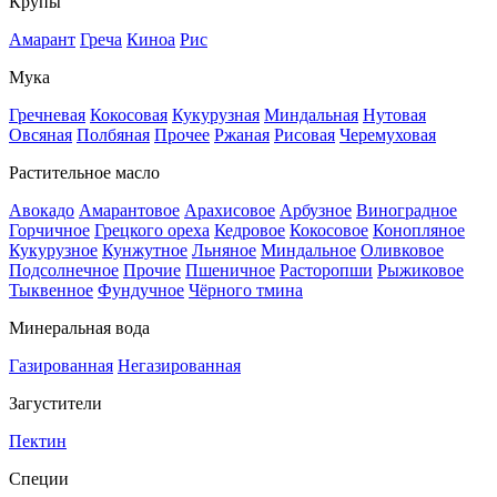
Крупы
Амарант
Греча
Киноа
Рис
Мука
Гречневая
Кокосовая
Кукурузная
Миндальная
Нутовая
Овсяная
Полбяная
Прочее
Ржаная
Рисовая
Черемуховая
Растительное масло
Авокадо
Амарантовое
Арахисовое
Арбузное
Виноградное
Горчичное
Грецкого ореха
Кедровое
Кокосовое
Конопляное
Кукурузное
Кунжутное
Льняное
Миндальное
Оливковое
Подсолнечное
Прочие
Пшеничное
Расторопши
Рыжиковое
Тыквенное
Фундучное
Чёрного тмина
Минеральная вода
Газированная
Негазированная
Загустители
Пектин
Специи