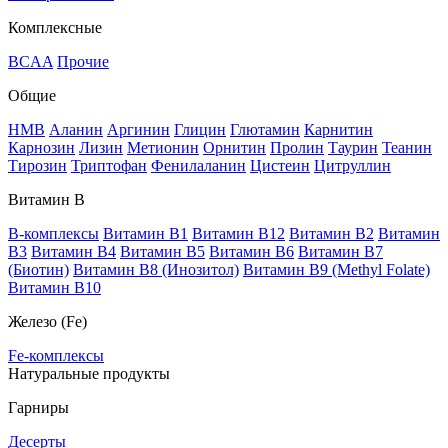
Комплексные
BCAA
Прочие
Общие
HMB
Аланин
Аргинин
Глицин
Глютамин
Карнитин
Карнозин
Лизин
Метионин
Орнитин
Пролин
Таурин
Теанин
Тирозин
Триптофан
Фенилаланин
Цистеин
Цитруллин
Витамин В
B-комплексы
Витамин B1
Витамин B12
Витамин B2
Витамин
B3
Витамин B4
Витамин B5
Витамин B6
Витамин B7
(Биотин)
Витамин B8 (Инозитол)
Витамин B9 (Methyl Folate)
Витамин В10
Железо (Fe)
Fe-комплексы
Натуральные продукты
Гарниры
Десерты