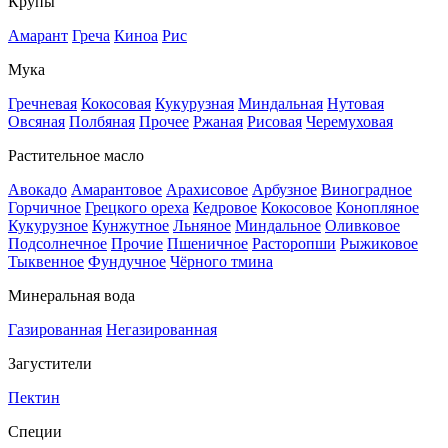
Крупы
Амарант
Греча
Киноа
Рис
Мука
Гречневая
Кокосовая
Кукурузная
Миндальная
Нутовая
Овсяная
Полбяная
Прочее
Ржаная
Рисовая
Черемуховая
Растительное масло
Авокадо
Амарантовое
Арахисовое
Арбузное
Виноградное
Горчичное
Грецкого ореха
Кедровое
Кокосовое
Конопляное
Кукурузное
Кунжутное
Льняное
Миндальное
Оливковое
Подсолнечное
Прочие
Пшеничное
Расторопши
Рыжиковое
Тыквенное
Фундучное
Чёрного тмина
Минеральная вода
Газированная
Негазированная
Загустители
Пектин
Специи