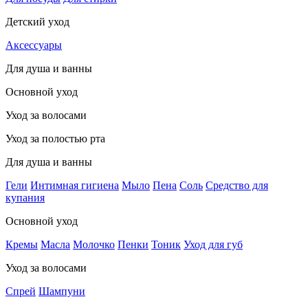
Детский уход
Аксессуары
Для душа и ванны
Основной уход
Уход за волосами
Уход за полостью рта
Для душа и ванны
Гели
Интимная гигиена
Мыло
Пена
Соль
Средство для
купания
Основной уход
Кремы
Масла
Молочко
Пенки
Тоник
Уход для губ
Уход за волосами
Спрей
Шампуни