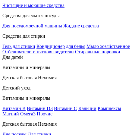
Чистящие и моющие средства
Средства для мытья посуды
Для посудомоечной машины
Жидкие средства
Средства для стирки
Гель для стирки
Кондиционер для белья
Мыло хозяйственное
Отбеливатели и пятновыводители
Стиральные порошки
Для детей
Витамины и минералы
Детская бытовая Нехимия
Детский уход
Витамины и минералы
Витамин В
Витамин D3
Витамин С
Кальций
Комплексы
Магний
Омега3
Прочие
Детская бытовая Нехимия
Для посуды
Для стирки