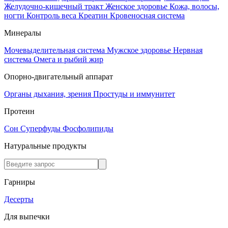
Желудочно-кишечный тракт
Женское здоровье
Кожа, волосы,
ногти
Контроль веса
Креатин
Кровеносная система
Минералы
Мочевыделительная система
Мужское здоровье
Нервная
система
Омега и рыбий жир
Опорно-двигательный аппарат
Органы дыхания, зрения
Простуды и иммунитет
Протеин
Сон
Суперфуды
Фосфолипиды
Натуральные продукты
Гарниры
Десерты
Для выпечки