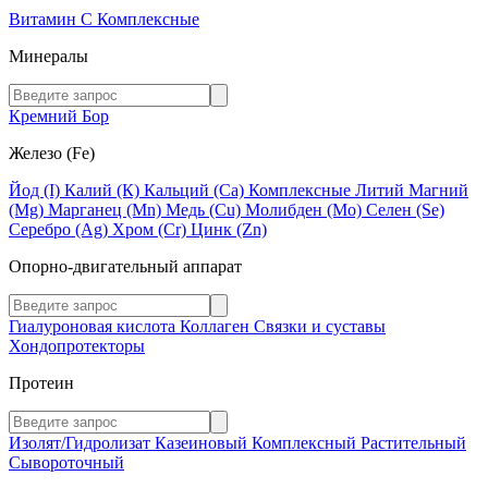
Витамин C
Комплексные
Минералы
Кремний
Бор
Железо (Fe)
Йод (I)
Калий (К)
Кальций (Са)
Комплексные
Литий
Магний
(Mg)
Марганец (Mn)
Медь (Сu)
Молибден (Мо)
Селен (Se)
Серебро (Ag)
Хром (Cr)
Цинк (Zn)
Опорно-двигательный аппарат
Гиалуроновая кислота
Коллаген
Связки и суставы
Хондопротекторы
Протеин
Изолят/Гидролизат
Казеиновый
Комплексный
Растительный
Сывороточный