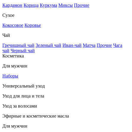
Кардамон
Корица
Куркума
Миксы
Прочие
Сухое
Кокосовое
Коровье
Чай
Гречишный чай
Зеленый чай
Иван-чай
Матча
Прочие
Чага
чай
Черный чай
Косметика
Для мужчин
Наборы
Универсальный уход
Уход для лица и тела
Уход за волосами
Эфирные и косметические масла
Для мужчин