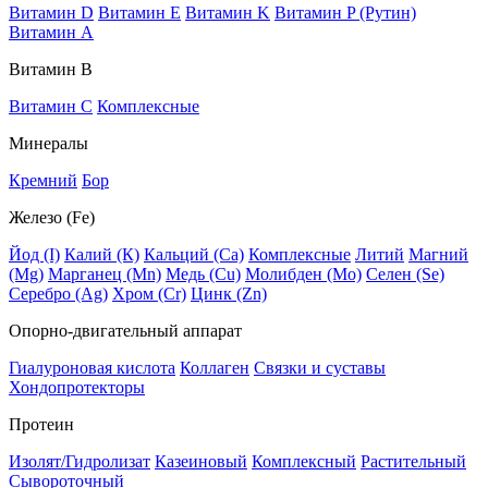
Витамин D
Витамин E
Витамин K
Витамин P (Рутин)
Витамин А
Витамин В
Витамин C
Комплексные
Минералы
Кремний
Бор
Железо (Fe)
Йод (I)
Калий (К)
Кальций (Са)
Комплексные
Литий
Магний
(Mg)
Марганец (Mn)
Медь (Сu)
Молибден (Мо)
Селен (Se)
Серебро (Ag)
Хром (Cr)
Цинк (Zn)
Опорно-двигательный аппарат
Гиалуроновая кислота
Коллаген
Связки и суставы
Хондопротекторы
Протеин
Изолят/Гидролизат
Казеиновый
Комплексный
Растительный
Сывороточный