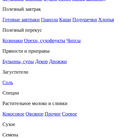
Полезный завтрак
Готовые завтраки
Гранола
Каши
Подушечки
Хлопья
Полезный перекус
Козинаки
Орехи, сухофрукты
Чипсы
Пряности и приправы
Бульоны, супы
Декор
Дрожжи
Загустители
Соль
Специи
Растительное молоко и сливки
Кокосовое
Овсяное
Прочие
Соевое
Сухое
Семена