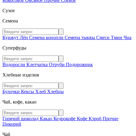
Кокосовое
Овсяное
Прочие
Соевое
Сухое
Семена
Кунжут
Лён
Семена конопли
Семена тыквы
Смеси
Тмин
Чиа
Суперфуды
Водоросли
Клетчатка
Отруби
Подорожник
Хлебные изделия
Булочки
Кексы
Хлеб
Хлебцы
Чай, кофе, какао
Горячий шоколад
Какао
Кедрокофе
Кофе
Кэроб
Прочие
Цикорий
Чай