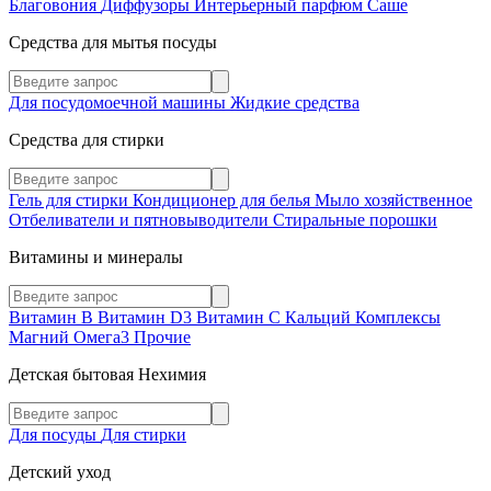
Благовония
Диффузоры
Интерьерный парфюм
Саше
Средства для мытья посуды
Для посудомоечной машины
Жидкие средства
Средства для стирки
Гель для стирки
Кондиционер для белья
Мыло хозяйственное
Отбеливатели и пятновыводители
Стиральные порошки
Витамины и минералы
Витамин В
Витамин D3
Витамин С
Кальций
Комплексы
Магний
Омега3
Прочие
Детская бытовая Нехимия
Для посуды
Для стирки
Детский уход