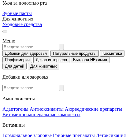
Уход за полостью рта
Зубные пасты
Для животных
Уходовые средства
Меню
Добавки для здоровья
Натуральные продукты
Косметика
Парфюмерия
Декор интерьера
Бытовая НЕхимия
Для детей
Для животных
Добавки для здоровья
Аминокислоты
Адаптогены
Антиоксиданты
Аюрведические препараты
Витаминно-минеральные комплексы
Витамины
Гормональное здоровье
Грибные препараты
Детоксикация