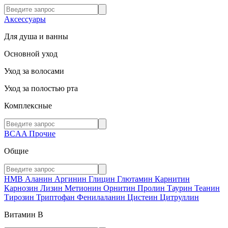
Аксессуары
Для душа и ванны
Основной уход
Уход за волосами
Уход за полостью рта
Комплексные
BCAA
Прочие
Общие
HMB
Аланин
Аргинин
Глицин
Глютамин
Карнитин
Карнозин
Лизин
Метионин
Орнитин
Пролин
Таурин
Теанин
Тирозин
Триптофан
Фенилаланин
Цистеин
Цитруллин
Витамин В