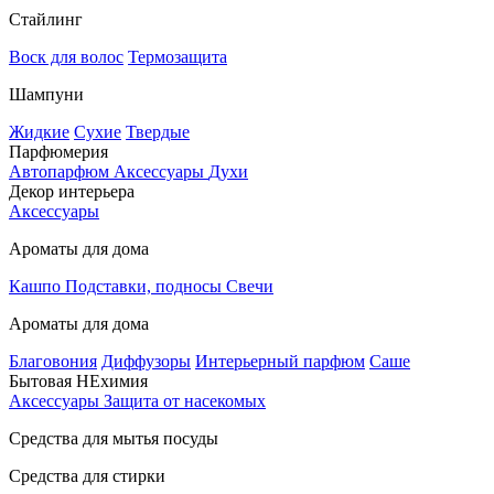
Стайлинг
Воск для волос
Термозащита
Шампуни
Жидкие
Сухие
Твердые
Парфюмерия
Автопарфюм
Аксессуары
Духи
Декор интерьера
Аксессуары
Ароматы для дома
Кашпо
Подставки, подносы
Свечи
Ароматы для дома
Благовония
Диффузоры
Интерьерный парфюм
Саше
Бытовая НЕхимия
Аксессуары
Защита от насекомых
Средства для мытья посуды
Средства для стирки