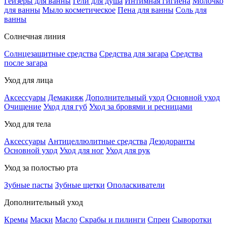
Гейзеры для ванны
Гели для душа
Интимная гигиена
Молочко
для ванны
Мыло косметическое
Пена для ванны
Соль для
ванны
Солнечная линия
Солнцезащитные средства
Средства для загара
Средства
после загара
Уход для лица
Аксессуары
Демакияж
Дополнительный уход
Основной уход
Очищение
Уход для губ
Уход за бровями и ресницами
Уход для тела
Аксессуары
Антицеллюлитные средства
Дезодоранты
Основной уход
Уход для ног
Уход для рук
Уход за полостью рта
Зубные пасты
Зубные щетки
Ополаскиватели
Дополнительный уход
Кремы
Маски
Масло
Скрабы и пилинги
Спреи
Сыворотки