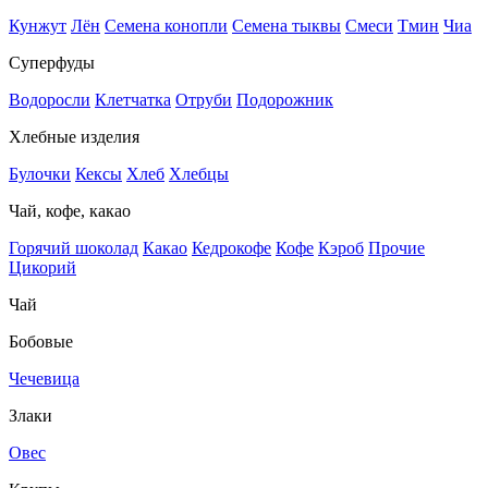
Кунжут
Лён
Семена конопли
Семена тыквы
Смеси
Тмин
Чиа
Суперфуды
Водоросли
Клетчатка
Отруби
Подорожник
Хлебные изделия
Булочки
Кексы
Хлеб
Хлебцы
Чай, кофе, какао
Горячий шоколад
Какао
Кедрокофе
Кофе
Кэроб
Прочие
Цикорий
Чай
Бобовые
Чечевица
Злаки
Овес