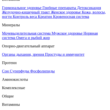
Гормональное здоровье
Грибные препараты
Детоксикация
Желудочно-кишечный тракт
Женское здоровье
Кожа, волосы,
ногти
Контроль веса
Креатин
Кровеносная система
Минералы
Мочевыделительная система
Мужское здоровье
Нервная
система
Омега и рыбий жир
Опорно-двигательный аппарат
Органы дыхания, зрения
Простуды и иммунитет
Протеин
Сон
Суперфуды
Фосфолипиды
Аминокислоты
Комплексные
Общие
Витамины