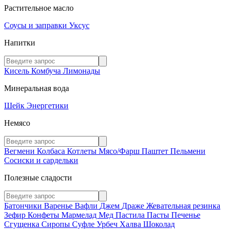
Растительное масло
Соусы и заправки
Уксус
Напитки
Кисель
Комбуча
Лимонады
Минеральная вода
Шейк
Энергетики
Немясо
Вегмени
Колбаса
Котлеты
Мясо/Фарш
Паштет
Пельмени
Сосиски и сардельки
Полезные сладости
Батончики
Варенье
Вафли
Джем
Драже
Жевательная резинка
Зефир
Конфеты
Мармелад
Мед
Пастила
Пасты
Печенье
Сгущенка
Сиропы
Суфле
Урбеч
Халва
Шоколад