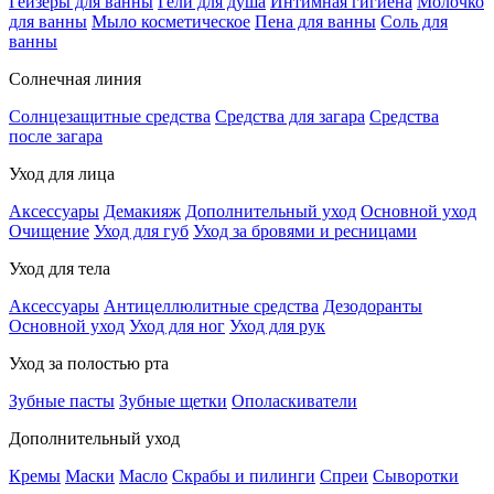
Гейзеры для ванны
Гели для душа
Интимная гигиена
Молочко
для ванны
Мыло косметическое
Пена для ванны
Соль для
ванны
Солнечная линия
Солнцезащитные средства
Средства для загара
Средства
после загара
Уход для лица
Аксессуары
Демакияж
Дополнительный уход
Основной уход
Очищение
Уход для губ
Уход за бровями и ресницами
Уход для тела
Аксессуары
Антицеллюлитные средства
Дезодоранты
Основной уход
Уход для ног
Уход для рук
Уход за полостью рта
Зубные пасты
Зубные щетки
Ополаскиватели
Дополнительный уход
Кремы
Маски
Масло
Скрабы и пилинги
Спреи
Сыворотки