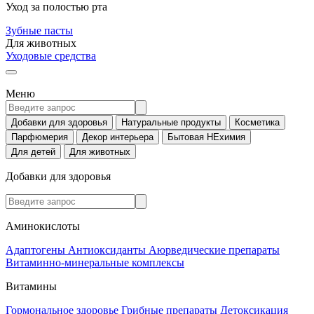
Уход за полостью рта
Зубные пасты
Для животных
Уходовые средства
Меню
Добавки для здоровья
Натуральные продукты
Косметика
Парфюмерия
Декор интерьера
Бытовая НЕхимия
Для детей
Для животных
Добавки для здоровья
Аминокислоты
Адаптогены
Антиоксиданты
Аюрведические препараты
Витаминно-минеральные комплексы
Витамины
Гормональное здоровье
Грибные препараты
Детоксикация