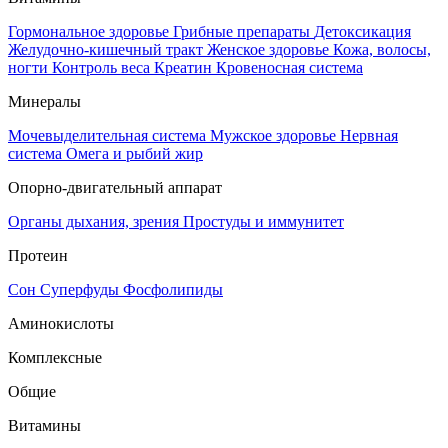
Гормональное здоровье
Грибные препараты
Детоксикация
Желудочно-кишечный тракт
Женское здоровье
Кожа, волосы,
ногти
Контроль веса
Креатин
Кровеносная система
Минералы
Мочевыделительная система
Мужское здоровье
Нервная
система
Омега и рыбий жир
Опорно-двигательный аппарат
Органы дыхания, зрения
Простуды и иммунитет
Протеин
Сон
Суперфуды
Фосфолипиды
Аминокислоты
Комплексные
Общие
Витамины