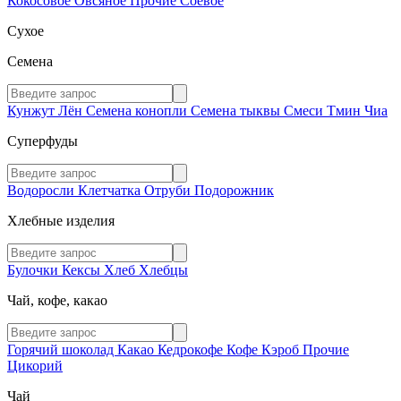
Кокосовое
Овсяное
Прочие
Соевое
Сухое
Семена
Кунжут
Лён
Семена конопли
Семена тыквы
Смеси
Тмин
Чиа
Суперфуды
Водоросли
Клетчатка
Отруби
Подорожник
Хлебные изделия
Булочки
Кексы
Хлеб
Хлебцы
Чай, кофе, какао
Горячий шоколад
Какао
Кедрокофе
Кофе
Кэроб
Прочие
Цикорий
Чай