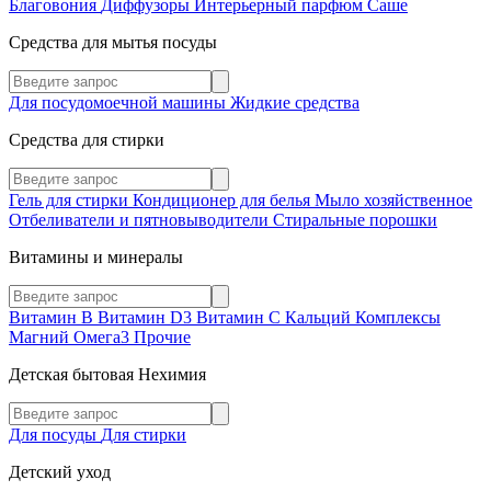
Благовония
Диффузоры
Интерьерный парфюм
Саше
Средства для мытья посуды
Для посудомоечной машины
Жидкие средства
Средства для стирки
Гель для стирки
Кондиционер для белья
Мыло хозяйственное
Отбеливатели и пятновыводители
Стиральные порошки
Витамины и минералы
Витамин В
Витамин D3
Витамин С
Кальций
Комплексы
Магний
Омега3
Прочие
Детская бытовая Нехимия
Для посуды
Для стирки
Детский уход