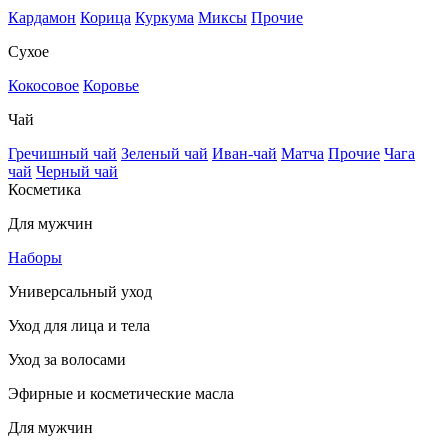
Кардамон
Корица
Куркума
Миксы
Прочие
Сухое
Кокосовое
Коровье
Чай
Гречишный чай
Зеленый чай
Иван-чай
Матча
Прочие
Чага
чай
Черный чай
Косметика
Для мужчин
Наборы
Универсальный уход
Уход для лица и тела
Уход за волосами
Эфирные и косметические масла
Для мужчин