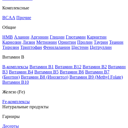
Комплексные
BCAA
Прочие
Общие
HMB
Аланин
Аргинин
Глицин
Глютамин
Карнитин
Карнозин
Лизин
Метионин
Орнитин
Пролин
Таурин
Теанин
Тирозин
Триптофан
Фенилаланин
Цистеин
Цитруллин
Витамин В
B-комплексы
Витамин B1
Витамин B12
Витамин B2
Витамин
B3
Витамин B4
Витамин B5
Витамин B6
Витамин B7
(Биотин)
Витамин B8 (Инозитол)
Витамин B9 (Methyl Folate)
Витамин В10
Железо (Fe)
Fe-комплексы
Натуральные продукты
Гарниры
Десерты