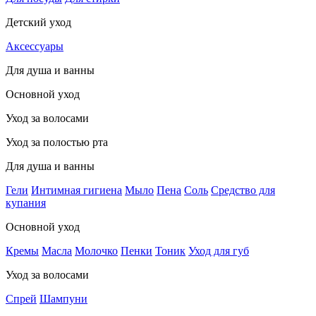
Детский уход
Аксессуары
Для душа и ванны
Основной уход
Уход за волосами
Уход за полостью рта
Для душа и ванны
Гели
Интимная гигиена
Мыло
Пена
Соль
Средство для
купания
Основной уход
Кремы
Масла
Молочко
Пенки
Тоник
Уход для губ
Уход за волосами
Спрей
Шампуни