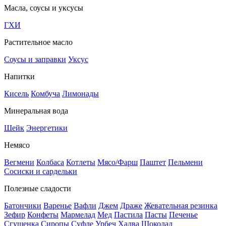
Масла, соусы и уксусы
ГХИ
Растительное масло
Соусы и заправки
Уксус
Напитки
Кисель
Комбуча
Лимонады
Минеральная вода
Шейк
Энергетики
Немясо
Вегмени
Колбаса
Котлеты
Мясо/Фарш
Паштет
Пельмени
Сосиски и сардельки
Полезные сладости
Батончики
Варенье
Вафли
Джем
Драже
Жевательная резинка
Зефир
Конфеты
Мармелад
Мед
Пастила
Пасты
Печенье
Сгущенка
Сиропы
Суфле
Урбеч
Халва
Шоколад