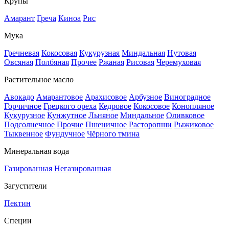
Крупы
Амарант
Греча
Киноа
Рис
Мука
Гречневая
Кокосовая
Кукурузная
Миндальная
Нутовая
Овсяная
Полбяная
Прочее
Ржаная
Рисовая
Черемуховая
Растительное масло
Авокадо
Амарантовое
Арахисовое
Арбузное
Виноградное
Горчичное
Грецкого ореха
Кедровое
Кокосовое
Конопляное
Кукурузное
Кунжутное
Льняное
Миндальное
Оливковое
Подсолнечное
Прочие
Пшеничное
Расторопши
Рыжиковое
Тыквенное
Фундучное
Чёрного тмина
Минеральная вода
Газированная
Негазированная
Загустители
Пектин
Специи