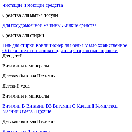
Чистящие и моющие средства
Средства для мытья посуды
Для посудомоечной машины
Жидкие средства
Средства для стирки
Гель для стирки
Кондиционер для белья
Мыло хозяйственное
Отбеливатели и пятновыводители
Стиральные порошки
Для детей
Витамины и минералы
Детская бытовая Нехимия
Детский уход
Витамины и минералы
Витамин В
Витамин D3
Витамин С
Кальций
Комплексы
Магний
Омега3
Прочие
Детская бытовая Нехимия
Для посуды
Для стирки