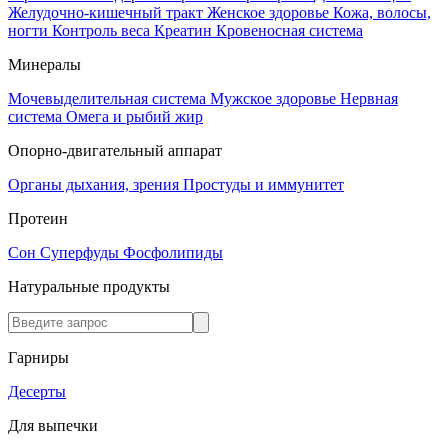
Желудочно-кишечный тракт
Женское здоровье
Кожа, волосы,
ногти
Контроль веса
Креатин
Кровеносная система
Минералы
Мочевыделительная система
Мужское здоровье
Нервная
система
Омега и рыбий жир
Опорно-двигательный аппарат
Органы дыхания, зрения
Простуды и иммунитет
Протеин
Сон
Суперфуды
Фосфолипиды
Натуральные продукты
Гарниры
Десерты
Для выпечки