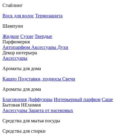
Стайлинг
Воск для волос
Термозащита
Шампуни
Жидкие
Сухие
Твердые
Парфюмерия
Автопарфюм
Аксессуары
Духи
Декор интерьера
Аксессуары
Ароматы для дома
Кашпо
Подставки, подносы
Свечи
Ароматы для дома
Благовония
Диффузоры
Интерьерный парфюм
Саше
Бытовая НЕхимия
Аксессуары
Защита от насекомых
Средства для мытья посуды
Средства для стирки