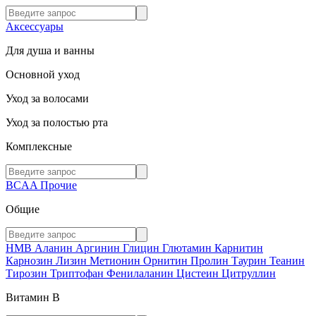
Аксессуары
Для душа и ванны
Основной уход
Уход за волосами
Уход за полостью рта
Комплексные
BCAA
Прочие
Общие
HMB
Аланин
Аргинин
Глицин
Глютамин
Карнитин
Карнозин
Лизин
Метионин
Орнитин
Пролин
Таурин
Теанин
Тирозин
Триптофан
Фенилаланин
Цистеин
Цитруллин
Витамин В