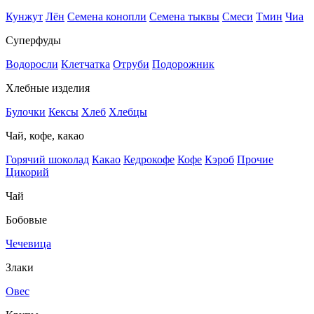
Кунжут
Лён
Семена конопли
Семена тыквы
Смеси
Тмин
Чиа
Суперфуды
Водоросли
Клетчатка
Отруби
Подорожник
Хлебные изделия
Булочки
Кексы
Хлеб
Хлебцы
Чай, кофе, какао
Горячий шоколад
Какао
Кедрокофе
Кофе
Кэроб
Прочие
Цикорий
Чай
Бобовые
Чечевица
Злаки
Овес