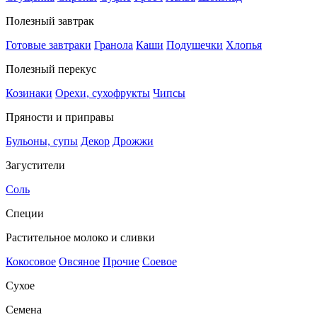
Полезный завтрак
Готовые завтраки
Гранола
Каши
Подушечки
Хлопья
Полезный перекус
Козинаки
Орехи, сухофрукты
Чипсы
Пряности и приправы
Бульоны, супы
Декор
Дрожжи
Загустители
Соль
Специи
Растительное молоко и сливки
Кокосовое
Овсяное
Прочие
Соевое
Сухое
Семена