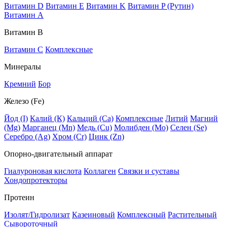
Витамин D
Витамин E
Витамин K
Витамин P (Рутин)
Витамин А
Витамин В
Витамин C
Комплексные
Минералы
Кремний
Бор
Железо (Fe)
Йод (I)
Калий (К)
Кальций (Са)
Комплексные
Литий
Магний
(Mg)
Марганец (Mn)
Медь (Сu)
Молибден (Мо)
Селен (Se)
Серебро (Ag)
Хром (Cr)
Цинк (Zn)
Опорно-двигательный аппарат
Гиалуроновая кислота
Коллаген
Связки и суставы
Хондопротекторы
Протеин
Изолят/Гидролизат
Казеиновый
Комплексный
Растительный
Сывороточный