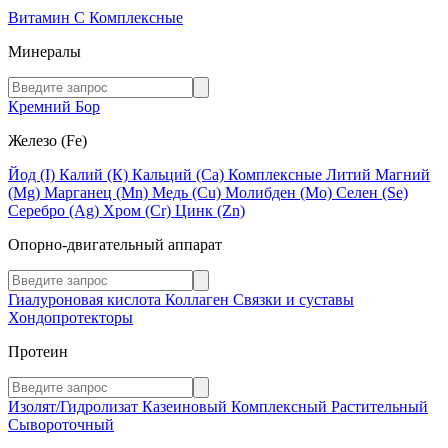
Витамин C
Комплексные
Минералы
Кремний
Бор
Железо (Fe)
Йод (I)
Калий (К)
Кальций (Са)
Комплексные
Литий
Магний
(Mg)
Марганец (Mn)
Медь (Сu)
Молибден (Мо)
Селен (Se)
Серебро (Ag)
Хром (Cr)
Цинк (Zn)
Опорно-двигательный аппарат
Гиалуроновая кислота
Коллаген
Связки и суставы
Хондопротекторы
Протеин
Изолят/Гидролизат
Казеиновый
Комплексный
Растительный
Сывороточный