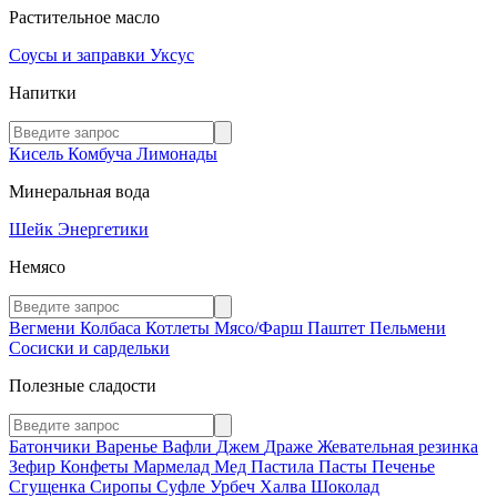
Растительное масло
Соусы и заправки
Уксус
Напитки
Кисель
Комбуча
Лимонады
Минеральная вода
Шейк
Энергетики
Немясо
Вегмени
Колбаса
Котлеты
Мясо/Фарш
Паштет
Пельмени
Сосиски и сардельки
Полезные сладости
Батончики
Варенье
Вафли
Джем
Драже
Жевательная резинка
Зефир
Конфеты
Мармелад
Мед
Пастила
Пасты
Печенье
Сгущенка
Сиропы
Суфле
Урбеч
Халва
Шоколад