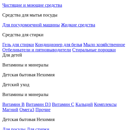
Чистящие и моющие средства
Средства для мытья посуды
Для посудомоечной машины
Жидкие средства
Средства для стирки
Гель для стирки
Кондиционер для белья
Мыло хозяйственное
Отбеливатели и пятновыводители
Стиральные порошки
Для детей
Витамины и минералы
Детская бытовая Нехимия
Детский уход
Витамины и минералы
Витамин В
Витамин D3
Витамин С
Кальций
Комплексы
Магний
Омега3
Прочие
Детская бытовая Нехимия
Для посуды
Для стирки