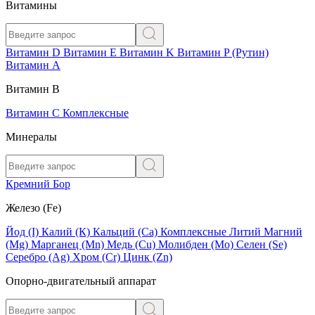
Витамины
Витамин D
Витамин E
Витамин K
Витамин P (Рутин)
Витамин А
Витамин В
Витамин C
Комплексные
Минералы
Кремний
Бор
Железо (Fe)
Йод (I)
Калий (К)
Кальций (Са)
Комплексные
Литий
Магний
(Mg)
Марганец (Mn)
Медь (Сu)
Молибден (Мо)
Селен (Se)
Серебро (Ag)
Хром (Cr)
Цинк (Zn)
Опорно-двигательный аппарат