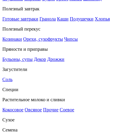
Полезный завтрак
Готовые завтраки
Гранола
Каши
Подушечки
Хлопья
Полезный перекус
Козинаки
Орехи, сухофрукты
Чипсы
Пряности и приправы
Бульоны, супы
Декор
Дрожжи
Загустители
Соль
Специи
Растительное молоко и сливки
Кокосовое
Овсяное
Прочие
Соевое
Сухое
Семена