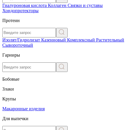
Гиалуроновая кислота
Коллаген
Связки и суставы
Хондопротекторы
Протеин
Изолят/Гидролизат
Казеиновый
Комплексный
Растительный
Сывороточный
Гарниры
Бобовые
Злаки
Крупы
Макаронные изделия
Для выпечки