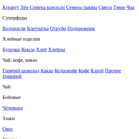
Кунжут
Лён
Семена конопли
Семена тыквы
Смеси
Тмин
Чиа
Суперфуды
Водоросли
Клетчатка
Отруби
Подорожник
Хлебные изделия
Булочки
Кексы
Хлеб
Хлебцы
Чай, кофе, какао
Горячий шоколад
Какао
Кедрокофе
Кофе
Кэроб
Прочие
Цикорий
Чай
Бобовые
Чечевица
Злаки
Овес