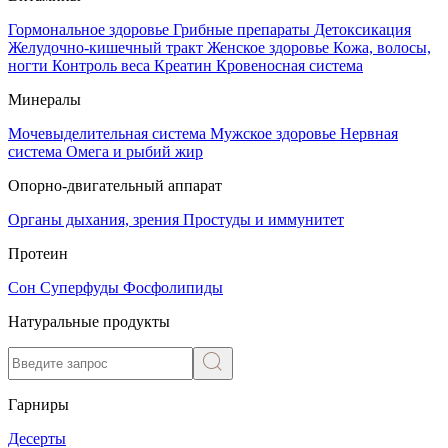
Гормональное здоровье
Грибные препараты
Детоксикация
Желудочно-кишечный тракт
Женское здоровье
Кожа, волосы,
ногти
Контроль веса
Креатин
Кровеносная система
Минералы
Мочевыделительная система
Мужское здоровье
Нервная
система
Омега и рыбий жир
Опорно-двигательный аппарат
Органы дыхания, зрения
Простуды и иммунитет
Протеин
Сон
Суперфуды
Фосфолипиды
Натуральные продукты
Гарниры
Десерты