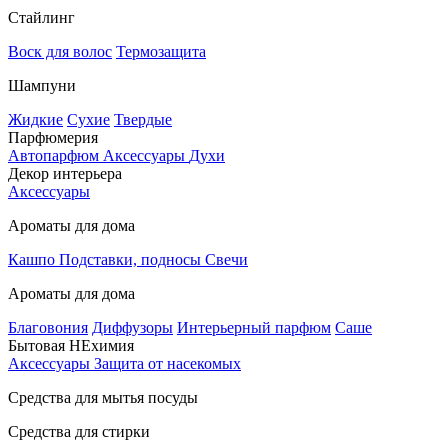
Стайлинг
Воск для волос
Термозащита
Шампуни
Жидкие
Сухие
Твердые
Парфюмерия
Автопарфюм
Аксессуары
Духи
Декор интерьера
Аксессуары
Ароматы для дома
Кашпо
Подставки, подносы
Свечи
Ароматы для дома
Благовония
Диффузоры
Интерьерный парфюм
Саше
Бытовая НЕхимия
Аксессуары
Защита от насекомых
Средства для мытья посуды
Средства для стирки