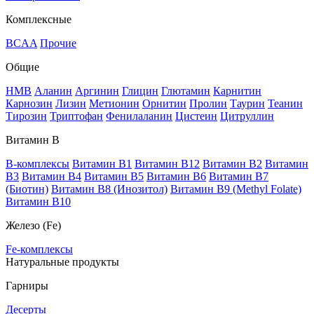
Комплексные
BCAA
Прочие
Общие
HMB
Аланин
Аргинин
Глицин
Глютамин
Карнитин
Карнозин
Лизин
Метионин
Орнитин
Пролин
Таурин
Теанин
Тирозин
Триптофан
Фенилаланин
Цистеин
Цитруллин
Витамин В
B-комплексы
Витамин B1
Витамин B12
Витамин B2
Витамин
B3
Витамин B4
Витамин B5
Витамин B6
Витамин B7
(Биотин)
Витамин B8 (Инозитол)
Витамин B9 (Methyl Folate)
Витамин В10
Железо (Fe)
Fe-комплексы
Натуральные продукты
Гарниры
Десерты