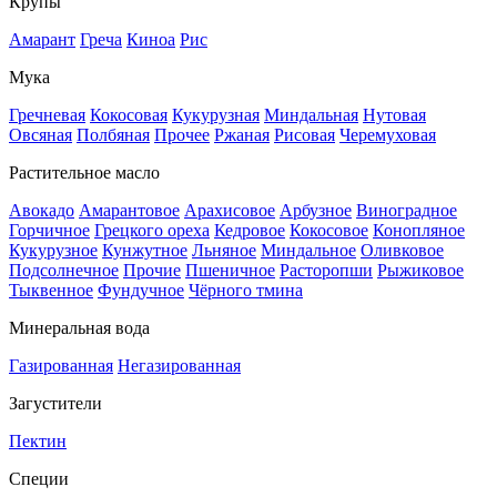
Крупы
Амарант
Греча
Киноа
Рис
Мука
Гречневая
Кокосовая
Кукурузная
Миндальная
Нутовая
Овсяная
Полбяная
Прочее
Ржаная
Рисовая
Черемуховая
Растительное масло
Авокадо
Амарантовое
Арахисовое
Арбузное
Виноградное
Горчичное
Грецкого ореха
Кедровое
Кокосовое
Конопляное
Кукурузное
Кунжутное
Льняное
Миндальное
Оливковое
Подсолнечное
Прочие
Пшеничное
Расторопши
Рыжиковое
Тыквенное
Фундучное
Чёрного тмина
Минеральная вода
Газированная
Негазированная
Загустители
Пектин
Специи