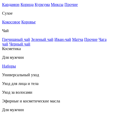
Кардамон
Корица
Куркума
Миксы
Прочие
Сухое
Кокосовое
Коровье
Чай
Гречишный чай
Зеленый чай
Иван-чай
Матча
Прочие
Чага
чай
Черный чай
Косметика
Для мужчин
Наборы
Универсальный уход
Уход для лица и тела
Уход за волосами
Эфирные и косметические масла
Для мужчин