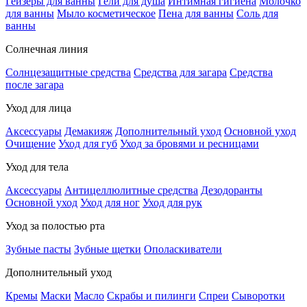
Гейзеры для ванны
Гели для душа
Интимная гигиена
Молочко
для ванны
Мыло косметическое
Пена для ванны
Соль для
ванны
Солнечная линия
Солнцезащитные средства
Средства для загара
Средства
после загара
Уход для лица
Аксессуары
Демакияж
Дополнительный уход
Основной уход
Очищение
Уход для губ
Уход за бровями и ресницами
Уход для тела
Аксессуары
Антицеллюлитные средства
Дезодоранты
Основной уход
Уход для ног
Уход для рук
Уход за полостью рта
Зубные пасты
Зубные щетки
Ополаскиватели
Дополнительный уход
Кремы
Маски
Масло
Скрабы и пилинги
Спреи
Сыворотки