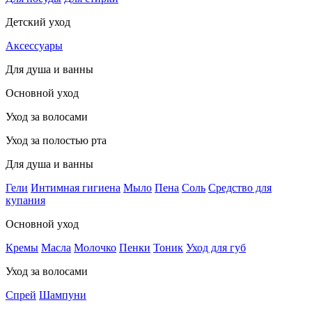
Детский уход
Аксессуары
Для душа и ванны
Основной уход
Уход за волосами
Уход за полостью рта
Для душа и ванны
Гели
Интимная гигиена
Мыло
Пена
Соль
Средство для
купания
Основной уход
Кремы
Масла
Молочко
Пенки
Тоник
Уход для губ
Уход за волосами
Спрей
Шампуни