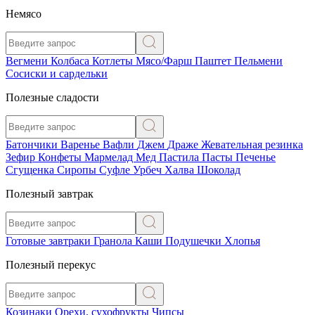
Немясо
Вегмени
Колбаса
Котлеты
Мясо/Фарш
Паштет
Пельмени
Сосиски и сардельки
Полезные сладости
Батончики
Варенье
Вафли
Джем
Драже
Жевательная резинка
Зефир
Конфеты
Мармелад
Мед
Пастила
Пасты
Печенье
Сгущенка
Сиропы
Суфле
Урбеч
Халва
Шоколад
Полезный завтрак
Готовые завтраки
Гранола
Каши
Подушечки
Хлопья
Полезный перекус
Козинаки
Орехи, сухофрукты
Чипсы