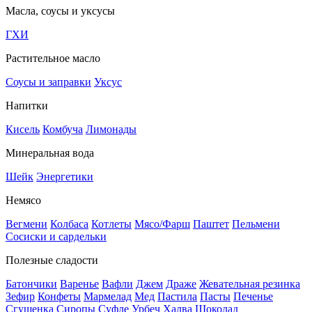
Масла, соусы и уксусы
ГХИ
Растительное масло
Соусы и заправки
Уксус
Напитки
Кисель
Комбуча
Лимонады
Минеральная вода
Шейк
Энергетики
Немясо
Вегмени
Колбаса
Котлеты
Мясо/Фарш
Паштет
Пельмени
Сосиски и сардельки
Полезные сладости
Батончики
Варенье
Вафли
Джем
Драже
Жевательная резинка
Зефир
Конфеты
Мармелад
Мед
Пастила
Пасты
Печенье
Сгущенка
Сиропы
Суфле
Урбеч
Халва
Шоколад