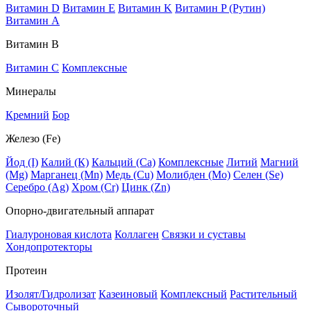
Витамин D
Витамин E
Витамин K
Витамин P (Рутин)
Витамин А
Витамин В
Витамин C
Комплексные
Минералы
Кремний
Бор
Железо (Fe)
Йод (I)
Калий (К)
Кальций (Са)
Комплексные
Литий
Магний
(Mg)
Марганец (Mn)
Медь (Сu)
Молибден (Мо)
Селен (Se)
Серебро (Ag)
Хром (Cr)
Цинк (Zn)
Опорно-двигательный аппарат
Гиалуроновая кислота
Коллаген
Связки и суставы
Хондопротекторы
Протеин
Изолят/Гидролизат
Казеиновый
Комплексный
Растительный
Сывороточный