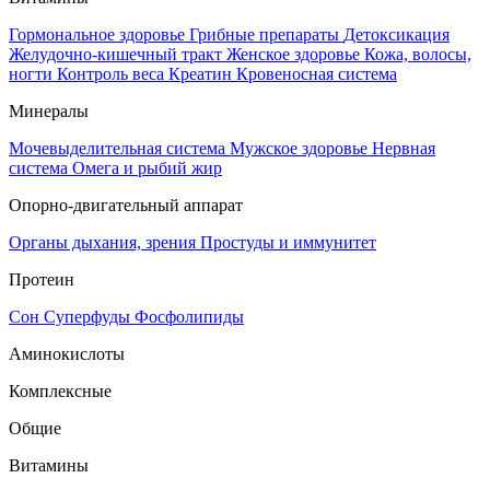
Гормональное здоровье
Грибные препараты
Детоксикация
Желудочно-кишечный тракт
Женское здоровье
Кожа, волосы,
ногти
Контроль веса
Креатин
Кровеносная система
Минералы
Мочевыделительная система
Мужское здоровье
Нервная
система
Омега и рыбий жир
Опорно-двигательный аппарат
Органы дыхания, зрения
Простуды и иммунитет
Протеин
Сон
Суперфуды
Фосфолипиды
Аминокислоты
Комплексные
Общие
Витамины