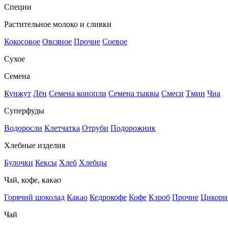
Специи
Растительное молоко и сливки
Кокосовое
Овсяное
Прочие
Соевое
Сухое
Семена
Кунжут
Лён
Семена конопли
Семена тыквы
Смеси
Тмин
Чиа
Суперфуды
Водоросли
Клетчатка
Отруби
Подорожник
Хлебные изделия
Булочки
Кексы
Хлеб
Хлебцы
Чай, кофе, какао
Горячий шоколад
Какао
Кедрокофе
Кофе
Кэроб
Прочие
Цикори
Чай