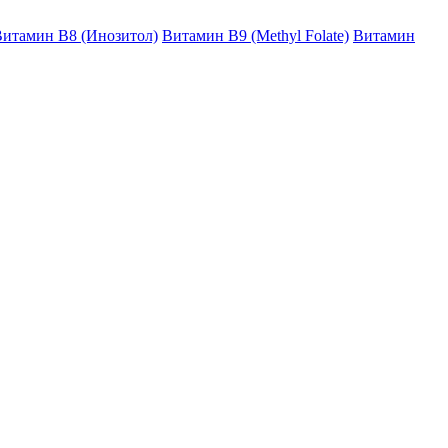
итамин B8 (Инозитол)
Витамин B9 (Methyl Folate)
Витамин