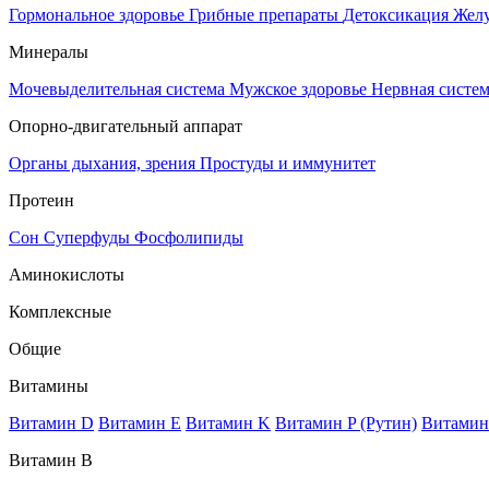
Гормональное здоровье
Грибные препараты
Детоксикация
Жел
Минералы
Мочевыделительная система
Мужское здоровье
Нервная систе
Опорно-двигательный аппарат
Органы дыхания, зрения
Простуды и иммунитет
Протеин
Сон
Суперфуды
Фосфолипиды
Аминокислоты
Комплексные
Общие
Витамины
Витамин D
Витамин E
Витамин K
Витамин P (Рутин)
Витамин
Витамин В