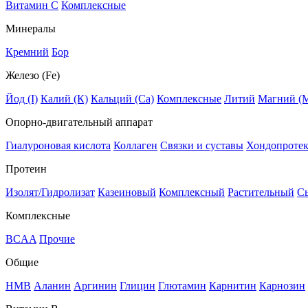
Витамин C
Комплексные
Минералы
Кремний
Бор
Железо (Fe)
Йод (I)
Калий (К)
Кальций (Са)
Комплексные
Литий
Магний (
Опорно-двигательный аппарат
Гиалуроновая кислота
Коллаген
Связки и суставы
Хондопроте
Протеин
Изолят/Гидролизат
Казеиновый
Комплексный
Растительный
С
Комплексные
BCAA
Прочие
Общие
HMB
Аланин
Аргинин
Глицин
Глютамин
Карнитин
Карнозин