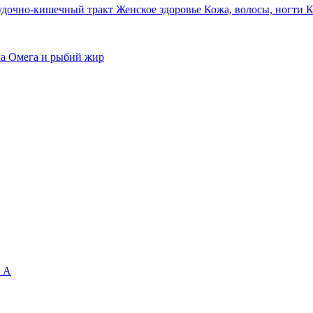
удочно-кишечный тракт
Женское здоровье
Кожа, волосы, ногти
К
ма
Омега и рыбий жир
 А