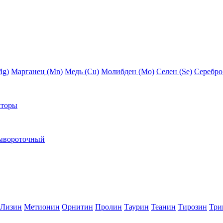
Mg)
Марганец (Mn)
Медь (Сu)
Молибден (Мо)
Селен (Se)
Серебро
кторы
ывороточный
Лизин
Метионин
Орнитин
Пролин
Таурин
Теанин
Тирозин
Три