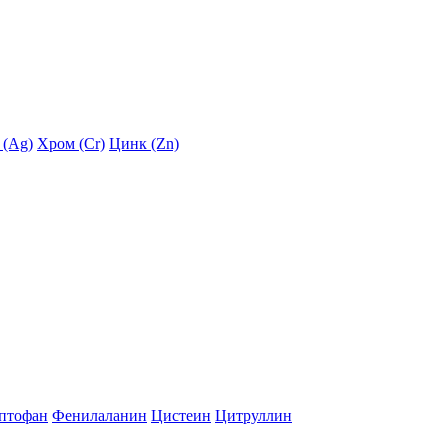
 (Ag)
Хром (Cr)
Цинк (Zn)
птофан
Фенилаланин
Цистеин
Цитруллин