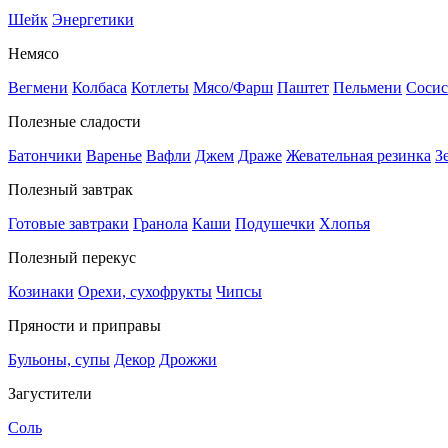
Шейк
Энергетики
Немясо
Вегмени
Колбаса
Котлеты
Мясо/Фарш
Паштет
Пельмени
Сосис
Полезные сладости
Батончики
Варенье
Вафли
Джем
Драже
Жевательная резинка
З
Полезный завтрак
Готовые завтраки
Гранола
Каши
Подушечки
Хлопья
Полезный перекус
Козинаки
Орехи, сухофрукты
Чипсы
Пряности и приправы
Бульоны, супы
Декор
Дрожжи
Загустители
Соль