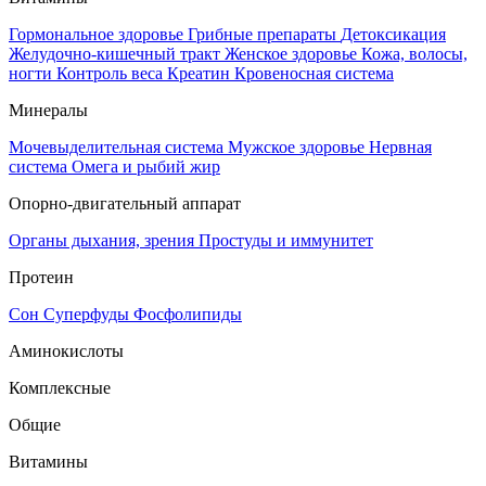
Гормональное здоровье
Грибные препараты
Детоксикация
Желудочно-кишечный тракт
Женское здоровье
Кожа, волосы,
ногти
Контроль веса
Креатин
Кровеносная система
Минералы
Мочевыделительная система
Мужское здоровье
Нервная
система
Омега и рыбий жир
Опорно-двигательный аппарат
Органы дыхания, зрения
Простуды и иммунитет
Протеин
Сон
Суперфуды
Фосфолипиды
Аминокислоты
Комплексные
Общие
Витамины