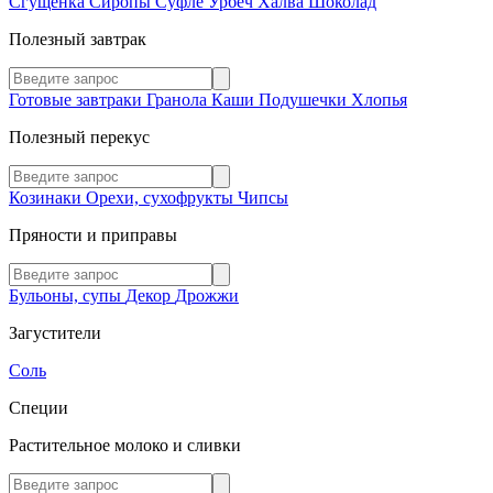
Сгущенка
Сиропы
Суфле
Урбеч
Халва
Шоколад
Полезный завтрак
Готовые завтраки
Гранола
Каши
Подушечки
Хлопья
Полезный перекус
Козинаки
Орехи, сухофрукты
Чипсы
Пряности и приправы
Бульоны, супы
Декор
Дрожжи
Загустители
Соль
Специи
Растительное молоко и сливки