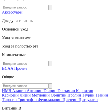
Аксессуары
Для душа и ванны
Основной уход
Уход за волосами
Уход за полостью рта
Комплексные
BCAA
Прочие
Общие
HMB
Аланин
Аргинин
Глицин
Глютамин
Карнитин
Карнозин
Лизин
Метионин
Орнитин
Пролин
Таурин
Теанин
Тирозин
Триптофан
Фенилаланин
Цистеин
Цитруллин
Витамин В