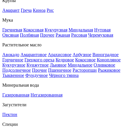
Крупы
Амарант
Греча
Киноа
Рис
Мука
Гречневая
Кокосовая
Кукурузная
Миндальная
Нутовая
Овсяная
Полбяная
Прочее
Ржаная
Рисовая
Черемуховая
Растительное масло
Авокадо
Амарантовое
Арахисовое
Арбузное
Виноградное
Горчичное
Грецкого ореха
Кедровое
Кокосовое
Конопляное
Кукурузное
Кунжутное
Льняное
Миндальное
Оливковое
Подсолнечное
Прочие
Пшеничное
Расторопши
Рыжиковое
Тыквенное
Фундучное
Чёрного тмина
Минеральная вода
Газированная
Негазированная
Загустители
Пектин
Специи