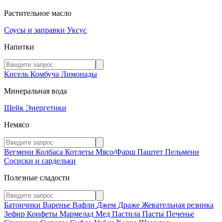
Растительное масло
Соусы и заправки
Уксус
Напитки
Кисель
Комбуча
Лимонады
Минеральная вода
Шейк
Энергетики
Немясо
Вегмени
Колбаса
Котлеты
Мясо/Фарш
Паштет
Пельмени
Сосиски и сардельки
Полезные сладости
Батончики
Варенье
Вафли
Джем
Драже
Жевательная резинка
Зефир
Конфеты
Мармелад
Мед
Пастила
Пасты
Печенье