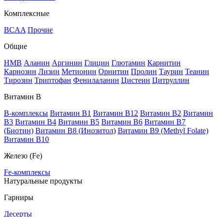
Комплексные
BCAA
Прочие
Общие
HMB
Аланин
Аргинин
Глицин
Глютамин
Карнитин
Карнозин
Лизин
Метионин
Орнитин
Пролин
Таурин
Теанин
Тирозин
Триптофан
Фенилаланин
Цистеин
Цитруллин
Витамин В
B-комплексы
Витамин B1
Витамин B12
Витамин B2
Витамин
B3
Витамин B4
Витамин B5
Витамин B6
Витамин B7
(Биотин)
Витамин B8 (Инозитол)
Витамин B9 (Methyl Folate)
Витамин В10
Железо (Fe)
Fe-комплексы
Натуральные продукты
Гарниры
Десерты