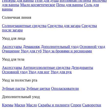
Гейзеры для ванны
Гели для душа
Интимная гигиена
Молочко
для ванны
Мыло косметическое
Пена для ванны
Соль для
ванны
Солнечная линия
Солнцезащитные средства
Средства для загара
Средства
после загара
Уход для лица
Аксессуары
Демакияж
Дополнительный уход
Основной уход
Очищение
Уход для губ
Уход за бровями и ресницами
Уход для тела
Аксессуары
Антицеллюлитные средства
Дезодоранты
Основной уход
Уход для ног
Уход для рук
Уход за полостью рта
Зубные пасты
Зубные щетки
Ополаскиватели
Дополнительный уход
Кремы
Маски
Масло
Скрабы и пилинги
Спреи
Сыворотки