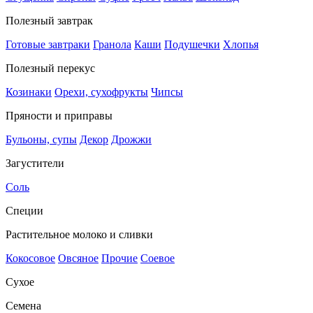
Полезный завтрак
Готовые завтраки
Гранола
Каши
Подушечки
Хлопья
Полезный перекус
Козинаки
Орехи, сухофрукты
Чипсы
Пряности и приправы
Бульоны, супы
Декор
Дрожжи
Загустители
Соль
Специи
Растительное молоко и сливки
Кокосовое
Овсяное
Прочие
Соевое
Сухое
Семена