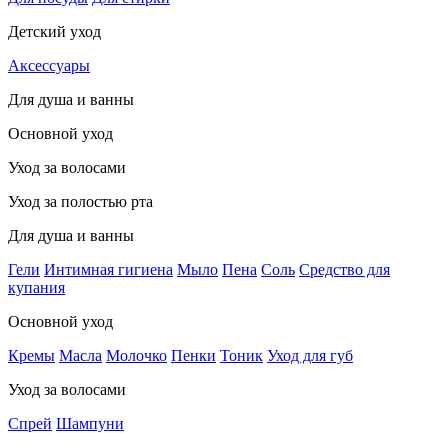
Детский уход
Аксессуары
Для душа и ванны
Основной уход
Уход за волосами
Уход за полостью рта
Для душа и ванны
Гели
Интимная гигиена
Мыло
Пена
Соль
Средство для
купания
Основной уход
Кремы
Масла
Молочко
Пенки
Тоник
Уход для губ
Уход за волосами
Спрей
Шампуни