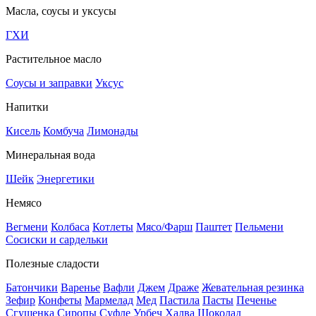
Масла, соусы и уксусы
ГХИ
Растительное масло
Соусы и заправки
Уксус
Напитки
Кисель
Комбуча
Лимонады
Минеральная вода
Шейк
Энергетики
Немясо
Вегмени
Колбаса
Котлеты
Мясо/Фарш
Паштет
Пельмени
Сосиски и сардельки
Полезные сладости
Батончики
Варенье
Вафли
Джем
Драже
Жевательная резинка
Зефир
Конфеты
Мармелад
Мед
Пастила
Пасты
Печенье
Сгущенка
Сиропы
Суфле
Урбеч
Халва
Шоколад