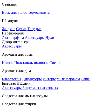
Стайлинг
Воск для волос
Термозащита
Шампуни
Жидкие
Сухие
Твердые
Парфюмерия
Автопарфюм
Аксессуары
Духи
Декор интерьера
Аксессуары
Ароматы для дома
Кашпо
Подставки, подносы
Свечи
Ароматы для дома
Благовония
Диффузоры
Интерьерный парфюм
Саше
Бытовая НЕхимия
Аксессуары
Защита от насекомых
Средства для мытья посуды
Средства для стирки