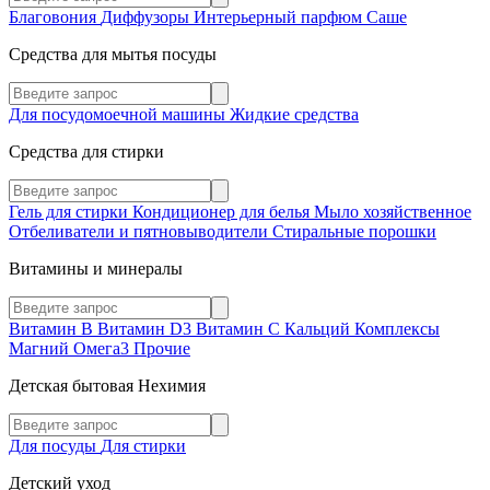
Благовония
Диффузоры
Интерьерный парфюм
Саше
Средства для мытья посуды
Для посудомоечной машины
Жидкие средства
Средства для стирки
Гель для стирки
Кондиционер для белья
Мыло хозяйственное
Отбеливатели и пятновыводители
Стиральные порошки
Витамины и минералы
Витамин В
Витамин D3
Витамин С
Кальций
Комплексы
Магний
Омега3
Прочие
Детская бытовая Нехимия
Для посуды
Для стирки
Детский уход