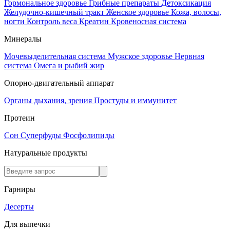
Гормональное здоровье
Грибные препараты
Детоксикация
Желудочно-кишечный тракт
Женское здоровье
Кожа, волосы,
ногти
Контроль веса
Креатин
Кровеносная система
Минералы
Мочевыделительная система
Мужское здоровье
Нервная
система
Омега и рыбий жир
Опорно-двигательный аппарат
Органы дыхания, зрения
Простуды и иммунитет
Протеин
Сон
Суперфуды
Фосфолипиды
Натуральные продукты
Гарниры
Десерты
Для выпечки