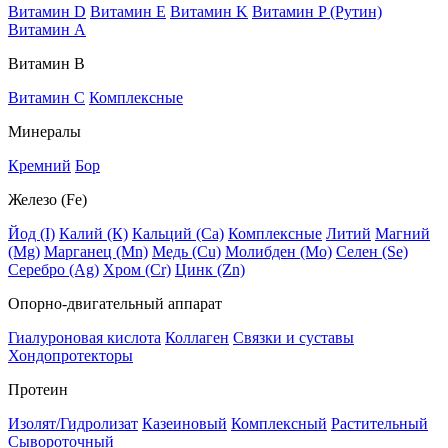
Витамин D
Витамин E
Витамин K
Витамин P (Рутин)
Витамин А
Витамин В
Витамин C
Комплексные
Минералы
Кремний
Бор
Железо (Fe)
Йод (I)
Калий (К)
Кальций (Са)
Комплексные
Литий
Магний
(Mg)
Марганец (Mn)
Медь (Сu)
Молибден (Мо)
Селен (Se)
Серебро (Ag)
Хром (Cr)
Цинк (Zn)
Опорно-двигательный аппарат
Гиалуроновая кислота
Коллаген
Связки и суставы
Хондопротекторы
Протеин
Изолят/Гидролизат
Казеиновый
Комплексный
Растительный
Сывороточный