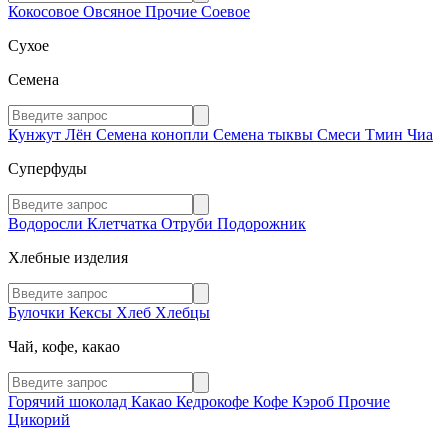
Кокосовое
Овсяное
Прочие
Соевое
Сухое
Семена
Кунжут
Лён
Семена конопли
Семена тыквы
Смеси
Тмин
Чиа
Суперфуды
Водоросли
Клетчатка
Отруби
Подорожник
Хлебные изделия
Булочки
Кексы
Хлеб
Хлебцы
Чай, кофе, какао
Горячий шоколад
Какао
Кедрокофе
Кофе
Кэроб
Прочие
Цикорий