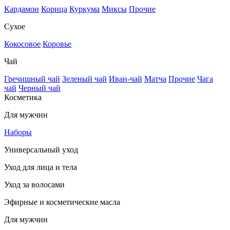
Кардамон
Корица
Куркума
Миксы
Прочие
Сухое
Кокосовое
Коровье
Чай
Гречишный чай
Зеленый чай
Иван-чай
Матча
Прочие
Чага
чай
Черный чай
Косметика
Для мужчин
Наборы
Универсальный уход
Уход для лица и тела
Уход за волосами
Эфирные и косметические масла
Для мужчин