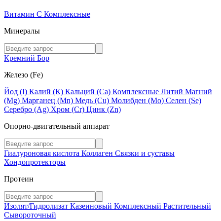
Витамин C
Комплексные
Минералы
Кремний
Бор
Железо (Fe)
Йод (I)
Калий (К)
Кальций (Са)
Комплексные
Литий
Магний
(Mg)
Марганец (Mn)
Медь (Сu)
Молибден (Мо)
Селен (Se)
Серебро (Ag)
Хром (Cr)
Цинк (Zn)
Опорно-двигательный аппарат
Гиалуроновая кислота
Коллаген
Связки и суставы
Хондопротекторы
Протеин
Изолят/Гидролизат
Казеиновый
Комплексный
Растительный
Сывороточный