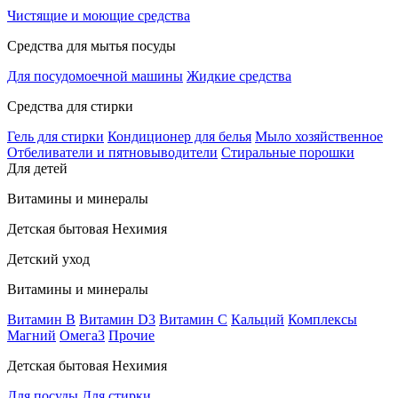
Чистящие и моющие средства
Средства для мытья посуды
Для посудомоечной машины
Жидкие средства
Средства для стирки
Гель для стирки
Кондиционер для белья
Мыло хозяйственное
Отбеливатели и пятновыводители
Стиральные порошки
Для детей
Витамины и минералы
Детская бытовая Нехимия
Детский уход
Витамины и минералы
Витамин В
Витамин D3
Витамин С
Кальций
Комплексы
Магний
Омега3
Прочие
Детская бытовая Нехимия
Для посуды
Для стирки