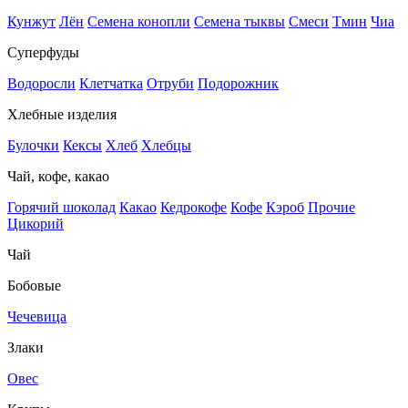
Кунжут
Лён
Семена конопли
Семена тыквы
Смеси
Тмин
Чиа
Суперфуды
Водоросли
Клетчатка
Отруби
Подорожник
Хлебные изделия
Булочки
Кексы
Хлеб
Хлебцы
Чай, кофе, какао
Горячий шоколад
Какао
Кедрокофе
Кофе
Кэроб
Прочие
Цикорий
Чай
Бобовые
Чечевица
Злаки
Овес