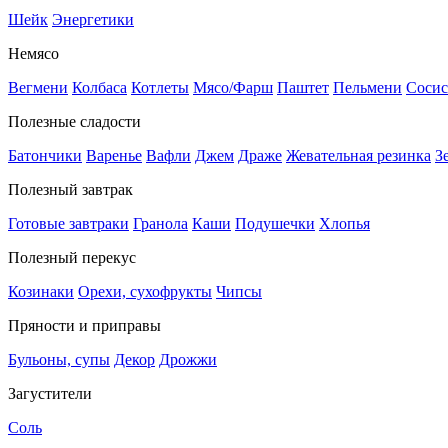
Шейк
Энергетики
Немясо
Вегмени
Колбаса
Котлеты
Мясо/Фарш
Паштет
Пельмени
Сосис
Полезные сладости
Батончики
Варенье
Вафли
Джем
Драже
Жевательная резинка
З
Полезный завтрак
Готовые завтраки
Гранола
Каши
Подушечки
Хлопья
Полезный перекус
Козинаки
Орехи, сухофрукты
Чипсы
Пряности и приправы
Бульоны, супы
Декор
Дрожжи
Загустители
Соль