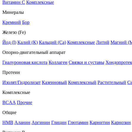
Витамин C
Комплексные
Минералы
Кремний
Бор
Железо (Fe)
Йод (I)
Калий (К)
Кальций (Са)
Комплексные
Литий
Магний (
Опорно-двигательный аппарат
Гиалуроновая кислота
Коллаген
Связки и суставы
Хондопроте
Протеин
Изолят/Гидролизат
Казеиновый
Комплексный
Растительный
С
Комплексные
BCAA
Прочие
Общие
HMB
Аланин
Аргинин
Глицин
Глютамин
Карнитин
Карнозин