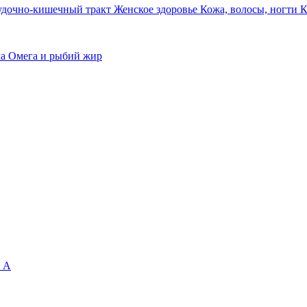
удочно-кишечный тракт
Женское здоровье
Кожа, волосы, ногти
К
ма
Омега и рыбий жир
 А