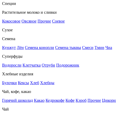
Специи
Растительное молоко и сливки
Кокосовое
Овсяное
Прочие
Соевое
Сухое
Семена
Кунжут
Лён
Семена конопли
Семена тыквы
Смеси
Тмин
Чиа
Суперфуды
Водоросли
Клетчатка
Отруби
Подорожник
Хлебные изделия
Булочки
Кексы
Хлеб
Хлебцы
Чай, кофе, какао
Горячий шоколад
Какао
Кедрокофе
Кофе
Кэроб
Прочие
Цикори
Чай