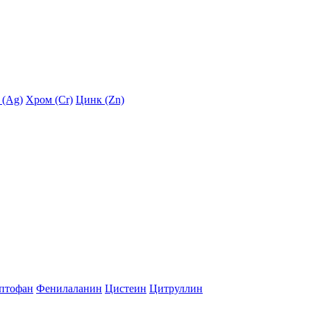
 (Ag)
Хром (Cr)
Цинк (Zn)
птофан
Фенилаланин
Цистеин
Цитруллин