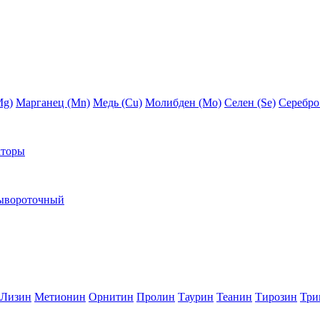
Mg)
Марганец (Mn)
Медь (Сu)
Молибден (Мо)
Селен (Se)
Серебро
кторы
ывороточный
Лизин
Метионин
Орнитин
Пролин
Таурин
Теанин
Тирозин
Три