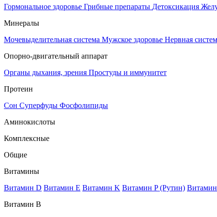
Гормональное здоровье
Грибные препараты
Детоксикация
Жел
Минералы
Мочевыделительная система
Мужское здоровье
Нервная систе
Опорно-двигательный аппарат
Органы дыхания, зрения
Простуды и иммунитет
Протеин
Сон
Суперфуды
Фосфолипиды
Аминокислоты
Комплексные
Общие
Витамины
Витамин D
Витамин E
Витамин K
Витамин P (Рутин)
Витамин
Витамин В