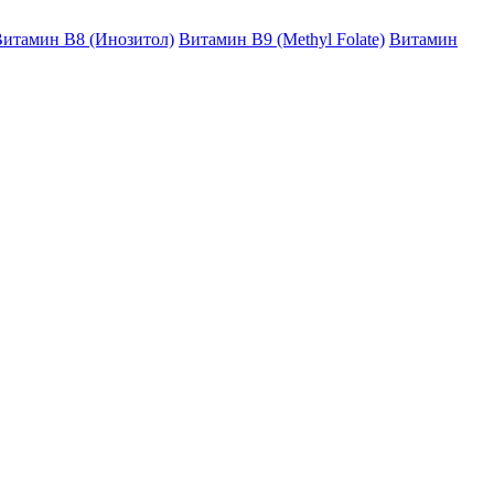
итамин B8 (Инозитол)
Витамин B9 (Methyl Folate)
Витамин