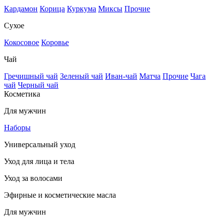
Кардамон
Корица
Куркума
Миксы
Прочие
Сухое
Кокосовое
Коровье
Чай
Гречишный чай
Зеленый чай
Иван-чай
Матча
Прочие
Чага
чай
Черный чай
Косметика
Для мужчин
Наборы
Универсальный уход
Уход для лица и тела
Уход за волосами
Эфирные и косметические масла
Для мужчин