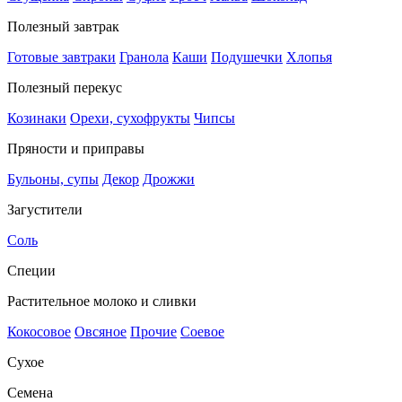
Полезный завтрак
Готовые завтраки
Гранола
Каши
Подушечки
Хлопья
Полезный перекус
Козинаки
Орехи, сухофрукты
Чипсы
Пряности и приправы
Бульоны, супы
Декор
Дрожжи
Загустители
Соль
Специи
Растительное молоко и сливки
Кокосовое
Овсяное
Прочие
Соевое
Сухое
Семена