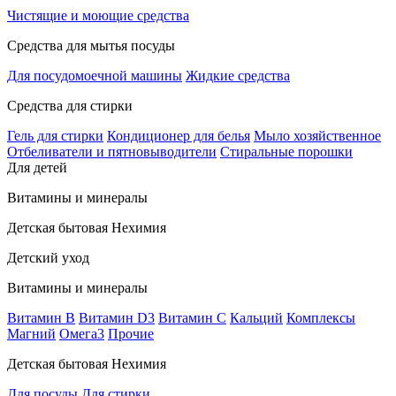
Чистящие и моющие средства
Средства для мытья посуды
Для посудомоечной машины
Жидкие средства
Средства для стирки
Гель для стирки
Кондиционер для белья
Мыло хозяйственное
Отбеливатели и пятновыводители
Стиральные порошки
Для детей
Витамины и минералы
Детская бытовая Нехимия
Детский уход
Витамины и минералы
Витамин В
Витамин D3
Витамин С
Кальций
Комплексы
Магний
Омега3
Прочие
Детская бытовая Нехимия
Для посуды
Для стирки