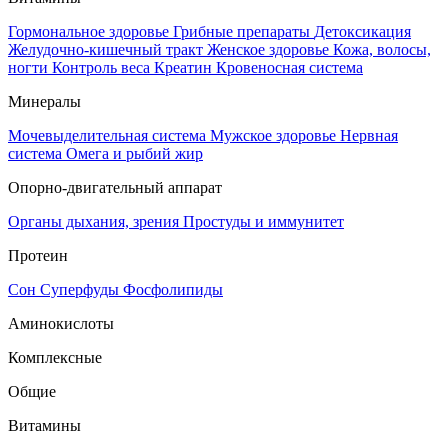
Гормональное здоровье
Грибные препараты
Детоксикация
Желудочно-кишечный тракт
Женское здоровье
Кожа, волосы,
ногти
Контроль веса
Креатин
Кровеносная система
Минералы
Мочевыделительная система
Мужское здоровье
Нервная
система
Омега и рыбий жир
Опорно-двигательный аппарат
Органы дыхания, зрения
Простуды и иммунитет
Протеин
Сон
Суперфуды
Фосфолипиды
Аминокислоты
Комплексные
Общие
Витамины