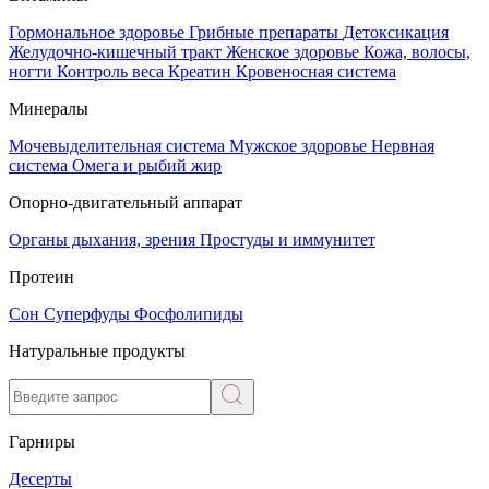
Гормональное здоровье
Грибные препараты
Детоксикация
Желудочно-кишечный тракт
Женское здоровье
Кожа, волосы,
ногти
Контроль веса
Креатин
Кровеносная система
Минералы
Мочевыделительная система
Мужское здоровье
Нервная
система
Омега и рыбий жир
Опорно-двигательный аппарат
Органы дыхания, зрения
Простуды и иммунитет
Протеин
Сон
Суперфуды
Фосфолипиды
Натуральные продукты
Гарниры
Десерты