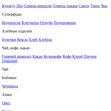
Кунжут
Лён
Семена конопли
Семена тыквы
Смеси
Тмин
Чиа
Суперфуды
Водоросли
Клетчатка
Отруби
Подорожник
Хлебные изделия
Булочки
Кексы
Хлеб
Хлебцы
Чай, кофе, какао
Горячий шоколад
Какао
Кедрокофе
Кофе
Кэроб
Прочие
Цикорий
Чай
Бобовые
Чечевица
Злаки
Овес