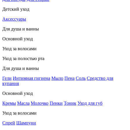
Детский уход
Аксессуары
Для душа и ванны
Основной уход
Уход за волосами
Уход за полостью рта
Для душа и ванны
Гели
Интимная гигиена
Мыло
Пена
Соль
Средство для
купания
Основной уход
Кремы
Масла
Молочко
Пенки
Тоник
Уход для губ
Уход за волосами
Спрей
Шампуни