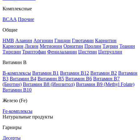
Комплексные
BCAA
Прочие
Общие
HMB
Аланин
Аргинин
Глицин
Глютамин
Карнитин
Карнозин
Лизин
Метионин
Орнитин
Пролин
Таурин
Теанин
Тирозин
Триптофан
Фенилаланин
Цистеин
Цитруллин
Витамин В
B-комплексы
Витамин B1
Витамин B12
Витамин B2
Витамин
B3
Витамин B4
Витамин B5
Витамин B6
Витамин B7
(Биотин)
Витамин B8 (Инозитол)
Витамин B9 (Methyl Folate)
Витамин В10
Железо (Fe)
Fe-комплексы
Натуральные продукты
Гарниры
Десерты