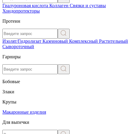
Гиалуроновая кислота
Коллаген
Связки и суставы
Хондопротекторы
Протеин
Изолят/Гидролизат
Казеиновый
Комплексный
Растительный
Сывороточный
Гарниры
Бобовые
Злаки
Крупы
Макаронные изделия
Для выпечки