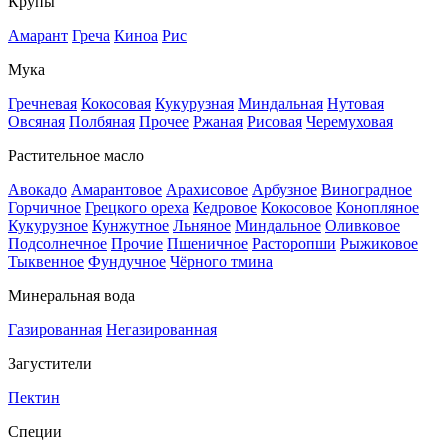
Крупы
Амарант
Греча
Киноа
Рис
Мука
Гречневая
Кокосовая
Кукурузная
Миндальная
Нутовая
Овсяная
Полбяная
Прочее
Ржаная
Рисовая
Черемуховая
Растительное масло
Авокадо
Амарантовое
Арахисовое
Арбузное
Виноградное
Горчичное
Грецкого ореха
Кедровое
Кокосовое
Конопляное
Кукурузное
Кунжутное
Льняное
Миндальное
Оливковое
Подсолнечное
Прочие
Пшеничное
Расторопши
Рыжиковое
Тыквенное
Фундучное
Чёрного тмина
Минеральная вода
Газированная
Негазированная
Загустители
Пектин
Специи