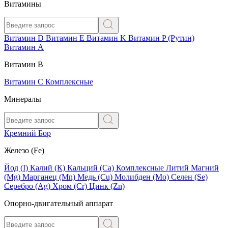
Витамины
Витамин D
Витамин E
Витамин K
Витамин P (Рутин)
Витамин А
Витамин В
Витамин C
Комплексные
Минералы
Кремний
Бор
Железо (Fe)
Йод (I)
Калий (К)
Кальций (Са)
Комплексные
Литий
Магний
(Mg)
Марганец (Mn)
Медь (Сu)
Молибден (Мо)
Селен (Se)
Серебро (Ag)
Хром (Cr)
Цинк (Zn)
Опорно-двигательный аппарат