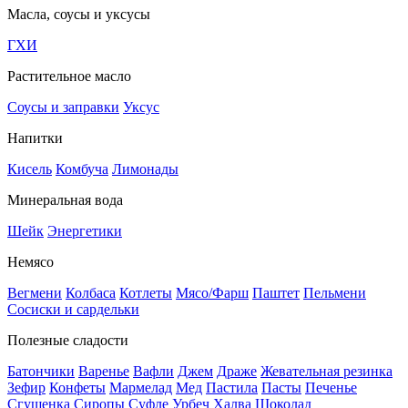
Масла, соусы и уксусы
ГХИ
Растительное масло
Соусы и заправки
Уксус
Напитки
Кисель
Комбуча
Лимонады
Минеральная вода
Шейк
Энергетики
Немясо
Вегмени
Колбаса
Котлеты
Мясо/Фарш
Паштет
Пельмени
Сосиски и сардельки
Полезные сладости
Батончики
Варенье
Вафли
Джем
Драже
Жевательная резинка
Зефир
Конфеты
Мармелад
Мед
Пастила
Пасты
Печенье
Сгущенка
Сиропы
Суфле
Урбеч
Халва
Шоколад