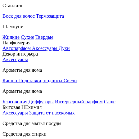
Стайлинг
Воск для волос
Термозащита
Шампуни
Жидкие
Сухие
Твердые
Парфюмерия
Автопарфюм
Аксессуары
Духи
Декор интерьера
Аксессуары
Ароматы для дома
Кашпо
Подставки, подносы
Свечи
Ароматы для дома
Благовония
Диффузоры
Интерьерный парфюм
Саше
Бытовая НЕхимия
Аксессуары
Защита от насекомых
Средства для мытья посуды
Средства для стирки