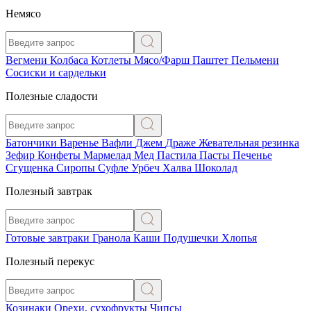
Немясо
Вегмени
Колбаса
Котлеты
Мясо/Фарш
Паштет
Пельмени
Сосиски и сардельки
Полезные сладости
Батончики
Варенье
Вафли
Джем
Драже
Жевательная резинка
Зефир
Конфеты
Мармелад
Мед
Пастила
Пасты
Печенье
Сгущенка
Сиропы
Суфле
Урбеч
Халва
Шоколад
Полезный завтрак
Готовые завтраки
Гранола
Каши
Подушечки
Хлопья
Полезный перекус
Козинаки
Орехи, сухофрукты
Чипсы