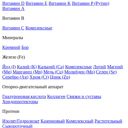
Витамин D
Витамин E
Витамин K
Витамин P (Рутин)
Витамин А
Витамин В
Витамин C
Комплексные
Минералы
Кремний
Бор
Железо (Fe)
Йод (I)
Калий (К)
Кальций (Са)
Комплексные
Литий
Магний
(Mg)
Марганец (Mn)
Медь (Сu)
Молибден (Мо)
Селен (Se)
Серебро (Ag)
Хром (Cr)
Цинк (Zn)
Опорно-двигательный аппарат
Гиалуроновая кислота
Коллаген
Связки и суставы
Хондопротекторы
Протеин
Изолят/Гидролизат
Казеиновый
Комплексный
Растительный
Сывороточный