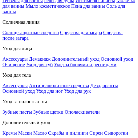
Гейзеры для ванны
Гели для душа
Интимная гигиена
Молочко
для ванны
Мыло косметическое
Пена для ванны
Соль для
ванны
Солнечная линия
Солнцезащитные средства
Средства для загара
Средства
после загара
Уход для лица
Аксессуары
Демакияж
Дополнительный уход
Основной уход
Очищение
Уход для губ
Уход за бровями и ресницами
Уход для тела
Аксессуары
Антицеллюлитные средства
Дезодоранты
Основной уход
Уход для ног
Уход для рук
Уход за полостью рта
Зубные пасты
Зубные щетки
Ополаскиватели
Дополнительный уход
Кремы
Маски
Масло
Скрабы и пилинги
Спреи
Сыворотки