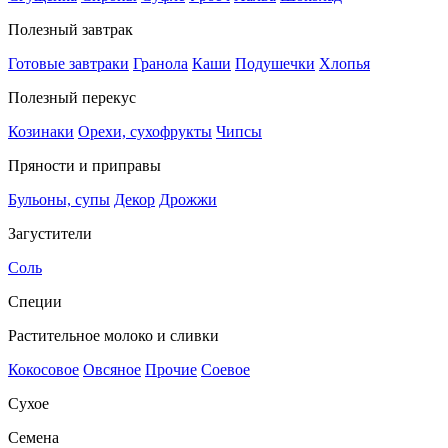
Полезный завтрак
Готовые завтраки
Гранола
Каши
Подушечки
Хлопья
Полезный перекус
Козинаки
Орехи, сухофрукты
Чипсы
Пряности и приправы
Бульоны, супы
Декор
Дрожжи
Загустители
Соль
Специи
Растительное молоко и сливки
Кокосовое
Овсяное
Прочие
Соевое
Сухое
Семена