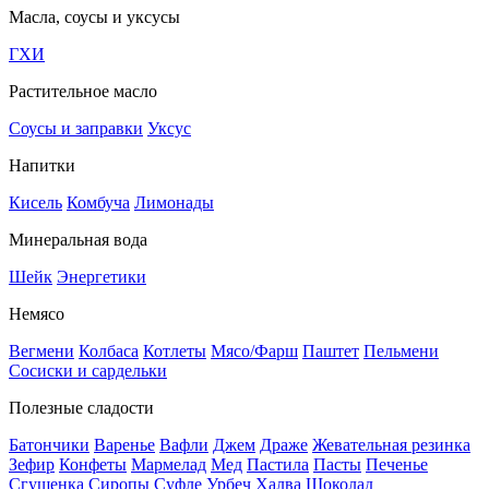
Масла, соусы и уксусы
ГХИ
Растительное масло
Соусы и заправки
Уксус
Напитки
Кисель
Комбуча
Лимонады
Минеральная вода
Шейк
Энергетики
Немясо
Вегмени
Колбаса
Котлеты
Мясо/Фарш
Паштет
Пельмени
Сосиски и сардельки
Полезные сладости
Батончики
Варенье
Вафли
Джем
Драже
Жевательная резинка
Зефир
Конфеты
Мармелад
Мед
Пастила
Пасты
Печенье
Сгущенка
Сиропы
Суфле
Урбеч
Халва
Шоколад