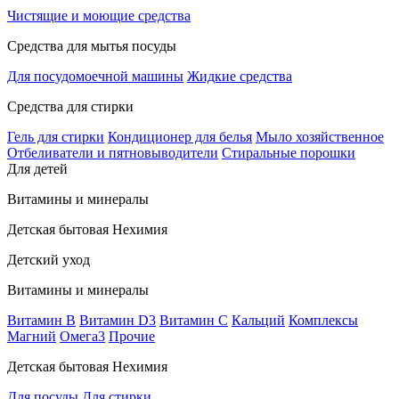
Чистящие и моющие средства
Средства для мытья посуды
Для посудомоечной машины
Жидкие средства
Средства для стирки
Гель для стирки
Кондиционер для белья
Мыло хозяйственное
Отбеливатели и пятновыводители
Стиральные порошки
Для детей
Витамины и минералы
Детская бытовая Нехимия
Детский уход
Витамины и минералы
Витамин В
Витамин D3
Витамин С
Кальций
Комплексы
Магний
Омега3
Прочие
Детская бытовая Нехимия
Для посуды
Для стирки