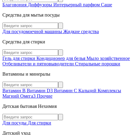
Благовония
Диффузоры
Интерьерный парфюм
Саше
Средства для мытья посуды
Для посудомоечной машины
Жидкие средства
Средства для стирки
Гель для стирки
Кондиционер для белья
Мыло хозяйственное
Отбеливатели и пятновыводители
Стиральные порошки
Витамины и минералы
Витамин В
Витамин D3
Витамин С
Кальций
Комплексы
Магний
Омега3
Прочие
Детская бытовая Нехимия
Для посуды
Для стирки
Детский уход