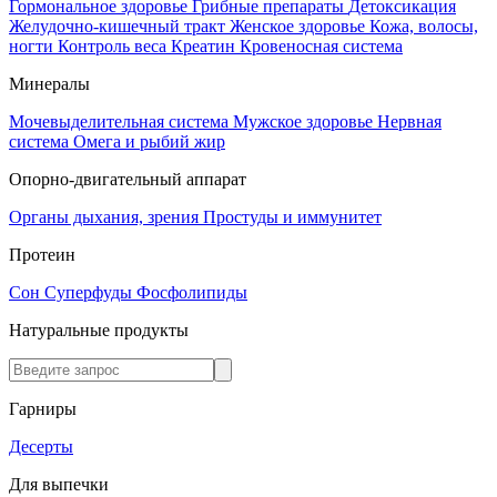
Гормональное здоровье
Грибные препараты
Детоксикация
Желудочно-кишечный тракт
Женское здоровье
Кожа, волосы,
ногти
Контроль веса
Креатин
Кровеносная система
Минералы
Мочевыделительная система
Мужское здоровье
Нервная
система
Омега и рыбий жир
Опорно-двигательный аппарат
Органы дыхания, зрения
Простуды и иммунитет
Протеин
Сон
Суперфуды
Фосфолипиды
Натуральные продукты
Гарниры
Десерты
Для выпечки