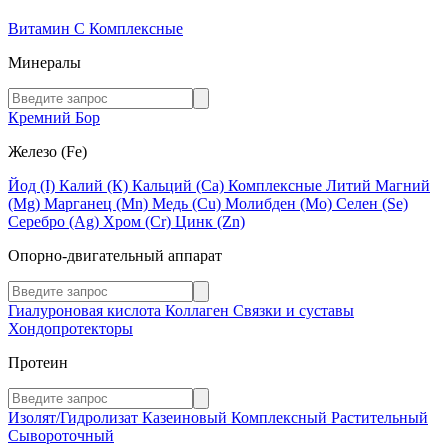
Витамин C
Комплексные
Минералы
Кремний
Бор
Железо (Fe)
Йод (I)
Калий (К)
Кальций (Са)
Комплексные
Литий
Магний
(Mg)
Марганец (Mn)
Медь (Сu)
Молибден (Мо)
Селен (Se)
Серебро (Ag)
Хром (Cr)
Цинк (Zn)
Опорно-двигательный аппарат
Гиалуроновая кислота
Коллаген
Связки и суставы
Хондопротекторы
Протеин
Изолят/Гидролизат
Казеиновый
Комплексный
Растительный
Сывороточный