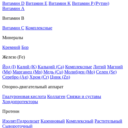
Витамин D
Витамин E
Витамин K
Витамин P (Рутин)
Витамин А
Витамин В
Витамин C
Комплексные
Минералы
Кремний
Бор
Железо (Fe)
Йод (I)
Калий (К)
Кальций (Са)
Комплексные
Литий
Магний
(Mg)
Марганец (Mn)
Медь (Сu)
Молибден (Мо)
Селен (Se)
Серебро (Ag)
Хром (Cr)
Цинк (Zn)
Опорно-двигательный аппарат
Гиалуроновая кислота
Коллаген
Связки и суставы
Хондопротекторы
Протеин
Изолят/Гидролизат
Казеиновый
Комплексный
Растительный
Сывороточный