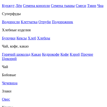
Кунжут
Лён
Семена конопли
Семена тыквы
Смеси
Тмин
Чиа
Суперфуды
Водоросли
Клетчатка
Отруби
Подорожник
Хлебные изделия
Булочки
Кексы
Хлеб
Хлебцы
Чай, кофе, какао
Горячий шоколад
Какао
Кедрокофе
Кофе
Кэроб
Прочие
Цикорий
Чай
Бобовые
Чечевица
Злаки
Овес