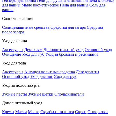
Гейзеры для ванны
Гели для душа
Интимная гигиена
Молочко
для ванны
Мыло косметическое
Пена для ванны
Соль для
ванны
Солнечная линия
Солнцезащитные средства
Средства для загара
Средства
после загара
Уход для лица
Аксессуары
Демакияж
Дополнительный уход
Основной уход
Очищение
Уход для губ
Уход за бровями и ресницами
Уход для тела
Аксессуары
Антицеллюлитные средства
Дезодоранты
Основной уход
Уход для ног
Уход для рук
Уход за полостью рта
Зубные пасты
Зубные щетки
Ополаскиватели
Дополнительный уход
Кремы
Маски
Масло
Скрабы и пилинги
Спреи
Сыворотки