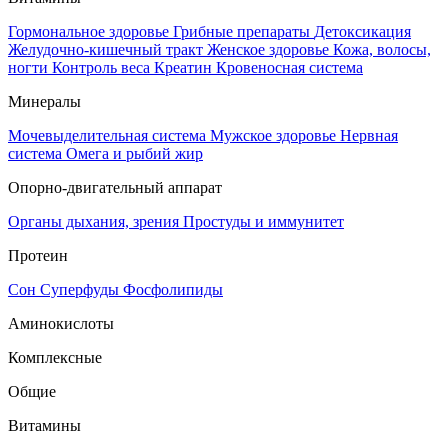
Гормональное здоровье
Грибные препараты
Детоксикация
Желудочно-кишечный тракт
Женское здоровье
Кожа, волосы,
ногти
Контроль веса
Креатин
Кровеносная система
Минералы
Мочевыделительная система
Мужское здоровье
Нервная
система
Омега и рыбий жир
Опорно-двигательный аппарат
Органы дыхания, зрения
Простуды и иммунитет
Протеин
Сон
Суперфуды
Фосфолипиды
Аминокислоты
Комплексные
Общие
Витамины