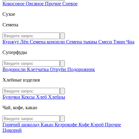
Кокосовое
Овсяное
Прочие
Соевое
Сухое
Семена
Кунжут
Лён
Семена конопли
Семена тыквы
Смеси
Тмин
Чиа
Суперфуды
Водоросли
Клетчатка
Отруби
Подорожник
Хлебные изделия
Булочки
Кексы
Хлеб
Хлебцы
Чай, кофе, какао
Горячий шоколад
Какао
Кедрокофе
Кофе
Кэроб
Прочие
Цикорий