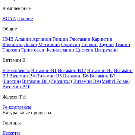
Комплексные
BCAA
Прочие
Общие
HMB
Аланин
Аргинин
Глицин
Глютамин
Карнитин
Карнозин
Лизин
Метионин
Орнитин
Пролин
Таурин
Теанин
Тирозин
Триптофан
Фенилаланин
Цистеин
Цитруллин
Витамин В
B-комплексы
Витамин B1
Витамин B12
Витамин B2
Витамин
B3
Витамин B4
Витамин B5
Витамин B6
Витамин B7
(Биотин)
Витамин B8 (Инозитол)
Витамин B9 (Methyl Folate)
Витамин В10
Железо (Fe)
Fe-комплексы
Натуральные продукты
Гарниры
Десерты