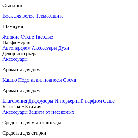
Стайлинг
Воск для волос
Термозащита
Шампуни
Жидкие
Сухие
Твердые
Парфюмерия
Автопарфюм
Аксессуары
Духи
Декор интерьера
Аксессуары
Ароматы для дома
Кашпо
Подставки, подносы
Свечи
Ароматы для дома
Благовония
Диффузоры
Интерьерный парфюм
Саше
Бытовая НЕхимия
Аксессуары
Защита от насекомых
Средства для мытья посуды
Средства для стирки