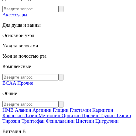
Аксессуары
Для душа и ванны
Основной уход
Уход за волосами
Уход за полостью рта
Комплексные
BCAA
Прочие
Общие
HMB
Аланин
Аргинин
Глицин
Глютамин
Карнитин
Карнозин
Лизин
Метионин
Орнитин
Пролин
Таурин
Теанин
Тирозин
Триптофан
Фенилаланин
Цистеин
Цитруллин
Витамин В