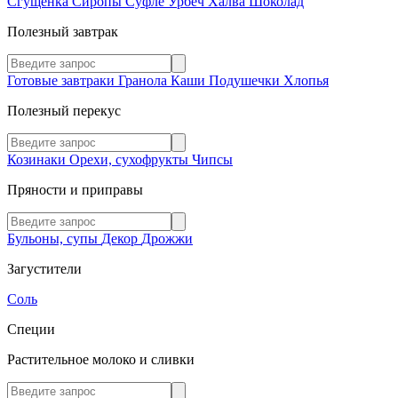
Сгущенка
Сиропы
Суфле
Урбеч
Халва
Шоколад
Полезный завтрак
Готовые завтраки
Гранола
Каши
Подушечки
Хлопья
Полезный перекус
Козинаки
Орехи, сухофрукты
Чипсы
Пряности и приправы
Бульоны, супы
Декор
Дрожжи
Загустители
Соль
Специи
Растительное молоко и сливки