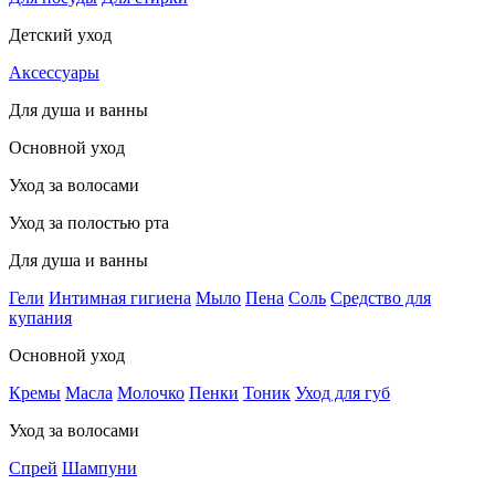
Детский уход
Аксессуары
Для душа и ванны
Основной уход
Уход за волосами
Уход за полостью рта
Для душа и ванны
Гели
Интимная гигиена
Мыло
Пена
Соль
Средство для
купания
Основной уход
Кремы
Масла
Молочко
Пенки
Тоник
Уход для губ
Уход за волосами
Спрей
Шампуни