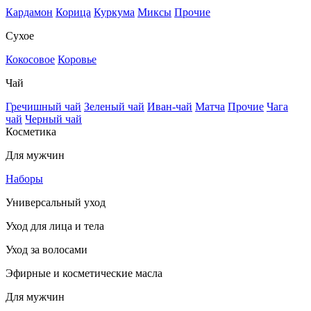
Кардамон
Корица
Куркума
Миксы
Прочие
Сухое
Кокосовое
Коровье
Чай
Гречишный чай
Зеленый чай
Иван-чай
Матча
Прочие
Чага
чай
Черный чай
Косметика
Для мужчин
Наборы
Универсальный уход
Уход для лица и тела
Уход за волосами
Эфирные и косметические масла
Для мужчин