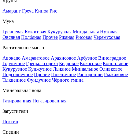
Крупы
Амарант
Греча
Киноа
Рис
Мука
Гречневая
Кокосовая
Кукурузная
Миндальная
Нутовая
Овсяная
Полбяная
Прочее
Ржаная
Рисовая
Черемуховая
Растительное масло
Авокадо
Амарантовое
Арахисовое
Арбузное
Виноградное
Горчичное
Грецкого ореха
Кедровое
Кокосовое
Конопляное
Кукурузное
Кунжутное
Льняное
Миндальное
Оливковое
Подсолнечное
Прочие
Пшеничное
Расторопши
Рыжиковое
Тыквенное
Фундучное
Чёрного тмина
Минеральная вода
Газированная
Негазированная
Загустители
Пектин
Специи