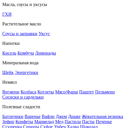
Масла, соусы и уксусы
ГХИ
Растительное масло
Соусы и заправки
Уксус
Напитки
Кисель
Комбуча
Лимонады
Минеральная вода
Шейк
Энергетики
Немясо
Вегмени
Колбаса
Котлеты
Мясо/Фарш
Паштет
Пельмени
Сосиски и сардельки
Полезные сладости
Батончики
Варенье
Вафли
Джем
Драже
Жевательная резинка
Зефир
Конфеты
Мармелад
Мед
Пастила
Пасты
Печенье
Сгущенка
Сиропы
Суфле
Урбеч
Халва
Шоколад