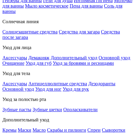
Гейзеры для ванны
Гели для душа
Интимная гигиена
Молочко
для ванны
Мыло косметическое
Пена для ванны
Соль для
ванны
Солнечная линия
Солнцезащитные средства
Средства для загара
Средства
после загара
Уход для лица
Аксессуары
Демакияж
Дополнительный уход
Основной уход
Очищение
Уход для губ
Уход за бровями и ресницами
Уход для тела
Аксессуары
Антицеллюлитные средства
Дезодоранты
Основной уход
Уход для ног
Уход для рук
Уход за полостью рта
Зубные пасты
Зубные щетки
Ополаскиватели
Дополнительный уход
Кремы
Маски
Масло
Скрабы и пилинги
Спреи
Сыворотки