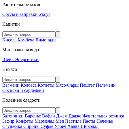
Растительное масло
Соусы и заправки
Уксус
Напитки
Кисель
Комбуча
Лимонады
Минеральная вода
Шейк
Энергетики
Немясо
Вегмени
Колбаса
Котлеты
Мясо/Фарш
Паштет
Пельмени
Сосиски и сардельки
Полезные сладости
Батончики
Варенье
Вафли
Джем
Драже
Жевательная резинка
Зефир
Конфеты
Мармелад
Мед
Пастила
Пасты
Печенье
Сгущенка
Сиропы
Суфле
Урбеч
Халва
Шоколад