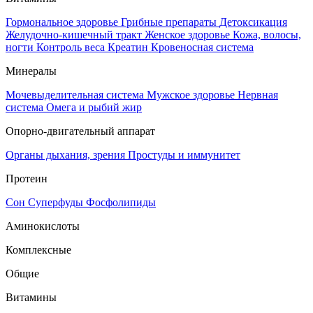
Гормональное здоровье
Грибные препараты
Детоксикация
Желудочно-кишечный тракт
Женское здоровье
Кожа, волосы,
ногти
Контроль веса
Креатин
Кровеносная система
Минералы
Мочевыделительная система
Мужское здоровье
Нервная
система
Омега и рыбий жир
Опорно-двигательный аппарат
Органы дыхания, зрения
Простуды и иммунитет
Протеин
Сон
Суперфуды
Фосфолипиды
Аминокислоты
Комплексные
Общие
Витамины