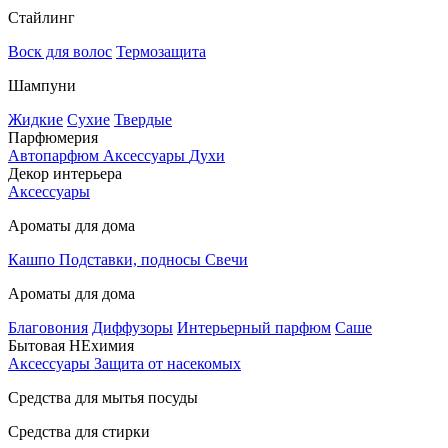
Стайлинг
Воск для волос
Термозащита
Шампуни
Жидкие
Сухие
Твердые
Парфюмерия
Автопарфюм
Аксессуары
Духи
Декор интерьера
Аксессуары
Ароматы для дома
Кашпо
Подставки, подносы
Свечи
Ароматы для дома
Благовония
Диффузоры
Интерьерный парфюм
Саше
Бытовая НЕхимия
Аксессуары
Защита от насекомых
Средства для мытья посуды
Средства для стирки