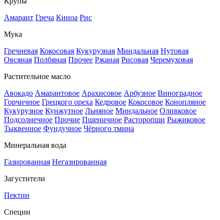
Крупы
Амарант
Греча
Киноа
Рис
Мука
Гречневая
Кокосовая
Кукурузная
Миндальная
Нутовая
Овсяная
Полбяная
Прочее
Ржаная
Рисовая
Черемуховая
Растительное масло
Авокадо
Амарантовое
Арахисовое
Арбузное
Виноградное
Горчичное
Грецкого ореха
Кедровое
Кокосовое
Конопляное
Кукурузное
Кунжутное
Льняное
Миндальное
Оливковое
Подсолнечное
Прочие
Пшеничное
Расторопши
Рыжиковое
Тыквенное
Фундучное
Чёрного тмина
Минеральная вода
Газированная
Негазированная
Загустители
Пектин
Специи