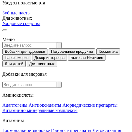
Уход за полостью рта
Зубные пасты
Для животных
Уходовые средства
Меню
Добавки для здоровья
Натуральные продукты
Косметика
Парфюмерия
Декор интерьера
Бытовая НЕхимия
Для детей
Для животных
Добавки для здоровья
Аминокислоты
Адаптогены
Антиоксиданты
Аюрведические препараты
Витаминно-минеральные комплексы
Витамины
Гормональное здоровье
Грибные препараты
Детоксикация