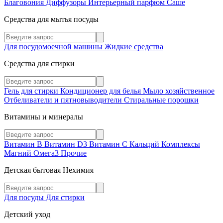
Благовония
Диффузоры
Интерьерный парфюм
Саше
Средства для мытья посуды
Для посудомоечной машины
Жидкие средства
Средства для стирки
Гель для стирки
Кондиционер для белья
Мыло хозяйственное
Отбеливатели и пятновыводители
Стиральные порошки
Витамины и минералы
Витамин В
Витамин D3
Витамин С
Кальций
Комплексы
Магний
Омега3
Прочие
Детская бытовая Нехимия
Для посуды
Для стирки
Детский уход