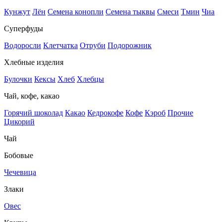
Кунжут
Лён
Семена конопли
Семена тыквы
Смеси
Тмин
Чиа
Суперфуды
Водоросли
Клетчатка
Отруби
Подорожник
Хлебные изделия
Булочки
Кексы
Хлеб
Хлебцы
Чай, кофе, какао
Горячий шоколад
Какао
Кедрокофе
Кофе
Кэроб
Прочие
Цикорий
Чай
Бобовые
Чечевица
Злаки
Овес