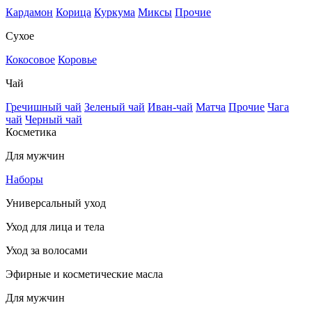
Кардамон
Корица
Куркума
Миксы
Прочие
Сухое
Кокосовое
Коровье
Чай
Гречишный чай
Зеленый чай
Иван-чай
Матча
Прочие
Чага
чай
Черный чай
Косметика
Для мужчин
Наборы
Универсальный уход
Уход для лица и тела
Уход за волосами
Эфирные и косметические масла
Для мужчин