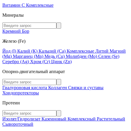
Витамин C
Комплексные
Минералы
Кремний
Бор
Железо (Fe)
Йод (I)
Калий (К)
Кальций (Са)
Комплексные
Литий
Магний
(Mg)
Марганец (Mn)
Медь (Сu)
Молибден (Мо)
Селен (Se)
Серебро (Ag)
Хром (Cr)
Цинк (Zn)
Опорно-двигательный аппарат
Гиалуроновая кислота
Коллаген
Связки и суставы
Хондопротекторы
Протеин
Изолят/Гидролизат
Казеиновый
Комплексный
Растительный
Сывороточный