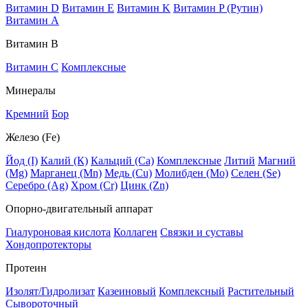
Витамин D
Витамин E
Витамин K
Витамин P (Рутин)
Витамин А
Витамин В
Витамин C
Комплексные
Минералы
Кремний
Бор
Железо (Fe)
Йод (I)
Калий (К)
Кальций (Са)
Комплексные
Литий
Магний
(Mg)
Марганец (Mn)
Медь (Сu)
Молибден (Мо)
Селен (Se)
Серебро (Ag)
Хром (Cr)
Цинк (Zn)
Опорно-двигательный аппарат
Гиалуроновая кислота
Коллаген
Связки и суставы
Хондопротекторы
Протеин
Изолят/Гидролизат
Казеиновый
Комплексный
Растительный
Сывороточный