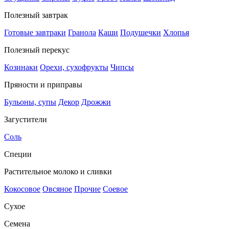
Полезный завтрак
Готовые завтраки
Гранола
Каши
Подушечки
Хлопья
Полезный перекус
Козинаки
Орехи, сухофрукты
Чипсы
Пряности и приправы
Бульоны, супы
Декор
Дрожжи
Загустители
Соль
Специи
Растительное молоко и сливки
Кокосовое
Овсяное
Прочие
Соевое
Сухое
Семена