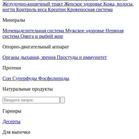
Желудочно-кишечный тракт
Женское здоровье
Кожа, волосы,
ногти
Контроль веса
Креатин
Кровеносная система
Минералы
Мочевыделительная система
Мужское здоровье
Нервная
система
Омега и рыбий жир
Опорно-двигательный аппарат
Органы дыхания, зрения
Простуды и иммунитет
Протеин
Сон
Суперфуды
Фосфолипиды
Натуральные продукты
Гарниры
Десерты
Для выпечки