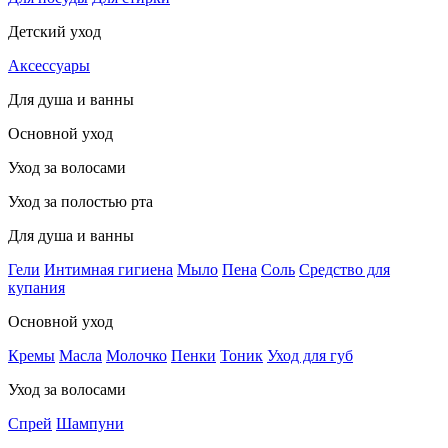
Детский уход
Аксессуары
Для душа и ванны
Основной уход
Уход за волосами
Уход за полостью рта
Для душа и ванны
Гели
Интимная гигиена
Мыло
Пена
Соль
Средство для
купания
Основной уход
Кремы
Масла
Молочко
Пенки
Тоник
Уход для губ
Уход за волосами
Спрей
Шампуни