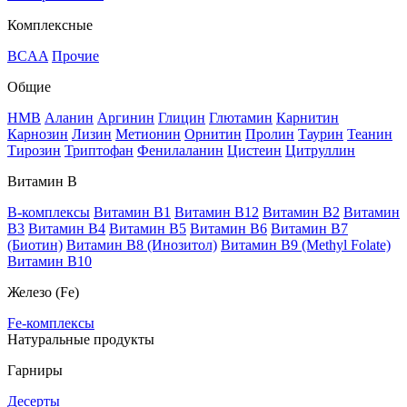
Комплексные
BCAA
Прочие
Общие
HMB
Аланин
Аргинин
Глицин
Глютамин
Карнитин
Карнозин
Лизин
Метионин
Орнитин
Пролин
Таурин
Теанин
Тирозин
Триптофан
Фенилаланин
Цистеин
Цитруллин
Витамин В
B-комплексы
Витамин B1
Витамин B12
Витамин B2
Витамин
B3
Витамин B4
Витамин B5
Витамин B6
Витамин B7
(Биотин)
Витамин B8 (Инозитол)
Витамин B9 (Methyl Folate)
Витамин В10
Железо (Fe)
Fe-комплексы
Натуральные продукты
Гарниры
Десерты