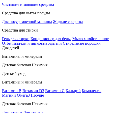
Чистящие и моющие средства
Средства для мытья посуды
Для посудомоечной машины
Жидкие средства
Средства для стирки
Гель для стирки
Кондиционер для белья
Мыло хозяйственное
Отбеливатели и пятновыводители
Стиральные порошки
Для детей
Витамины и минералы
Детская бытовая Нехимия
Детский уход
Витамины и минералы
Витамин В
Витамин D3
Витамин С
Кальций
Комплексы
Магний
Омега3
Прочие
Детская бытовая Нехимия
Для посуды
Для стирки