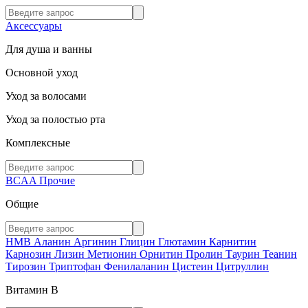
Аксессуары
Для душа и ванны
Основной уход
Уход за волосами
Уход за полостью рта
Комплексные
BCAA
Прочие
Общие
HMB
Аланин
Аргинин
Глицин
Глютамин
Карнитин
Карнозин
Лизин
Метионин
Орнитин
Пролин
Таурин
Теанин
Тирозин
Триптофан
Фенилаланин
Цистеин
Цитруллин
Витамин В