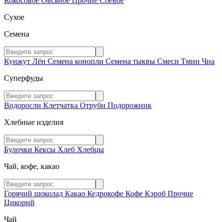
Кокосовое
Овсяное
Прочие
Соевое
Сухое
Семена
Кунжут
Лён
Семена конопли
Семена тыквы
Смеси
Тмин
Чиа
Суперфуды
Водоросли
Клетчатка
Отруби
Подорожник
Хлебные изделия
Булочки
Кексы
Хлеб
Хлебцы
Чай, кофе, какао
Горячий шоколад
Какао
Кедрокофе
Кофе
Кэроб
Прочие
Цикорий
Чай