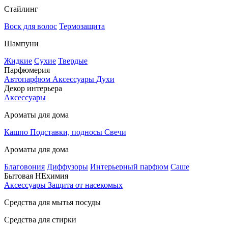
Стайлинг
Воск для волос
Термозащита
Шампуни
Жидкие
Сухие
Твердые
Парфюмерия
Автопарфюм
Аксессуары
Духи
Декор интерьера
Аксессуары
Ароматы для дома
Кашпо
Подставки, подносы
Свечи
Ароматы для дома
Благовония
Диффузоры
Интерьерный парфюм
Саше
Бытовая НЕхимия
Аксессуары
Защита от насекомых
Средства для мытья посуды
Средства для стирки