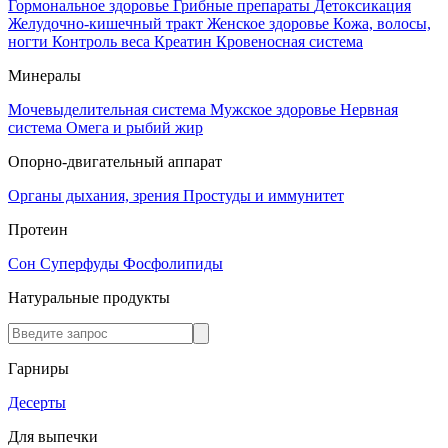
Гормональное здоровье
Грибные препараты
Детоксикация
Желудочно-кишечный тракт
Женское здоровье
Кожа, волосы,
ногти
Контроль веса
Креатин
Кровеносная система
Минералы
Мочевыделительная система
Мужское здоровье
Нервная
система
Омега и рыбий жир
Опорно-двигательный аппарат
Органы дыхания, зрения
Простуды и иммунитет
Протеин
Сон
Суперфуды
Фосфолипиды
Натуральные продукты
Гарниры
Десерты
Для выпечки