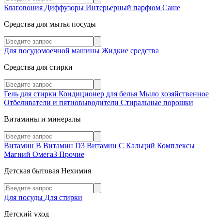
Благовония
Диффузоры
Интерьерный парфюм
Саше
Средства для мытья посуды
Для посудомоечной машины
Жидкие средства
Средства для стирки
Гель для стирки
Кондиционер для белья
Мыло хозяйственное
Отбеливатели и пятновыводители
Стиральные порошки
Витамины и минералы
Витамин В
Витамин D3
Витамин С
Кальций
Комплексы
Магний
Омега3
Прочие
Детская бытовая Нехимия
Для посуды
Для стирки
Детский уход