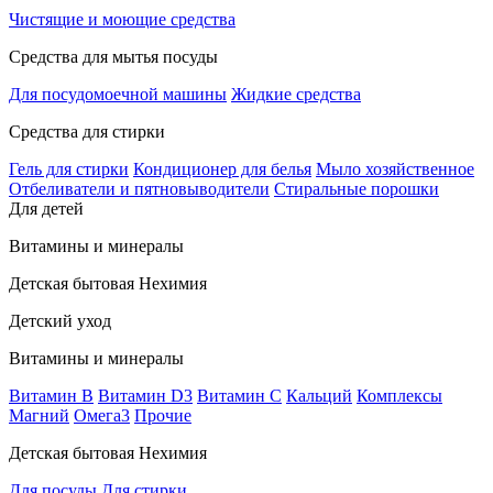
Чистящие и моющие средства
Средства для мытья посуды
Для посудомоечной машины
Жидкие средства
Средства для стирки
Гель для стирки
Кондиционер для белья
Мыло хозяйственное
Отбеливатели и пятновыводители
Стиральные порошки
Для детей
Витамины и минералы
Детская бытовая Нехимия
Детский уход
Витамины и минералы
Витамин В
Витамин D3
Витамин С
Кальций
Комплексы
Магний
Омега3
Прочие
Детская бытовая Нехимия
Для посуды
Для стирки