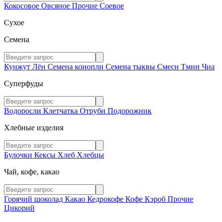
Кокосовое
Овсяное
Прочие
Соевое
Сухое
Семена
Кунжут
Лён
Семена конопли
Семена тыквы
Смеси
Тмин
Чиа
Суперфуды
Водоросли
Клетчатка
Отруби
Подорожник
Хлебные изделия
Булочки
Кексы
Хлеб
Хлебцы
Чай, кофе, какао
Горячий шоколад
Какао
Кедрокофе
Кофе
Кэроб
Прочие
Цикорий