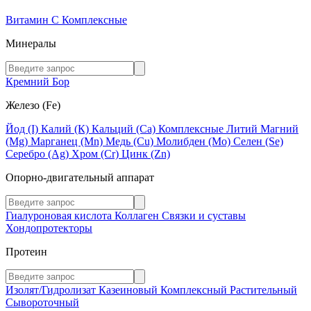
Витамин C
Комплексные
Минералы
Кремний
Бор
Железо (Fe)
Йод (I)
Калий (К)
Кальций (Са)
Комплексные
Литий
Магний
(Mg)
Марганец (Mn)
Медь (Сu)
Молибден (Мо)
Селен (Se)
Серебро (Ag)
Хром (Cr)
Цинк (Zn)
Опорно-двигательный аппарат
Гиалуроновая кислота
Коллаген
Связки и суставы
Хондопротекторы
Протеин
Изолят/Гидролизат
Казеиновый
Комплексный
Растительный
Сывороточный