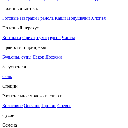
Полезный завтрак
Готовые завтраки
Гранола
Каши
Подушечки
Хлопья
Полезный перекус
Козинаки
Орехи, сухофрукты
Чипсы
Пряности и приправы
Бульоны, супы
Декор
Дрожжи
Загустители
Соль
Специи
Растительное молоко и сливки
Кокосовое
Овсяное
Прочие
Соевое
Сухое
Семена