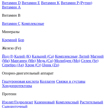
Витамин D
Витамин E
Витамин K
Витамин P (Рутин)
Витамин А
Витамин В
Витамин C
Комплексные
Минералы
Кремний
Бор
Железо (Fe)
Йод (I)
Калий (К)
Кальций (Са)
Комплексные
Литий
Магний
(Mg)
Марганец (Mn)
Медь (Сu)
Молибден (Мо)
Селен (Se)
Серебро (Ag)
Хром (Cr)
Цинк (Zn)
Опорно-двигательный аппарат
Гиалуроновая кислота
Коллаген
Связки и суставы
Хондопротекторы
Протеин
Изолят/Гидролизат
Казеиновый
Комплексный
Растительный
Сывороточный