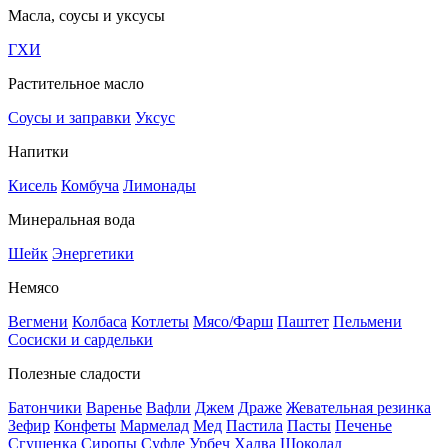
Масла, соусы и уксусы
ГХИ
Растительное масло
Соусы и заправки
Уксус
Напитки
Кисель
Комбуча
Лимонады
Минеральная вода
Шейк
Энергетики
Немясо
Вегмени
Колбаса
Котлеты
Мясо/Фарш
Паштет
Пельмени
Сосиски и сардельки
Полезные сладости
Батончики
Варенье
Вафли
Джем
Драже
Жевательная резинка
Зефир
Конфеты
Мармелад
Мед
Пастила
Пасты
Печенье
Сгущенка
Сиропы
Суфле
Урбеч
Халва
Шоколад