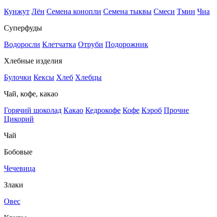
Кунжут
Лён
Семена конопли
Семена тыквы
Смеси
Тмин
Чиа
Суперфуды
Водоросли
Клетчатка
Отруби
Подорожник
Хлебные изделия
Булочки
Кексы
Хлеб
Хлебцы
Чай, кофе, какао
Горячий шоколад
Какао
Кедрокофе
Кофе
Кэроб
Прочие
Цикорий
Чай
Бобовые
Чечевица
Злаки
Овес