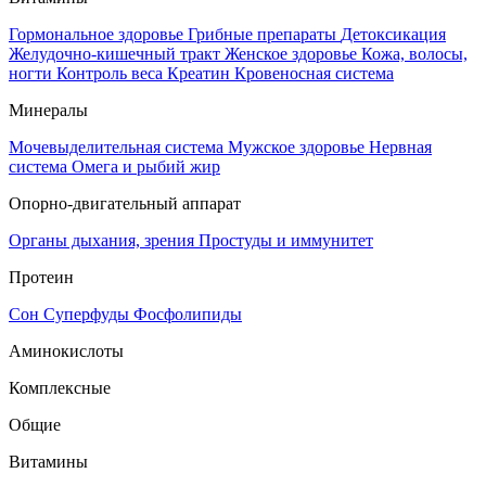
Гормональное здоровье
Грибные препараты
Детоксикация
Желудочно-кишечный тракт
Женское здоровье
Кожа, волосы,
ногти
Контроль веса
Креатин
Кровеносная система
Минералы
Мочевыделительная система
Мужское здоровье
Нервная
система
Омега и рыбий жир
Опорно-двигательный аппарат
Органы дыхания, зрения
Простуды и иммунитет
Протеин
Сон
Суперфуды
Фосфолипиды
Аминокислоты
Комплексные
Общие
Витамины