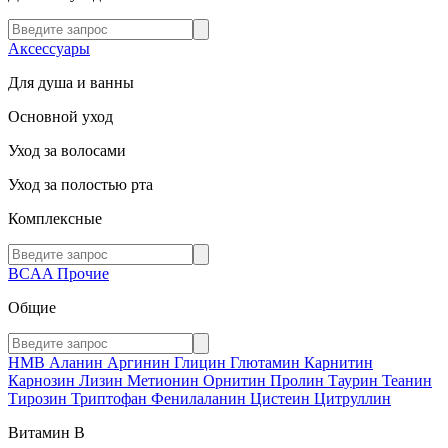
Аксессуары
Для душа и ванны
Основной уход
Уход за волосами
Уход за полостью рта
Комплексные
BCAA
Прочие
Общие
HMB
Аланин
Аргинин
Глицин
Глютамин
Карнитин
Карнозин
Лизин
Метионин
Орнитин
Пролин
Таурин
Теанин
Тирозин
Триптофан
Фенилаланин
Цистеин
Цитруллин
Витамин В