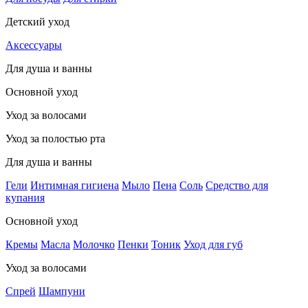
Детский уход
Аксессуары
Для душа и ванны
Основной уход
Уход за волосами
Уход за полостью рта
Для душа и ванны
Гели
Интимная гигиена
Мыло
Пена
Соль
Средство для
купания
Основной уход
Кремы
Масла
Молочко
Пенки
Тоник
Уход для губ
Уход за волосами
Спрей
Шампуни