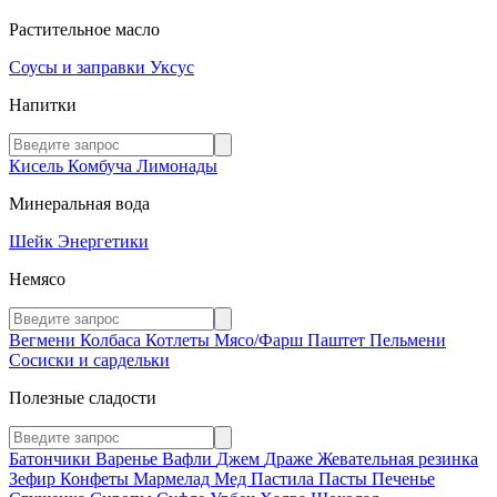
Растительное масло
Соусы и заправки
Уксус
Напитки
Кисель
Комбуча
Лимонады
Минеральная вода
Шейк
Энергетики
Немясо
Вегмени
Колбаса
Котлеты
Мясо/Фарш
Паштет
Пельмени
Сосиски и сардельки
Полезные сладости
Батончики
Варенье
Вафли
Джем
Драже
Жевательная резинка
Зефир
Конфеты
Мармелад
Мед
Пастила
Пасты
Печенье