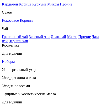
Кардамон
Корица
Куркума
Миксы
Прочие
Сухое
Кокосовое
Коровье
Чай
Гречишный чай
Зеленый чай
Иван-чай
Матча
Прочие
Чага
чай
Черный чай
Косметика
Для мужчин
Наборы
Универсальный уход
Уход для лица и тела
Уход за волосами
Эфирные и косметические масла
Для мужчин