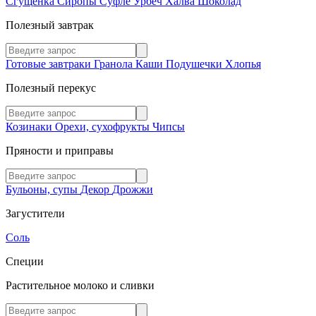
Сгущенка
Сиропы
Суфле
Урбеч
Халва
Шоколад
Полезный завтрак
Готовые завтраки
Гранола
Каши
Подушечки
Хлопья
Полезный перекус
Козинаки
Орехи, сухофрукты
Чипсы
Пряности и приправы
Бульоны, супы
Декор
Дрожжи
Загустители
Соль
Специи
Растительное молоко и сливки