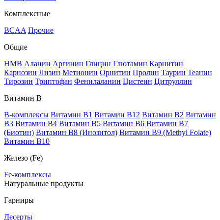
Комплексные
BCAA
Прочие
Общие
HMB
Аланин
Аргинин
Глицин
Глютамин
Карнитин
Карнозин
Лизин
Метионин
Орнитин
Пролин
Таурин
Теанин
Тирозин
Триптофан
Фенилаланин
Цистеин
Цитруллин
Витамин В
B-комплексы
Витамин B1
Витамин B12
Витамин B2
Витамин
B3
Витамин B4
Витамин B5
Витамин B6
Витамин B7
(Биотин)
Витамин B8 (Инозитол)
Витамин B9 (Methyl Folate)
Витамин В10
Железо (Fe)
Fe-комплексы
Натуральные продукты
Гарниры
Десерты