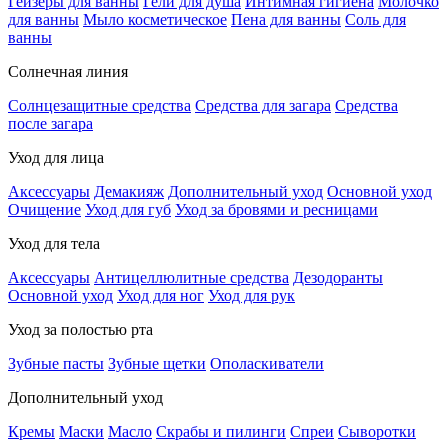
Гейзеры для ванны
Гели для душа
Интимная гигиена
Молочко
для ванны
Мыло косметическое
Пена для ванны
Соль для
ванны
Солнечная линия
Солнцезащитные средства
Средства для загара
Средства
после загара
Уход для лица
Аксессуары
Демакияж
Дополнительный уход
Основной уход
Очищение
Уход для губ
Уход за бровями и ресницами
Уход для тела
Аксессуары
Антицеллюлитные средства
Дезодоранты
Основной уход
Уход для ног
Уход для рук
Уход за полостью рта
Зубные пасты
Зубные щетки
Ополаскиватели
Дополнительный уход
Кремы
Маски
Масло
Скрабы и пилинги
Спреи
Сыворотки