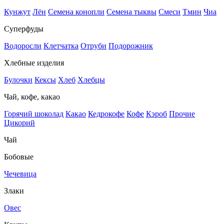
Кунжут
Лён
Семена конопли
Семена тыквы
Смеси
Тмин
Чиа
Суперфуды
Водоросли
Клетчатка
Отруби
Подорожник
Хлебные изделия
Булочки
Кексы
Хлеб
Хлебцы
Чай, кофе, какао
Горячий шоколад
Какао
Кедрокофе
Кофе
Кэроб
Прочие
Цикорий
Чай
Бобовые
Чечевица
Злаки
Овес