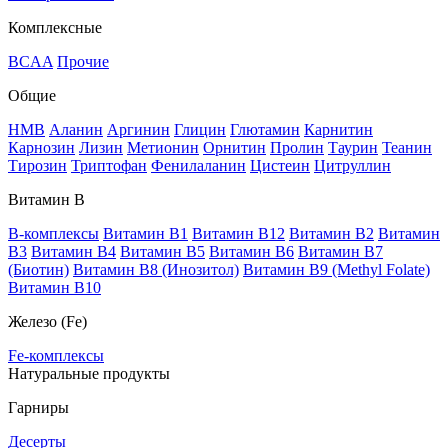
Комплексные
BCAA
Прочие
Общие
HMB
Аланин
Аргинин
Глицин
Глютамин
Карнитин
Карнозин
Лизин
Метионин
Орнитин
Пролин
Таурин
Теанин
Тирозин
Триптофан
Фенилаланин
Цистеин
Цитруллин
Витамин В
B-комплексы
Витамин B1
Витамин B12
Витамин B2
Витамин
B3
Витамин B4
Витамин B5
Витамин B6
Витамин B7
(Биотин)
Витамин B8 (Инозитол)
Витамин B9 (Methyl Folate)
Витамин В10
Железо (Fe)
Fe-комплексы
Натуральные продукты
Гарниры
Десерты