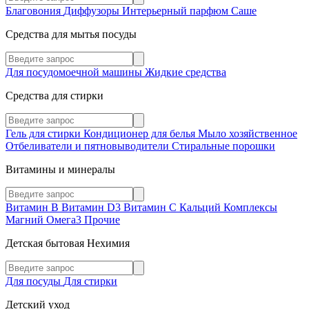
Благовония
Диффузоры
Интерьерный парфюм
Саше
Средства для мытья посуды
Для посудомоечной машины
Жидкие средства
Средства для стирки
Гель для стирки
Кондиционер для белья
Мыло хозяйственное
Отбеливатели и пятновыводители
Стиральные порошки
Витамины и минералы
Витамин В
Витамин D3
Витамин С
Кальций
Комплексы
Магний
Омега3
Прочие
Детская бытовая Нехимия
Для посуды
Для стирки
Детский уход