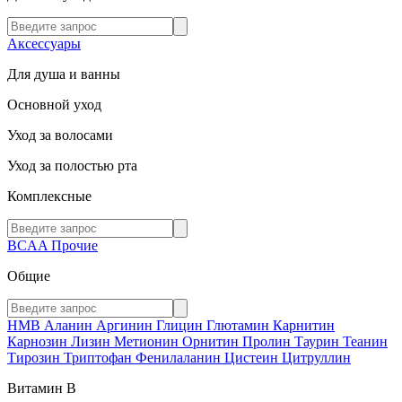
Аксессуары
Для душа и ванны
Основной уход
Уход за волосами
Уход за полостью рта
Комплексные
BCAA
Прочие
Общие
HMB
Аланин
Аргинин
Глицин
Глютамин
Карнитин
Карнозин
Лизин
Метионин
Орнитин
Пролин
Таурин
Теанин
Тирозин
Триптофан
Фенилаланин
Цистеин
Цитруллин
Витамин В