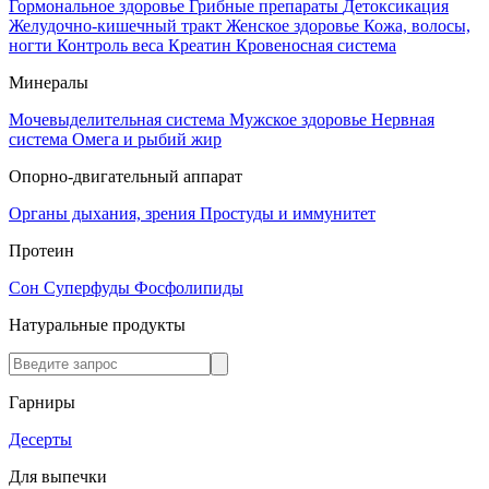
Гормональное здоровье
Грибные препараты
Детоксикация
Желудочно-кишечный тракт
Женское здоровье
Кожа, волосы,
ногти
Контроль веса
Креатин
Кровеносная система
Минералы
Мочевыделительная система
Мужское здоровье
Нервная
система
Омега и рыбий жир
Опорно-двигательный аппарат
Органы дыхания, зрения
Простуды и иммунитет
Протеин
Сон
Суперфуды
Фосфолипиды
Натуральные продукты
Гарниры
Десерты
Для выпечки