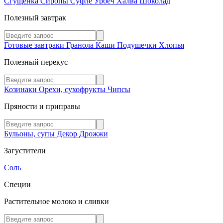
Сгущенка
Сиропы
Суфле
Урбеч
Халва
Шоколад
Полезный завтрак
Готовые завтраки
Гранола
Каши
Подушечки
Хлопья
Полезный перекус
Козинаки
Орехи, сухофрукты
Чипсы
Пряности и приправы
Бульоны, супы
Декор
Дрожжи
Загустители
Соль
Специи
Растительное молоко и сливки