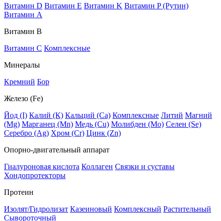
Витамин D
Витамин E
Витамин K
Витамин P (Рутин)
Витамин А
Витамин В
Витамин C
Комплексные
Минералы
Кремний
Бор
Железо (Fe)
Йод (I)
Калий (К)
Кальций (Са)
Комплексные
Литий
Магний
(Mg)
Марганец (Mn)
Медь (Сu)
Молибден (Мо)
Селен (Se)
Серебро (Ag)
Хром (Cr)
Цинк (Zn)
Опорно-двигательный аппарат
Гиалуроновая кислота
Коллаген
Связки и суставы
Хондопротекторы
Протеин
Изолят/Гидролизат
Казеиновый
Комплексный
Растительный
Сывороточный