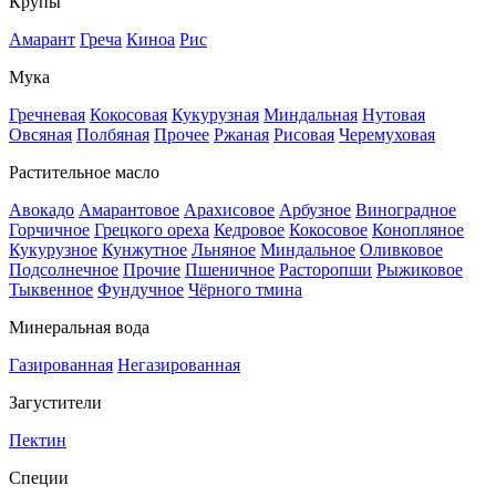
Крупы
Амарант
Греча
Киноа
Рис
Мука
Гречневая
Кокосовая
Кукурузная
Миндальная
Нутовая
Овсяная
Полбяная
Прочее
Ржаная
Рисовая
Черемуховая
Растительное масло
Авокадо
Амарантовое
Арахисовое
Арбузное
Виноградное
Горчичное
Грецкого ореха
Кедровое
Кокосовое
Конопляное
Кукурузное
Кунжутное
Льняное
Миндальное
Оливковое
Подсолнечное
Прочие
Пшеничное
Расторопши
Рыжиковое
Тыквенное
Фундучное
Чёрного тмина
Минеральная вода
Газированная
Негазированная
Загустители
Пектин
Специи