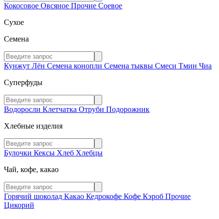
Кокосовое
Овсяное
Прочие
Соевое
Сухое
Семена
Кунжут
Лён
Семена конопли
Семена тыквы
Смеси
Тмин
Чиа
Суперфуды
Водоросли
Клетчатка
Отруби
Подорожник
Хлебные изделия
Булочки
Кексы
Хлеб
Хлебцы
Чай, кофе, какао
Горячий шоколад
Какао
Кедрокофе
Кофе
Кэроб
Прочие
Цикорий