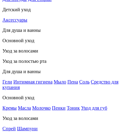
Детский уход
Аксессуары
Для душа и ванны
Основной уход
Уход за волосами
Уход за полостью рта
Для душа и ванны
Гели
Интимная гигиена
Мыло
Пена
Соль
Средство для
купания
Основной уход
Кремы
Масла
Молочко
Пенки
Тоник
Уход для губ
Уход за волосами
Спрей
Шампуни