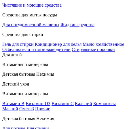
Чистящие и моющие средства
Средства для мытья посуды
Для посудомоечной машины
Жидкие средства
Средства для стирки
Гель для стирки
Кондиционер для белья
Мыло хозяйственное
Отбеливатели и пятновыводители
Стиральные порошки
Для детей
Витамины и минералы
Детская бытовая Нехимия
Детский уход
Витамины и минералы
Витамин В
Витамин D3
Витамин С
Кальций
Комплексы
Магний
Омега3
Прочие
Детская бытовая Нехимия
Для посуды
Для стирки