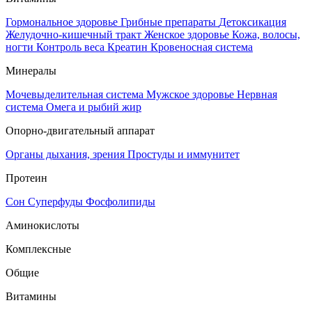
Гормональное здоровье
Грибные препараты
Детоксикация
Желудочно-кишечный тракт
Женское здоровье
Кожа, волосы,
ногти
Контроль веса
Креатин
Кровеносная система
Минералы
Мочевыделительная система
Мужское здоровье
Нервная
система
Омега и рыбий жир
Опорно-двигательный аппарат
Органы дыхания, зрения
Простуды и иммунитет
Протеин
Сон
Суперфуды
Фосфолипиды
Аминокислоты
Комплексные
Общие
Витамины