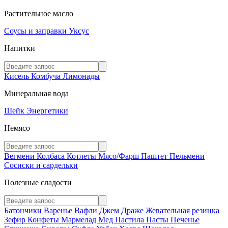
Растительное масло
Соусы и заправки
Уксус
Напитки
Кисель
Комбуча
Лимонады
Минеральная вода
Шейк
Энергетики
Немясо
Вегмени
Колбаса
Котлеты
Мясо/Фарш
Паштет
Пельмени
Сосиски и сардельки
Полезные сладости
Батончики
Варенье
Вафли
Джем
Драже
Жевательная резинка
Зефир
Конфеты
Мармелад
Мед
Пастила
Пасты
Печенье