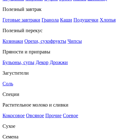
Полезный завтрак
Готовые завтраки
Гранола
Каши
Подушечки
Хлопья
Полезный перекус
Козинаки
Орехи, сухофрукты
Чипсы
Пряности и приправы
Бульоны, супы
Декор
Дрожжи
Загустители
Соль
Специи
Растительное молоко и сливки
Кокосовое
Овсяное
Прочие
Соевое
Сухое
Семена