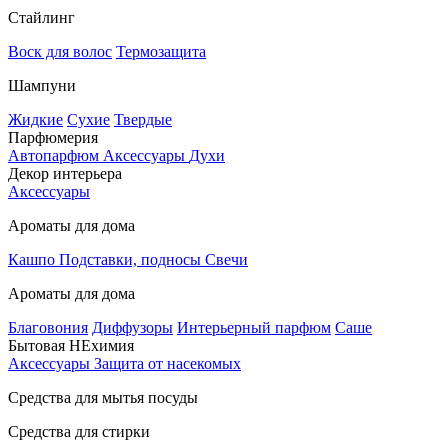
Стайлинг
Воск для волос
Термозащита
Шампуни
Жидкие
Сухие
Твердые
Парфюмерия
Автопарфюм
Аксессуары
Духи
Декор интерьера
Аксессуары
Ароматы для дома
Кашпо
Подставки, подносы
Свечи
Ароматы для дома
Благовония
Диффузоры
Интерьерный парфюм
Саше
Бытовая НЕхимия
Аксессуары
Защита от насекомых
Средства для мытья посуды
Средства для стирки