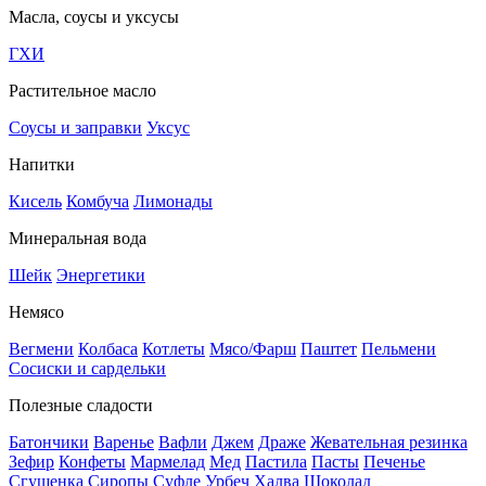
Масла, соусы и уксусы
ГХИ
Растительное масло
Соусы и заправки
Уксус
Напитки
Кисель
Комбуча
Лимонады
Минеральная вода
Шейк
Энергетики
Немясо
Вегмени
Колбаса
Котлеты
Мясо/Фарш
Паштет
Пельмени
Сосиски и сардельки
Полезные сладости
Батончики
Варенье
Вафли
Джем
Драже
Жевательная резинка
Зефир
Конфеты
Мармелад
Мед
Пастила
Пасты
Печенье
Сгущенка
Сиропы
Суфле
Урбеч
Халва
Шоколад