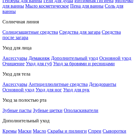
Гейзеры для ванны
Гели для душа
Интимная гигиена
Молочко
для ванны
Мыло косметическое
Пена для ванны
Соль для
ванны
Солнечная линия
Солнцезащитные средства
Средства для загара
Средства
после загара
Уход для лица
Аксессуары
Демакияж
Дополнительный уход
Основной уход
Очищение
Уход для губ
Уход за бровями и ресницами
Уход для тела
Аксессуары
Антицеллюлитные средства
Дезодоранты
Основной уход
Уход для ног
Уход для рук
Уход за полостью рта
Зубные пасты
Зубные щетки
Ополаскиватели
Дополнительный уход
Кремы
Маски
Масло
Скрабы и пилинги
Спреи
Сыворотки