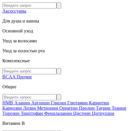
Аксессуары
Для душа и ванны
Основной уход
Уход за волосами
Уход за полостью рта
Комплексные
BCAA
Прочие
Общие
HMB
Аланин
Аргинин
Глицин
Глютамин
Карнитин
Карнозин
Лизин
Метионин
Орнитин
Пролин
Таурин
Теанин
Тирозин
Триптофан
Фенилаланин
Цистеин
Цитруллин
Витамин В