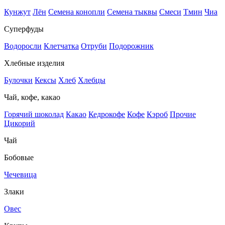
Кунжут
Лён
Семена конопли
Семена тыквы
Смеси
Тмин
Чиа
Суперфуды
Водоросли
Клетчатка
Отруби
Подорожник
Хлебные изделия
Булочки
Кексы
Хлеб
Хлебцы
Чай, кофе, какао
Горячий шоколад
Какао
Кедрокофе
Кофе
Кэроб
Прочие
Цикорий
Чай
Бобовые
Чечевица
Злаки
Овес