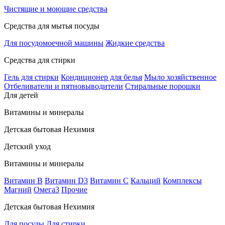
Чистящие и моющие средства
Средства для мытья посуды
Для посудомоечной машины
Жидкие средства
Средства для стирки
Гель для стирки
Кондиционер для белья
Мыло хозяйственное
Отбеливатели и пятновыводители
Стиральные порошки
Для детей
Витамины и минералы
Детская бытовая Нехимия
Детский уход
Витамины и минералы
Витамин В
Витамин D3
Витамин С
Кальций
Комплексы
Магний
Омега3
Прочие
Детская бытовая Нехимия
Для посуды
Для стирки