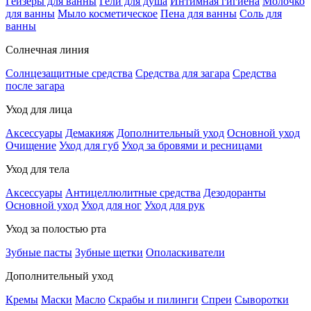
Гейзеры для ванны
Гели для душа
Интимная гигиена
Молочко
для ванны
Мыло косметическое
Пена для ванны
Соль для
ванны
Солнечная линия
Солнцезащитные средства
Средства для загара
Средства
после загара
Уход для лица
Аксессуары
Демакияж
Дополнительный уход
Основной уход
Очищение
Уход для губ
Уход за бровями и ресницами
Уход для тела
Аксессуары
Антицеллюлитные средства
Дезодоранты
Основной уход
Уход для ног
Уход для рук
Уход за полостью рта
Зубные пасты
Зубные щетки
Ополаскиватели
Дополнительный уход
Кремы
Маски
Масло
Скрабы и пилинги
Спреи
Сыворотки