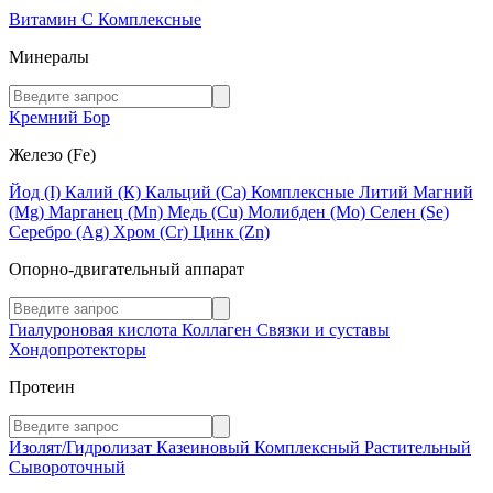
Витамин C
Комплексные
Минералы
Кремний
Бор
Железо (Fe)
Йод (I)
Калий (К)
Кальций (Са)
Комплексные
Литий
Магний
(Mg)
Марганец (Mn)
Медь (Сu)
Молибден (Мо)
Селен (Se)
Серебро (Ag)
Хром (Cr)
Цинк (Zn)
Опорно-двигательный аппарат
Гиалуроновая кислота
Коллаген
Связки и суставы
Хондопротекторы
Протеин
Изолят/Гидролизат
Казеиновый
Комплексный
Растительный
Сывороточный