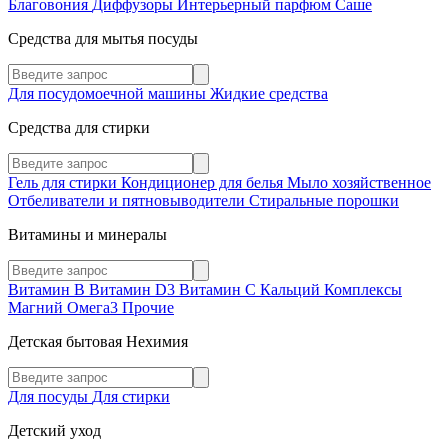
Благовония
Диффузоры
Интерьерный парфюм
Саше
Средства для мытья посуды
Для посудомоечной машины
Жидкие средства
Средства для стирки
Гель для стирки
Кондиционер для белья
Мыло хозяйственное
Отбеливатели и пятновыводители
Стиральные порошки
Витамины и минералы
Витамин В
Витамин D3
Витамин С
Кальций
Комплексы
Магний
Омега3
Прочие
Детская бытовая Нехимия
Для посуды
Для стирки
Детский уход