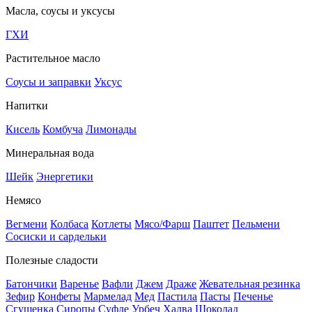
Масла, соусы и уксусы
ГХИ
Растительное масло
Соусы и заправки
Уксус
Напитки
Кисель
Комбуча
Лимонады
Минеральная вода
Шейк
Энергетики
Немясо
Вегмени
Колбаса
Котлеты
Мясо/Фарш
Паштет
Пельмени
Сосиски и сардельки
Полезные сладости
Батончики
Варенье
Вафли
Джем
Драже
Жевательная резинка
Зефир
Конфеты
Мармелад
Мед
Пастила
Пасты
Печенье
Сгущенка
Сиропы
Суфле
Урбеч
Халва
Шоколад