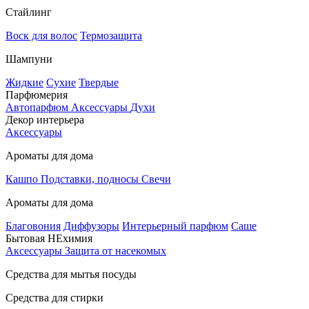
Стайлинг
Воск для волос
Термозащита
Шампуни
Жидкие
Сухие
Твердые
Парфюмерия
Автопарфюм
Аксессуары
Духи
Декор интерьера
Аксессуары
Ароматы для дома
Кашпо
Подставки, подносы
Свечи
Ароматы для дома
Благовония
Диффузоры
Интерьерный парфюм
Саше
Бытовая НЕхимия
Аксессуары
Защита от насекомых
Средства для мытья посуды
Средства для стирки