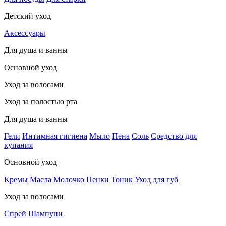
Детский уход
Аксессуары
Для душа и ванны
Основной уход
Уход за волосами
Уход за полостью рта
Для душа и ванны
Гели
Интимная гигиена
Мыло
Пена
Соль
Средство для
купания
Основной уход
Кремы
Масла
Молочко
Пенки
Тоник
Уход для губ
Уход за волосами
Спрей
Шампуни