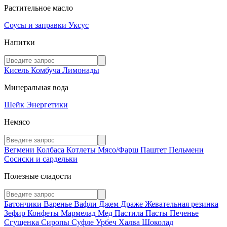
Растительное масло
Соусы и заправки
Уксус
Напитки
Кисель
Комбуча
Лимонады
Минеральная вода
Шейк
Энергетики
Немясо
Вегмени
Колбаса
Котлеты
Мясо/Фарш
Паштет
Пельмени
Сосиски и сардельки
Полезные сладости
Батончики
Варенье
Вафли
Джем
Драже
Жевательная резинка
Зефир
Конфеты
Мармелад
Мед
Пастила
Пасты
Печенье
Сгущенка
Сиропы
Суфле
Урбеч
Халва
Шоколад