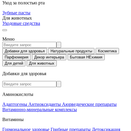
Уход за полостью рта
Зубные пасты
Для животных
Уходовые средства
Меню
Добавки для здоровья
Натуральные продукты
Косметика
Парфюмерия
Декор интерьера
Бытовая НЕхимия
Для детей
Для животных
Добавки для здоровья
Аминокислоты
Адаптогены
Антиоксиданты
Аюрведические препараты
Витаминно-минеральные комплексы
Витамины
Гормональное здоровье
Грибные препараты
Детоксикация