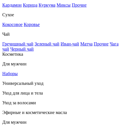
Кардамон
Корица
Куркума
Миксы
Прочие
Сухое
Кокосовое
Коровье
Чай
Гречишный чай
Зеленый чай
Иван-чай
Матча
Прочие
Чага
чай
Черный чай
Косметика
Для мужчин
Наборы
Универсальный уход
Уход для лица и тела
Уход за волосами
Эфирные и косметические масла
Для мужчин