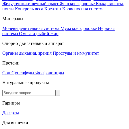
Желудочно-кишечный тракт
Женское здоровье
Кожа, волосы,
ногти
Контроль веса
Креатин
Кровеносная система
Минералы
Мочевыделительная система
Мужское здоровье
Нервная
система
Омега и рыбий жир
Опорно-двигательный аппарат
Органы дыхания, зрения
Простуды и иммунитет
Протеин
Сон
Суперфуды
Фосфолипиды
Натуральные продукты
Гарниры
Десерты
Для выпечки