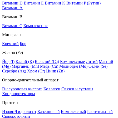
Витамин D
Витамин E
Витамин K
Витамин P (Рутин)
Витамин А
Витамин В
Витамин C
Комплексные
Минералы
Кремний
Бор
Железо (Fe)
Йод (I)
Калий (К)
Кальций (Са)
Комплексные
Литий
Магний
(Mg)
Марганец (Mn)
Медь (Сu)
Молибден (Мо)
Селен (Se)
Серебро (Ag)
Хром (Cr)
Цинк (Zn)
Опорно-двигательный аппарат
Гиалуроновая кислота
Коллаген
Связки и суставы
Хондопротекторы
Протеин
Изолят/Гидролизат
Казеиновый
Комплексный
Растительный
Сывороточный