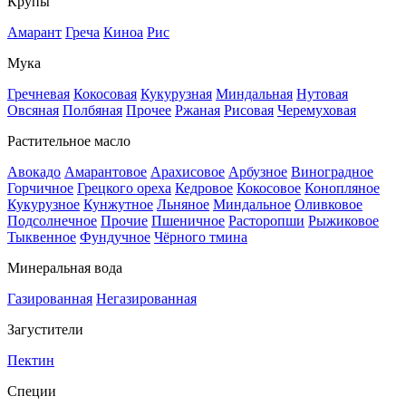
Крупы
Амарант
Греча
Киноа
Рис
Мука
Гречневая
Кокосовая
Кукурузная
Миндальная
Нутовая
Овсяная
Полбяная
Прочее
Ржаная
Рисовая
Черемуховая
Растительное масло
Авокадо
Амарантовое
Арахисовое
Арбузное
Виноградное
Горчичное
Грецкого ореха
Кедровое
Кокосовое
Конопляное
Кукурузное
Кунжутное
Льняное
Миндальное
Оливковое
Подсолнечное
Прочие
Пшеничное
Расторопши
Рыжиковое
Тыквенное
Фундучное
Чёрного тмина
Минеральная вода
Газированная
Негазированная
Загустители
Пектин
Специи