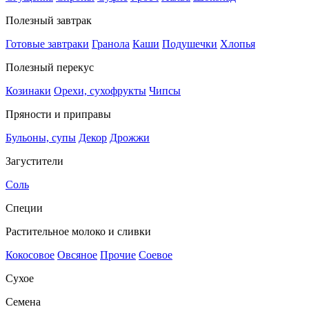
Полезный завтрак
Готовые завтраки
Гранола
Каши
Подушечки
Хлопья
Полезный перекус
Козинаки
Орехи, сухофрукты
Чипсы
Пряности и приправы
Бульоны, супы
Декор
Дрожжи
Загустители
Соль
Специи
Растительное молоко и сливки
Кокосовое
Овсяное
Прочие
Соевое
Сухое
Семена