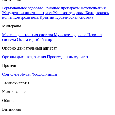
Гормональное здоровье
Грибные препараты
Детоксикация
Желудочно-кишечный тракт
Женское здоровье
Кожа, волосы,
ногти
Контроль веса
Креатин
Кровеносная система
Минералы
Мочевыделительная система
Мужское здоровье
Нервная
система
Омега и рыбий жир
Опорно-двигательный аппарат
Органы дыхания, зрения
Простуды и иммунитет
Протеин
Сон
Суперфуды
Фосфолипиды
Аминокислоты
Комплексные
Общие
Витамины