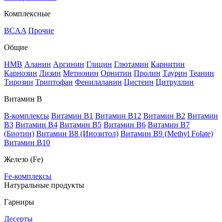
Комплексные
BCAA
Прочие
Общие
HMB
Аланин
Аргинин
Глицин
Глютамин
Карнитин
Карнозин
Лизин
Метионин
Орнитин
Пролин
Таурин
Теанин
Тирозин
Триптофан
Фенилаланин
Цистеин
Цитруллин
Витамин В
B-комплексы
Витамин B1
Витамин B12
Витамин B2
Витамин
B3
Витамин B4
Витамин B5
Витамин B6
Витамин B7
(Биотин)
Витамин B8 (Инозитол)
Витамин B9 (Methyl Folate)
Витамин В10
Железо (Fe)
Fe-комплексы
Натуральные продукты
Гарниры
Десерты