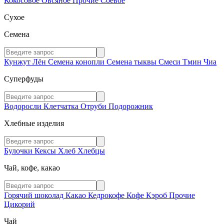
Кокосовое
Овсяное
Прочие
Соевое
Сухое
Семена
Кунжут
Лён
Семена конопли
Семена тыквы
Смеси
Тмин
Чиа
Суперфуды
Водоросли
Клетчатка
Отруби
Подорожник
Хлебные изделия
Булочки
Кексы
Хлеб
Хлебцы
Чай, кофе, какао
Горячий шоколад
Какао
Кедрокофе
Кофе
Кэроб
Прочие
Цикорий
Чай